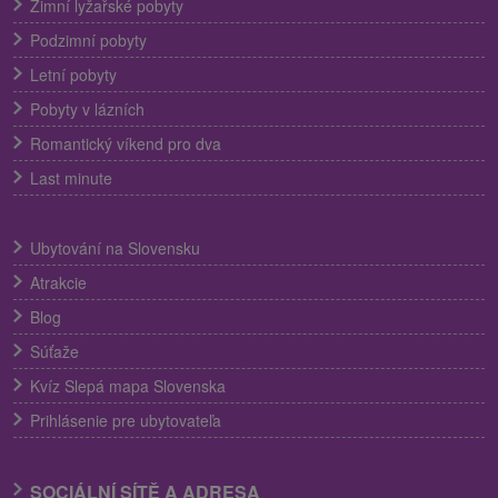
Zimní lyžařské pobyty
Podzimní pobyty
Letní pobyty
Pobyty v lázních
Romantický víkend pro dva
Last minute
Ubytování na Slovensku
Atrakcie
Blog
Súťaže
Kvíz Slepá mapa Slovenska
Prihlásenie pre ubytovateľa
SOCIÁLNÍ SÍTĚ A ADRESA