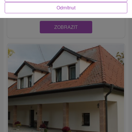
Berthóty v rokoch 1623 – 1630. Jedinečný svojou...
Odmítnut
ZOBRAZIT