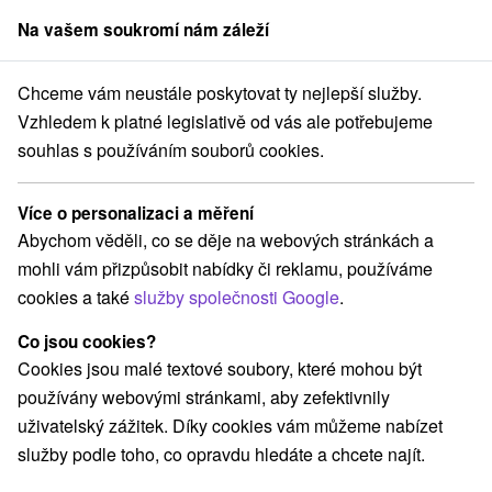
Na vašem soukromí nám záleží
člen skupiny
Sorger
Chceme vám neustále poskytovat ty nejlepší služby.
ání na Slovensku
Východné Slovensko
Prešovský kraj
Fričovce
Vzhledem k platné legislativě od vás ale potřebujeme
souhlas s používáním souborů cookies.
Ubytování Fričovce
Více o personalizaci a měření
Kategorie
Abychom věděli, co se děje na webových stránkách a
mohli vám přizpůsobit nabídky či reklamu, používáme
Všechny kategorie
Hotely na Slovensku
(1)
cookies a také
služby společnosti Google
.
Penzióny
(1)
Co jsou cookies?
Cookies jsou malé textové soubory, které mohou být
Vyberte lokalitu nebo termín
používány webovými stránkami, aby zefektivnily
uživatelský zážitek. Díky cookies vám můžeme nabízet
NEJLEVNĚJŠÍ
NEJDRAŽŠÍ
PODLE H
VŠECHNY
služby podle toho, co opravdu hledáte a chcete najít.