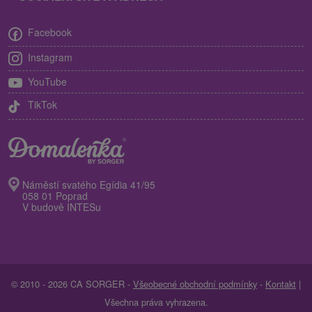
Facebook
Instagram
YouTube
TikTok
Náměstí svatého Egídia 41/95
058 01 Poprad
V budově INTESu
© 2010 - 2026 CA SORGER -
Všeobecné obchodní podmínky
-
Kontakt
|
Všechna práva vyhrazena.