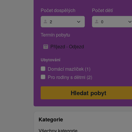
Počet dospělých
Počet dětí
Termín pobytu
Příjezd - Odjezd
Ubytování
Domácí mazlíček (1)
Pro rodiny s dětmi (2)
Kategorie
Všechny kategorie