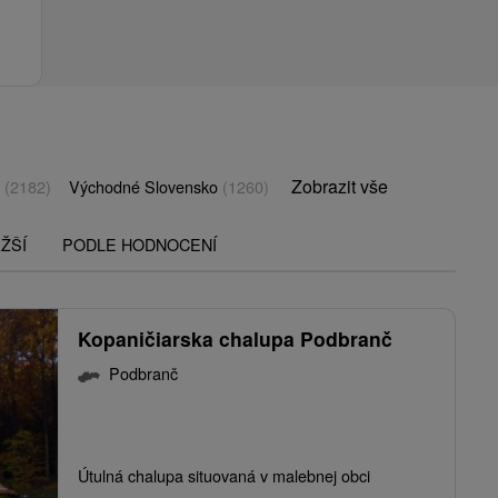
Zobrazit vše
o
(2182)
Východné Slovensko
(1260)
ŽŠÍ
PODLE HODNOCENÍ
Kopaničiarska chalupa Podbranč
Podbranč
Útulná chalupa situovaná v malebnej obci