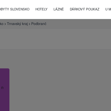
OBYTY SLOVENSKO
HOTELY
LÁZNĚ
DÁRKOVÝ POUKAZ
U 
ko
Trnavský kraj
Podbranč
 název hotelu.