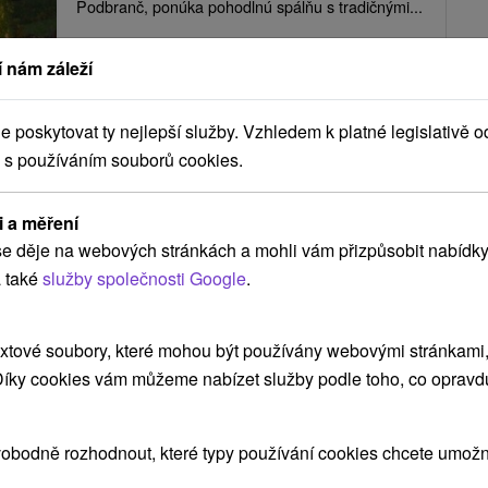
Podbranč, ponúka pohodlnú spálňu s tradičnými...
 nám záleží
ZOBRAZIT
poskytovat ty nejlepší služby. Vzhledem k platné legislativě o
 s používáním souborů cookies.
Modrá Chalúpka Podbranč
i a měření
Podbranč
e děje na webových stránkách a mohli vám přizpůsobit nabídky
 také
služby společnosti Google
.
Útulná chalupa na okraji malebnej obce Podbranč,
xtové soubory, které mohou být používány webovými stránkami, 
disponuje dvomi pohodlnými spálňami, obývacou
 Díky cookies vám můžeme nabízet služby podle toho, co opravd
miestnosťou s...
obodně rozhodnout, které typy používání cookies chcete umožni