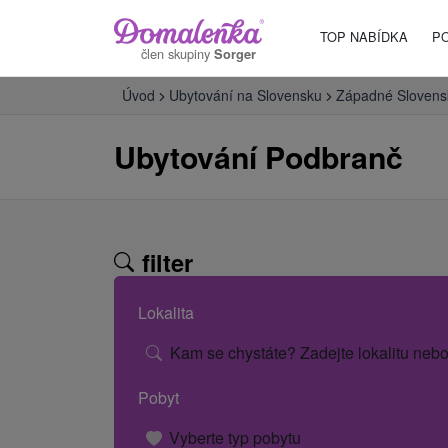
TOP NABÍDKA
P
člen skupiny
Sorger
Úvod
Ubytování na Slovensku
Západné Slovens
Ubytování Podbranč
filter
Lokalita
Kam se chystáte? Zadejte lokalitu nebo
Pobyt
Vyberte typ pobytu