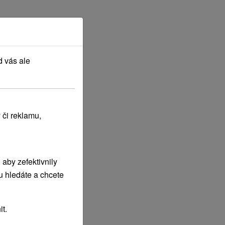
d vás ale
 či reklamu,
aby zefektivnily
u hledáte a chcete
t.