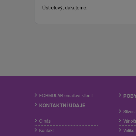
Ústretový, ďakujeme.
FORMULÁR emailoví klienti
POB
KONTAKTNÍ ÚDAJE
Silves
O nás
Vánočn
Kontakt
Veliko