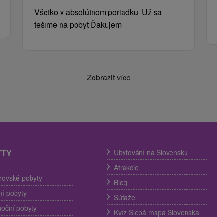
Všetko v absolútnom poriadku. Už sa
tešíme na pobyt Ďakujem
Zobrazit více
YTY
Ubytování na Slovensku
Atrakcie
trovské pobyty
Blog
í pobyty
Súťaže
noční pobyty
Kvíz Slepá mapa Slovenska