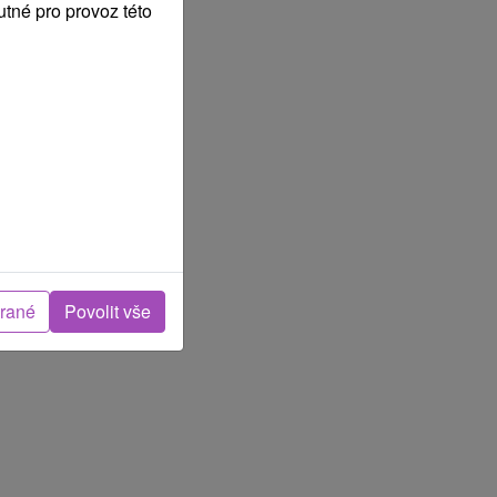
tné pro provoz této
brané
Povolit vše