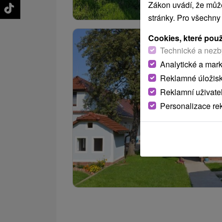
Zákon uvádí, že může
stránky. Pro všechny
Cookies, které pou
Technické a nezb
Analytické a mar
Reklamné úložis
Reklamní uživate
Personalizace re