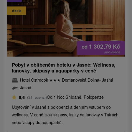
Akcia
1 302,79
Kč
od
/noc/osoba
Pobyt v oblíbeném hotelu v Jasné: Wellness,
lanovky, skipasy a aquaparky v ceně
Hotel Ostredok
★
★
★
Demänovská Dolina- Jasná
Jasná
Od 1 Noci
Snídaně, Polopenze
8,6
(31 recenzí)
Ubytování v Jasné s polopenzí a denním vstupem do
wellness. V ceně jsou skipasy, lístky na lanovky v Tatrách
nebo vstupy do aquaparků.