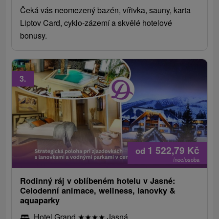
Čeká vás neomezený bazén, vířivka, sauny, karta
Liptov Card, cyklo-zázemí a skvělé hotelové
bonusy.
3.
1 522,79
Kč
od
/noc/osoba
Rodinný ráj v oblíbeném hotelu v Jasné:
Celodenní animace, wellness, lanovky &
aquaparky
Hotel Grand
★
★
★
★
Jasná