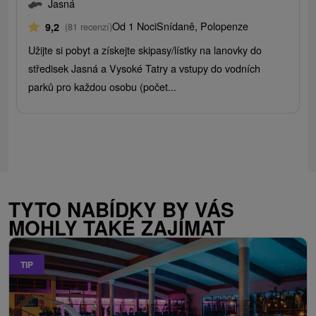
Jasná
Od 1 Noci
Snídaně, Polopenze
9,2
(81 recenzí)
Užijte si pobyt a získejte skipasy/lístky na lanovky do
středisek Jasná a Vysoké Tatry a vstupy do vodních
parků pro každou osobu (počet...
TYTO NABÍDKY BY VÁS
MOHLY TAKÉ ZAJÍMAT
TIP