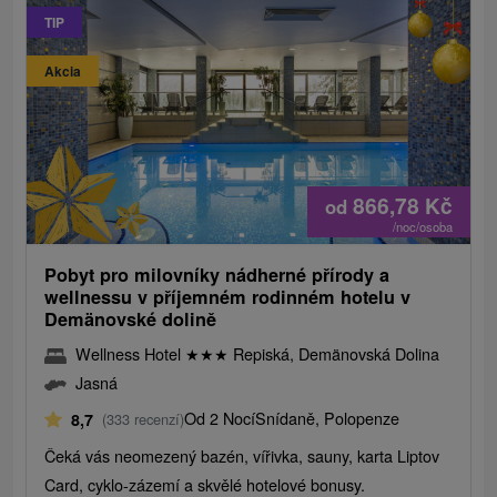
TIP
Akcia
866,78
Kč
od
/noc/osoba
Pobyt pro milovníky nádherné přírody a
wellnessu v příjemném rodinném hotelu v
Demänovské dolině
Wellness Hotel
★
★
★
Repiská, Demänovská Dolina
Jasná
Od 2 Nocí
Snídaně, Polopenze
8,7
(333 recenzí)
Čeká vás neomezený bazén, vířivka, sauny, karta Liptov
Card, cyklo-zázemí a skvělé hotelové bonusy.