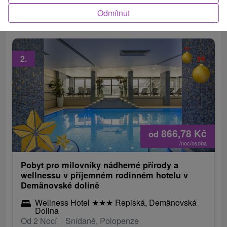
ubytování, wellness Euphoria, slevy na atrakce a
Odmítnut
skvělé benefity pro děti.
2.
866,78
Kč
od
/noc/osoba
Pobyt pro milovníky nádherné přírody a
wellnessu v příjemném rodinném hotelu v
Demänovské dolině
Wellness Hotel
★
★
★
Repiská, Demänovská
Dolina
Od 2 Nocí
Snídaně, Polopenze