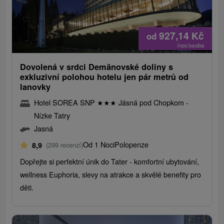
927,14
Kč
od
/noc/osoba
Dovolená v srdci Demänovské doliny s
exkluzivní polohou hotelu jen pár metrů od
lanovky
Hotel SOREA SNP
★
★
★
Jásná pod Chopkom -
Nízke Tatry
Jasná
Od 1 Noci
Polopenze
8,9
(299 recenzí)
Dopřejte si perfektní únik do Tater - komfortní ubytování,
wellness Euphoria, slevy na atrakce a skvělé benefity pro
děti.