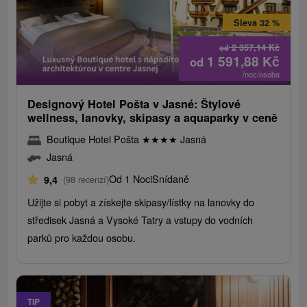
Sleva 32 %
2 357,14
Kč
od
1 591,88
Kč
od
/noc/osoba
Designový Hotel Pošta v Jasné: Štylové
wellness, lanovky, skipasy a aquaparky v ceně
Boutique Hotel Pošta
★
★
★
★
Jasná
Jasná
Od 1 Noci
Snídaně
9,4
(98 recenzí)
Užijte si pobyt a získejte skipasy/lístky na lanovky do
středisek Jasná a Vysoké Tatry a vstupy do vodních
parků pro každou osobu.
TIP