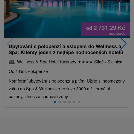
2 731,29
Kč
od
/noc/osoba
Ubytování s polopenzí a vstupem do Wellness a
Spa: Klienty jeden z nejlépe hodnocených hotelů
Wellness & Spa Hotel Kaskady
★
★
★
★
Sliač - Sielnica
Od 1 Noci
Polopenze
Komfortní ubytování s polopenzí a pitím. Užijte si neomezený
vstup do Spa & Wellness o rozloze 3000 m², termální
bazény, fitness a saunové zóny.