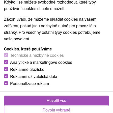
Nejprodávanější
Kdykoli se můžete svobodně rozhodnout, které typy
používání cookies chcete umožnit.
1.
Zákon uvádí, že můžeme ukládat cookies na vašem
zařízení, pokud jsou nezbytně nutné pro provoz této
stránky. Pro všechny ostatní typy cookies potřebujeme
vaše povolení.
Cookies, které používáme
927,14
Kč
od
Technické a nezbytné cookies
/noc/osoba
Analytické a marketingové cookies
Reklamné úložisko
Dovolená v srdci Demänovské doliny s
exkluzivní polohou hotelu jen pár metrů od
Reklamní uživatelská data
lanovky
Personalizace reklam
Hotel SOREA SNP
★
★
★
Jásná pod Chopkom
- Nízke Tatry
Od 1 Noci
Polopenze
Povolit vše
Dopřejte si perfektní únik do Tater - komfortní
Povolit vybrané