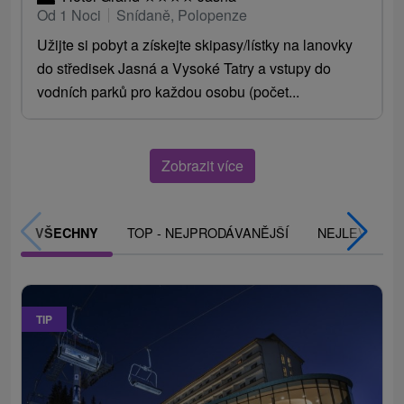
Od 1 Noci
Snídaně, Polopenze
Užijte si pobyt a získejte skipasy/lístky na lanovky
do středisek Jasná a Vysoké Tatry a vstupy do
vodních parků pro každou osobu (počet...
Zobrazit více
TOP - NEJPRODÁVANĚJŠÍ
NEJLEVNĚJŠ
VŠECHNY
TIP