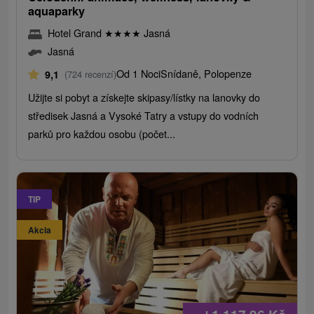
aquaparky
Hotel Grand
★
★
★
★
Jasná
Jasná
Od 1 Noci
Snídaně, Polopenze
9,1
(724 recenzí)
Užijte si pobyt a získejte skipasy/lístky na lanovky do
středisek Jasná a Vysoké Tatry a vstupy do vodních
parků pro každou osobu (počet...
TIP
Akcia