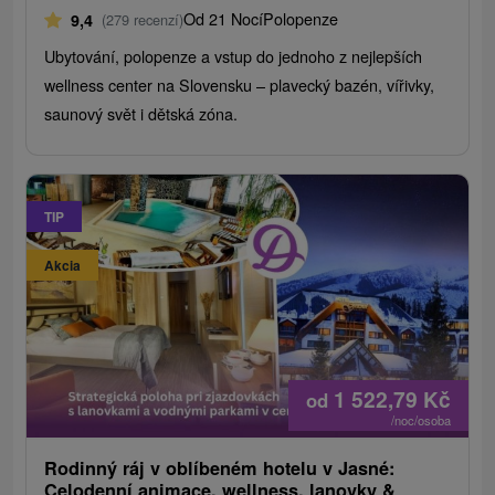
Od 21 Nocí
Polopenze
9,4
(279 recenzí)
Ubytování, polopenze a vstup do jednoho z nejlepších
wellness center na Slovensku – plavecký bazén, vířivky,
saunový svět i dětská zóna.
TIP
Akcia
1 522,79
Kč
od
/noc/osoba
Rodinný ráj v oblíbeném hotelu v Jasné:
Celodenní animace, wellness, lanovky &