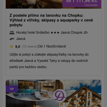
1 117,96
Kč
od
/noc/osoba
Z postele přímo na lanovku na Chopku:
Výhled z vířivky, skipasy a aquaparky v ceně
pobytu
Horský hotel Srdiečko
★
★
★
Jasná Chopok Jih
Jasná
Od 1 Noci
Snídaně
9,5
(72 recenzí)
Užijte si pobyt a získejte skipasy/lístky na lanovky do
středisek Jasná a Vysoké Tatry a vstupy do vodních
parků pro každou osobu.
TIP