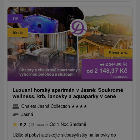
TIP
Akcia
Sleva 4 %
2 244,90
Kč
od
2 148,37
Kč
od
/noc/osoba
Luxusní horský apartmán v Jasné: Soukromé
wellness, krb, lanovky a aquaparky v ceně
Chalets Jasná Collection
★
★
★
★
Jasná
Od 1 Noci
Snídaně
9,2
(13 recenzí)
Užijte si pobyt a získejte skipasy/lístky na lanovky do