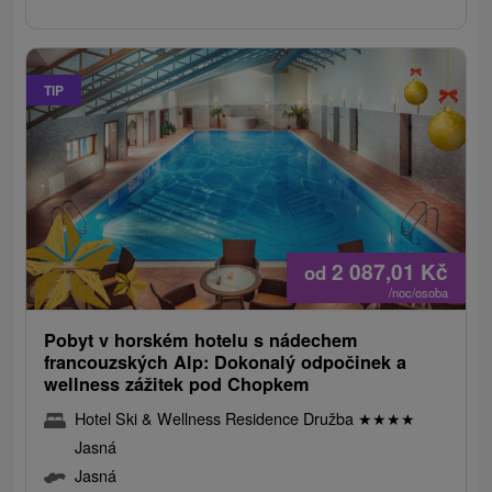
TIP
2 087,01
Kč
od
/noc/osoba
Pobyt v horském hotelu s nádechem
francouzských Alp: Dokonalý odpočinek a
wellness zážitek pod Chopkem
Hotel Ski & Wellness Residence Družba
★
★
★
★
Jasná
Jasná