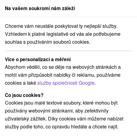
Na vašem soukromí nám záleží
člen skupiny
Sorger
Chceme vám neustále poskytovat ty nejlepší služby.
ovensku
Vánoční pobyty
Stredné Slovensko
Žilinský kraj
Jasná
Vzhledem k platné legislativě od vás ale potřebujeme
souhlas s používáním souborů cookies.
Vánoční pobyty Jasná
Více o personalizaci a měření
Kategorie
Abychom věděli, co se děje na webových stránkách a
mohli vám přizpůsobit nabídky či reklamu, používáme
Všechny kategorie
Pobyty v akci
(10)
cookies a také
služby společnosti Google
.
Wellness pobyty
Víkendové pobyty
(11)
(12)
Romantické pobyty
Pobyty pro seniory
(4)
(7)
Co jsou cookies?
Rodinné pobyty
(11)
Cookies jsou malé textové soubory, které mohou být
používány webovými stránkami, aby zefektivnily
uživatelský zážitek. Díky cookies vám můžeme nabízet
Vyberte lokalitu nebo termín
služby podle toho, co opravdu hledáte a chcete najít.