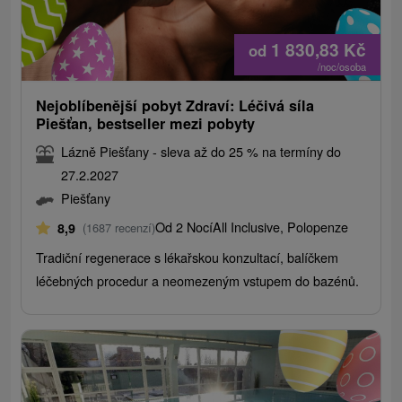
1 830,83
Kč
od
/noc/osoba
Nejoblíbenější pobyt Zdraví: Léčivá síla
Piešťan, bestseller mezi pobyty
Lázně Piešťany - sleva až do 25 % na termíny do
27.2.2027
Piešťany
Od 2 Nocí
All Inclusive, Polopenze
8,9
(1687 recenzí)
Tradiční regenerace s lékařskou konzultací, balíčkem
léčebných procedur a neomezeným vstupem do bazénů.