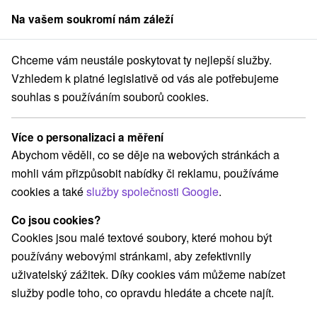
Na vašem soukromí nám záleží
člen skupiny
Sorger
Chceme vám neustále poskytovat ty nejlepší služby.
Pobyty na Slovensku
Velikonoční pobyty
Západné Slovensko
Vzhledem k platné legislativě od vás ale potřebujeme
souhlas s používáním souborů cookies.
Velikonoční pobyty Západné
Slovensko
Více o personalizaci a měření
Abychom věděli, co se děje na webových stránkách a
Kategorie
mohli vám přizpůsobit nabídky či reklamu, používáme
cookies a také
služby společnosti Google
.
Všechny kategorie
Pobyty v akci
(43)
Wellness pobyty
Víkendové pobyty
(67)
(44)
Co jsou cookies?
Romantické pobyty
Pobyty pro seniory
(12)
(28)
Cookies jsou malé textové soubory, které mohou být
Rodinné pobyty
(30)
používány webovými stránkami, aby zefektivnily
uživatelský zážitek. Díky cookies vám můžeme nabízet
služby podle toho, co opravdu hledáte a chcete najít.
Vyberte lokalitu nebo termín