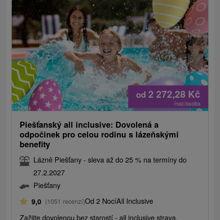
2 272,28
Kč
od
/noc/osoba
Piešťanský all inclusive: Dovolená a
odpočinek pro celou rodinu s lázeňskými
benefity
Lázně Piešťany - sleva až do 25 % na termíny do
27.2.2027
Piešťany
Od 2 Nocí
All Inclusive
9,0
(1051 recenzí)
Zažijte dovolenou bez starostí - all inclusive strava,