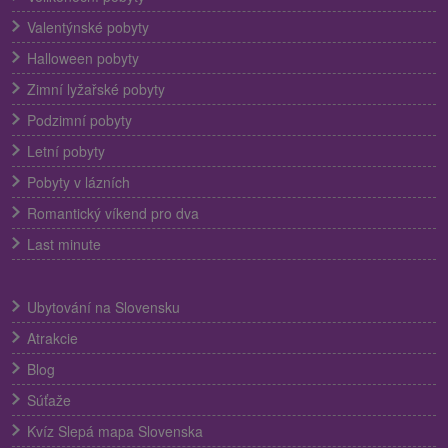
Valentýnské pobyty
Halloween pobyty
Zimní lyžařské pobyty
Podzimní pobyty
Letní pobyty
Pobyty v lázních
Romantický víkend pro dva
Last minute
Ubytování na Slovensku
Atrakcie
Blog
Súťaže
Kvíz Slepá mapa Slovenska