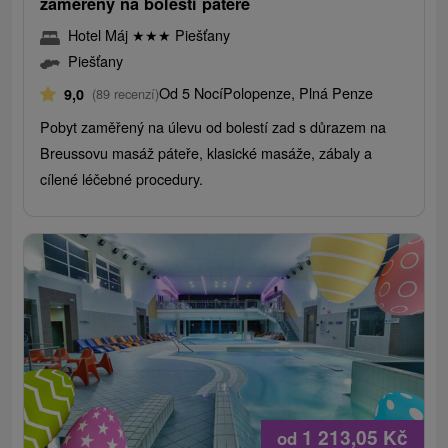
zaměřený na bolesti páteře
Hotel Máj
★
★
★
Piešťany
Piešťany
Od 5 Nocí
Polopenze, Plná Penze
9,0
(89 recenzí)
Pobyt zaměřený na úlevu od bolestí zad s důrazem na
Breussovu masáž páteře, klasické masáže, zábaly a
cílené léčebné procedury.
1 213,05
Kč
od