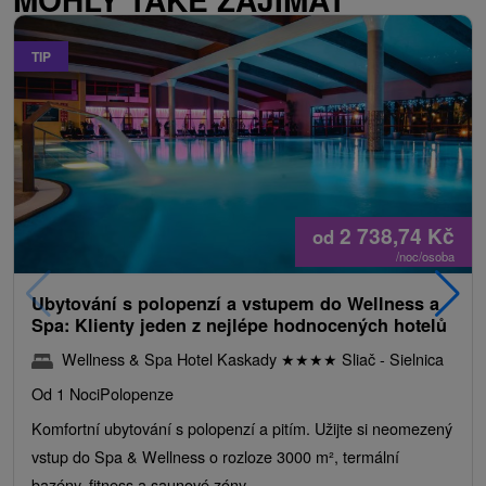
TIP
2 738,74
Kč
od
/noc/osoba
Ubytování s polopenzí a vstupem do Wellness a
Spa: Klienty jeden z nejlépe hodnocených hotelů
Wellness & Spa Hotel Kaskady
★
★
★
★
Sliač - Sielnica
Od 1 Noci
Polopenze
Komfortní ubytování s polopenzí a pitím. Užijte si neomezený
vstup do Spa & Wellness o rozloze 3000 m², termální
bazény, fitness a saunové zóny.