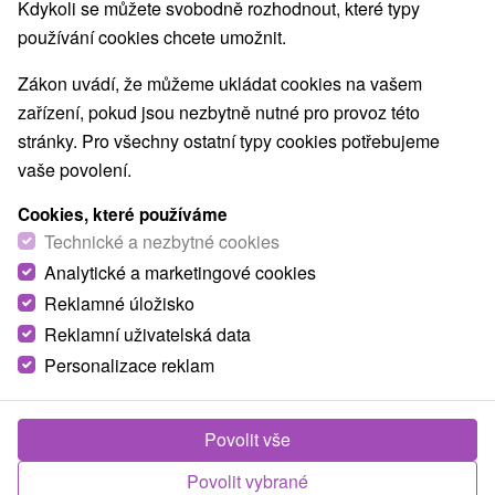
Kdykoli se můžete svobodně rozhodnout, které typy
Nejprodávanější
používání cookies chcete umožnit.
Zákon uvádí, že můžeme ukládat cookies na vašem
1.
zařízení, pokud jsou nezbytně nutné pro provoz této
stránky. Pro všechny ostatní typy cookies potřebujeme
vaše povolení.
Cookies, které používáme
Technické a nezbytné cookies
1 830,83
Kč
Analytické a marketingové cookies
od
/noc/osoba
Reklamné úložisko
Reklamní uživatelská data
Nejoblíbenější pobyt Zdraví: Léčivá síla
Piešťan, bestseller mezi pobyty
Personalizace reklam
Lázně Piešťany - sleva až do 25 % na termíny
do 27.2.2027
Povolit vše
Od 2 Nocí
All Inclusive, Polopenze
Tradiční regenerace s lékařskou konzultací,
Povolit vybrané