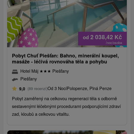
2 038,42
Kč
od
/noc/osoba
Pobyt Chuť Piešťan: Bahno, minerální koupel,
masáže - léčivá rovnováha těla a pohybu
Hotel Máj
★
★
★
Piešťany
Piešťany
Od 3 Nocí
Polopenze, Plná Penze
9,0
(89 recenzí)
Pobyt zaměřený na celkovou regeneraci těla s odborně
sestavenými léčebnými procedurami podporujícími zdraví
zad, kloubů a celkovou vitalitu.