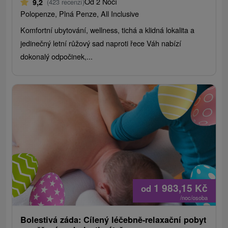
Od 2 Nocí
9,2
(423 recenzí)
Polopenze, Plná Penze, All Inclusive
Komfortní ubytování, wellness, tichá a klidná lokalita a
jedinečný letní růžový sad naproti řece Váh nabízí
dokonalý odpočinek,...
1 983,15
Kč
od
/noc/osoba
Bolestivá záda: Cílený léčebně-relaxační pobyt