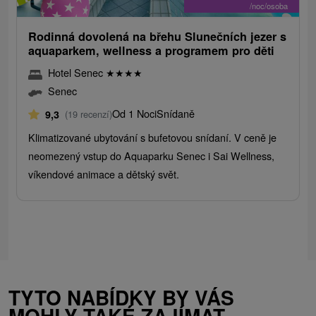
/noc/osoba
Rodinná dovolená na břehu Slunečních jezer s
aquaparkem, wellness a programem pro děti
Hotel Senec
★
★
★
★
Senec
Od 1 Noci
Snídaně
9,3
(19 recenzí)
Klimatizované ubytování s bufetovou snídaní. V ceně je
neomezený vstup do Aquaparku Senec i Sai Wellness,
víkendové animace a dětský svět.
TYTO NABÍDKY BY VÁS
MOHLY TAKÉ ZAJÍMAT