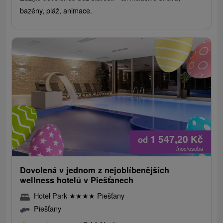
bazény, pláž, animace.
1 547,20
Kč
od
/noc/osoba
Dovolená v jednom z nejoblíbenějších
wellness hotelů v Piešťanech
Hotel Park
★
★
★
★
Piešťany
Piešťany