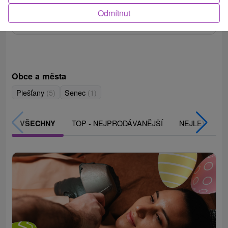
balíčkem léčebných procedur a neomezeným
Odmítnut
vstupem do bazénů.
Obce a města
Piešťany
(5)
Senec
(1)
TOP - NEJPRODÁVANĚJŠÍ
NEJLEVNĚJŠ
VŠECHNY