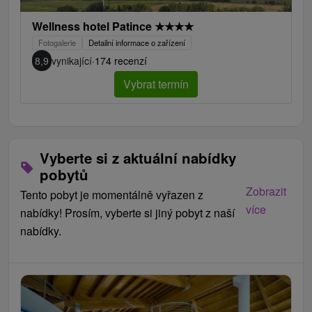
Wellness hotel Patince
★
★
★
★
Fotogalerie
Detailní informace o zařízení
8,9
vynikající
·
174 recenzí
Vybrat termín
Vyberte si z aktuální nabídky
pobytů
Zobrazit
Tento pobyt je momentálně vyřazen z
více
nabídky! Prosím, vyberte si jiný pobyt z naší
nabídky.