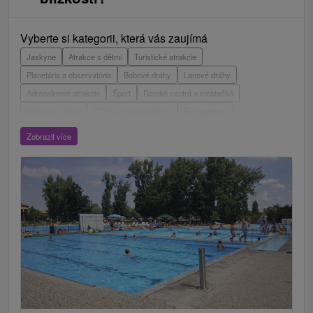
Vyberte si kategorii, která vás zaujímá
Jaskyne
Atrakce s dětmi
Turistické atrakcie
Planetária a observatória
Bobové dráhy
Lanové dráhy
Adrenalinové atrakcie
Šport
Detské centrá a mestečká
Múzeá a galérie
ZOO a zvieracie farmy
Escaperoom
Botanické záhrady
Mestské a zámocké parky
Zobrazit více
Vyhliadkové lety a plavby
Štíty
Jazerá, plesá, vodné nádrže
Technické pamiatky
Pamätníky
Vodopády
Drevené kostolíky
Hrady, zámky, zrúcaniny
Skanzeny
Aquaparky, kúpaliská
Pramene
Divadlá
Jazda na koni
Túry a turistické chodníky
Laserarény a paintball
Kaštiele
Horské chaty
Sakrálne miesta
Plte, rafting, splavy
Vyhliadkové veže a chodníky
Architektonické stavby
Lyžiarske strediská
Golfové ihriská
Motokárové dráhy
Amfiteátre a kiná v prírode
Vínne cesty
Cyklotrasy