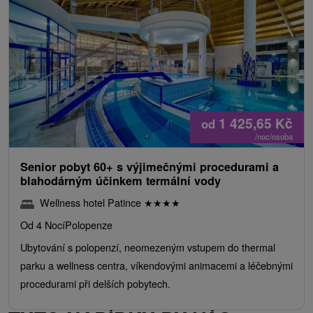
1 425,65
Kč
od
/noc/osoba
Senior pobyt 60+ s výjimečnými procedurami a
blahodárným účinkem termální vody
Wellness hotel Patince
★
★
★
★
Od 4 Nocí
Polopenze
Ubytování s polopenzí, neomezeným vstupem do thermal
parku a wellness centra, víkendovými animacemi a léčebnými
procedurami při delších pobytech.