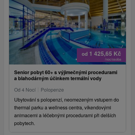
1 425,65
Kč
od
/noc/osoba
Senior pobyt 60+ s výjimečnými procedurami
a blahodárným účinkem termální vody
Od 4 Nocí
Polopenze
Ubytování s polopenzí, neomezeným vstupem do
thermal parku a wellness centra, víkendovými
animacemi a léčebnými procedurami při delších
pobytech.