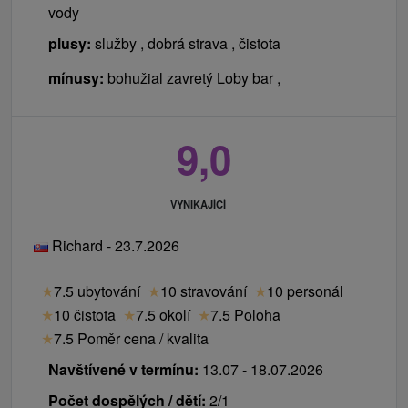
vody
Ceník - Příplatky
plusy:
služby , dobrá strava , čistota
Platí se na místě při příjezdu na recepci.
mínusy:
bohužial zavretý Loby bar ,
místní poplatek 0,82 € / osoba / noc
9,0
VYNIKAJÍCÍ
Richard - 23.7.2026
★
7.5 ubytování
★
10 stravování
★
10 personál
★
10 čistota
★
7.5 okolí
★
7.5 Poloha
★
7.5 Poměr cena / kvalita
Navštívené v termínu:
13.07 - 18.07.2026
Počet dospělých / dětí:
2/1