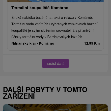
Termální koupaliště Komárno
Široká nabídka bazénů, atrakcí a relaxu v Komárně.
Termální voda vnitřních i vybraných venkovních bazénů
koupaliště je svým složením srovnatelná s příznivými
účinky termální vody v Bardejovských lázních....
Nitriansky kraj -
Komárno
12.95 Km
načíst další
DALŠÍ POBYTY V TOMTO
ZAŘÍZENÍ