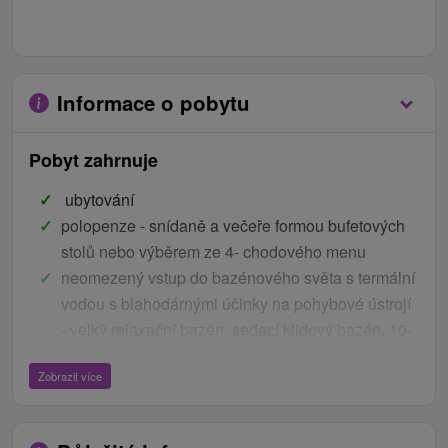
Informace o pobytu
Pobyt zahrnuje
ubytování
polopenze - snídaně a večeře formou bufetových
stolů nebo výběrem ze 4- chodového menu
neomezený vstup do bazénového světa s termální
vodou s blahodárnými účinky na pohybové ústrojí
- velký relaxační bazén, sedací klidový bazén, 10-
místná vířivka, dětský bazén s tobogánem
Zobrazit více
neomezený vstup do saunového světa - finská
sauna, švédská sauna, parní sauna, bylinková
aromatická sauna, ledový relax, vířivý bazén,