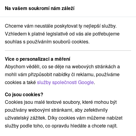
Na vašem soukromí nám záleží
člen skupiny
Sorger
Chceme vám neustále poskytovat ty nejlepší služby.
atince
Wellness hotel Patince ****
Valentýnský víkend v Patincích
Vzhledem k platné legislativě od vás ale potřebujeme
souhlas s používáním souborů cookies.
Valentýnský víkend v Patincích
Platnost pobytu vypršela! Vyberte si níže z aktuálních nabídek.
Více o personalizaci a měření
Wellness hotel Patince
★
★
★
★
Patince
Abychom věděli, co se děje na webových stránkách a
mohli vám přizpůsobit nabídky či reklamu, používáme
cookies a také
služby společnosti Google
.
Navigovat do místa
Co jsou cookies?
8,9
vynikající
174 recenzí
·
Cookies jsou malé textové soubory, které mohou být
používány webovými stránkami, aby zefektivnily
uživatelský zážitek. Díky cookies vám můžeme nabízet
služby podle toho, co opravdu hledáte a chcete najít.