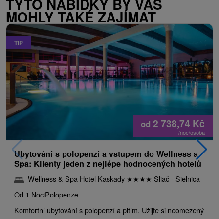
TYTO NABÍDKY BY VÁS
MOHLY TAKÉ ZAJÍMAT
TIP
2 738,74
Kč
od
/noc/osoba
Ubytování s polopenzí a vstupem do Wellness a
Spa: Klienty jeden z nejlépe hodnocených hotelů
Wellness & Spa Hotel Kaskady
★
★
★
★
Sliač - Sielnica
Od 1 Noci
Polopenze
Komfortní ubytování s polopenzí a pitím. Užijte si neomezený