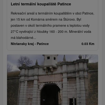
Letní termální koupaliště Patince
Rekreační areál s termálním koupalištěm v obci Patince,
jen 15 km od Komárna směrem na Štúrovo. Byl
postaven v okolí termálního pramene s teplotou vody
27°C vyvěrající z hloubky 160 - 200 m. Minerální voda
má blahodárné...
Nitriansky kraj -
Patince
0.03 Km