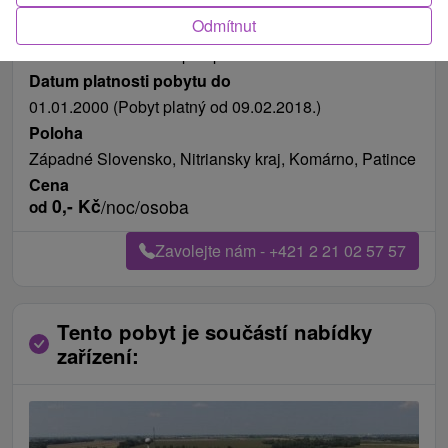
Odmítnut
Délka pobytu
od 127 nocí
Možnosti stravování
polopenze
Datum platnosti pobytu do
01.01.2000 (Pobyt platný od 09.02.2018.)
Poloha
Západné Slovensko, Nitriansky kraj, Komárno, Patince
Cena
0,-
Kč
/noc/osoba
od
Zavolejte nám - +421 2 21 02 57 57
Tento pobyt je součástí nabídky
zařízení: