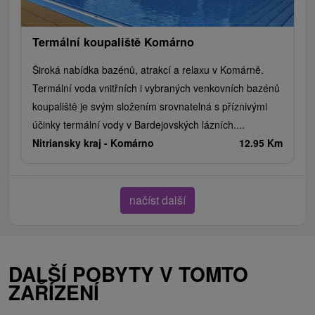
Termální koupaliště Komárno
Široká nabídka bazénů, atrakcí a relaxu v Komárně.
Termální voda vnitřních i vybraných venkovních bazénů
koupaliště je svým složením srovnatelná s příznivými
účinky termální vody v Bardejovských lázních....
Nitriansky kraj -
Komárno
12.95 Km
načíst další
DALŠÍ POBYTY V TOMTO
ZAŘÍZENÍ