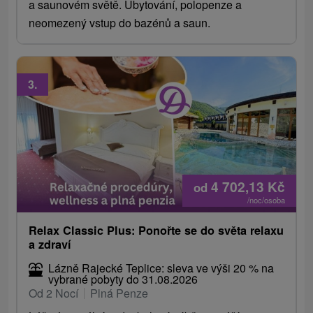
a saunovém světě. Ubytování, polopenze a
neomezený vstup do bazénů a saun.
3.
4 702,13
Kč
od
/noc/osoba
Relax Classic Plus: Ponořte se do světa relaxu
a zdraví
Lázně Rajecké Teplice: sleva ve výši 20 % na
vybrané pobyty do 31.08.2026
Od 2 Nocí
Plná Penze