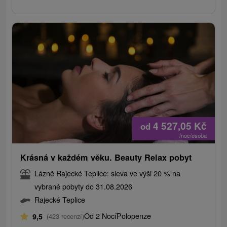
4 527,05
Kč
od
/noc/osoba
Krásná v každém věku. Beauty Relax pobyt
Lázně Rajecké Teplice: sleva ve výši 20 % na
vybrané pobyty do 31.08.2026
Rajecké Teplice
Od 2 Nocí
Polopenze
9,5
(423 recenzí)