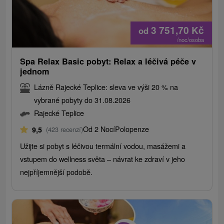
3 751,70
Kč
od
/noc/osoba
Spa Relax Basic pobyt: Relax a léčivá péče v
jednom
Lázně Rajecké Teplice: sleva ve výši 20 % na
vybrané pobyty do 31.08.2026
Rajecké Teplice
Od 2 Nocí
Polopenze
9,5
(423 recenzí)
Užijte si pobyt s léčivou termální vodou, masážemi a
vstupem do wellness světa – návrat ke zdraví v jeho
nejpříjemnější podobě.