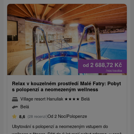
2 688,72
Kč
od
/noc/osoba
Relax v kouzelném prostředí Malé Fatry: Pobyt
s polopenzí a neomezeným wellness
Village resort Hanuliak
★
★
★
★
Belá
Belá
Od 2 Nocí
Polopenze
8,6
(28 recenzí)
Ubytování s polopenzí a neomezeným vstupem do
wellness a fitness. Děti do 6 let mají pobyt zdarma, v ceně