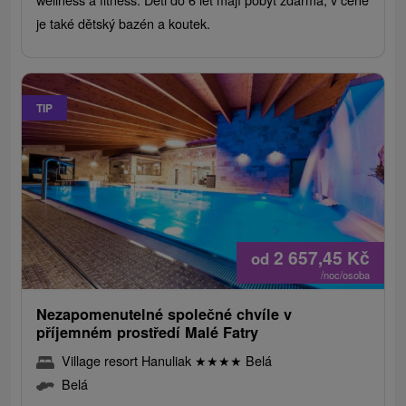
je také dětský bazén a koutek.
TIP
2 657,45
Kč
od
/noc/osoba
Nezapomenutelné společné chvíle v
příjemném prostředí Malé Fatry
Village resort Hanuliak
★
★
★
★
Belá
Belá