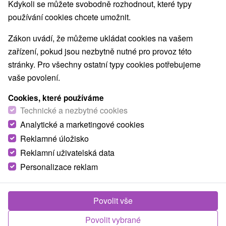
Nejprodávanější
Kdykoli se můžete svobodně rozhodnout, které typy
používání cookies chcete umožnit.
1.
Zákon uvádí, že můžeme ukládat cookies na vašem
zařízení, pokud jsou nezbytně nutné pro provoz této
stránky. Pro všechny ostatní typy cookies potřebujeme
vaše povolení.
Cookies, které používáme
3 826,74
Kč
od
Technické a nezbytné cookies
/noc/osoba
Analytické a marketingové cookies
Reklamné úložisko
Léčebný wellness pobyt RELAX CLASSIC:
oblíbený pobyt pro dokonalé uvolnění
Reklamní uživatelská data
Personalizace reklam
Lázně Rajecké Teplice: sleva ve výši 20 % na
vybrané pobyty do 31.08.2026
Od 2 Nocí
Polopenze
Povolit vše
Tradiční lázeňská péče s ubytováním a polopenzí.
Součástí balíčku je neomezený vstup do termálních
Povolit vybrané