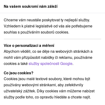
Na vašem soukromí nám záleží
člen skupiny
Sorger
Chceme vám neustále poskytovat ty nejlepší služby.
Pobyty na Slovensku
Wellness pobyty
Horné Považie
Vzhledem k platné legislativě od vás ale potřebujeme
souhlas s používáním souborů cookies.
Wellness pobyty Horné Považie
Více o personalizaci a měření
Kategorie
Abychom věděli, co se děje na webových stránkách a
mohli vám přizpůsobit nabídky či reklamu, používáme
Všechny kategorie
Pobyty v akci
(2)
cookies a také
služby společnosti Google
.
Wellness pobyty
Víkendové pobyty
(10)
(7)
Romantické pobyty
Pobyty pro seniory
(3)
(1)
Co jsou cookies?
Rodinné pobyty
(4)
Cookies jsou malé textové soubory, které mohou být
používány webovými stránkami, aby zefektivnily
uživatelský zážitek. Díky cookies vám můžeme nabízet
Vyberte lokalitu nebo termín
služby podle toho, co opravdu hledáte a chcete najít.