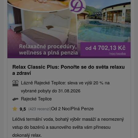
4 702,13
Kč
od
/noc/osoba
Relax Classic Plus: Ponořte se do světa relaxu
a zdraví
Lázně Rajecké Teplice: sleva ve výši 20 % na
vybrané pobyty do 31.08.2026
Rajecké Teplice
Od 2 Nocí
Plná Penze
9,5
(423 recenzí)
Léčivá termální voda, bohatý výběr masáží a neomezený
vstup do bazénů a saunového světa vám přinesou
dokonalý relax.