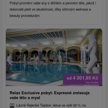
Pobyt promění vaše sny o štíhlém a pevném těle, jakož i
dokonalé pleti ve skutečnost, díky účinným welness a
beauty procedurám.
4 301,95
Kč
od
/noc/osoba
Relax Exclusive pobyt: Expresně zrelaxuje
vaše tělo a mysl
Lázně Rajecké Teplice: sleva ve výši 20 % na