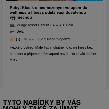
Pobyt Klasik s neomezeným vstupem do
wellness a fitness udělá vaši dovolenou
výjimečnou
Village resort Hanuliak
★
★
★
★
Belá
Belá
Od 3 Nocí
Polopenze
8,6
(28 recenzí)
Hezké prostředí Malé Fatry, chutné jídlo, wellness bez
omezení a příjemná překvapení navíc – to je váš ideální
relax.
TYTO NABÍDKY BY VÁS
MOHLY TAKÉ ZAJÍMAT