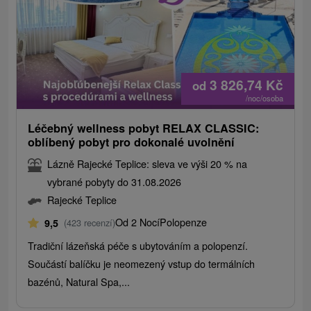
3 826,74
Kč
od
/noc/osoba
Léčebný wellness pobyt RELAX CLASSIC:
oblíbený pobyt pro dokonalé uvolnění
Lázně Rajecké Teplice: sleva ve výši 20 % na
vybrané pobyty do 31.08.2026
Rajecké Teplice
Od 2 Nocí
Polopenze
9,5
(423 recenzí)
Tradiční lázeňská péče s ubytováním a polopenzí.
Součástí balíčku je neomezený vstup do termálních
bazénů, Natural Spa,...