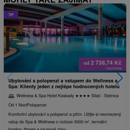
TIP
2 738,74
Kč
od
/noc/osoba
Ubytování s polopenzí a vstupem do Wellness a
Spa: Klienty jeden z nejlépe hodnocených hotelů
Wellness & Spa Hotel Kaskady
★
★
★
★
Sliač - Sielnica
Od 1 Noci
Polopenze
Komfortní ubytování s polopenzí a pitím. Užijte si neomezený
vstup do Spa & Wellness o rozloze 3000 m², termální
bazény, fitness a saunové zóny.