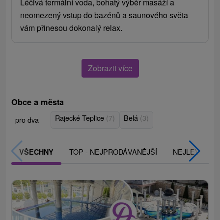
Léčivá termální voda, bohatý výběr masáží a
neomezený vstup do bazénů a saunového světa
vám přinesou dokonalý relax.
Zobrazit více
Obce a města
Rajecké Teplice
(7)
Belá
(3)
pro dva
TOP - NEJPRODÁVANĚJŠÍ
NEJLEVNĚJŠ
VŠECHNY