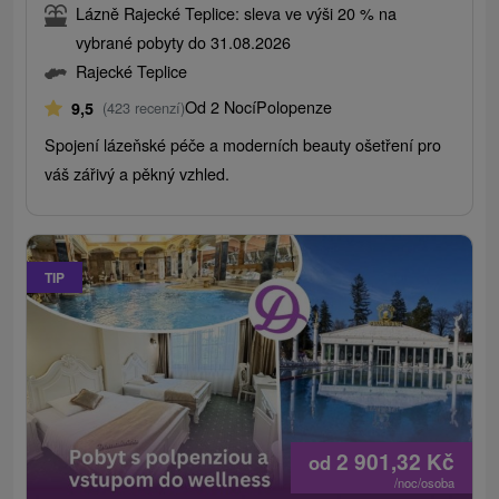
Lázně Rajecké Teplice: sleva ve výši 20 % na
vybrané pobyty do 31.08.2026
Rajecké Teplice
Od 2 Nocí
Polopenze
9,5
(423 recenzí)
Spojení lázeňské péče a moderních beauty ošetření pro
váš zářivý a pěkný vzhled.
TIP
2 901,32
Kč
od
/noc/osoba