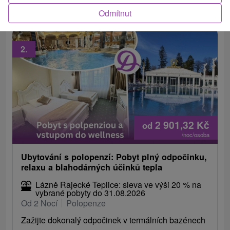
bazénů, Natural Spa,...
Odmítnut
2.
2 901,32
Kč
od
/noc/osoba
Ubytování s polopenzí: Pobyt plný odpočinku,
relaxu a blahodárných účinků tepla
Lázně Rajecké Teplice: sleva ve výši 20 % na
vybrané pobyty do 31.08.2026
Od 2 Nocí
Polopenze
Zažijte dokonalý odpočinek v termálních bazénech