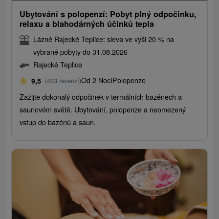
Ubytování s polopenzí: Pobyt plný odpočinku,
relaxu a blahodárných účinků tepla
Lázně Rajecké Teplice: sleva ve výši 20 % na
vybrané pobyty do 31.08.2026
Rajecké Teplice
Od 2 Nocí
Polopenze
9,5
(423 recenzí)
Zažijte dokonalý odpočinek v termálních bazénech a
saunovém světě. Ubytování, polopenze a neomezený
vstup do bazénů a saun.