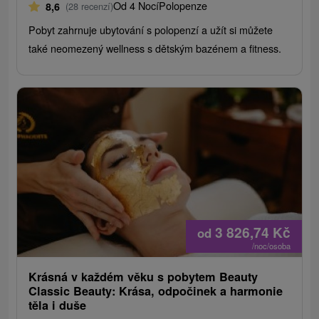
Od 4 Nocí
Polopenze
8,6
(28 recenzí)
Pobyt zahrnuje ubytování s polopenzí a užít si můžete
také neomezený wellness s dětským bazénem a fitness.
3 826,74
Kč
od
/noc/osoba
Krásná v každém věku s pobytem Beauty
Classic Beauty: Krása, odpočinek a harmonie
těla i duše