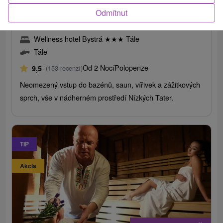
/noc/osoba
Odmítnut
Skvělá BYSTRÁ: Místo, kde začíná relax
Wellness hotel Bystrá
★
★
★
Tále
Tále
Od 2 Nocí
Polopenze
9,5
(153 recenzí)
Neomezený vstup do bazénů, saun, vířivek a zážitkových
sprch, vše v nádherném prostředí Nízkých Tater.
TIP
Akcia