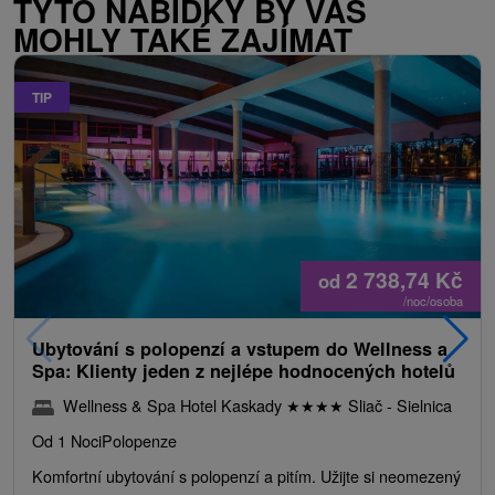
TYTO NABÍDKY BY VÁS
MOHLY TAKÉ ZAJÍMAT
TIP
2 738,74
Kč
od
/noc/osoba
Ubytování s polopenzí a vstupem do Wellness a
Spa: Klienty jeden z nejlépe hodnocených hotelů
Wellness & Spa Hotel Kaskady
★
★
★
★
Sliač - Sielnica
Od 1 Noci
Polopenze
Komfortní ubytování s polopenzí a pitím. Užijte si neomezený