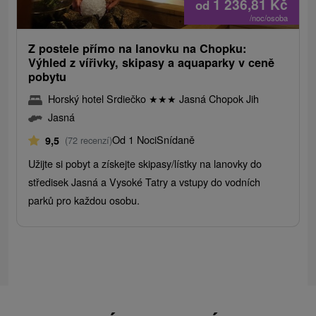
1 236,81
Kč
od
/noc/osoba
Z postele přímo na lanovku na Chopku:
Výhled z vířivky, skipasy a aquaparky v ceně
pobytu
Horský hotel Srdiečko
★
★
★
Jasná Chopok Jih
Jasná
Od 1 Noci
Snídaně
9,5
(72 recenzí)
Užijte si pobyt a získejte skipasy/lístky na lanovky do
středisek Jasná a Vysoké Tatry a vstupy do vodních
parků pro každou osobu.