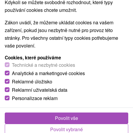
Kdykoli se můžete svobodně rozhodnout, které typy
používání cookies chcete umožnit.
Obce a města
Zákon uvádí, že můžeme ukládat cookies na vašem
zařízení, pokud jsou nezbytně nutné pro provoz této
Tále
(1)
Jasná
(1)
pro dva
stránky. Pro všechny ostatní typy cookies potřebujeme
vaše povolení.
TOP - NEJPRODÁVANĚJŠÍ
NEJLEVNĚJŠ
VŠECHNY
Cookies, které používáme
Technické a nezbytné cookies
Analytické a marketingové cookies
TIP
Reklamné úložisko
Reklamní uživatelská data
Personalizace reklam
Povolit vše
1 975,90
Kč
od
Povolit vybrané