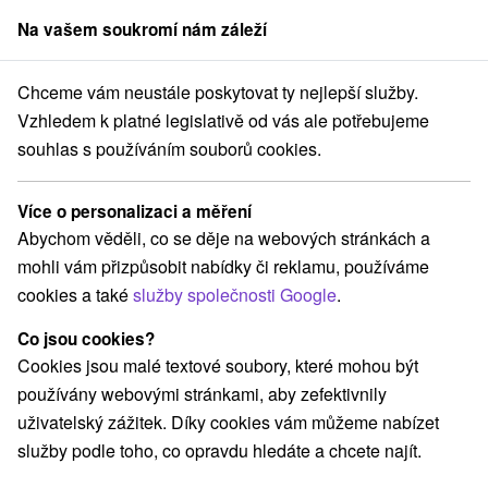
Na vašem soukromí nám záleží
člen skupiny
Sorger
Chceme vám neustále poskytovat ty nejlepší služby.
Pobyty na Slovensku
Wellness pobyty
Veporské vrchy
Vzhledem k platné legislativě od vás ale potřebujeme
souhlas s používáním souborů cookies.
Wellness pobyty Veporské vrchy
Více o personalizaci a měření
Kategorie
Abychom věděli, co se děje na webových stránkách a
mohli vám přizpůsobit nabídky či reklamu, používáme
Všechny kategorie
Pobyty v akci
(1)
cookies a také
služby společnosti Google
.
Wellness pobyty
Víkendové pobyty
(2)
(2)
Rodinné pobyty
(2)
Co jsou cookies?
Cookies jsou malé textové soubory, které mohou být
používány webovými stránkami, aby zefektivnily
Vyberte lokalitu nebo termín
uživatelský zážitek. Díky cookies vám můžeme nabízet
služby podle toho, co opravdu hledáte a chcete najít.
Nejprodávanější