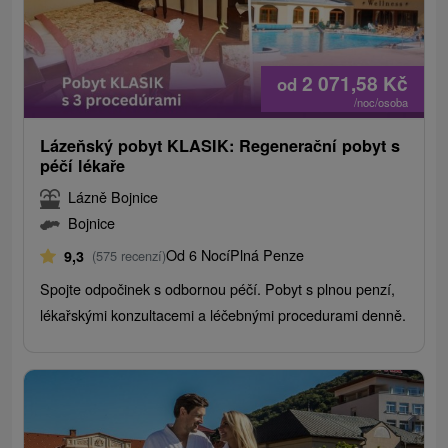
2 071,58
Kč
od
/noc/osoba
Lázeňský pobyt KLASIK: Regenerační pobyt s
péčí lékaře
Lázně Bojnice
Bojnice
Od 6 Nocí
Plná Penze
9,3
(575 recenzí)
Spojte odpočinek s odbornou péčí. Pobyt s plnou penzí,
lékařskými konzultacemi a léčebnými procedurami denně.