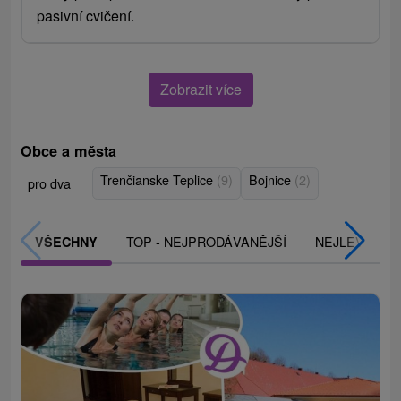
pasivní cvičení.
Zobrazit více
Obce a města
Trenčianske Teplice
(9)
Bojnice
(2)
pro dva
TOP - NEJPRODÁVANĚJŠÍ
NEJLEVNĚJŠ
VŠECHNY