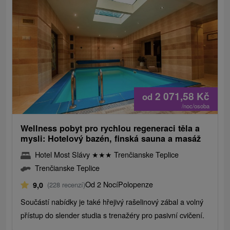
2 071,58
Kč
od
/noc/osoba
Wellness pobyt pro rychlou regeneraci těla a
mysli: Hotelový bazén, finská sauna a masáž
Hotel Most Slávy
★
★
★
Trenčianske Teplice
Trenčianske Teplice
Od 2 Nocí
Polopenze
9,0
(228 recenzí)
Součástí nabídky je také hřejivý rašelinový zábal a volný
přístup do slender studia s trenažéry pro pasivní cvičení.