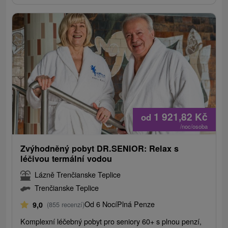
1 921,82
Kč
od
/noc/osoba
Zvýhodněný pobyt DR.SENIOR: Relax s
léčivou termální vodou
Lázně Trenčianske Teplice
Trenčianske Teplice
Od 6 Nocí
Plná Penze
9,0
(855 recenzí)
Komplexní léčebný pobyt pro seniory 60+ s plnou penzí,