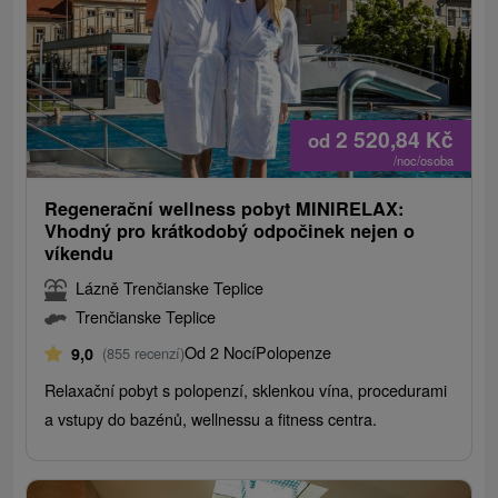
2 520,84
Kč
od
/noc/osoba
Regenerační wellness pobyt MINIRELAX:
Vhodný pro krátkodobý odpočinek nejen o
víkendu
Lázně Trenčianske Teplice
Trenčianske Teplice
Od 2 Nocí
Polopenze
9,0
(855 recenzí)
Relaxační pobyt s polopenzí, sklenkou vína, procedurami
a vstupy do bazénů, wellnessu a fitness centra.