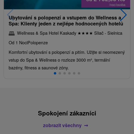
/noc/osoba
Ubytování s polopenzí a vstupem do Wellness a
Spa: Klienty jeden z nejlépe hodnocených hotelů
Wellness & Spa Hotel Kaskady
★
★
★
★
Sliač - Sielnica
Od 1 Noci
Polopenze
Komfortní ubytování s polopenzí a pitím. Užijte si neomezený
vstup do Spa & Wellness o rozloze 3000 m², termální
bazény, fitness a saunové zóny.
Spokojení zákazníci
zobrazit všechny