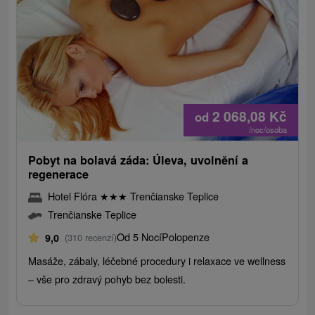
2 068,08
Kč
od
/noc/osoba
Pobyt na bolavá záda: Úleva, uvolnění a
regenerace
Hotel Flóra
★
★
★
Trenčianske Teplice
Trenčianske Teplice
Od 5 Nocí
Polopenze
9,0
(310 recenzí)
Masáže, zábaly, léčebné procedury i relaxace ve wellness
– vše pro zdravý pohyb bez bolesti.