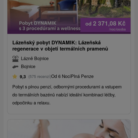
2 371,08
Kč
od
/noc/osoba
Lázeňský pobyt DYNAMIK: Lázeňská
regenerace v objetí termálních pramenů
Lázně Bojnice
Bojnice
Od 6 Nocí
Plná Penze
9,3
(575 recenzí)
Pobyt s plnou penzí, odbornými procedurami a vstupem
do termálních bazénů nabízí ideální kombinaci léčby,
odpočinku a relaxu.