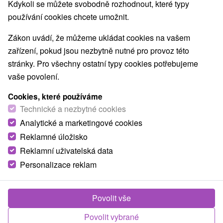
Nejprodávanější
Kdykoli se můžete svobodně rozhodnout, které typy
používání cookies chcete umožnit.
1.
Zákon uvádí, že můžeme ukládat cookies na vašem
zařízení, pokud jsou nezbytně nutné pro provoz této
stránky. Pro všechny ostatní typy cookies potřebujeme
vaše povolení.
Cookies, které používáme
1 921,82
Kč
od
Technické a nezbytné cookies
/noc/osoba
Analytické a marketingové cookies
Reklamné úložisko
Zvýhodněný pobyt DR.SENIOR: Relax s
léčivou termální vodou
Reklamní uživatelská data
Personalizace reklam
Lázně Trenčianske Teplice
Od 6 Nocí
Plná Penze
Komplexní léčebný pobyt pro seniory 60+ s plnou
Povolit vše
penzí, lékařským vyšetřením, denními procedurami,
Povolit vybrané
vstupy do bazénu a bonusovými slevami.