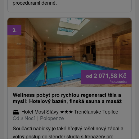
procedurami denně.
3.
2 071,58
Kč
od
/noc/osoba
Wellness pobyt pro rychlou regeneraci těla a
mysli: Hotelový bazén, finská sauna a masáž
Hotel Most Slávy
★
★
★
Trenčianske Teplice
Od 2 Nocí
Polopenze
Součástí nabídky je také hřejivý rašelinový zábal a
volný přístup do slender studia s trenažéry pro