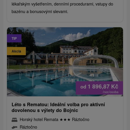
lékařským vyšetřením, denními procedurami, vstupy do
bazénu a bonusovými slevami.
TIP
Akcia
1 896,87
Kč
od
/noc/osoba
Léto s Rematou: Ideální volba pro aktivní
dovolenou s výlety do Bojnic
Horský hotel Remata
★
★
★
Ráztočno
Ráztočno