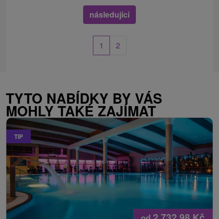
následující
1
2
TYTO NABÍDKY BY VÁS
MOHLY TAKÉ ZAJÍMAT
TIP
2 732,98
Kč
od