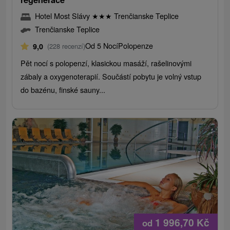
Hotel Most Slávy
★
★
★
Trenčianske Teplice
Trenčianske Teplice
Od 5 Nocí
Polopenze
9,0
(228 recenzí)
Pět nocí s polopenzí, klasickou masáží, rašelinovými
zábaly a oxygenoterapií. Součástí pobytu je volný vstup
do bazénu, finské sauny...
1 996,70
Kč
od