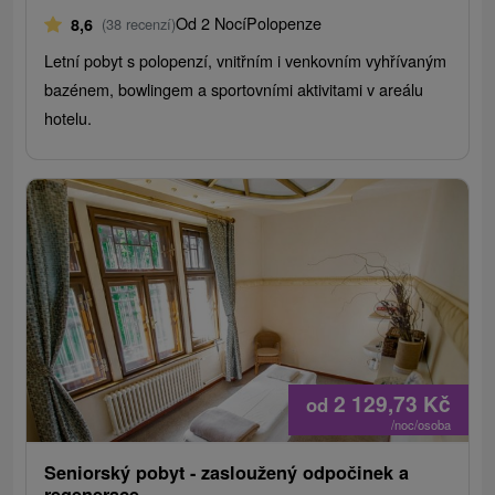
Od 2 Nocí
Polopenze
8,6
(38 recenzí)
Letní pobyt s polopenzí, vnitřním i venkovním vyhřívaným
bazénem, ​​bowlingem a sportovními aktivitami v areálu
hotelu.
2 129,73
Kč
od
/noc/osoba
Seniorský pobyt - zasloužený odpočinek a
regenerace