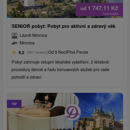
1 747,11
Kč
od
/noc/osoba
SENIOR pobyt: Pobyt pro aktivní a zdravý věk
Lázně Nimnica
Nimnica
Od 5 Nocí
Plná Penze
9,2
(397 recenzí)
Pobyt zahrnuje vstupní lékařské vyšetření, 2 léčebné
procedury denně a řadu bonusových služeb pro vaše
pohodlí a zdraví.
TIP