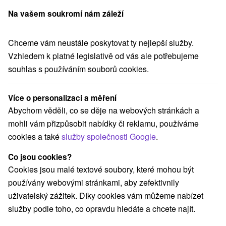
Na vašem soukromí nám záleží
člen skupiny
Sorger
Chceme vám neustále poskytovat ty nejlepší služby.
Pobyty na Slovensku
Pobyty v akci
Trenčiansky kraj
Vzhledem k platné legislativě od vás ale potřebujeme
souhlas s používáním souborů cookies.
Pobyty v akci Trenčiansky kraj
Více o personalizaci a měření
Kategorie
Abychom věděli, co se děje na webových stránkách a
mohli vám přizpůsobit nabídky či reklamu, používáme
Všechny kategorie
Pobyty v akci
(13)
cookies a také
služby společnosti Google
.
Wellness pobyty
Víkendové pobyty
(22)
(10)
Romantické pobyty
Pobyty pro seniory
(2)
(6)
Co jsou cookies?
Rodinné pobyty
(5)
Cookies jsou malé textové soubory, které mohou být
používány webovými stránkami, aby zefektivnily
uživatelský zážitek. Díky cookies vám můžeme nabízet
Vyberte lokalitu nebo termín
služby podle toho, co opravdu hledáte a chcete najít.