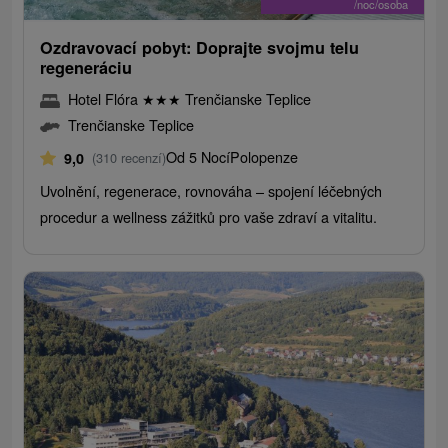
/noc/osoba
Ozdravovací pobyt: Doprajte svojmu telu
regeneráciu
Hotel Flóra
★
★
★
Trenčianske Teplice
Trenčianske Teplice
Od 5 Nocí
Polopenze
9,0
(310 recenzí)
Uvolnění, regenerace, rovnováha – spojení léčebných
procedur a wellness zážitků pro vaše zdraví a vitalitu.