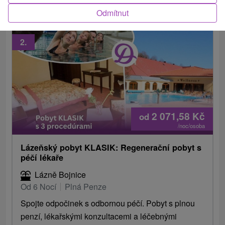
Odmítnut
2.
2 071,58
Kč
od
/noc/osoba
Lázeňský pobyt KLASIK: Regenerační pobyt s
péčí lékaře
Lázně Bojnice
Od 6 Nocí
Plná Penze
Spojte odpočinek s odbornou péčí. Pobyt s plnou
penzí, lékařskými konzultacemi a léčebnými