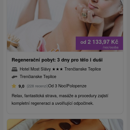
2 133,97
Kč
od
/noc/osoba
Regenerační pobyt: 3 dny pro tělo i duši
Hotel Most Slávy
★
★
★
Trenčianske Teplice
Trenčianske Teplice
Od 3 Nocí
Polopenze
9,0
(228 recenzí)
Relax, fantastická strava, masáže a procedury zajistí
kompletní regeneraci a uvolňující odpočinek.