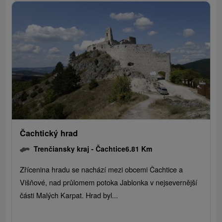
Čachtický hrad
Trenčiansky kraj -
Čachtice
6.81 Km
Zřícenina hradu se nachází mezi obcemi Čachtice a
Višňové, nad průlomem potoka Jablonka v nejsevernější
části Malých Karpat. Hrad byl...