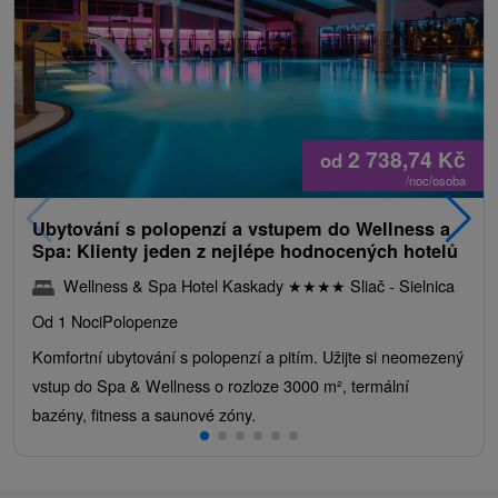
2 738,74
Kč
od
/noc/osoba
Ubytování s polopenzí a vstupem do Wellness a
Spa: Klienty jeden z nejlépe hodnocených hotelů
Wellness & Spa Hotel Kaskady
★
★
★
★
Sliač - Sielnica
Od 1 Noci
Polopenze
Komfortní ubytování s polopenzí a pitím. Užijte si neomezený
vstup do Spa & Wellness o rozloze 3000 m², termální
bazény, fitness a saunové zóny.