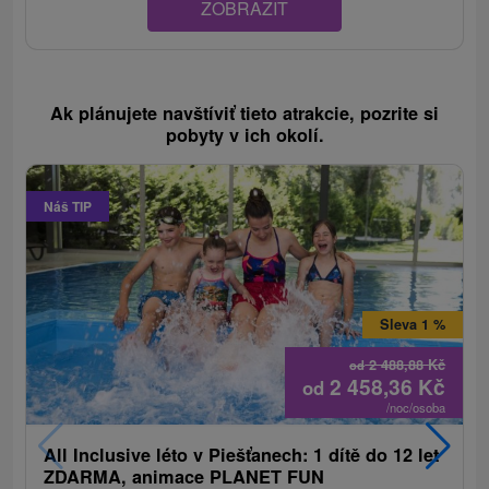
ZOBRAZIT
Ak plánujete navštíviť tieto atrakcie, pozrite si
pobyty v ich okolí.
Náš TIP
Sleva 1 %
2 488,88
Kč
od
2 458,36
Kč
od
/noc/osoba
All Inclusive léto v Piešťanech: 1 dítě do 12 let
ZDARMA, animace PLANET FUN