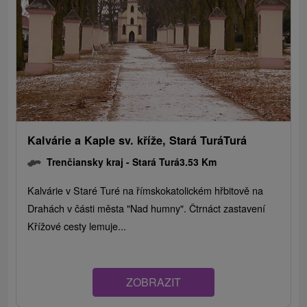
Kalvárie a Kaple sv. kříže, Stará TuráTurá
Trenčiansky kraj -
Stará Turá
3.53 Km
Kalvárie v Staré Turé na římskokatolickém hřbitově na
Drahách v části města "Nad humny". Čtrnáct zastavení
Křížové cesty lemuje...
ZOBRAZIT