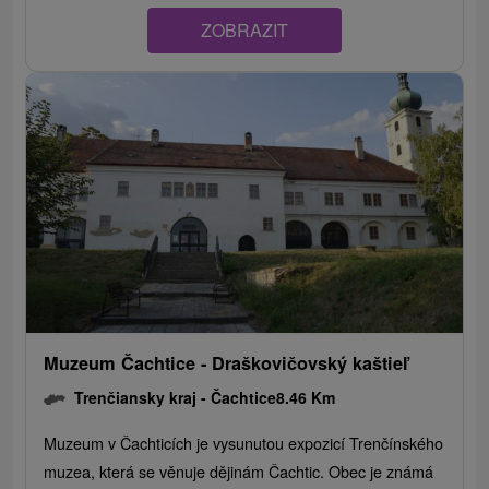
ZOBRAZIT
Muzeum Čachtice - Draškovičovský kaštieľ
Trenčiansky kraj -
Čachtice
8.46 Km
Muzeum v Čachticích je vysunutou expozicí Trenčínského
muzea, která se věnuje dějinám Čachtic. Obec je známá