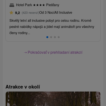
Hotel Park
★
★
★
★
Piešťany
Od 3 Nocí
All Inclusive
9,2
(423 recenzí)
Skvělý letní all inclusive pobyt pro celou rodinu. Kromě
pestré nabídky nápojů a jídel mají animátoři pro všechny
členy rodiny...
➝ Pokračovať v prehliadaní atrakcií
Atrakce v okolí