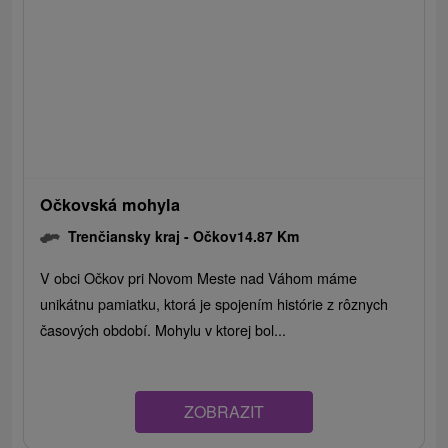
Očkovská mohyla
Trenčiansky kraj -
Očkov
14.87 Km
V obci Očkov pri Novom Meste nad Váhom máme
unikátnu pamiatku, ktorá je spojením histórie z rôznych
časových období. Mohylu v ktorej bol...
ZOBRAZIT