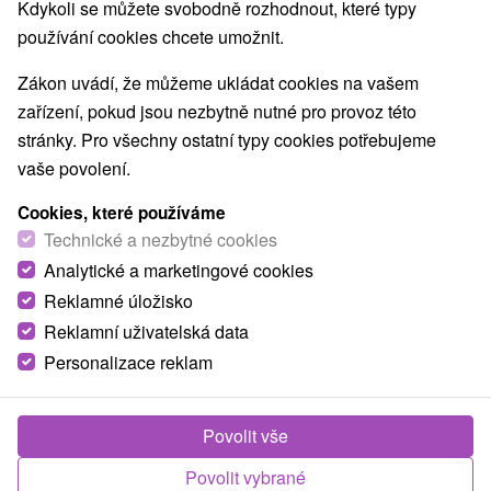
Kdykoli se můžete svobodně rozhodnout, které typy
používání cookies chcete umožnit.
Zákon uvádí, že můžeme ukládat cookies na vašem
zařízení, pokud jsou nezbytně nutné pro provoz této
Minifarma Lubina
stránky. Pro všechny ostatní typy cookies potřebujeme
Trenčiansky kraj -
Lubina
vaše povolení.
Rodinná farma pro děti, kde přijdou do přímého kontaktu
Cookies, které používáme
Technické a nezbytné cookies
se zvířátky miniaturních velikostí v obci Lubina, okres Ústí
nad Labem, na...
Analytické a marketingové cookies
Reklamné úložisko
Reklamní uživatelská data
ZOBRAZIT
Personalizace reklam
Povolit vše
Povolit vybrané