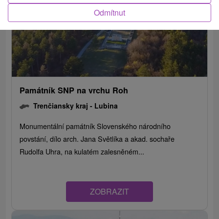
Odmítnut
Památník SNP na vrchu Roh
Trenčiansky kraj -
Lubina
Monumentální památník Slovenského národního
povstání, dílo arch. Jana Světlíka a akad. sochaře
Rudolfa Uhra, na kulatém zalesněném...
ZOBRAZIT