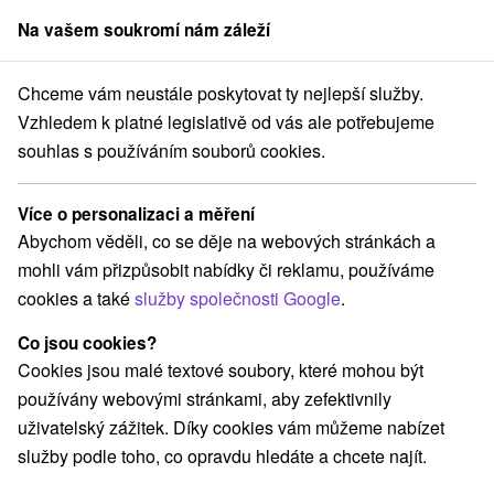
Na vašem soukromí nám záleží
člen skupiny
Sorger
Chceme vám neustále poskytovat ty nejlepší služby.
akce na Slovensku
Západné Slovensko
Trenčiansky kraj
Lubina
Vzhledem k platné legislativě od vás ale potřebujeme
souhlas s používáním souborů cookies.
Atrakce Lubina a v okolí
Více o personalizaci a měření
Kategorie
Abychom věděli, co se děje na webových stránkách a
mohli vám přizpůsobit nabídky či reklamu, používáme
Všechny kategorie
ZOO a zvieracie farmy
(1)
cookies a také
služby společnosti Google
.
Atrakce s dětmi
Pamätníky
Horské chaty
(1)
(1)
(1)
Co jsou cookies?
Cookies jsou malé textové soubory, které mohou být
používány webovými stránkami, aby zefektivnily
uživatelský zážitek. Díky cookies vám můžeme nabízet
služby podle toho, co opravdu hledáte a chcete najít.