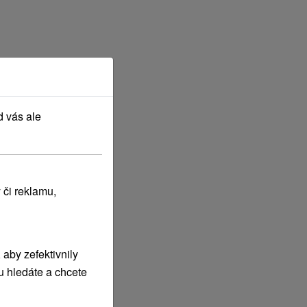
d vás ale
 či reklamu,
aby zefektivnily
u hledáte a chcete