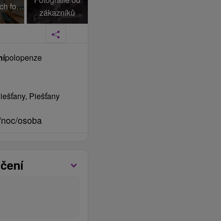
+145 dalších fotek
zákazníků
ní
polopenze
iešťany, Piešťany
/noc/osoba
čení