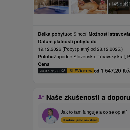
Délka pobytu
od 5 nocí
Možnosti stravová
Datum platnosti pobytu do
19.12.2026 (Pobyt platný od 28.12.2025.)
Poloha
Západné Slovensko, Trnavský kraj, P
Cena
1 547,20
Kč
od
3 976,80
Kč
SLEVA 61 %
od
Naše zkušenosti a doporu
Jak to tam funguje a co se oplatí
Osobně jsme navštívili