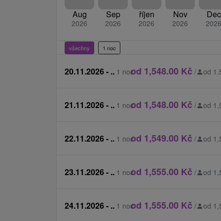
polopenzí, volný vstup do bazénu s vířiv
(pes) a je třeba ho nahlásit už při rezerv
Aug
Sep
říjen
Nov
Dec
bez procedur.
2026
2026
2026
2026
202
Dítě od 12 let platí jako dospělá osob
které jsou v ceně pobytu a nejsou v
všechny
1 noc
vyčerpat dospělá osoba.
od 1,548.00 Kč
20.11.2026 - ..
1 noc
/
od 1,
Ceník - Příplatky
Platí se na místě při příjezdu na recepci.
od 1,548.00 Kč
21.11.2026 - ..
1 noc
/
od 1,
místní poplatek 2,00 € / osoba / noc, m
dítě / noc
od 1,549.00 Kč
22.11.2026 - ..
1 noc
/
od 1,
parkování 4 € / noc
poplatek za psa 30 € / noc (pouze ve
superior)
od 1,555.00 Kč
23.11.2026 - ..
1 noc
/
od 1,
oběd dospělá osoba 20 € / osoba / noc, dí
/ noc, dítě 6 - 12 let 10 € / osoba / noc
od 1,555.00 Kč
24.11.2026 - ..
1 noc
/
od 1,
Ceník - informace