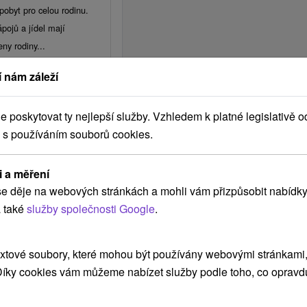
 pobyt pro celou rodinu.
deň ležíte vo wellness.
pojů a jídel mají
nimáciami, počas roka
ny rodiny...
esta či na
458,36
Kč
/noc/osoba
 nám záleží
věžení v Piešťanech
áží
r minút od kúpeľného
poskytovat ty nejlepší služby. Vzhledem k platné legislativě o
 s používáním souborů cookies.
vetov.
iešťanech s bohatou
énem. V ceně máte
i a měření
ž a děti do 3 let s...
e děje na webových stránkách a mohli vám přizpůsobit nabídky
786,56
Kč
/noc/osoba
 také
služby společnosti Google
.
o sa často opakuje aj v
úr a toho, že idete aj
xtové soubory, které mohou být používány webovými stránkami, 
 Díky cookies vám můžeme nabízet služby podle toho, co opravd