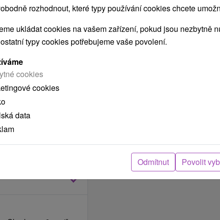
obodně rozhodnout, které typy používání cookies chcete umožni
me ukládat cookies na vašem zařízení, pokud jsou nezbytně nu
 ostatní typy cookies potřebujeme vaše povolení.
ného dvěma osobami
né formou bufetových
žíváme
ytné cookies
ou zábavou a skupinou
ketingové cookies
, přípitek, minerální
ko
eře, káva, 0,2l vína
lská data
í zelňačka, půlnoční
klam
Odmítnut
Povolit vy
in.
din.
 obědem) 1.1.2026 od