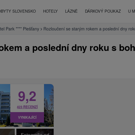
OBYTY SLOVENSKO
HOTELY
LÁZNĚ
DÁRKOVÝ POUKAZ
U 
tel Park **** Piešťany
Rozloučení se starým rokem a poslední dny r
rokem a poslední dny roku s bo
9,2
423 RECENZÍ
VYNIKAJÍCÍ
Fotografie od