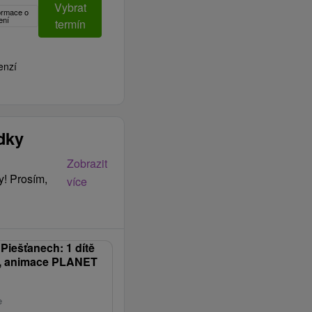
Vybrat
formace o
ení
termín
enzí
ídky
rí rodičia s vnúčatami.
Zobrazit
 animáciám, ktoré
y! Prosím,
více
účame
v Piešťanech: 1 dítě
, animace PLANET
nenudíte.
 možností – procedúry,
e