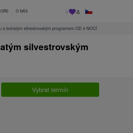
MOŘE
O NÁS
oku s bohatým silvestrovským programem OD 4 NOCÍ
hatým silvestrovským
Vybrat termín