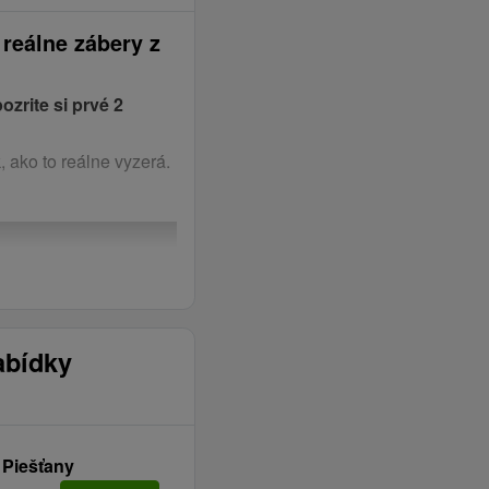
 reálne zábery z
pozrite si prvé 2
, ako to reálne vyzerá.
abídky
Piešťany