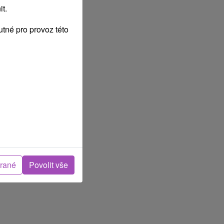
t.
tné pro provoz této
brané
Povolit vše