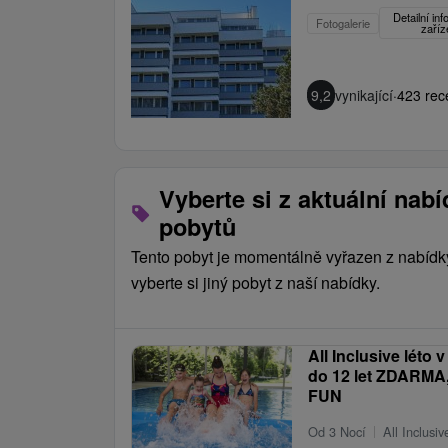
Detailní in
Fotogalerie
zaříz
9,2
vynikající
·
423 rec
Vyberte si z aktuální nab
pobytů
Najviac si ho užijú páry, klienti 50+ alebo sta
V lete je vhodný aj pre rodiny s deťmi vďaka
Tento pobyt je momentálně vyřazen z nabídk
pripravujú profesionálni animátori zo Saturu.
vyberte si jiný pobyt z naší nabídky.
V hoteli je pekný veľký detský kútik.
Najväčší dôvod, prečo ho odpor
All Inclusive léto 
do 12 let ZDARMA
Je to kombinácia prostredia a toho, že sa tu 
FUN
Máte tu pokoj, zeleň, rieku, ale zároveň veľa
Od 3 Nocí
All Inclusiv