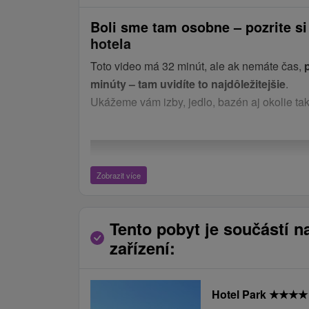
Boli sme tam osobne – pozrite si
hotela
Toto video má 32 minút, ale ak nemáte čas,
minúty – tam uvidíte to najdôležitejšie
.
Ukážeme vám izby, jedlo, bazén aj okolie tak
Zobrazit více
Tento pobyt je součástí n
zařízení:
Hotel Park
★
★
★
★