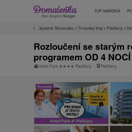
TOP NABÍDKA
P
člen skupiny
Sorger
tely na Slovensku
Západné Slovensko
Trnavský kraj
Piešťany
Ho
Rozloučení se starým 
programem OD 4 NOCÍ
Hotel Park
★
★
★
★
Piešťany
Piešťany