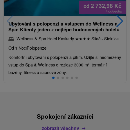
2 732,98
Kč
od
/noc/osoba
Ubytování s polopenzí a vstupem do Wellness a
Spa: Klienty jeden z nejlépe hodnocených hotelů
Wellness & Spa Hotel Kaskady
★
★
★
★
Sliač - Sielnica
Od 1 Noci
Polopenze
Komfortní ubytování s polopenzí a pitím. Užijte si neomezený
vstup do Spa & Wellness o rozloze 3000 m², termální
bazény, fitness a saunové zóny.
Spokojení zákazníci
zobrazit všechny