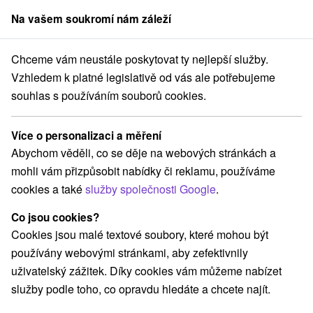
Na vašem soukromí nám záleží
člen skupiny
Sorger
Chceme vám neustále poskytovat ty nejlepší služby.
Atrakce na Slovensku
Šport
Malé Karpaty
Vzhledem k platné legislativě od vás ale potřebujeme
souhlas s používáním souborů cookies.
Šport Malé Karpaty
Více o personalizaci a měření
Kategorie
Abychom věděli, co se děje na webových stránkách a
mohli vám přizpůsobit nabídky či reklamu, používáme
Všechny kategorie
Plte, rafting, splavy
(1)
cookies a také
služby společnosti Google
.
Hrady, zámky, zrúcaniny
Šport
(14)
(5)
Jazda na koni
Skanzeny
Divadlá
(2)
(2)
(7)
Co jsou cookies?
Horské chaty
Kaštiele
Sakrálne miesta
(1)
(8)
(9)
Cookies jsou malé textové soubory, které mohou být
Vyhliadkové veže a chodníky
(16)
používány webovými stránkami, aby zefektivnily
Architektonické stavby
Lyžiarske strediská
(8)
(2)
uživatelský zážitek. Díky cookies vám můžeme nabízet
Mestské a zámocké parky
Pramene
(4)
(3)
služby podle toho, co opravdu hledáte a chcete najít.
Golfové ihriská
Motokárové dráhy
(5)
(2)