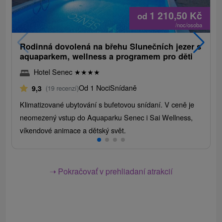
1 210,50
Kč
od
/noc/osoba
Rodinná dovolená na břehu Slunečních jezer s
aquaparkem, wellness a programem pro děti
Hotel Senec
★
★
★
★
Od 1 Noci
Snídaně
9,3
(19 recenzí)
Klimatizované ubytování s bufetovou snídaní. V ceně je
neomezený vstup do Aquaparku Senec i Sai Wellness,
víkendové animace a dětský svět.
➝ Pokračovať v prehliadaní atrakcií