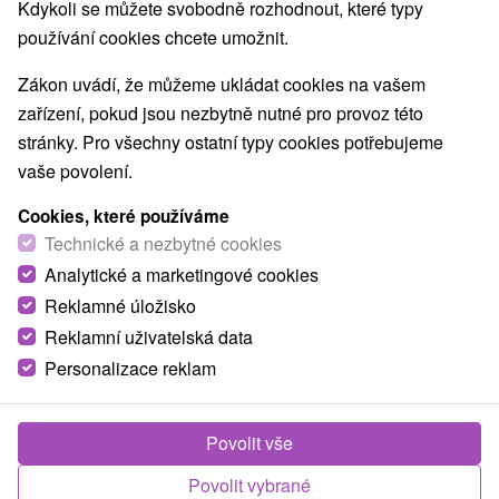
Kdykoli se můžete svobodně rozhodnout, které typy
Vínne cesty
Túry a turistické chodníky
(1)
(2)
používání cookies chcete umožnit.
Escaperoom
Jaskyne
Bobové dráhy
(6)
(3)
(1)
Lanové dráhy
Adrenalinové atrakcie
(2)
(5)
Zákon uvádí, že můžeme ukládat cookies na vašem
Turistické atrakcie
Múzeá a galérie
(15)
(13)
zařízení, pokud jsou nezbytně nutné pro provoz této
ZOO a zvieracie farmy
Botanické záhrady
(3)
(1)
stránky. Pro všechny ostatní typy cookies potřebujeme
Jazerá, plesá, vodné nádrže
Štíty
(9)
(1)
vaše povolení.
Atrakce s dětmi
Technické pamiatky
(25)
(2)
Pamätníky
Aquaparky, kúpaliská
(6)
(5)
Cookies, které používáme
Planetária a observatória
Technické a nezbytné cookies
(1)
Detské centrá a mestečká
Laserarény a paintball
(1)
(2)
Analytické a marketingové cookies
Reklamné úložisko
Reklamní uživatelská data
Obce a města
Personalizace reklam
Trnava
(1)
Piešťany
(1)
Povolit vše
Povolit vybrané