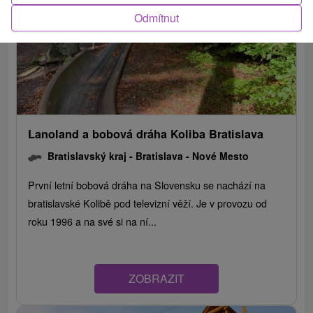
Odmítnut
Lanoland a bobová dráha Koliba Bratislava
Bratislavský kraj -
Bratislava - Nové Mesto
První letní bobová dráha na Slovensku se nachází na
bratislavské Kolibě pod televizní věží. Je v provozu od
roku 1996 a na své si na ní...
ZOBRAZIT