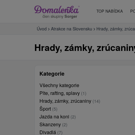
TOP NABÍDKA
P
člen skupiny
Sorger
Úvod
Atrakce na Slovensku
Hrady, zámky, zrúca
Hrady, zámky, zrúcanin
Kategorie
Všechny kategorie
Plte, rafting, splavy
(1)
Hrady, zámky, zrúcaniny
(14)
Šport
(5)
Jazda na koni
(2)
Skanzeny
(2)
Divadlá
(7)