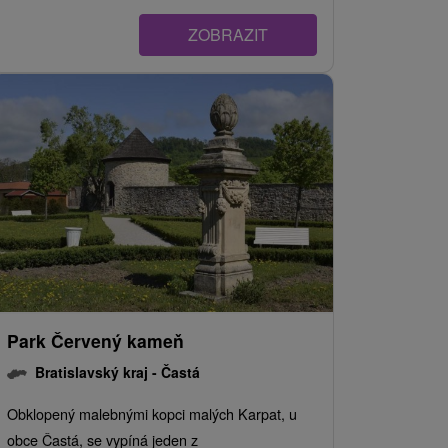
ZOBRAZIT
Park Červený kameň
Bratislavský kraj -
Častá
Obklopený malebnými kopci malých Karpat, u
obce Častá, se vypíná jeden z