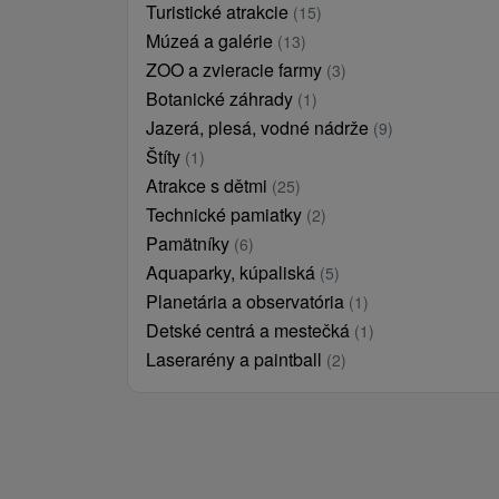
Turistické atrakcie
(15)
Múzeá a galérie
(13)
ZOO a zvieracie farmy
(3)
Botanické záhrady
(1)
Jazerá, plesá, vodné nádrže
(9)
Štíty
(1)
Atrakce s dětmi
(25)
Technické pamiatky
(2)
Pamätníky
(6)
Aquaparky, kúpaliská
(5)
Planetária a observatória
(1)
Detské centrá a mestečká
(1)
Laserarény a paintball
(2)