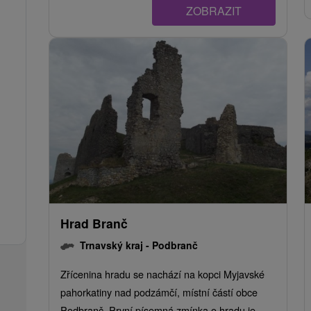
ZOBRAZIT
Hrad Branč
Trnavský kraj -
Podbranč
Zřícenina hradu se nachází na kopci Myjavské
pahorkatiny nad podzámčí, místní částí obce
Podbranč. První písemná zmínka o hradu je...