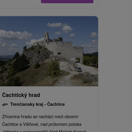
Čachtický hrad
Trenčiansky kraj -
Čachtice
Zřícenina hradu se nachází mezi obcemi
Čachtice a Višňové, nad průlomem potoka
Jablonka v nejsevernější části Malých Karpat.