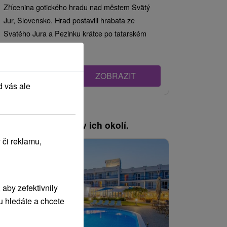
Zřícenina gotického hradu nad městem Svätý
Jur, Slovensko. Hrad postavili hrabata ze
Svatého Jura a Pezinku krátce po tatarském
vpádu v...
ZOBRAZIT
d vás ale
, pozrite si pobyty v ich okolí.
 či reklamu,
Náš TIP
aby zefektivnily
u hledáte a chcete