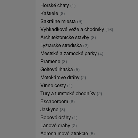
Horské chaty
(1)
Kaštiele
(8)
Sakrálne miesta
(9)
Vyhliadkové veže a chodníky
(16)
Architektonické stavby
(8)
Lyžiarske strediská
(2)
Mestské a zámocké parky
(4)
Pramene
(3)
Golfové ihriská
(5)
Motokárové dráhy
(2)
Vínne cesty
(1)
Túry a turistické chodníky
(2)
Escaperoom
(6)
Jaskyne
(3)
Bobové dráhy
(1)
Lanové dráhy
(2)
Adrenalinové atrakcie
(5)