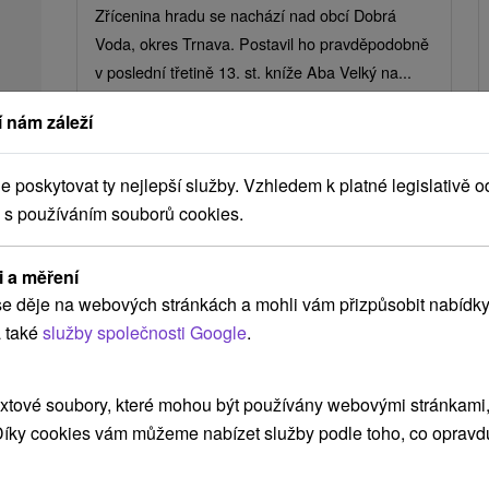
Zřícenina hradu se nachází nad obcí Dobrá
Voda, okres Trnava. Postavil ho pravděpodobně
v poslední třetině 13. st. kníže Aba Velký na...
 nám záleží
ZOBRAZIT
poskytovat ty nejlepší služby. Vzhledem k platné legislativě o
 s používáním souborů cookies.
Ak plánujete navštíviť tieto atrakcie
i a měření
e děje na webových stránkách a mohli vám přizpůsobit nabídky
 také
služby společnosti Google
.
Náš TIP
xtové soubory, které mohou být používány webovými stránkami, 
 Díky cookies vám můžeme nabízet služby podle toho, co opravd