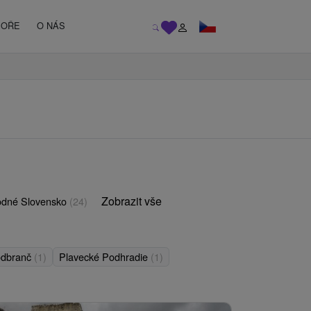
MOŘE
O NÁS
Zobrazit vše
odné Slovensko
(24)
dbranč
(1)
Plavecké Podhradie
(1)