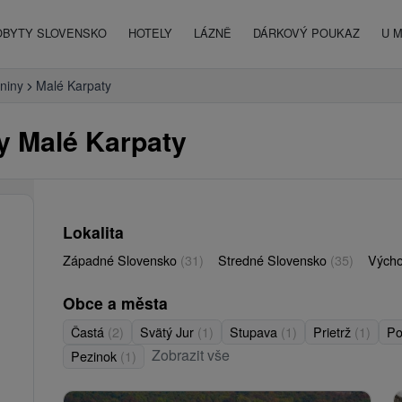
OBYTY SLOVENSKO
HOTELY
LÁZNĚ
DÁRKOVÝ POUKAZ
U 
niny
Malé Karpaty
y Malé Karpaty
Lokalita
Západné Slovensko
(31)
Stredné Slovensko
(35)
Vých
Obce a města
Častá
(2)
Svätý Jur
(1)
Stupava
(1)
Prietrž
(1)
Po
Zobrazit vše
Pezinok
(1)