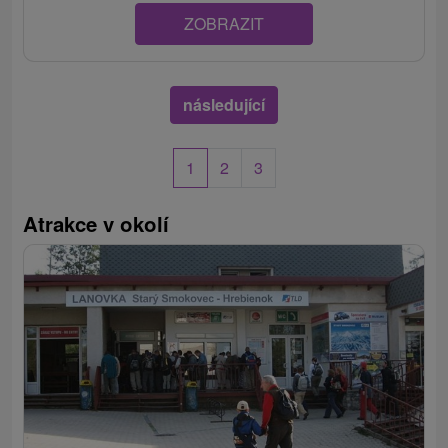
ZOBRAZIT
následující
1
2
3
Atrakce v okolí