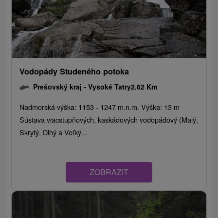
Vodopády Studeného potoka
Prešovský kraj -
Vysoké Tatry
2.62 Km
Nadmorská výška: 1153 - 1247 m.n.m. Výška: 13 m
Sústava viacstupňových, kaskádových vodopádový (Malý,
Skrytý, Dlhý a Veľký...
ZOBRAZIT