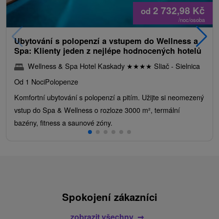
2 732,98
Kč
od
/noc/osoba
Ubytování s polopenzí a vstupem do Wellness a
Spa: Klienty jeden z nejlépe hodnocených hotelů
Wellness & Spa Hotel Kaskady
★
★
★
★
Sliač - Sielnica
Od 1 Noci
Polopenze
Komfortní ubytování s polopenzí a pitím. Užijte si neomezený
vstup do Spa & Wellness o rozloze 3000 m², termální
bazény, fitness a saunové zóny.
Spokojení zákazníci
zobrazit všechny