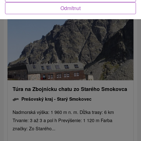
Odmítnut
Túra na Zbojnícku chatu zo Starého Smokovca
Prešovský kraj -
Starý Smokovec
Nadmorská výška: 1 960 m n. m. Dĺžka trasy: 6 km
Trvanie: 3 až 3 a pol h Prevýšenie: 1 120 m Farba
značky: Zo Starého...