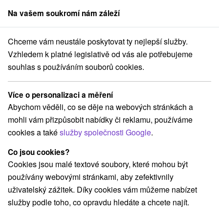
Na vašem soukromí nám záleží
člen skupiny
Sorger
Chceme vám neustále poskytovat ty nejlepší služby.
Slovensku
Východné Slovensko
Prešovský kraj
Starý Smokovec
Vzhledem k platné legislativě od vás ale potřebujeme
souhlas s používáním souborů cookies.
Atrakce Starý Smokovec a v okolí
Více o personalizaci a měření
Kategorie
Abychom věděli, co se děje na webových stránkách a
mohli vám přizpůsobit nabídky či reklamu, používáme
Všechny kategorie
Jazerá, plesá, vodné nádrže
(1)
cookies a také
služby společnosti Google
.
Turistické atrakcie
Múzeá a galérie
Štíty
(2)
(1)
(1)
Atrakce s dětmi
Horské chaty
(2)
(2)
Co jsou cookies?
Architektonické stavby
Lyžiarske strediská
(1)
(1)
Cookies jsou malé textové soubory, které mohou být
Pramene
Túry a turistické chodníky
(1)
(13)
používány webovými stránkami, aby zefektivnily
uživatelský zážitek. Díky cookies vám můžeme nabízet
služby podle toho, co opravdu hledáte a chcete najít.