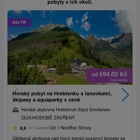
pobyty v ich okolí.
Náš TIP
594,02
Kč
od
/noc/osoba
Horský pobyt na Hrebienku s lanovkami,
skipasy a aquaparky v ceně
Horská ubytovna Hrebienok Starý Smokovec
DLOUHODOBĚ ZAVŘENÝ
Od 1 Noci
Bez Stravy
8,6
(17 recenzí)
Oblíbená ubytovna nad horní stanicí pozemní lanovky ve