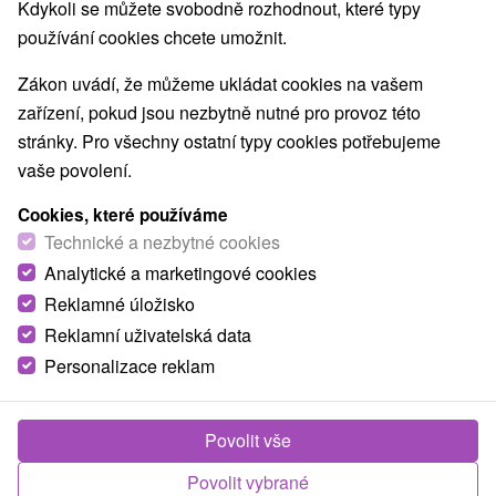
Kdykoli se můžete svobodně rozhodnout, které typy
používání cookies chcete umožnit.
Zákon uvádí, že můžeme ukládat cookies na vašem
zařízení, pokud jsou nezbytně nutné pro provoz této
stránky. Pro všechny ostatní typy cookies potřebujeme
vaše povolení.
Cookies, které používáme
Túra na Zamkovského chatu zo Starého
Smokovca
Technické a nezbytné cookies
Analytické a marketingové cookies
Prešovský kraj -
Starý Smokovec
Reklamné úložisko
Nadmorská výška: 1 475 m n. m. Dĺžka trasy: 6,5 km
Reklamní uživatelská data
Trvanie: 3 a pol h Prevýšenie: 570 m Farba značky: Zo
Personalizace reklam
Starého Smokovca pri...
Povolit vše
ZOBRAZIT
Povolit vybrané