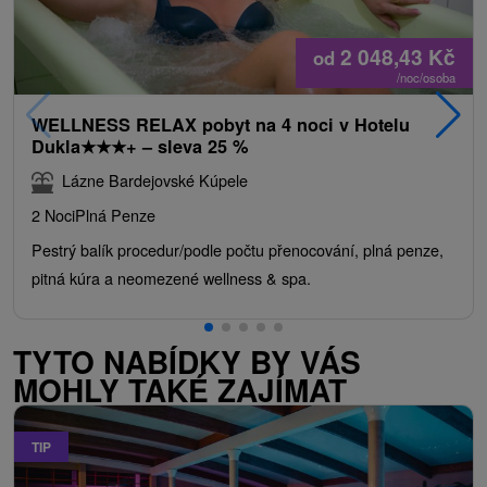
2 048,43
Kč
od
/noc/osoba
WELLNESS RELAX pobyt na 4 noci v Hotelu
Dukla
★
★
★
+ – sleva 25 %
Lázne Bardejovské Kúpele
2 Noci
Plná Penze
Pestrý balík procedur/podle počtu přenocování, plná penze,
pitná kúra a neomezené wellness & spa.
TYTO NABÍDKY BY VÁS
MOHLY TAKÉ ZAJÍMAT
TIP