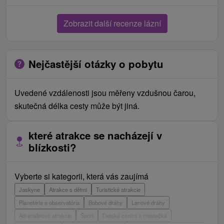
Zobrazit další recenze lázní
Nejčastější otázky o pobytu
Uvedené vzdálenosti jsou měřeny vzdušnou čarou,
skutečná délka cesty může být jiná.
které atrakce se nacházejí v
blízkosti?
Vyberte si kategorii, která vás zaujímá
Jaskyne
Atrakce s dětmi
Turistické atrakcie
Planetária a observatória
Bobové dráhy
Lanové dráhy
Adrenalinové atrakcie
Šport
Detské centrá a mestečká