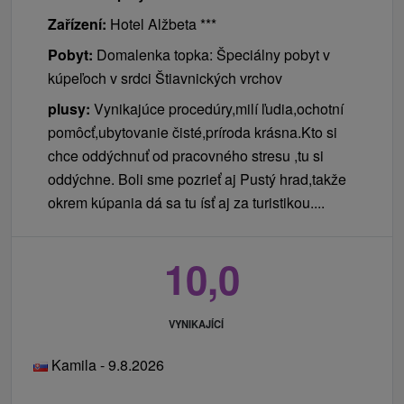
Zařízení:
Hotel Alžbeta ***
Pobyt:
Domalenka topka: Špeciálny pobyt v
kúpeľoch v srdci Štiavnických vrchov
plusy:
Vynikajúce procedúry,milí ľudia,ochotní
pomôcť,ubytovanie čisté,príroda krásna.Kto si
chce oddýchnuť od pracovného stresu ,tu si
oddýchne. Boli sme pozrieť aj Pustý hrad,takže
okrem kúpania dá sa tu ísť aj za turistikou....
10,0
VYNIKAJÍCÍ
Kamila - 9.8.2026