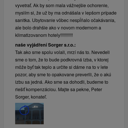
vyvetrať. Ak by som mala vážnejšie ochorenie,
myslím si, že už by ma odnášala v lepšom prípade
sanitka. Ubytovanie vôbec nespĺňalo očakávania,
ale bolo drahšie ako v novom modernom a
klimatizovanom hotely!!!!!!!!!!!
naše vyjádření Sorger s.r.o.:
Tak ako sme spolu volali, mrzí nás to. Nevedeli
sme o tom, že to bude podkrovná izba, v ktorej
môže byť tak teplo a určite si dáme na to v lete
pozor, aby sme to opakovane preverili, že o akú
izbu sa jedná. Ako sme sa dohodli, budeme to
riešiť kompenzáciou. Majte sa pekne, Peter
Sorger, konateľ.