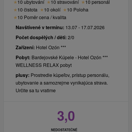
★
10 ubytování
★
10 stravování
★
10 personál
★
10 čistota
★
10 okolí
★
10 Poloha
★
10 Poměr cena / kvalita
Navštívené v termínu:
13.07 - 17.07.2026
Počet dospělých / dětí:
2/0
Zařízení:
Hotel Ozón ***
Pobyt:
Bardejovské Kúpele - Hotel Ozón ***
WELLNESS RELAX pobyt
plusy:
Prostredie kùpeľov, prístup personálu,
ubytovanie a samozrejme vynikajúca strava.
Určite sa tu vratime
3,0
NEDOSTATEČNÉ