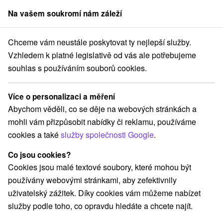
Na vašem soukromí nám záleží
člen skupiny
Sorger
Chceme vám neustále poskytovat ty nejlepší služby.
ele
Léčebný pobyt STANDARD & cenově zvýhodněný SENIOR 60+
Vzhledem k platné legislativě od vás ale potřebujeme
souhlas s používáním souborů cookies.
Léčebný pobyt STANDARD &
cenově zvýhodněný SENIOR 60+
Více o personalizaci a měření
Hotel Astória
★
★
★
Bardejovské Kúpele
Abychom věděli, co se děje na webových stránkách a
Lázne Bardejovské Kúpele
Bardejov
mohli vám přizpůsobit nabídky či reklamu, používáme
cookies a také
služby společnosti Google
.
Vybrat termín
Co jsou cookies?
Cookies jsou malé textové soubory, které mohou být
používány webovými stránkami, aby zefektivnily
Navigovat do místa
uživatelský zážitek. Díky cookies vám můžeme nabízet
služby podle toho, co opravdu hledáte a chcete najít.
9,0
vynikající
1125 recenzí
·