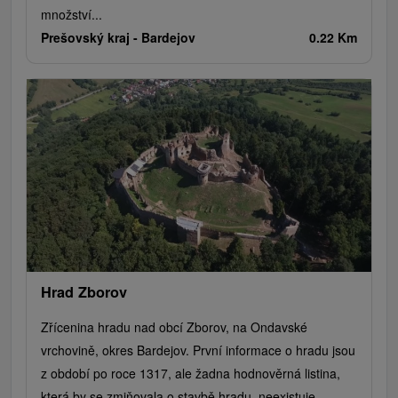
množství...
Prešovský kraj -
Bardejov
0.22 Km
Hrad Zborov
Zřícenina hradu nad obcí Zborov, na Ondavské
vrchovině, okres Bardejov. První informace o hradu jsou
z období po roce 1317, ale žadna hodnověrná listina,
která by se zmiňovala o stavbě hradu, neexistuje.