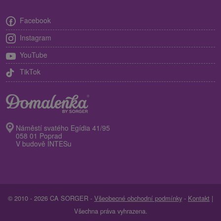
Facebook
Instagram
YouTube
TikTok
Náměstí svatého Egídia 41/95
058 01 Poprad
V budově INTESu
© 2010 - 2026 CA SORGER -
Všeobecné obchodní podmínky
-
Kontakt
|
Všechna práva vyhrazena.