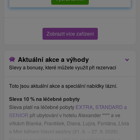
jak je uvedeno v cenících lázní
parkování podle aktuálně platného ceníku lázní
časný check in nebo pozdní check out je možný
pouze v případě, pokud je pokoj k dispozici za
Zobrazit více zařízení
aktuální poplatek (od 10 € / pokoj)
Ceník - Informace
Aktuální akce a výhody
Přistýlka možná v hotelu Ozón a Alexander pouze
Slevy a bonusy, které můžete využít při rezervaci
v apartmánech, ne v pokojích (neplatí pro hotel
Astória).
Toto jsou aktuální akce a speciální nabídky lázní.
Sleva 10 % na léčebné pobyty
Sleva platí na léčebné pobyty
EXTRA
,
STANDARD a
SENIOR
při ubytování v hotelu Alexander **** a ve
vilkách Blanka, František, Diana, Lujza, Fontána, Lívia
a Mier během hlavní sezóny (21. 6. – 27. 9. 2026).
Sleva se nevztahuje na děti ani na ostatní hotely a