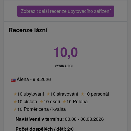
Zobrazit další recenze ubytovacího zařízení
Recenze lázní
10,0
VYNIKAJÍCÍ
Alena - 9.8.2026
★
10 ubytování
★
10 stravování
★
10 personál
★
10 čistota
★
10 okolí
★
10 Poloha
★
10 Poměr cena / kvalita
Navštívené v termínu:
03.08 - 06.08.2026
Počet dospělých / dětí:
2/0