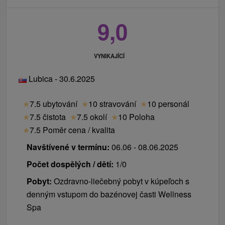
9,0
VYNIKAJÍCÍ
Lubica - 30.6.2025
★
7.5 ubytování
★
10 stravování
★
10 personál
★
7.5 čistota
★
7.5 okolí
★
10 Poloha
★
7.5 Poměr cena / kvalita
Navštívené v termínu:
06.06 - 08.06.2025
Počet dospělých / dětí:
1/0
Pobyt:
Ozdravno-liečebný pobyt v kúpeľoch s
denným vstupom do bazénovej časti Wellness
Spa