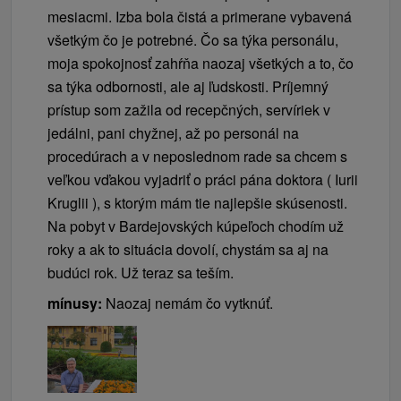
mesiacmi. Izba bola čistá a primerane vybavená
všetkým čo je potrebné. Čo sa týka personálu,
moja spokojnosť zahŕňa naozaj všetkých a to, čo
sa týka odbornosti, ale aj ľudskosti. Príjemný
prístup som zažila od recepčných, servíriek v
jedálni, pani chyžnej, až po personál na
procedúrach a v neposlednom rade sa chcem s
veľkou vďakou vyjadriť o práci pána doktora ( Iurii
Kruglii ), s ktorým mám tie najlepšie skúsenosti.
Na pobyt v Bardejovských kúpeľoch chodím už
roky a ak to situácia dovolí, chystám sa aj na
budúci rok. Už teraz sa teším.
mínusy:
Naozaj nemám čo vytknúť.