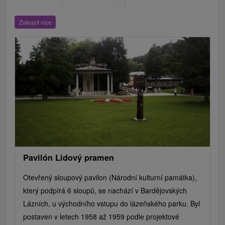
Múzeá a galérie
Laserarény a paintball
Vyhliadkové veže a chodníky
ZOO a zvieracie farmy
Aquaparky, kúpaliská
Zobrazit více
Hrady, zámky, zrúcaniny
Skanzeny
Botanické záhrady
Vyhliadkové lety a plavby
Escaperoom
Štíty
Jazerá, plesá, vodné nádrže
Technické pamiatky
Pamätníky
Vodopády
Drevené kostolíky
Pramene
Jazda na koni
Túry a turistické chodníky
Kaštiele
Horské chaty
Divadlá
Sakrálne miesta
Plte, rafting, splavy
Lyžiarske strediská
Golfové ihriská
Mestské a zámocké parky
Architektonické stavby
Amfiteátre a kiná v prírode
Motokárové dráhy
Cyklotrasy
Vínne cesty
Pavilón Lidový pramen
Otevřený sloupový pavilon (Národní kulturní památka),
který podpírá 6 sloupů, se nachází v Bardějovských
Lázních, u východního vstupu do lázeňského parku. Byl
postaven v letech 1958 až 1959 podle projektové