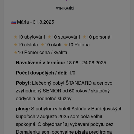
VYNIKAJÍCÍ
Mária - 31.8.2025
★
10 ubytování
★
10 stravování
★
10 personál
★
10 čistota
★
10 okolí
★
10 Poloha
★
10 Poměr cena / kvalita
Navštívené v termínu:
18.08 - 24.08.2025
Počet dospělých / dětí:
1/0
Pobyt:
Liečebný pobyt ŠTANDARD a cenovo
zvýhodnený SENIOR od 60 rokov / skutočný
oddych a hodnotné služby
plusy:
S pobytom v hoteli Astória v Bardejovských
kúpeľoch v auguste 2025 som bola veľmi
spokojná. O objednaní aj vybavení pobytu cez
Domalenku som pochvalne písala pred troma