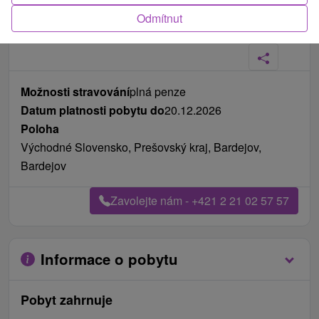
Odmítnut
Fotografie od zákazníků
+6
Možnosti stravování
plná penze
Datum platnosti pobytu do
20.12.2026
Poloha
Východné Slovensko, Prešovský kraj, Bardejov,
Bardejov
Zavolejte nám - +421 2 21 02 57 57
Informace o pobytu
Pobyt zahrnuje