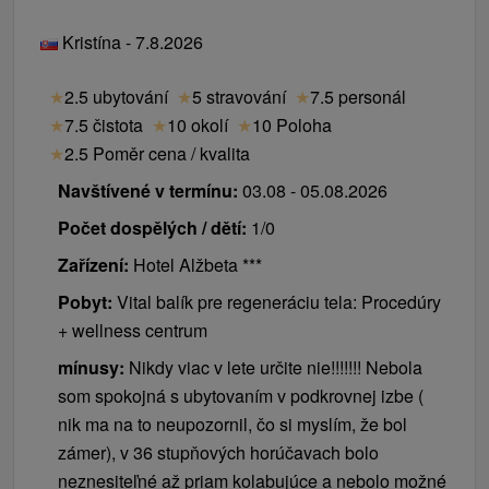
Kristína - 7.8.2026
★
2.5 ubytování
★
5 stravování
★
7.5 personál
★
7.5 čistota
★
10 okolí
★
10 Poloha
★
2.5 Poměr cena / kvalita
Navštívené v termínu:
03.08 - 05.08.2026
Počet dospělých / dětí:
1/0
Zařízení:
Hotel Alžbeta ***
Pobyt:
Vital balík pre regeneráciu tela: Procedúry
+ wellness centrum
mínusy:
Nikdy viac v lete určite nie!!!!!!! Nebola
som spokojná s ubytovaním v podkrovnej izbe (
nik ma na to neupozornil, čo si myslím, že bol
zámer), v 36 stupňových horúčavach bolo
neznesiteľné až priam kolabujúce a nebolo možné