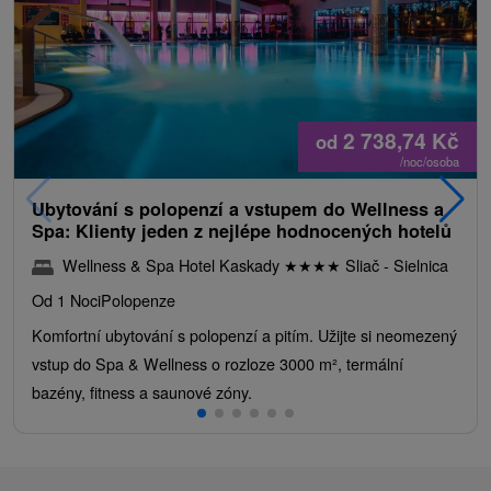
2 738,74
Kč
od
/noc/osoba
Ubytování s polopenzí a vstupem do Wellness a
Spa: Klienty jeden z nejlépe hodnocených hotelů
Wellness & Spa Hotel Kaskady
★
★
★
★
Sliač - Sielnica
Od 1 Noci
Polopenze
Komfortní ubytování s polopenzí a pitím. Užijte si neomezený
vstup do Spa & Wellness o rozloze 3000 m², termální
bazény, fitness a saunové zóny.