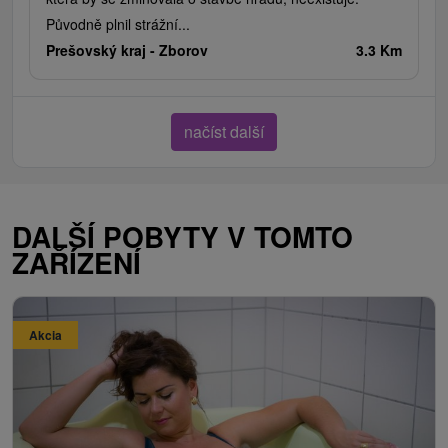
Původně plnil strážní...
Prešovský kraj -
Zborov
3.3 Km
načíst další
DALŠÍ POBYTY V TOMTO
ZAŘÍZENÍ
Akcia