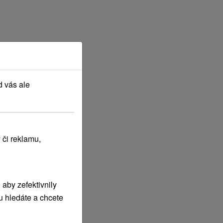
d vás ale
 či reklamu,
aby zefektivnily
u hledáte a chcete