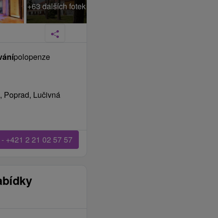
+63 dalších fotek
vání
polopenze
, Poprad, Lučivná
 - +421 2 21 02 57 57
abídky