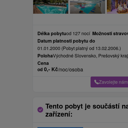
Délka pobytu
od 127 nocí
Možnosti stravo
Datum platnosti pobytu do
01.01.2000 (Pobyt platný od 13.02.2006.)
Poloha
Východné Slovensko, Prešovský kraj
Cena
0,-
Kč
/noc/osoba
od
Zavolejte nám
Tento pobyt je součástí n
zařízení: