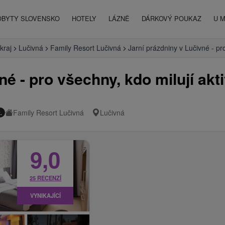
OBYTY SLOVENSKO
HOTELY
LÁZNĚ
DÁRKOVÝ POUKAZ
U 
kraj
Lučivná
Family Resort Lučivná
Jarní prázdniny v Lučivné - pr
né - pro všechny, kdo milují akt
Family Resort Lučivná
Lučivná
.
9,0
25 RECENZÍ
VYNIKAJÍCÍ