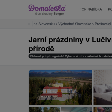
TOP NABÍDKA
P
člen skupiny
Sorger
Úvod
Hotely na Slovensku
Východné Slovensko
Prešovský 
Jarní prázdniny v Lučiv
přírodě
Platnost pobytu vypršela! Vyberte si níže z aktuálních nabídek