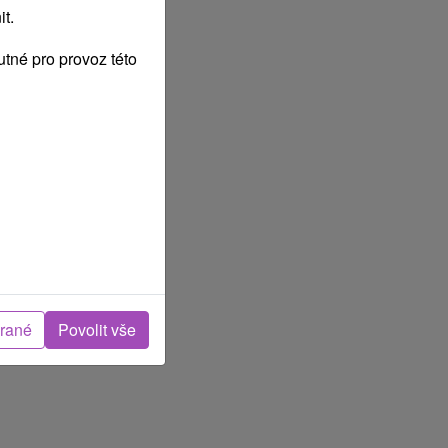
t.
tné pro provoz této
brané
Povolit vše