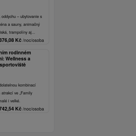
 oddychu – ubytovanie s
zéna a sauny, animačný
iská, trampolíny aj...
376,08
Kč
/noc/osoba
tním rodinném
i: Wellness a
sportoviště
dolatelnou kombinací
h atrakcí ve „Family
alé i velké.
742,54
Kč
/noc/osoba