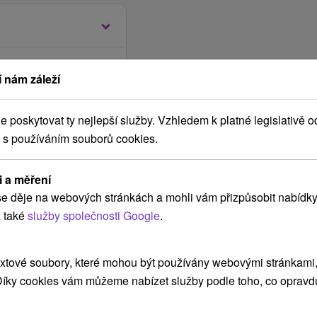
 nám záleží
 počtu 20 a více
poskytovat ty nejlepší služby. Vzhledem k platné legislativě o
 s používáním souborů cookies.
i a měření
e děje na webových stránkách a mohli vám přizpůsobit nabídky
portoviště v areálu
 také
služby společnosti Google
.
xtové soubory, které mohou být používány webovými stránkami, 
 Díky cookies vám můžeme nabízet služby podle toho, co opravd