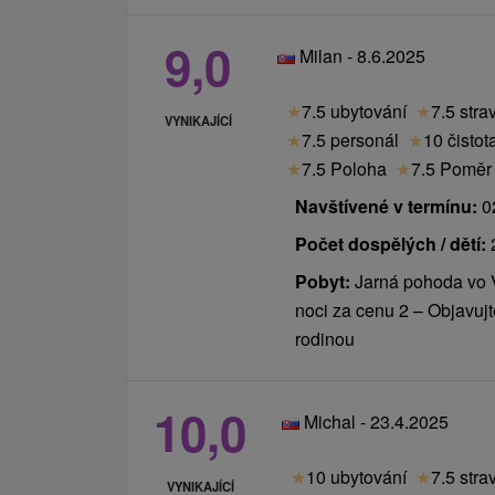
9,0
Milan - 8.6.2025
★
7.5 ubytování
★
7.5 stra
VYNIKAJÍCÍ
★
7.5 personál
★
10 čistot
★
7.5 Poloha
★
7.5 Poměr 
Navštívené v termínu:
02
Počet dospělých / dětí:
Pobyt:
Jarná pohoda vo 
noci za cenu 2 – Objavujte
rodinou
10,0
Michal - 23.4.2025
★
10 ubytování
★
7.5 stra
VYNIKAJÍCÍ