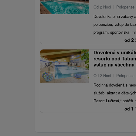
Od 2 Nocí
Polopenze
Dovolenka plná zábavy a
polpenziou, vstup do ba
program, športoviská, ihr
2 
od
Dovolená v uniká
resortu pod Tatram
vstup na všechna 
Od 2 Nocí
Polopenze
Rodinná dovolená s neo
služeb, aktivit a dětskýc
Resort Lučivná,“ potěší m
1 
od