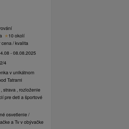
enkovní terasa
, kde si
ímým výhledem na areál
Animační program
vování
esortu.
ta
★
10 okolí
iFi připojení na
cena / kvalita
travu zdarma.
latek.
4.08 - 08.08.2025
0 hod.
2/4
pělé osoby.
enka v unikátnom
program.
pod Tatrami
 strava , rozloženie
ií pre deti a športové
, 0,80 € / osoba / noc
é osvetlenie /
vačke a Tv v obývačke