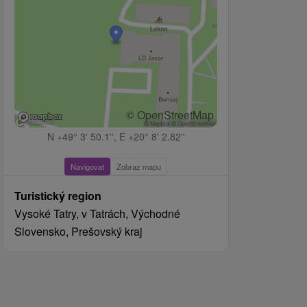
© OpenStreetMap
N +49° 3' 50.1'', E +20° 8' 2.82''
Navigovat
Zobraz mapu
Turistický region
Vysoké Tatry, v Tatrách, Východné
Slovensko, Prešovský kraj