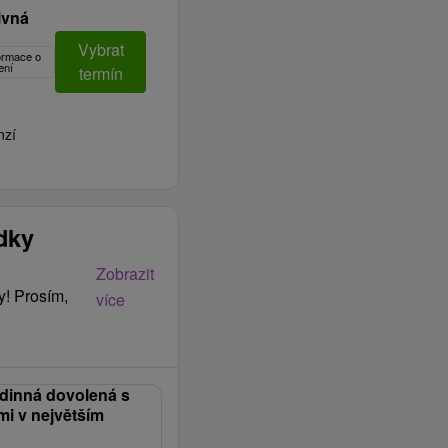
ivná
Vybrat
formace o
ení
termín
nzí
ídky
Zobrazit
y! Prosím,
více
odinná dovolená s
i v největším