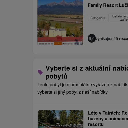
Family Resort Luč
Detailní in
Fotogalerie
zaříz
9,0
vynikající
·
25 rece
Vyberte si z aktuální nab
pobytů
Tento pobyt je momentálně vyřazen z nabídk
vyberte si jiný pobyt z naší nabídky.
Léto v Tatrách: R
bazény a animacem
resortu