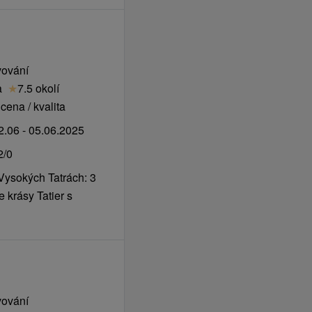
vování
a
★
7.5 okolí
cena / kvalita
.06 - 05.06.2025
2/0
Vysokých Tatrách: 3
 krásy Tatier s
vování