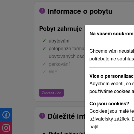
Informace o pobytu
Pobyt zahrnuje
Na vašem soukromí
ubytování
polopenze formou bufetových stolů je při
Chceme vám neustále 
ubytovaných osob v hotelu
potřebujeme souhlas
parkování
WiFi
Více o personalizac
Abychom věděli, co s
neomezený vstup na všechny atrakce a s
používáme cookies a
Zobrazit více
Family Resort Lučivná:
Co jsou cookies?
Dětský lyžařský vlek
Cookies jsou malé te
Důležité informace
Kluziště
uživatelský zážitek.
Snow tubingová dráha
najít.
Pobyt začína (stravou):
Večeří.
Oddechové a relaxační zóny