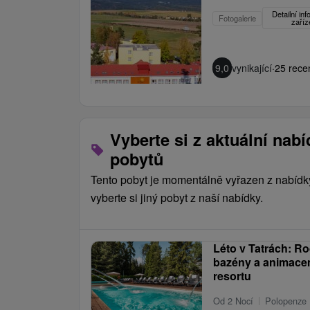
Detailní in
Fotogalerie
zaříz
9,0
vynikající
·
25 rece
Vyberte si z aktuální nab
pobytů
Tento pobyt je momentálně vyřazen z nabídk
vyberte si jiný pobyt z naší nabídky.
Léto v Tatrách: R
bazény a animacem
resortu
Od 2 Nocí
Polopenze