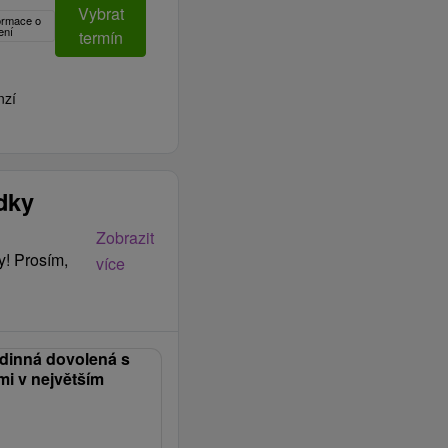
Vybrat
formace o
ení
termín
nzí
ídky
Zobrazit
y! Prosím,
více
odinná dovolená s
i v největším