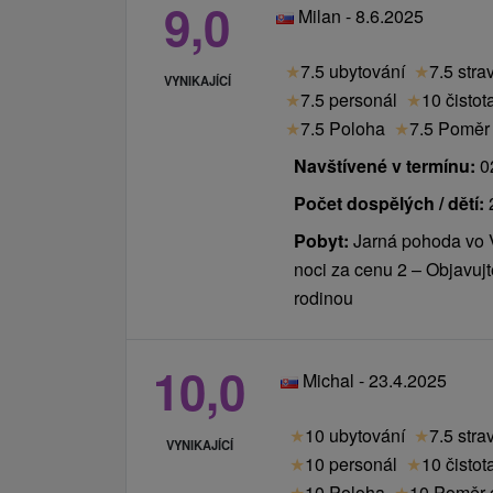
9,0
Venkovní atrakce, dětská herna, animač
Milan - 8.6.2025
Ceník - Příplatky
★
7.5 ubytování
★
7.5 stra
Platí se na místě při příjezdu na recepci.
VYNIKAJÍCÍ
★
7.5 personál
★
10 čistot
miestny poplatok 1 € / osoba / noc (Limba
★
7.5 Poloha
★
7.5 Poměr 
(Borievka)
Navštívené v termínu:
02
domáce zviera 20 € / noc
Počet dospělých / dětí:
Pobyt:
Jarná pohoda vo 
noci za cenu 2 – Objavujte
rodinou
10,0
Michal - 23.4.2025
★
10 ubytování
★
7.5 stra
VYNIKAJÍCÍ
★
10 personál
★
10 čistot
★
10 Poloha
★
10 Poměr c