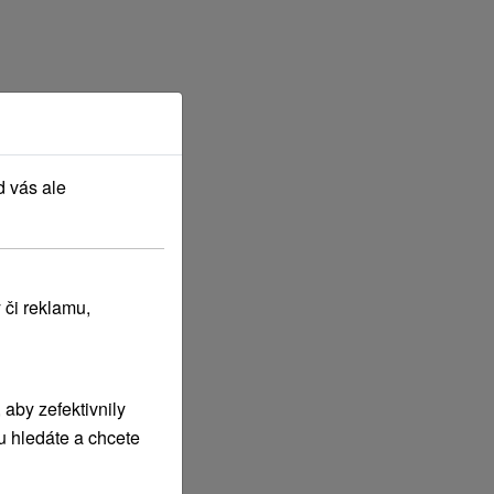
d vás ale
 či reklamu,
aby zefektivnily
u hledáte a chcete