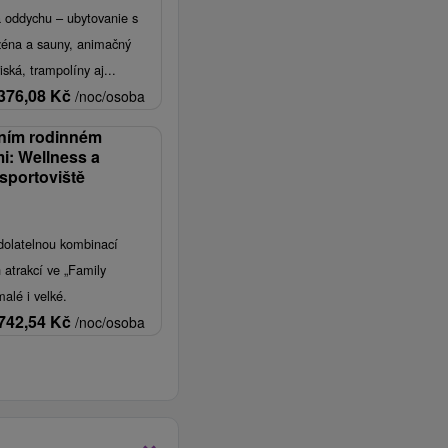
 oddychu – ubytovanie s
zéna a sauny, animačný
iská, trampolíny aj...
376,08
Kč
/noc/osoba
tním rodinném
i: Wellness a
sportoviště
dolatelnou kombinací
h atrakcí ve „Family
alé i velké.
742,54
Kč
/noc/osoba