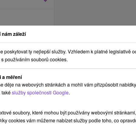
 nám záleží
poskytovat ty nejlepší služby. Vzhledem k platné legislativě o
 s používáním souborů cookies.
a sportoviště v
i a měření
e děje na webových stránkách a mohli vám přizpůsobit nabídky
 také
služby společnosti Google
.
 houpací sítě)*
xtové soubory, které mohou být používány webovými stránkami, 
 Díky cookies vám můžeme nabízet služby podle toho, co opravd