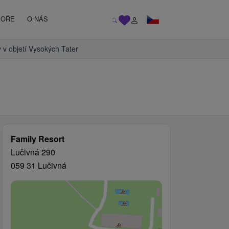
MOŘE
O NÁS
y v objetí Vysokých Tater
Family Resort
Lučivná 290
059 31 Lučivná