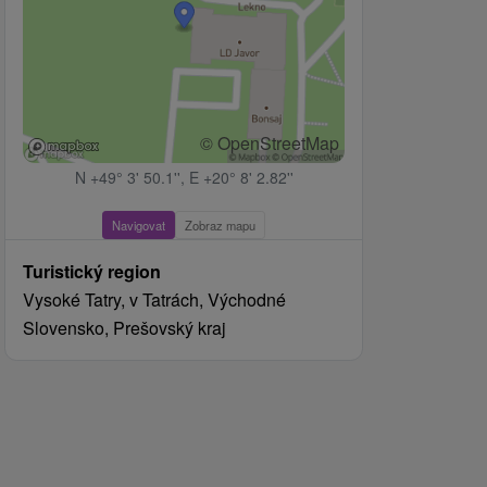
© OpenStreetMap
N +49° 3' 50.1'', E +20° 8' 2.82''
Navigovat
Zobraz mapu
Turistický region
Vysoké Tatry, v Tatrách, Východné
Slovensko, Prešovský kraj