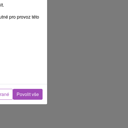
t.
tné pro provoz této
brané
Povolit vše