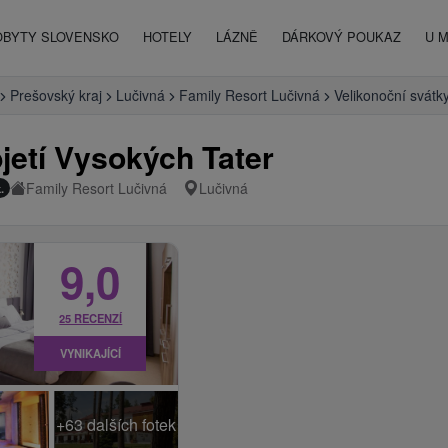
OBYTY SLOVENSKO
HOTELY
LÁZNĚ
DÁRKOVÝ POUKAZ
U 
Prešovský kraj
Lučivná
Family Resort Lučivná
Velikonoční svátk
jetí Vysokých Tater
Family Resort Lučivná
Lučivná
.
9,0
25 RECENZÍ
VYNIKAJÍCÍ
+63 dalších fotek