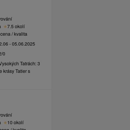
ní program.
vování
a
★
7.5 okolí
), 0,80 € / osoba / noc
cena / kvalita
.06 - 05.06.2025
2/0
Vysokých Tatrách: 3
 krásy Tatier s
vování
a
★
10 okolí
ena / kvalita