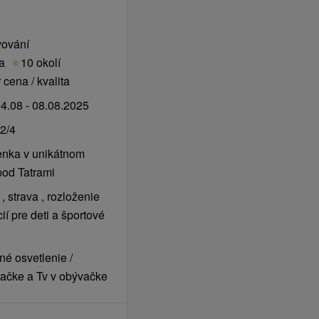
o děti
vování
esortu.
ta
★
10 okolí
iFi připojení na
cena / kvalita
k
latek.
4.08 - 08.08.2025
emi
0 hod.
2/4
m pro děti
enka v unikátnom
pod Tatrami
 strava , rozloženie
ozu v závislosti na
ií pre deti a športové
é osvetlenie /
vačke a Tv v obývačke
travu zdarma.