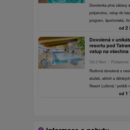
Dovolenka plná zábavy a
polpenziou, vstup do ba
program, športoviská, ihr
2 
od
Dovolená v uniká
resortu pod Tatram
vstup na všechna 
Od 2 Nocí
Polopenze
Rodinná dovolená s neo
služeb, aktivit a dětskýc
Resort Lučivná,“ potěší m
1 
od