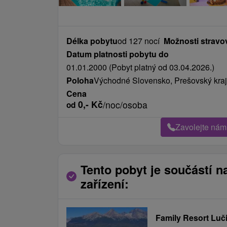
Délka pobytu
od 127 nocí
Možnosti stravo
Datum platnosti pobytu do
01.01.2000 (Pobyt platný od 03.04.2026.)
Poloha
Východné Slovensko, Prešovský kraj
Cena
0,-
Kč
/noc/osoba
od
Zavolejte nám
Tento pobyt je součástí n
zařízení:
Family Resort Luč