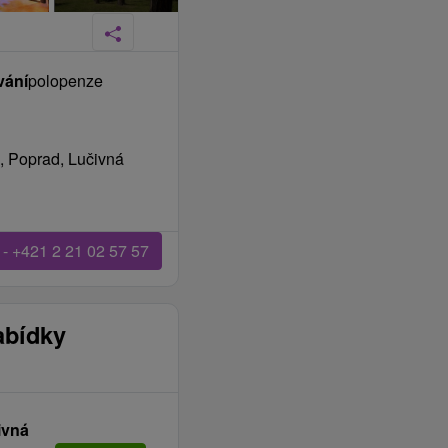
vání
polopenze
, Poprad, Lučivná
 - +421 2 21 02 57 57
abídky
ivná