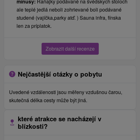
mínusy:
Raňajky podávané na švédskych stoloch
ale teplé jedlá neboli zohrievané boli podávané
studené (vajíčka,parky atď. ) Sauna infra, fínska
len za príplatok.
Zobrazit další recenze
Nejčastější otázky o pobytu
Uvedené vzdálenosti jsou měřeny vzdušnou čarou,
skutečná délka cesty může být jiná.
které atrakce se nacházejí v
blízkosti?