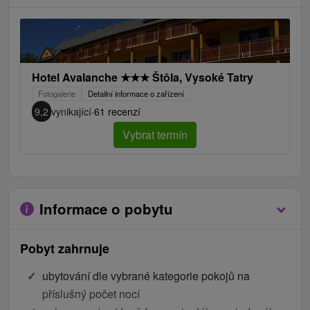
Hotel Avalanche
★
★
★
Štôla, Vysoké Tatry
Fotogalerie
Detailní informace o zařízení
9,2
vynikající
·
61 recenzí
Vybrat termín
Informace o pobytu
Pobyt zahrnuje
ubytování dle vybrané kategorie pokojů na
příslušný počet nocí