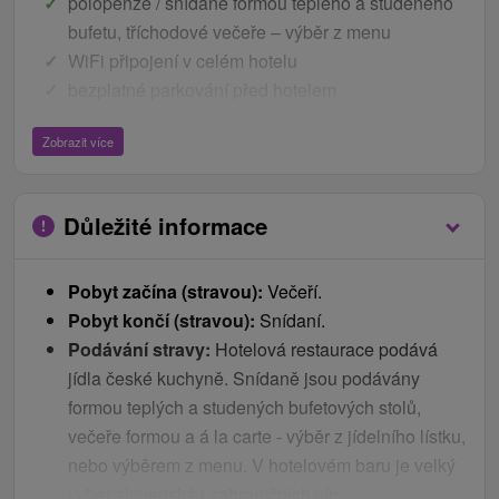
polopenze / snídaně formou teplého a studeného
bufetu, tříchodové večeře – výběr z menu
WiFi připojení v celém hotelu
bezplatné parkování před hotelem
pobyt nezahrnuje
Zobrazit více
vstup do fínske sauny
Důležité informace
Ceník - Bonusy
1x privátní vstup do hotelového wellness na
Pobyt začína (stravou):
Večeří.
předem objednaný čas 75 min. (finská sauna,
Pobyt končí (stravou):
Snídaní.
infra sauna, vířivka, hydromasážní box)
Podávání stravy:
Hotelová restaurace podává
neomezený vstup do venkovního bazénu
jídla české kuchyně. Snídaně jsou podávány
20
% sleva
na všechny
vstupy
do
Aquacity
Poprad
formou teplých a studených bufetových stolů,
děti
večeře formou a á la carte - výběr z jídelního lístku,
nebo výběrem z menu. V hotelovém baru je velký
Dítě do 3,99 let bez nároku na lůžko se snídaní
vyber slovenská i zahraničních vín.