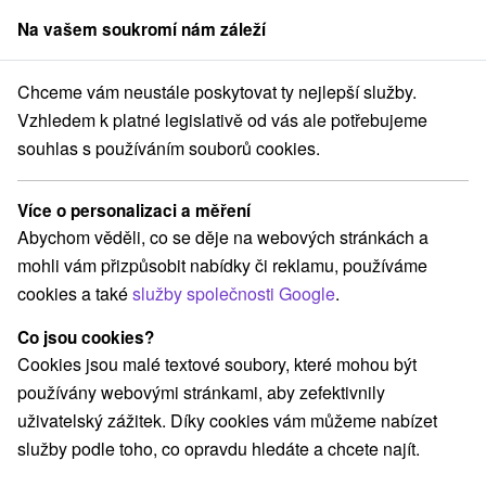
Na vašem soukromí nám záleží
člen skupiny
Sorger
Chceme vám neustále poskytovat ty nejlepší služby.
 Vysoké Tatry
Letní útěk do Tater: Relax pod Gerlachovským štítem
Vzhledem k platné legislativě od vás ale potřebujeme
souhlas s používáním souborů cookies.
Letní útěk do Tater: Relax pod
Gerlachovským štítem
Více o personalizaci a měření
Hotel Avalanche
★
★
★
Štôla, Vysoké Tatry
Štôla
Abychom věděli, co se děje na webových stránkách a
mohli vám přizpůsobit nabídky či reklamu, používáme
cookies a také
služby společnosti Google
.
Vybrat termín
Co jsou cookies?
Cookies jsou malé textové soubory, které mohou být
Navigovat do místa
používány webovými stránkami, aby zefektivnily
uživatelský zážitek. Díky cookies vám můžeme nabízet
9,2
vynikající
61 recenzí
·
služby podle toho, co opravdu hledáte a chcete najít.