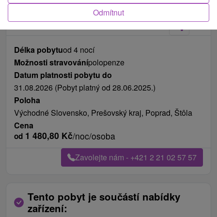
Fotografie od zákazníků
+29
Odmítnut
Délka pobytu
od 4 nocí
Možnosti stravování
polopenze
Datum platnosti pobytu do
31.08.2026 (Pobyt platný od 28.06.2025.)
Poloha
Východné Slovensko, Prešovský kraj, Poprad, Štôla
Cena
1 480,80
Kč
/noc/osoba
od
Zavolejte nám - +421 2 21 02 57 57
Tento pobyt je součástí nabídky
zařízení: