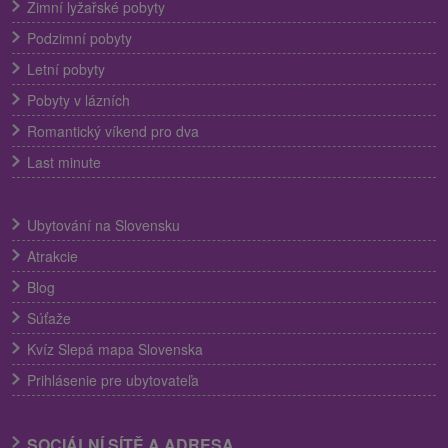
Zimní lyžařské pobyty
Podzimní pobyty
Letní pobyty
Pobyty v lázních
Romantický víkend pro dva
Last minute
Ubytování na Slovensku
Atrakcie
Blog
Súťaže
Kvíz Slepá mapa Slovenska
Prihlásenie pre ubytovateľa
SOCIÁLNÍ SÍTĚ A ADRESA