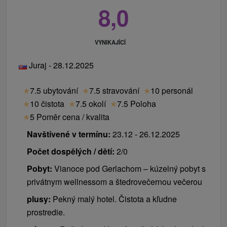
8,0
VYNIKAJÍCÍ
Juraj - 28.12.2025
★
7.5 ubytování
★
7.5 stravování
★
10 personál
★
10 čistota
★
7.5 okolí
★
7.5 Poloha
★
5 Poměr cena / kvalita
Navštívené v termínu:
23.12 - 26.12.2025
Počet dospělých / dětí:
2/0
Pobyt:
Vianoce pod Gerlachom – kúzelný pobyt s
privátnym wellnessom a štedrovečernou večerou
plusy:
Pekný malý hotel. Čistota a kľudne
prostredie.