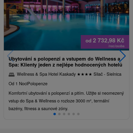
2 732,98
Kč
od
/noc/osoba
Ubytování s polopenzí a vstupem do Wellness a
Spa: Klienty jeden z nejlépe hodnocených hotelů
Wellness & Spa Hotel Kaskady
★
★
★
★
Sliač - Sielnica
Od 1 Noci
Polopenze
Komfortní ubytování s polopenzí a pitím. Užijte si neomezený
vstup do Spa & Wellness o rozloze 3000 m², termální
bazény, fitness a saunové zóny.