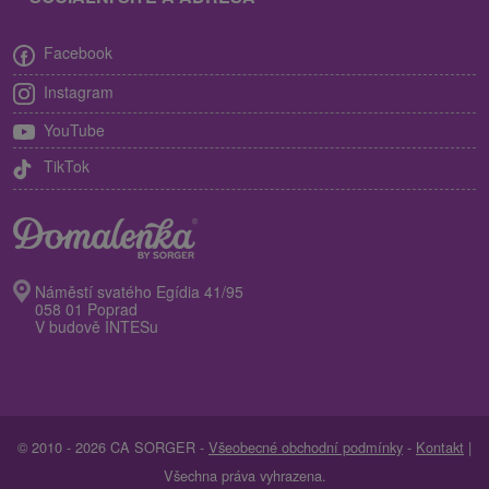
Facebook
Instagram
YouTube
TikTok
Náměstí svatého Egídia 41/95
058 01 Poprad
V budově INTESu
© 2010 - 2026 CA SORGER -
Všeobecné obchodní podmínky
-
Kontakt
|
Všechna práva vyhrazena.