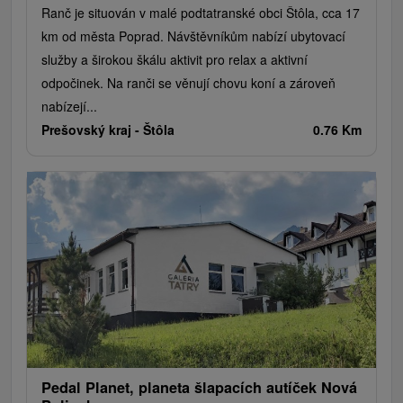
Ranč je situován v malé podtatranské obci Štôla, cca 17
km od města Poprad. Návštěvníkům nabízí ubytovací
služby a širokou škálu aktivit pro relax a aktivní
odpočinek. Na ranči se věnují chovu koní a zároveň
nabízejí...
Prešovský kraj -
Štôla
0.76 Km
Pedal Planet, planeta šlapacích autíček Nová