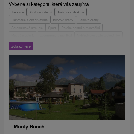
Vyberte si kategorii, která vás zaujímá
Jaskyne
Atrakce s dětmi
Turistické atrakcie
Planetária a observatória
Bobové dráhy
Lanové dráhy
Adrenalinové atrakcie
Šport
Detské centrá a mestečká
Múzeá a galérie
Laserarény a paintball
Vyhliadkové veže a chodníky
ZOO a zvieracie farmy
Escaperoom
Aquaparky, kúpaliská
Zobrazit více
Hrady, zámky, zrúcaniny
Skanzeny
Botanické záhrady
Mestské a zámocké parky
Vyhliadkové lety a plavby
Štíty
Jazerá, plesá, vodné nádrže
Technické pamiatky
Pamätníky
Vodopády
Drevené kostolíky
Pramene
Jazda na koni
Túry a turistické chodníky
Kaštiele
Horské chaty
Divadlá
Sakrálne miesta
Plte, rafting, splavy
Architektonické stavby
Lyžiarske strediská
Golfové ihriská
Motokárové dráhy
Amfiteátre a kiná v prírode
Vínne cesty
Cyklotrasy
Monty Ranch