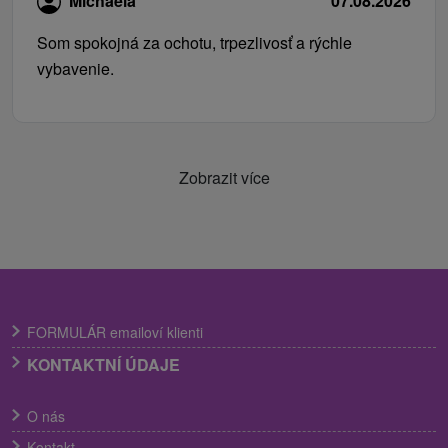
Michaela
07.08.2026
Som spokojná za ochotu, trpezlivosť a rýchle
vybavenie.
Zobrazit více
FORMULÁR emailoví klienti
KONTAKTNÍ ÚDAJE
O nás
Kontakt