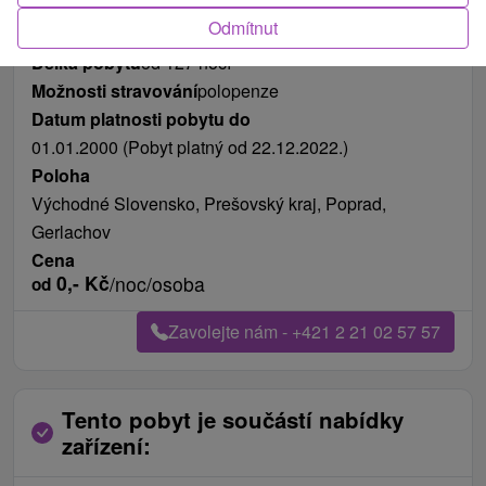
Odmítnut
Délka pobytu
od 127 nocí
Možnosti stravování
polopenze
Datum platnosti pobytu do
01.01.2000 (Pobyt platný od 22.12.2022.)
Poloha
Východné Slovensko, Prešovský kraj, Poprad,
Gerlachov
Cena
0,-
Kč
/noc/osoba
od
Zavolejte nám - +421 2 21 02 57 57
Tento pobyt je součástí nabídky
zařízení: