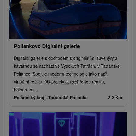
Túry a turistické chodníky
Kaštiele
Horské chaty
Divadlá
Sakrálne miesta
Plte, rafting, splavy
Architektonické stavby
Lyžiarske strediská
Golfové ihriská
Motokárové dráhy
Amfiteátre a kiná v prírode
Vínne cesty
Cyklotrasy
Poliankovo Digitální galerie
Digitální galerie s obchodem s originálními suvenýry a
kavárnou se nachází ve Vysokých Tatrách, v Tatranské
Poliance. Spojuje moderní technologie jako např.
virtuální realitu, 3D projekce, rozšířenou realitu,
hologram,...
Prešovský kraj -
Tatranská Polianka
3.2 Km