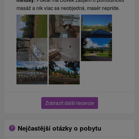
2,00 € příplatek za ztrátu nebo poškození karty od
masáž a nik viac sa neobjedná, masér nepríde.
pokoje
Zobrazit další recenze
Nejčastější otázky o pobytu