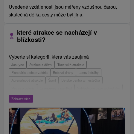
Uvedené vzdálenosti jsou měřeny vzdušnou čarou,
skutečná délka cesty může být jiná.
které atrakce se nacházejí v
blízkosti?
Vyberte si kategorii, která vás zaujímá
Jaskyne
Atrakce s dětmi
Turistické atrakcie
Planetária a observatória
Bobové dráhy
Lanové dráhy
Adrenalinové atrakcie
Šport
Detské centrá a mestečká
Múzeá a galérie
Laserarény a paintball
Vyhliadkové veže a chodníky
ZOO a zvieracie farmy
Escaperoom
Aquaparky, kúpaliská
Zobrazit více
Hrady, zámky, zrúcaniny
Skanzeny
Botanické záhrady
Mestské a zámocké parky
Vyhliadkové lety a plavby
Štíty
Jazerá, plesá, vodné nádrže
Technické pamiatky
Pamätníky
Vodopády
Drevené kostolíky
Pramene
Jazda na koni