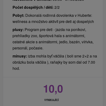
o Svět her a zábavy (večerní program)
Počet dospělých / dětí:
2/2
02.01.2023 • NOVOROČNÍ TVOŘÍLKOVĚ
Pobyt:
Dokonalá rodinná dovolenka v Huberte:
o ranní animace pro děti
wellness a množstvo aktivít pre deti aj dospelých
plusy:
Program pre deti - jazda na poníkovi,
Ceník - Bonusy
prehliadky zoo, športová hala s animátormi,
ostatné akcie s animátormi, jedlo, bazén, vírivka,
internetové připojení
personál, počasie.
parkování před hotelem
dětský koutek a dětské kino
mínusy:
izba mohla byť väčšia ( boli sme 2+2 a na
Zvěrofarma Hubert - kontaktní prohlídka
obrázku bola väčšia ), raňajky by som dal od 7.00
zvěrofarmy (edukační ,,okénko" pro děti - péče o
hod.
naše zvířátka) čtvrtek, sobota a neděle
1x 15 min. jízda na koníkovi, poníkovi
10,0
sleva na vstupy do Tricklandia, Poliankovo ​​nebo
Dobrá Hračka
sleva 50 % na Bylinkovou nebo Kleopatřinu
VYNIKAJÍCÍ
koupel pro 2 osoby