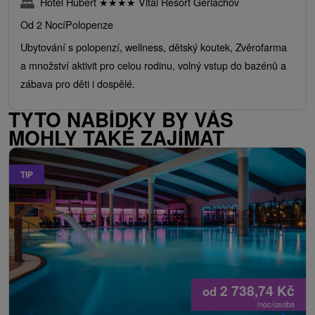
Hotel Hubert
★
★
★
★
Vital Resort Gerlachov
Od 2 Nocí
Polopenze
Ubytování s polopenzí, wellness, dětský koutek, Zvěrofarma
a množství aktivit pro celou rodinu, volný vstup do bazénů a
zábava pro děti i dospělé.
TYTO NABÍDKY BY VÁS
MOHLY TAKÉ ZAJÍMAT
TIP
2 738,74
Kč
od
/noc/osoba