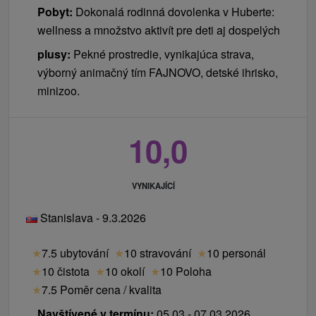
o Tvořilkově - Glitter tatoo (třpytivé tetování pro
Pobyt:
Dokonalá rodinná dovolenka v Huberte:
děti - ranní program)
wellness a množstvo aktivít pre deti aj dospelých
o Zábavné organizované soutěže
plusy:
Pekné prostredie, vynikajúca strava,
o Silvestr se zvířátky a maskotem (odpolední
výborný animačný tím FAJNOVO, detské ihrisko,
aktivity)
minizoo.
o MASKOT SHOW, HUBERT MÁ TALENT,
SILVESTROVSKÁ PINATA, KOUZELNÍK
TALOSTAN, SILVESTROVSKÁ DISKOTÉKA
10,0
• SILVESTROVSKÝ LET'S DANCE pro dospělé
o Noční maraton dobré zábavy a skvělého tance
o Hubert STAR DANCE zábavné soutěže pro
VYNIKAJÍCÍ
odvážné taneční páry
Stanislava - 9.3.2026
o Kouzelník Talostan - famózní show
o Silvestrovská tombola
★
7.5 ubytování
★
10 stravování
★
10 personál
01.01.2023 • RELAX DAY - ŠŤASTNÝ A
★
10 čistota
★
10 okolí
★
10 Poloha
SPOKOJNÝ 2022
★
7.5 Poměr cena / kvalita
o Pozdní novoroční snídaně
Navštívené v termínu:
05.03 - 07.03.2026
o Tvorilkovo (odpolední animace pro děti)