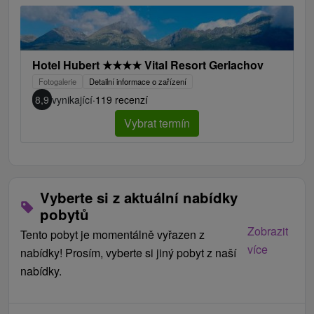
Hotel Hubert
★
★
★
★
Vital Resort Gerlachov
Fotogalerie
Detailní informace o zařízení
8,9
vynikající
·
119 recenzí
Vybrat termín
Vyberte si z aktuální nabídky
pobytů
Zobrazit
Tento pobyt je momentálně vyřazen z
více
nabídky! Prosím, vyberte si jiný pobyt z naší
nabídky.