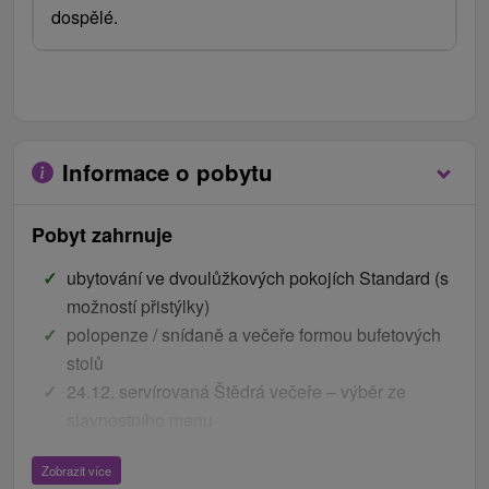
dospělé.
Informace o pobytu
Pobyt zahrnuje
ubytování ve dvoulůžkových pokojích Standard (s
možností přistýlky)
polopenze / snídaně a večeře formou bufetových
stolů
24.12. servírovaná Štědrá večeře – výběr ze
slavnostního menu
31.12. silvestrovská I. a II. večeře + program
Zobrazit více
volný vstup do wellness centra