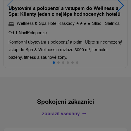
Ubytování s polopenzí a vstupem do Wellness a
Spa: Klienty jeden z nejlépe hodnocených hotelů
Wellness & Spa Hotel Kaskady
★
★
★
★
Sliač - Sielnica
Od 1 Noci
Polopenze
Komfortní ubytování s polopenzí a pitím. Užijte si neomezený
vstup do Spa & Wellness o rozloze 3000 m², termální
bazény, fitness a saunové zóny.
Spokojení zákazníci
zobrazit všechny