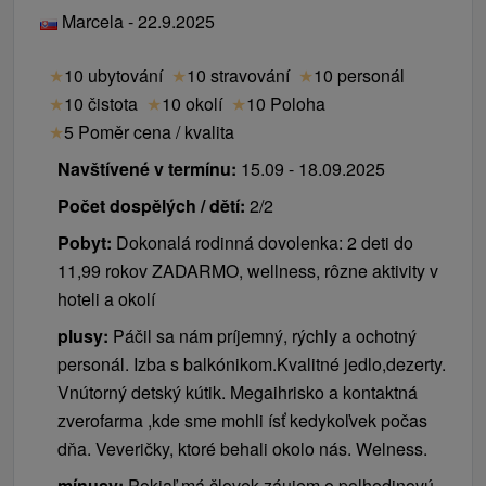
Marcela - 22.9.2025
děti
★
10 ubytování
★
10 stravování
★
10 personál
Dítě do 2,99 let bez nároku na ubytovací služby
★
10 čistota
★
10 okolí
★
10 Poloha
zdarma (při pobytu pouze 1 dospělé osoby s 1
★
5 Poměr cena / kvalita
infantem na pokoji účtujeme příplatek 15 € / noc).
1 dítě do 7,99 let na přistýlce, v postýlce nebo na
Navštívené v termínu:
15.09 - 18.09.2025
společném lůžku s rodiči + polopenze zdarma
Počet dospělých / dětí:
2/2
(sleva platí, pokud je dítě na pokoji se 2 plně
Pobyt:
Dokonalá rodinná dovolenka: 2 deti do
platícími dospělými osobami).
11,99 rokov ZADARMO, wellness, rôzne aktivity v
Ceník - Příplatky
hoteli a okolí
Platí se na místě při příjezdu na recepci.
plusy:
Páčil sa nám príjemný, rýchly a ochotný
personál. Izba s balkónikom.Kvalitné jedlo,dezerty.
místní poplatek 0,50 € / osoba / noc
Vnútorný detský kútik. Megaihrisko a kontaktná
příplatek za zvíře 15 € / osoba / noc
zverofarma ,kde sme mohli ísť kedykoľvek počas
30,00 € příplatek za časný CHECK IN a/nebo
dňa. Veveričky, ktoré behali okolo nás. Welness.
pozdní CHECK OUT
mínusy:
Pokiaľ má človek záujem o polhodinovú