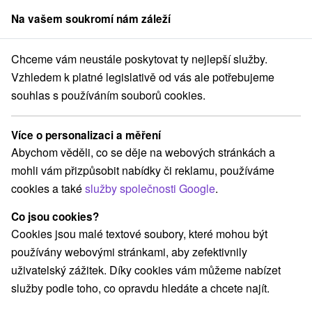
Na vašem soukromí nám záleží
člen skupiny
Sorger
Chceme vám neustále poskytovat ty nejlepší služby.
chov
Příjemná povánoční a silvestrovská atmosfére pod Gerlachem
Vzhledem k platné legislativě od vás ale potřebujeme
souhlas s používáním souborů cookies.
Příjemná povánoční a silvestrovská
atmosfére pod Gerlachem
Více o personalizaci a měření
Platnost pobytu vypršela! Vyberte si níže z aktuálních nabídek.
Abychom věděli, co se děje na webových stránkách a
Hotel Hubert
★
★
★
★
Vital Resort Gerlachov
Gerlachov
mohli vám přizpůsobit nabídky či reklamu, používáme
cookies a také
služby společnosti Google
.
Navigovat do místa
Co jsou cookies?
Cookies jsou malé textové soubory, které mohou být
8,9
vynikající
119 recenzí
·
používány webovými stránkami, aby zefektivnily
uživatelský zážitek. Díky cookies vám můžeme nabízet
služby podle toho, co opravdu hledáte a chcete najít.