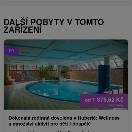
DALŠÍ POBYTY V TOMTO
ZAŘÍZENÍ
TIP
1 375,62
Kč
od
/noc/osoba
Dokonalá rodinná dovolená v Hubertě: Wellness
a množství aktivit pro děti i dospělé