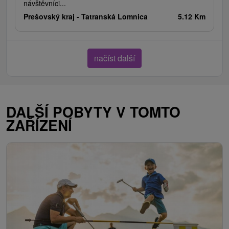
návštěvníci...
Prešovský kraj -
Tatranská Lomnica
5.12 Km
načíst další
DALŠÍ POBYTY V TOMTO
ZAŘÍZENÍ