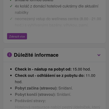
4x koláč z domácí hotelové cukrárny dle aktuální
nabídky
neomezený vstup do wellness centra (8.00 - 21.00
hod.) s vyhřívanými bazény, vířivkou, parní,
suchou a infrasaunami, tepidáriem a posilovnou
Zobrazit více
(sauny 16:00 - 21.00 hod.)
kávový servis na pokoji
soukromé hlídané parkoviště přímo u hotelu
Důležité informace
free Wi-Fi
Ceník - Bonusy
Check in - nástup na pobyt od:
15.00 hod.
Check out - odhlášení se z pobytu do:
11.00
Kávový servis na pokoji (káva, čaj) jednorázové
hod.
naplnění
Pobyt začína (stravou):
Snídaní.
Nabíjecí stanice pro elektromobily přímo u hotelu
Pobyt končí (stravou):
Snídaní.
Župany a pantofle na pokoji
Podávání stravy:
30 % Sleva na Green fee 18 jamek
Hotelová restaurace nabízí pestrý jídelníček, který
10 % Sleva na Green fee 9 jamek