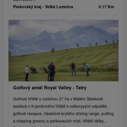
Prešovský kraj -
Veľká Lomnica
0.17 Km
Golfový areál Royal Valley - Tatry
Golfové hřiště s rozlohou 27 ha v Malém Slavkově
sestává z 9-jamkového hřiště s velkorysými odpališti,
golfové recepce, částečně krytého driving range, putting
a chipping greenu a parkovacích míst. Hřiště délky...