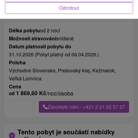
Odmítnut
Délka pobytu
od 2 nocí
Možnosti stravování
snídaně
Datum platnosti pobytu do
31.10.2026 (Pobyt platný od 06.04.2026.)
Poloha
Východné Slovensko, Prešovský kraj, Kežmarok,
Veľká Lomnica
Cena
1 869,60
Kč
/noc/osoba
od
Zavolejte nám - +421 2 21 02 57 57
Tento pobyt je součástí nabídky