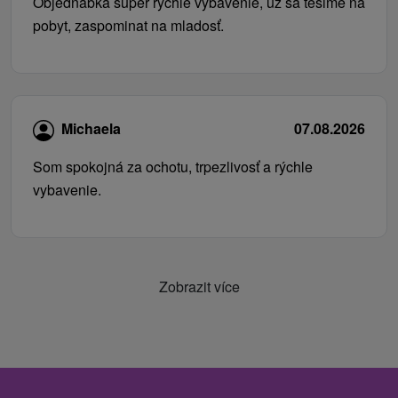
Objednabka super rychle vybavenie, uz sa tesime na
pobyt, zaspominat na mladosť.
Michaela
07.08.2026
Som spokojná za ochotu, trpezlivosť a rýchle
vybavenie.
Zobrazit více