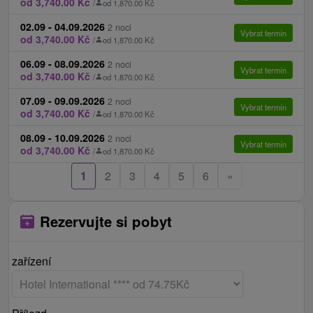
od 3,740.00 Kč
/
od 1,870.00 Kč
Late check out do 14 hod. 25 € / pokoj (v případě,
že není další nástup na pokoj)
02.09 - 04.09.2026
2 noci
Vybrat termín
od 3,740.00 Kč
/
od 1,870.00 Kč
06.09 - 08.09.2026
2 noci
Vybrat termín
od 3,740.00 Kč
/
od 1,870.00 Kč
07.09 - 09.09.2026
2 noci
Vybrat termín
od 3,740.00 Kč
/
od 1,870.00 Kč
08.09 - 10.09.2026
2 noci
Vybrat termín
od 3,740.00 Kč
/
od 1,870.00 Kč
1
2
3
4
5
6
»
Rezervujte si pobyt
zařízení