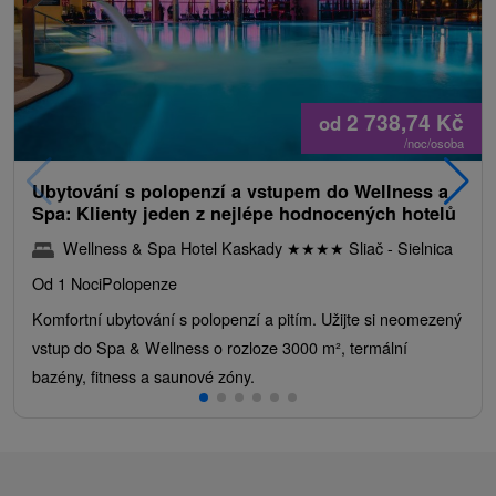
2 738,74
Kč
od
/noc/osoba
Ubytování s polopenzí a vstupem do Wellness a
Spa: Klienty jeden z nejlépe hodnocených hotelů
Wellness & Spa Hotel Kaskady
★
★
★
★
Sliač - Sielnica
Od 1 Noci
Polopenze
Komfortní ubytování s polopenzí a pitím. Užijte si neomezený
vstup do Spa & Wellness o rozloze 3000 m², termální
bazény, fitness a saunové zóny.