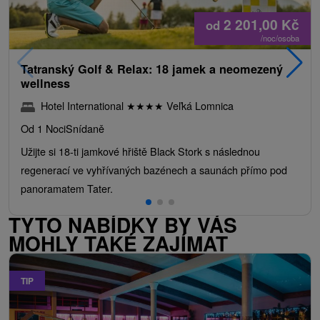
2 201,00
Kč
od
/noc/osoba
Tatranský Golf & Relax: 18 jamek a neomezený
wellness
Hotel International
★
★
★
★
Veľká Lomnica
Od 1 Noci
Snídaně
Užijte si 18-ti jamkové hřiště Black Stork s následnou
regenerací ve vyhřívaných bazénech a saunách přímo pod
panoramatem Tater.
TYTO NABÍDKY BY VÁS
MOHLY TAKÉ ZAJÍMAT
TIP