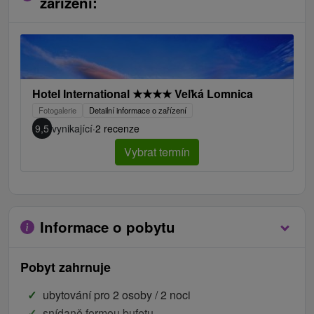
zařízení:
Hotel International
★
★
★
★
Veľká Lomnica
Fotogalerie
Detailní informace o zařízení
9,5
vynikající
·
2 recenze
Vybrat termín
Informace o pobytu
Pobyt zahrnuje
ubytování pro 2 osoby / 2 noci
snídaně formou bufetu