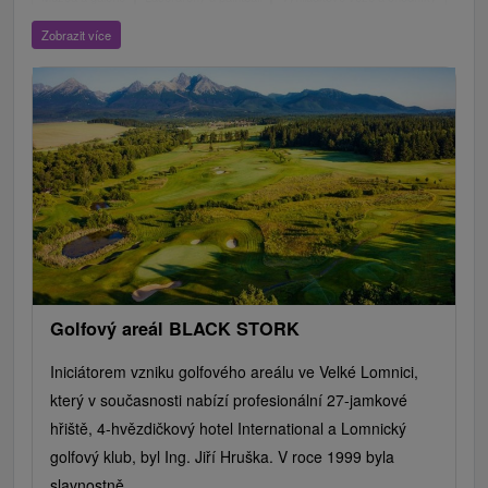
ZOO a zvieracie farmy
Escaperoom
Aquaparky, kúpaliská
Zobrazit více
Hrady, zámky, zrúcaniny
Skanzeny
Botanické záhrady
Mestské a zámocké parky
Vyhliadkové lety a plavby
Štíty
Jazerá, plesá, vodné nádrže
Technické pamiatky
Pamätníky
Vodopády
Drevené kostolíky
Pramene
Jazda na koni
Túry a turistické chodníky
Kaštiele
Horské chaty
Divadlá
Sakrálne miesta
Plte, rafting, splavy
Architektonické stavby
Lyžiarske strediská
Golfové ihriská
Motokárové dráhy
Amfiteátre a kiná v prírode
Vínne cesty
Cyklotrasy
Golfový areál BLACK STORK
Iniciátorem vzniku golfového areálu ve Velké Lomnici,
který v současnosti nabízí profesionální 27-jamkové
hřiště, 4-hvězdičkový hotel International a Lomnický
golfový klub, byl Ing. Jiří Hruška. V roce 1999 byla
slavnostně...