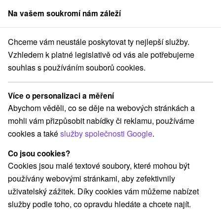
Na vašem soukromí nám záleží
člen skupiny
Sorger
Chceme vám neustále poskytovat ty nejlepší služby.
nica
Sladký wellness útěk do Tater: Relax a domácí koláče v Internatio
Vzhledem k platné legislativě od vás ale potřebujeme
souhlas s používáním souborů cookies.
Sladký wellness útěk do Tater:
Relax a domácí koláče v
Více o personalizaci a měření
Internationali
Abychom věděli, co se děje na webových stránkách a
Hotel International
★
★
★
★
Veľká Lomnica
Veľká Lomnica
mohli vám přizpůsobit nabídky či reklamu, používáme
cookies a také
služby společnosti Google
.
Vybrat termín
Co jsou cookies?
Cookies jsou malé textové soubory, které mohou být
používány webovými stránkami, aby zefektivnily
Navigovat do místa
uživatelský zážitek. Díky cookies vám můžeme nabízet
služby podle toho, co opravdu hledáte a chcete najít.
9,5
vynikající
2 recenze
·