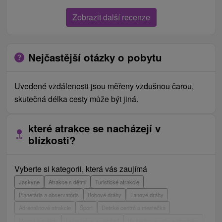
Zobrazit další recenze
Nejčastější otázky o pobytu
Uvedené vzdálenosti jsou měřeny vzdušnou čarou,
skutečná délka cesty může být jiná.
které atrakce se nacházejí v
blízkosti?
Vyberte si kategorii, která vás zaujímá
Jaskyne
Atrakce s dětmi
Turistické atrakcie
Planetária a observatória
Bobové dráhy
Lanové dráhy
Adrenalinové atrakcie
Šport
Detské centrá a mestečká
Múzeá a galérie
Laserarény a paintball
Vyhliadkové veže a chodníky