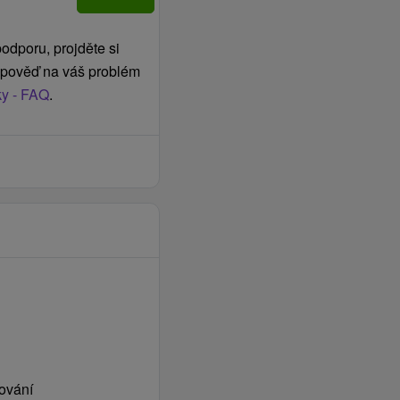
odporu, projděte si
odpověď na váš problém
ky - FAQ
.
vování