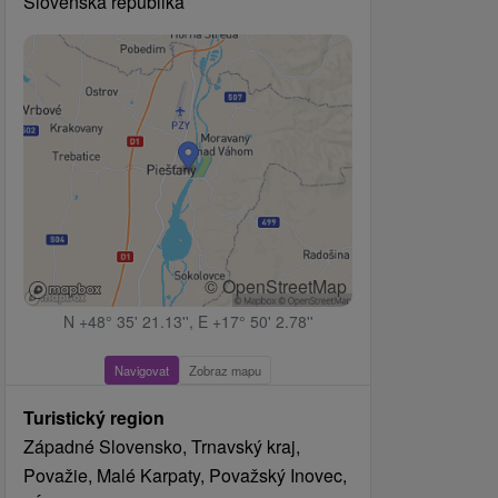
Slovenská republika
© OpenStreetMap
N +48° 35' 21.13'', E +17° 50' 2.78''
Navigovat
Zobraz mapu
Turistický region
Západné Slovensko, Trnavský kraj,
Považie, Malé Karpaty, Považský Inovec,