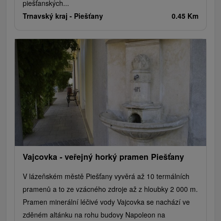
piešťanských...
Trnavský kraj -
Piešťany
0.45 Km
Vajcovka - veřejný horký pramen Piešťany
V lázeňském městě Piešťany vyvěrá až 10 termálních
pramenů a to ze vzácného zdroje až z hloubky 2 000 m.
Pramen minerální léčivé vody Vajcovka se nachází ve
zděném altánku na rohu budovy Napoleon na