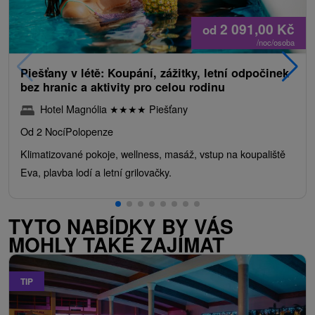
2 091,00
Kč
od
/noc/osoba
Piešťany v létě: Koupání, zážitky, letní odpočinek
bez hranic a aktivity pro celou rodinu
Hotel Magnólia
★
★
★
★
Piešťany
Od 2 Nocí
Polopenze
Klimatizované pokoje, wellness, masáž, vstup na koupaliště
Eva, plavba lodí a letní grilovačky.
TYTO NABÍDKY BY VÁS
MOHLY TAKÉ ZAJÍMAT
TIP