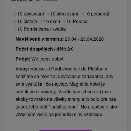
★
10 ubytování
★
10 stravování
★
10 personál
★
10 čistota
★
10 okolí
★
10 Poloha
★
10 Poměr cena / kvalita
Navštívené v termínu:
20.04 - 23.04.2026
Počet dospělých / dětí:
2/0
Pobyt:
Wellness pobyt
plusy:
Všetko :-) Radi chodíme do Piešťan a
snažíme sa meniť aj ubytovacie zariadenia, aby
sme vyskúšali čo najviac. Magnólia hotel je
perfektne situovaný. Všade kam chceš ísť,máš
akoby rovnako na všetky strany a to bolo pre nás
super, lebo radi "turistikujeme". No a počasie ako
vždy nám vyšlo na jednotku s hviezdičkou.