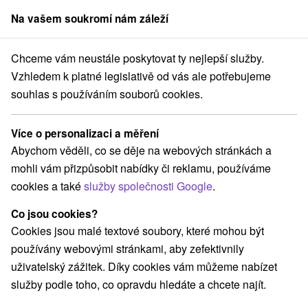
Na vašem soukromí nám záleží
člen skupiny
Sorger
Chceme vám neustále poskytovat ty nejlepší služby.
ťany
Relax & Harmonie: Relaxační pobyt a odpočinek pro každého
Vzhledem k platné legislativě od vás ale potřebujeme
souhlas s používáním souborů cookies.
Relax & Harmonie: Relaxační pobyt
a odpočinek pro každého
Více o personalizaci a měření
Hotel Magnólia
★
★
★
★
Piešťany
Piešťany
Abychom věděli, co se děje na webových stránkách a
mohli vám přizpůsobit nabídky či reklamu, používáme
cookies a také
služby společnosti Google
.
Vybrat termín
Co jsou cookies?
Cookies jsou malé textové soubory, které mohou být
Navigovat do místa
používány webovými stránkami, aby zefektivnily
uživatelský zážitek. Díky cookies vám můžeme nabízet
8,6
vynikající
165 recenzí
·
služby podle toho, co opravdu hledáte a chcete najít.