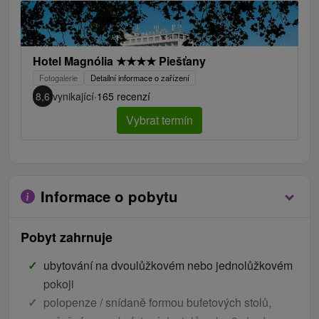
Hotel Magnólia
★
★
★
★
Piešťany
Fotogalerie
Detailní informace o zařízení
8,6
vynikající
·
165 recenzí
Vybrat termín
Informace o pobytu
Pobyt zahrnuje
ubytování na dvoulůžkovém nebo jednolůžkovém
pokoji
polopenze / snídaně formou bufetových stolů,