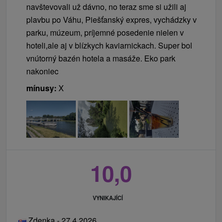
navštevovali už dávno, no teraz sme si užili aj
plavbu po Váhu, Piešťanský expres, vychádzky v
parku, múzeum, príjemné posedenie nielen v
hoteli,ale aj v blízkych kaviarnickach. Super bol
vnútorný bazén hotela a masáže. Eko park
nakoniec
mínusy:
X
10,0
VYNIKAJÍCÍ
Zdenka - 27.4.2026