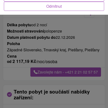
Fotografie od zákazníků
+7
Odmítnut
Délka pobytu
od 2 nocí
Možnosti stravování
polopenze
Datum platnosti pobytu do
22.12.2026
Poloha
Západné Slovensko, Trnavský kraj, Piešťany, Piešťany
Cena
2 117,19
Kč
/noc/osoba
od
Zavolejte nám - +421 2 21 02 57 57
Tento pobyt je součástí nabídky
zařízení: