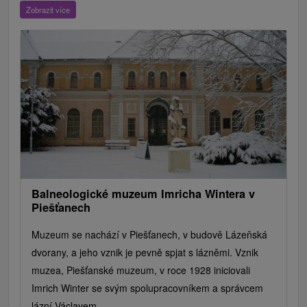
ZOO a zvieracie farmy
Escaperoom
Botanické záhrady
Zobrazit více
Mestské a zámocké parky
Vyhliadkové lety a plavby
Štíty
Jazerá, plesá, vodné nádrže
Technické pamiatky
Pamätníky
Vodopády
Drevené kostolíky
Hrady, zámky, zrúcaniny
Skanzeny
Aquaparky, kúpaliská
Pramene
Divadlá
Jazda na koni
Túry a turistické chodníky
Kaštiele
Horské chaty
Sakrálne miesta
Plte, rafting, splavy
Architektonické stavby
Lyžiarske strediská
Golfové ihriská
Motokárové dráhy
Amfiteátre a kiná v prírode
Vínne cesty
Cyklotrasy
Balneologické muzeum Imricha Wintera v
Piešťanech
Muzeum se nachází v Piešťanech, v budově Lázeňská
dvorany, a jeho vznik je pevně spjat s lázněmi. Vznik
muzea, Piešťanské muzeum, v roce 1928 iniciovali
Imrich Winter se svým spolupracovníkem a správcem
lázní Václavem...