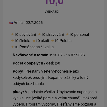
VYNIKAJÍCÍ
Anna - 22.7.2026
★
10 ubytování
★
10 stravování
★
10 personál
★
10 čistota
★
10 okolí
★
10 Poloha
★
10 Poměr cena / kvalita
Navštívené v termínu:
13.07 - 16.07.2026
Počet dospělých / dětí:
2/0
Pobyt:
Piešťany v lete výhodnejšie ako
kedykoľvek predtým: Kúpanie, zážitky a letný
oddych bez hraníc
plusy:
V podstate všetko. Ubytovanie super, jedlo
vynikajúce (veľké porcie a veľmi chutné), možnosť
výberu. Program výborný. Piešťany sme poznali a