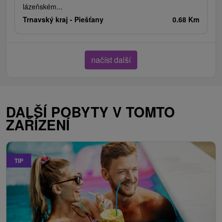
lázeňském...
Trnavský kraj -
Piešťany
0.68 Km
načíst další
DALŠÍ POBYTY V TOMTO
ZAŘÍZENÍ
TIP