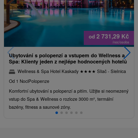
2 731,29
Kč
od
/noc/osoba
Ubytování s polopenzí a vstupem do Wellness a
Spa: Klienty jeden z nejlépe hodnocených hotelů
Wellness & Spa Hotel Kaskady
★
★
★
★
Sliač - Sielnica
Od 1 Noci
Polopenze
Komfortní ubytování s polopenzí a pitím. Užijte si neomezený
vstup do Spa & Wellness o rozloze 3000 m², termální
bazény, fitness a saunové zóny.