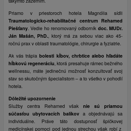
takýmto zázemím.
Priamo v priestoroch hotela Magnólia sídli
Traumatologicko-rehabilitačné centrum Rehamed
Piešťany
. Vedie ho renomovaný odborník
doc. MUDr.
Ján Mašán, PhD.
, ktorý má za sebou viac ako 45-
ročnú prax v oblasti traumatológie, chirurgie a fyziatrie.
Ak vás trápia
bolesti kĺbov, chrbtice alebo hľadáte
hĺbkovú regeneráciu
, ktorá presahuje rámec bežného
wellnessu, máte jedinečnú možnosť konzultovať svoj
stav so skutočným špecialistom – a to všetko v pohodlí
hotela.
Dôležité upozornenie
Služby centra Rehamed však
nie sú priamou
súčasťou ubytovacích balíkov
a objednávajú sa
individuálne. Práve táto dostupnosť špičkovej
medicínskej pomoci pod jednou strechou však robí z