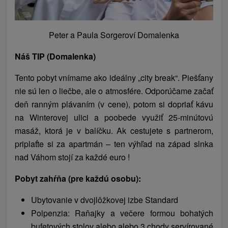
Peter a Paula Sorgeroví Domalenka
Náš TIP (Domalenka)
Tento pobyt vnímame ako ideálny „city break“. Piešťany
nie sú len o liečbe, ale o atmosfére. Odporúčame začať
deň ranným plávaním (v cene), potom si dopriať kávu
na Winterovej ulici a poobede využiť 25-minútovú
masáž, ktorá je v balíčku. Ak cestujete s partnerom,
priplaťte si za apartmán – ten výhľad na západ slnka
nad Váhom stojí za každé euro !
Pobyt zahŕňa (pre každú osobu):
Ubytovanie v dvojlôžkovej izbe Standard
Polpenzia: Raňajky a večere formou bohatých
bufetových stolov alebo
alebo 3 chody servírované