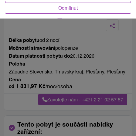
Odmítnut
Fotografie od zákazníků
+7
Délka pobytu
od 2 nocí
Možnosti stravování
polopenze
Datum platnosti pobytu do
20.12.2026
Poloha
Západné Slovensko, Trnavský kraj, Piešťany, Piešťany
Cena
1 831,97
Kč
/noc/osoba
od
Zavolejte nám - +421 2 21 02 57 57
Tento pobyt je součástí nabídky
zařízení: