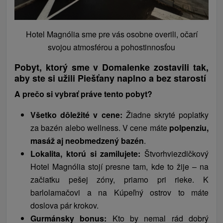
Hotel Magnólia sme pre vás osobne overili, očarí
svojou atmosférou a pohostinnosťou
Pobyt, ktorý sme v Domalenke zostavili tak,
aby ste si užili Piešťany naplno a bez starostí
A prečo si vybrať práve tento pobyt?
Všetko dôležité v cene:
Žiadne skryté poplatky
za bazén alebo wellness. V cene máte
polpenziu,
masáž aj neobmedzený bazén
.
Lokalita, ktorú si zamilujete:
Štvorhviezdičkový
Hotel Magnólia stojí presne tam, kde to žije – na
začiatku pešej zóny, priamo pri rieke. K
barlolamačovi a na Kúpeľný ostrov to máte
doslova pár krokov.
Gurmánsky bonus:
Kto by nemal rád dobrý