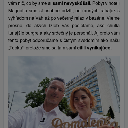
vám nič, čo by sme si
sami nevyskúšali
. Pobyt v hoteli
Magnólia sme si osobne odžili, od ranných raňajok s
výhľadom na Váh až po večerný relax v bazéne. Vieme
presne, do akých izieb vás posielame, ako chutia
tunajšie burgre a aký srdečný je personál. Aj preto vám
tento pobyt odporúčame s čistým svedomím ako našu
„Topku“, pretože sme sa tam sami
cítili vynikajúco
.