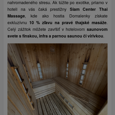
nahromadeného stresu. Ak túžite po exotike, priamo v
hoteli na vás čaká prestížny
Siam Center Thai
Massage
, kde ako hostia Domalenky získate
exkluzívnu
10 % zľavu na pravé thajské masáže
.
Celý zážitok môžete zavŕšiť v hotelovom
saunovom
svete s fínskou, infra a parnou saunou či vírivkou
.