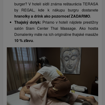
burger? V hoteli sídli známa reštaurácia TERASA
by REGAL, kde k nákupu burgru dostanete
hranolky a drink ako pozornosť ZADARMO
.
Thajský dotyk:
Priamo v hoteli nájdete prestížny
salón Siam Center Thai Massage. Ako hostia
Domalenky máte na ich originálne thajské masáže
10 % zľavu
.