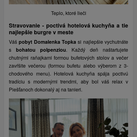
Teplo, ktoré lieči
Stravovanie - poctivá hotelová kuchyňa a tie
najlepšie burgre v meste
Váš
pobyt Domalenka Topka
si najlepšie vychutnáte
s
bohatou polpenziou
. Každý deň naštartujete
chutnými raňajkami formou bufetových stolov a večer
zavŕšite večerou (formou bufetu alebo výberom z 3-
chodového menu). Hotelová kuchyňa spája poctivú
tradíciu s modernými trendmi, aby bol váš relax v
Piešťanoch dokonalý aj na tanieri.