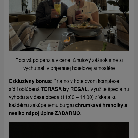
Poctivá polpenzia v cene: Chuťový zážitok sme si
vychutnali v príjemnej hotelovej atmosfére
Exkluzívny bonus
: Priamo v hotelovom komplexe
sídli obľúbená
TERASA by REGAL
. Využite špeciálnu
výhodu a v čase obeda (11:00 – 14:00) získate ku
každému zakúpenému burgru
chrumkavé hranolky a
nealko nápoj úplne ZADARMO
.