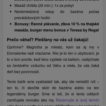
Masáž chrbta (25 min.): 1x za pobyt
Neobmedzený vstup do bazéna počas
prevádzkových hodín
Bonusy: Ranné plávanie, zľava 10 % na thajské
masáže, burger menu bonus v Terasa by Regal
Prečo váhať? Piešťany na vás už čakajú!
Úprimne? Magnólia je miesto, kam sa aj my v
Domalenke radi vraciame. Nie je to len o ubytovaní, je
to o tom pocite, keď ráno vyjdete na balkón, nadýchate
sa čerstvého vzduchu od Váhu a viete, že vás čaká
deň bez povinností.
Tento balík sme vyskladali tak, aby ste neriešili nič –
len to, či skočíte skôr do bazéna alebo na ten
legendárny burger. Sme si istí, že si tento oddych
zamilujete rovnako ako my.
Rezervujte si svoj termín