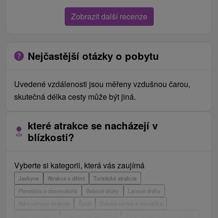
Zobrazit další recenze
Nejčastější otázky o pobytu
Uvedené vzdálenosti jsou měřeny vzdušnou čarou,
skutečná délka cesty může být jiná.
které atrakce se nacházejí v
blízkosti?
Vyberte si kategorii, která vás zaujímá
Jaskyne
Atrakce s dětmi
Turistické atrakcie
Planetária a observatória
Bobové dráhy
Lanové dráhy
Adrenalinové atrakcie
Šport
Detské centrá a mestečká
Múzeá a galérie
Laserarény a paintball
Vyhliadkové veže a chodníky