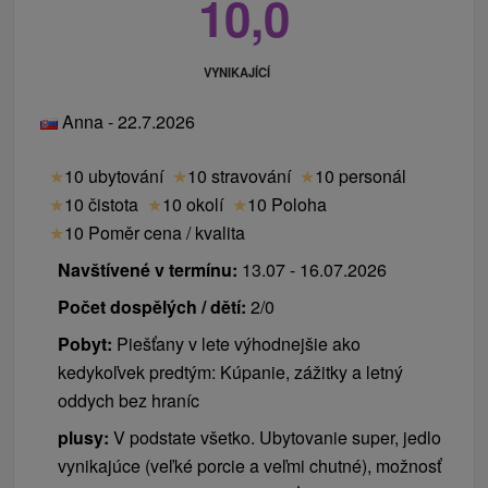
10,0
VYNIKAJÍCÍ
Anna - 22.7.2026
★
10 ubytování
★
10 stravování
★
10 personál
★
10 čistota
★
10 okolí
★
10 Poloha
★
10 Poměr cena / kvalita
Navštívené v termínu:
13.07 - 16.07.2026
Počet dospělých / dětí:
2/0
Pobyt:
Piešťany v lete výhodnejšie ako
kedykoľvek predtým: Kúpanie, zážitky a letný
oddych bez hraníc
plusy:
V podstate všetko. Ubytovanie super, jedlo
vynikajúce (veľké porcie a veľmi chutné), možnosť