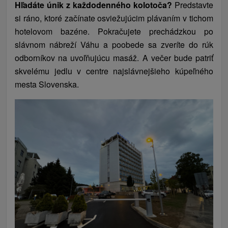
Hľadáte únik z každodenného kolotoča?
Predstavte
si ráno, ktoré začínate osviežujúcim plávaním v tichom
hotelovom bazéne. Pokračujete prechádzkou po
slávnom nábreží Váhu a poobede sa zveríte do rúk
odborníkov na uvoľňujúcu masáž. A večer bude patriť
skvelému jedlu v centre najslávnejšieho kúpeľného
mesta Slovenska.