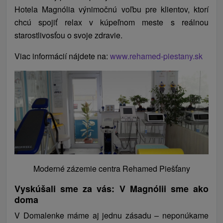
Hotela Magnólia výnimočnú voľbu pre klientov, ktorí
chcú spojiť relax v kúpeľnom meste s reálnou
starostlivosťou o svoje zdravie.
Viac informácií nájdete na:
www.rehamed-piestany.sk
Moderné zázemie centra Rehamed Piešťany
Vyskúšali sme za vás: V Magnólii sme ako
doma
V Domalenke máme aj jednu zásadu – neponúkame