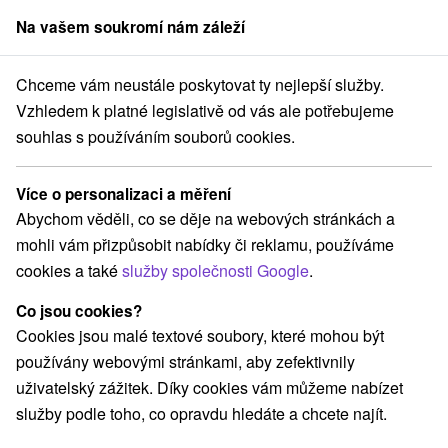
Na vašem soukromí nám záleží
člen skupiny
Sorger
Chceme vám neustále poskytovat ty nejlepší služby.
ťany
Domalenka Topka: Piešťanský relax se servisem, který se neodmí
Vzhledem k platné legislativě od vás ale potřebujeme
souhlas s používáním souborů cookies.
Domalenka Topka: Piešťanský relax
se servisem, který se neodmítá
Více o personalizaci a měření
(Limitovaná nabídka)
Abychom věděli, co se děje na webových stránkách a
Hotel Magnólia
★
★
★
★
Piešťany
Piešťany
mohli vám přizpůsobit nabídky či reklamu, používáme
cookies a také
služby společnosti Google
.
Vybrat termín
Co jsou cookies?
Cookies jsou malé textové soubory, které mohou být
používány webovými stránkami, aby zefektivnily
Navigovat do místa
uživatelský zážitek. Díky cookies vám můžeme nabízet
služby podle toho, co opravdu hledáte a chcete najít.
8,6
vynikající
165 recenzí
·