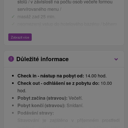
stolů / v závislosti na počtu osob večeře formou
servírovaného menu /
masáž zad 25 min.
neomezený vstup do hotelového bazénu / během
provozních hodin Wellness centra /
Zobrazit více
pobyt nezahrnuje
Důležité upozornění
Vyšetření a procedury v Traumatologicko-
Důležité informace
rehabilitačním centru Rehamed Piešťany, které se
nachází v hotelu a kde působí docent Jan Mašán,
Check in - nástup na pobyt od:
14.00 hod.
nejsou součástí balíčku a objednávají se individuálně
Check out - odhlášení se z pobytu do:
10.00
přímo v centru.
hod.
Pobyt začína (stravou):
Večeří.
Ceník - Bonusy
Pobyt končí (stravou):
Snídaní.
župan a bačkůrky v pokoji
Podávání stravy:
vstup do hotelového bazénu během provozních
Stravování je zajištěno v příjemném prostředí
hodin relax centra
hotelové restaurace s širokou nabídkou jídel