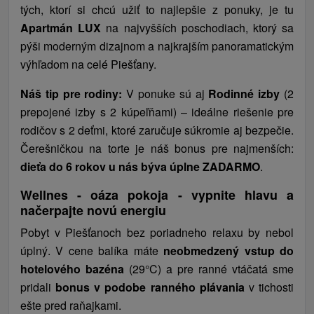
tých, ktorí si chcú užiť to najlepšie z ponuky, je tu
Apartmán LUX
na najvyšších poschodiach, ktorý sa
pýši moderným dizajnom a najkrajším panoramatickým
výhľadom na celé Piešťany.
Náš tip pre rodiny:
V ponuke sú aj
Rodinné izby
(2
prepojené izby s 2 kúpeľňami) – ideálne riešenie pre
rodičov s 2 deťmi, ktoré zaručuje súkromie aj bezpečie.
Čerešničkou na torte je náš bonus pre najmenších:
dieťa do 6 rokov u nás býva úplne ZADARMO
.
Wellnes - oáza pokoja - vypnite hlavu a
načerpajte novú energiu
Pobyt v Piešťanoch bez poriadneho relaxu by nebol
úplný. V cene balíka máte
neobmedzený vstup do
hotelového bazéna
(29°C) a pre ranné vtáčatá sme
pridali
bonus v podobe ranného plávania
v tichosti
ešte pred raňajkami.