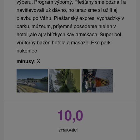
výberu. Program výborný. Piešťany sme poznali a
navštevovali už dávno, no teraz sme si užili aj
plavbu po Váhu, Piešťanský expres, vychádzky v
parku, múzeum, príjemné posedenie nielen v
hoteli,ale aj v blízkych kaviarnickach. Super bol
vnútorný bazén hotela a masáže. Eko park
nakoniec
mínusy:
X
10,0
VYNIKAJÍCÍ