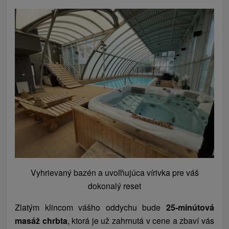
Vyhrievaný bazén a uvoľňujúca vírivka pre váš
dokonalý reset
Zlatým klincom vášho oddychu bude
25-minútová
masáž chrbta
, ktorá je už zahrnutá v cene a zbaví vás