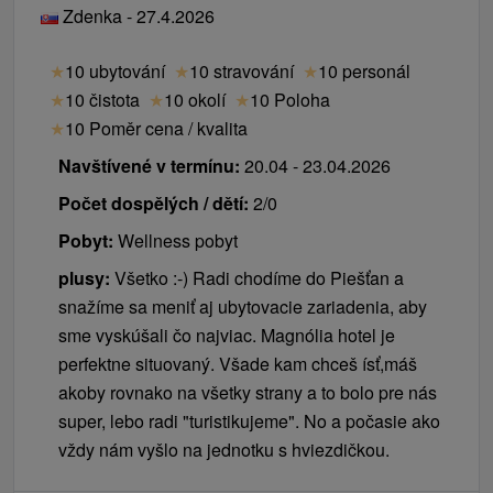
Zdenka - 27.4.2026
★
10 ubytování
★
10 stravování
★
10 personál
★
10 čistota
★
10 okolí
★
10 Poloha
★
10 Poměr cena / kvalita
Navštívené v termínu:
20.04 - 23.04.2026
Počet dospělých / dětí:
2/0
Pobyt:
Wellness pobyt
plusy:
Všetko :-) Radi chodíme do Piešťan a
snažíme sa meniť aj ubytovacie zariadenia, aby
sme vyskúšali čo najviac. Magnólia hotel je
perfektne situovaný. Všade kam chceš ísť,máš
akoby rovnako na všetky strany a to bolo pre nás
super, lebo radi "turistikujeme". No a počasie ako
vždy nám vyšlo na jednotku s hviezdičkou.