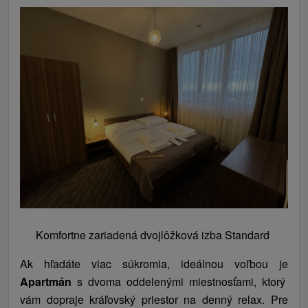
Komfortne zariadená dvojlôžková izba Standard
Ak hľadáte viac súkromia, ideálnou voľbou je
Apartmán
s dvoma oddelenými miestnosťami, ktorý
vám dopraje kráľovský priestor na denný relax. Pre