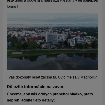
ešte dnes a poďte si s nami užiť Piešťany v tej najlepšej
forme !
Váš dokonalý reset začína tu. Uvidíme sa v Magnólii?
Dôležité informácie na záver
Chceme, aby váš oddych prebehol hladko, preto
neprehliadnite tieto detaily: