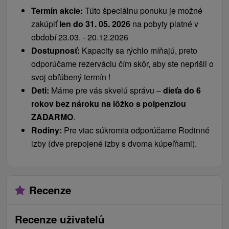
Termín akcie:
Túto špeciálnu ponuku je možné
zakúpiť
len do 31. 05. 2026
na pobyty platné v
období 23.03. - 20.12.2026
Dostupnosť:
Kapacity sa rýchlo míňajú, preto
odporúčame rezerváciu čím skôr, aby ste neprišli o
svoj obľúbený termín !
Deti:
Máme pre vás skvelú správu –
dieťa do 6
rokov bez nároku na lôžko s polpenziou
ZADARMO
.
Rodiny:
Pre viac súkromia odporúčame Rodinné
izby (dve prepojené izby s dvoma kúpeľňami).
Recenze
Recenze uživatelů