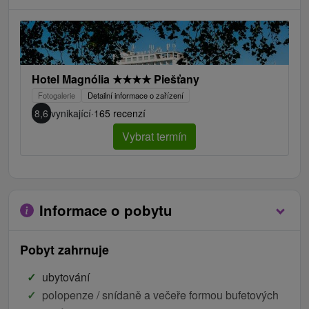
Hotel Magnólia
★
★
★
★
Piešťany
Fotogalerie
Detailní informace o zařízení
8,6
vynikající
·
165 recenzí
Vybrat termín
Informace o pobytu
Pobyt zahrnuje
ubytování
polopenze / snídaně a večeře formou bufetových