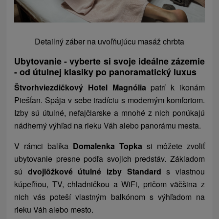
Detailný záber na uvoľňujúcu masáž chrbta
Ubytovanie - vyberte si svoje ideálne zázemie
- od útulnej klasiky po panoramatický luxus
Štvorhviezdičkový Hotel Magnólia
patrí k ikonám
Piešťan. Spája v sebe tradíciu s moderným komfortom.
Izby sú útulné, nefajčiarske a mnohé z nich ponúkajú
nádherný výhľad na rieku Váh alebo panorámu mesta.
V rámci balíka
Domalenka Topka
si môžete zvoliť
ubytovanie presne podľa svojich predstáv. Základom
sú
dvojlôžkové útulné izby Standard
s vlastnou
kúpeľňou, TV, chladničkou a WiFi, pričom väčšina z
nich vás poteší vlastným balkónom s výhľadom na
rieku Váh alebo mesto.