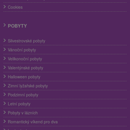
Cookies
POBYTY
Silvestrovské pobyty
Vánoční pobyty
Velikonoční pobyty
Valentýnské pobyty
Halloween pobyty
Zimní lyžařské pobyty
Podzimní pobyty
Letní pobyty
Pobyty v lázních
Romantický víkend pro dva