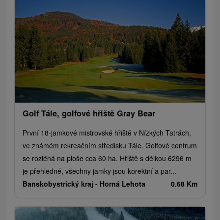
Mestské a zámocké parky
Vyhliadkové lety a plavby
Štíty
Jazerá, plesá, vodné nádrže
Technické pamiatky
Pamätníky
Vodopády
Drevené kostolíky
Pramene
Divadlá
Jazda na koni
Túry a turistické chodníky
Kaštiele
Horské chaty
Sakrálne miesta
Plte, rafting, splavy
Architektonické stavby
Lyžiarske strediská
Golfové ihriská
Motokárové dráhy
Amfiteátre a kiná v prírode
Vínne cesty
Cyklotrasy
Golf Tále, golfové hřiště Gray Bear
První 18-jamkové mistrovské hřiště v Nízkých Tatrách,
ve známém rekreačním středisku Tále. Golfové centrum
se rozléhá na ploše cca 60 ha. Hřiště s délkou 6296 m
je přehledné, všechny jamky jsou korektní a par...
Banskobystrický kraj -
Horná Lehota
0.68 Km