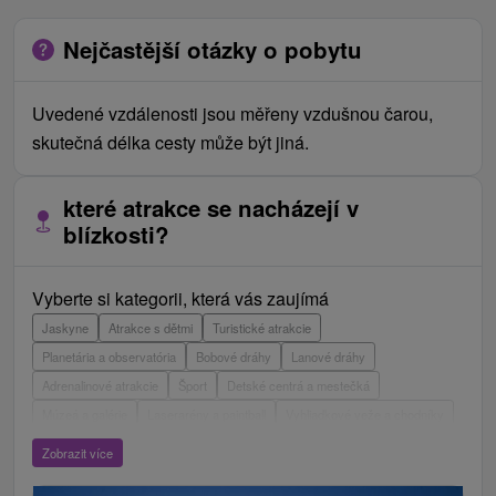
Nejčastější otázky o pobytu
Uvedené vzdálenosti jsou měřeny vzdušnou čarou,
skutečná délka cesty může být jiná.
které atrakce se nacházejí v
blízkosti?
Vyberte si kategorii, která vás zaujímá
Jaskyne
Atrakce s dětmi
Turistické atrakcie
Planetária a observatória
Bobové dráhy
Lanové dráhy
Adrenalinové atrakcie
Šport
Detské centrá a mestečká
Múzeá a galérie
Laserarény a paintball
Vyhliadkové veže a chodníky
ZOO a zvieracie farmy
Escaperoom
Aquaparky, kúpaliská
Zobrazit více
Hrady, zámky, zrúcaniny
Skanzeny
Botanické záhrady