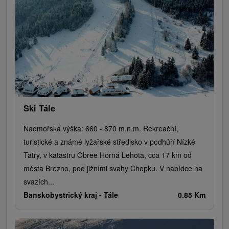
Ski Tále
Nadmořská výška: 660 - 870 m.n.m. Rekreační,
turistické a známé lyžařské středisko v podhůří Nízké
Tatry, v katastru Obree Horná Lehota, cca 17 km od
města Brezno, pod jižními svahy Chopku. V nabídce na
svazích...
Banskobystrický kraj -
Tále
0.85 Km