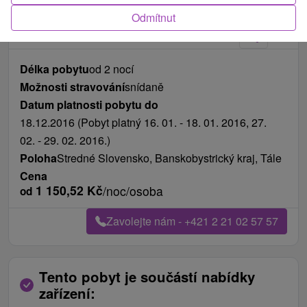
Odmítnut
Délka pobytu
od 2 nocí
Možnosti stravování
snídaně
Datum platnosti pobytu do
18.12.2016 (Pobyt platný 16. 01. - 18. 01. 2016, 27.
02. - 29. 02. 2016.)
Poloha
Stredné Slovensko, Banskobystrický kraj, Tále
Cena
1 150,52
Kč
/noc/osoba
od
Zavolejte nám - +421 2 21 02 57 57
Tento pobyt je součástí nabídky
zařízení: