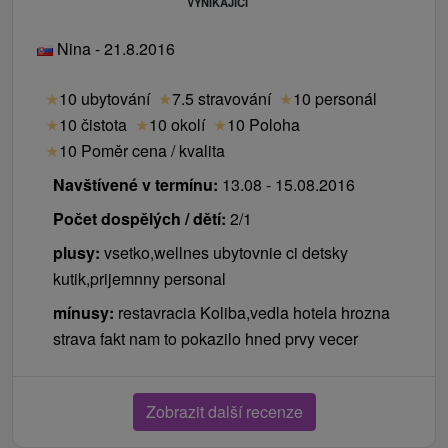
VYNIKAJÍCÍ
Nina - 21.8.2016
★
10 ubytování
★
7.5 stravování
★
10 personál
★
10 čistota
★
10 okolí
★
10 Poloha
★
10 Poměr cena / kvalita
Navštívené v termínu:
13.08 - 15.08.2016
Počet dospělých / dětí:
2/1
plusy:
vsetko,wellnes ubytovnie ci detsky
kutik,prijemnny personal
mínusy:
restavracia Koliba,vedla hotela hrozna
strava fakt nam to pokazilo hned prvy vecer
Zobrazit další recenze