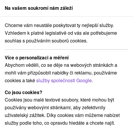
Na vašem soukromí nám záleží
člen skupiny
Sorger
Chceme vám neustále poskytovat ty nejlepší služby.
obystrický kraj
Tále
Hotel Partizán **** Tále
Sobotní relax pobyt
Vzhledem k platné legislativě od vás ale potřebujeme
souhlas s používáním souborů cookies.
Sobotní relax pobyt
Platnost pobytu vypršela! Vyberte si níže z aktuálních nabídek.
Více o personalizaci a měření
Hotel Partizán
★
★
★
★
Tále
Tále
Abychom věděli, co se děje na webových stránkách a
mohli vám přizpůsobit nabídky či reklamu, používáme
Vybrat termín
cookies a také
služby společnosti Google
.
Co jsou cookies?
Cookies jsou malé textové soubory, které mohou být
Navigovat do místa
používány webovými stránkami, aby zefektivnily
uživatelský zážitek. Díky cookies vám můžeme nabízet
Zařízení je momentálně vyřazeno z naší nabídky!
služby podle toho, co opravdu hledáte a chcete najít.
9,6
vynikající
9 recenzí
·