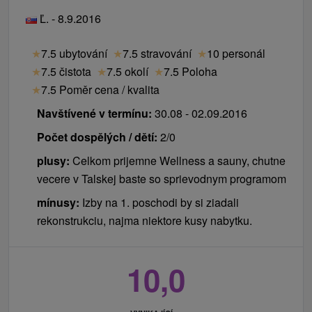
Ľ. - 8.9.2016
★
7.5 ubytování
★
7.5 stravování
★
10 personál
★
7.5 čistota
★
7.5 okolí
★
7.5 Poloha
★
7.5 Poměr cena / kvalita
Navštívené v termínu:
30.08 - 02.09.2016
Počet dospělých / dětí:
2/0
plusy:
Celkom prijemne Wellness a sauny, chutne
vecere v Talskej baste so sprievodnym programom
mínusy:
Izby na 1. poschodi by si ziadali
rekonstrukciu, najma niektore kusy nabytku.
10,0