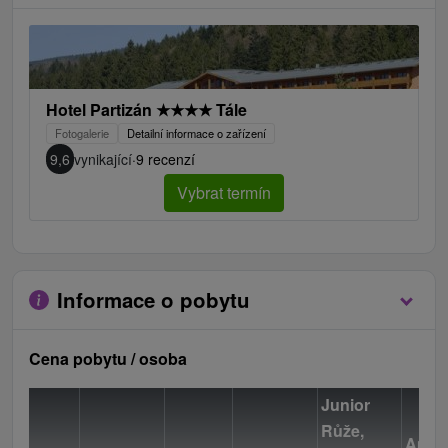
Hotel Partizán
★
★
★
★
Tále
Fotogalerie
Detailní informace o zařízení
9,6
vynikající
·
9 recenzí
Vybrat termín
Informace o pobytu
Cena pobytu / osoba
Junior
Růže,
Apar