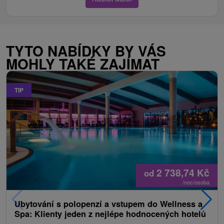
TYTO NABÍDKY BY VÁS
MOHLY TAKÉ ZAJÍMAT
TIP
2 738,74
Kč
od
/noc/osoba
Ubytování s polopenzí a vstupem do Wellness a
Spa: Klienty jeden z nejlépe hodnocených hotelů