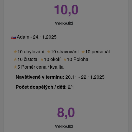
SB Sport PŮJČOVNA, PRODEJ, SERVIS LYŽÍ A lyž.
10,0
POTŘEB, SKI BUSY v rámci všech lyžařských
středisek zdarma
- ranní plavání denně v čase 07.00 - 10.00 hod.
VYNIKAJÍCÍ
- měkoučký župan a wellness pantofle během celého
Adam - 24.11.2025
pobytu
- překážkové hřiště Mraveniště Ferdy Mravence
★
10 ubytování
★
10 stravování
★
10 personál
- dětský koutek v lobby hale, v restauraci hotelu
★
10 čistota
★
10 okolí
★
10 Poloha
- parkovné
★
5 Poměr cena / kvalita
- internet v celém hotelu a internetový koutek se dvěma
Navštívené v termínu:
20.11 - 22.11.2025
PC
Počet dospělých / dětí:
2/1
Pobyt nelze kombinovat s dalšími slevami!
8,0
VYNIKAJÍCÍ