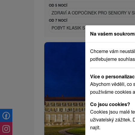
OD 5 NOCÍ
ZDRAVÍ A ODPOČINEK PRO SENIORY V 
OD 7 NOCÍ
POBYT KLASIK S LÉČEBNÝMI PROCEDUR
Na vašem soukromí
Chceme vám neustále 
potřebujeme souhlas
Více o personalizac
Abychom věděli, co s
používáme cookies a
Co jsou cookies?
Cookies jsou malé te
uživatelský zážitek.
najít.