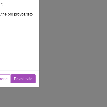
t.
tné pro provoz této
brané
Povolit vše