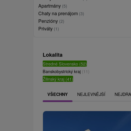
Apartmány
(5)
Chaty na prenájom
(3)
Penzióny
(2)
Priváty
(1)
Lokalita
Stredné Slovensko
(52)
Banskobystrický kraj
(11)
Žilinský kraj
(41)
NEJLEVNĚJŠÍ
NEJDRA
VŠECHNY