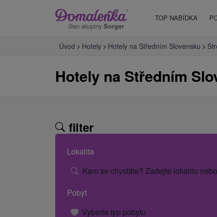
TOP NABÍDKA
P
člen skupiny
Sorger
Úvod
Hotely
Hotely na Středním Slovensku
St
Hotely na Středním Slo
filter
Lokalita
Kam se chystáte? Zadejte lokalitu nebo
Pobyt
Vyberte typ pobytu