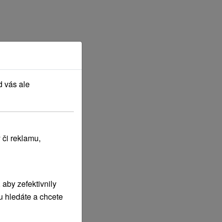
d vás ale
 či reklamu,
aby zefektivnily
u hledáte a chcete