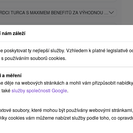
SRDCI TURCA S MAXIMEM BENEFITŮ ZA VÝHODNOU CENU
AMI A VSTUPEM SPA & AQUAPARKU: KOMPLEXNÍ LÁZEŇSKÁ PÉČE
 nám záleží
Léčebný hotel Royal Palace
★
★
★
★
★
poskytovat ty nejlepší služby. Vzhledem k platné legislativě o
 s používáním souborů cookies.
Turčianske Teplice
i a měření
9,7
(23 recenzí)
e děje na webových stránkách a mohli vám přizpůsobit nabídky
Léčebný hotel Royal Palace ***** je
 také
služby společnosti Google
.
nejluxusnějším ubytováním v lázních Turčianske
Teplice a nachází se přímo v jejich historickém...
xtové soubory, které mohou být používány webovými stránkami, 
 Díky cookies vám můžeme nabízet služby podle toho, co opravd
ZOBRAZIT