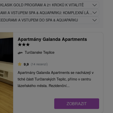
KLASIK GOLD PROGRAM A 21 KROKŮ K VITALITĚ
AMI A VSTUPEM SPA & AQUAPARKU: KOMPLEXNÍ LÁZEŇSKÁ PÉČE
OCEDURAMI A VSTUPEM DO SPA & AQUAPARKU
Apartmány Galanda Apartments
★
★
★
Turčianske Teplice
9,9
(14 recenzí)
Apartmány Galanda Apartments se nacházejí v
tiché části Turčianských Teplic, přímo v centru
lázeňského města. Rezidenční...
ZOBRAZIT