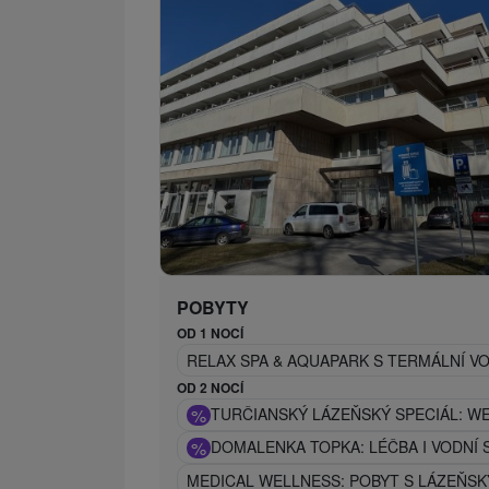
POBYTY
OD 1 NOCÍ
RELAX SPA & AQUAPARK S TERMÁLNÍ V
OD 2 NOCÍ
%
TURČIANSKÝ LÁZEŇSKÝ SPECIÁL: W
%
DOMALENKA TOPKA: LÉČBA I VODNÍ 
MEDICAL WELLNESS: POBYT S LÁZEŇSK