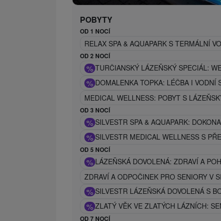
POBYTY
OD 1 NOCÍ
RELAX SPA & AQUAPARK S TERMÁLNÍ V
OD 2 NOCÍ
%
TURČIANSKÝ LÁZEŇSKÝ SPECIÁL: W
%
DOMALENKA TOPKA: LÉČBA I VODNÍ 
MEDICAL WELLNESS: POBYT S LÁZEŇSK
OD 3 NOCÍ
%
SILVESTR SPA & AQUAPARK: DOKONA
%
SILVESTR MEDICAL WELLNESS S PŘ
OD 5 NOCÍ
%
LÁZEŇSKÁ DOVOLENÁ: ZDRAVÍ A POH
ZDRAVÍ A ODPOČINEK PRO SENIORY V 
%
SILVESTR LÁZEŇSKÁ DOVOLENÁ S
%
ZLATÝ VĚK VE ZLATÝCH LÁZNÍCH: S
OD 7 NOCÍ