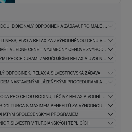
ODOU: DOKONALÝ ODPOČINEK A ZÁBAVA PRO MALÉ I VELKÉ
ELLNESS, PIVO A RELAX ZA ZVÝHODNĚNOU CENU VE VYBRANÝCH
SVĚT V JEDNÉ CENĚ – VÝJIMEČNÝ CENOVĚ ZVÝHODNĚNÝ LÁZEŇS
ÝMI PROCEDURAMI ZARUČUJÍCÍMI RELAX A UVOLNĚNÍ CELÉHO T
LÝ ODPOČINEK, RELAX A SILVESTROVSKÁ ZÁBAVA
EDEM NASTAVENÝMI LÁZEŇSKÝMI PROCEDURAMI A SILVESTROVS
ODA PRO CELOU RODINU, LÉČIVÝ RELAX A VODNÍ ZÁBAVA V LÁZ
SRDCI TURCA S MAXIMEM BENEFITŮ ZA VÝHODNOU CENU
 BOHATÝM SPOLEČENSKÝM PROGRAMEM
ENIOR SILVESTR V TURČIANSKÝCH TEPLICÍCH