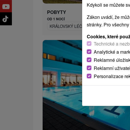
Kdykoli se můžete sv
POBYTY
Zákon uvádí, že může
OD 1 NOCÍ
stránky. Pro všechny
KRÁLOVSKÝ LÉČEBNÝ A WELLNESS REL
Cookies, které pou
Technické a nezb
Analytické a mar
Reklamné úložis
Reklamní uživate
Personalizace re