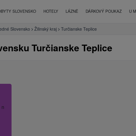
OBYTY SLOVENSKO
HOTELY
LÁZNĚ
DÁRKOVÝ POUKAZ
U 
redné Slovensko
Žilinský kraj
Turčianske Teplice
vensku Turčianske Teplice
 název hotelu.