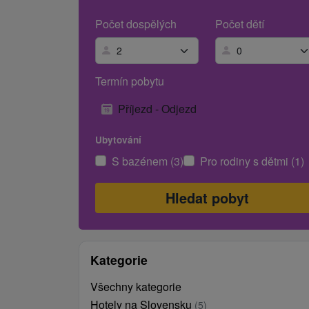
Počet dospělých
Počet dětí
Termín pobytu
Příjezd - Odjezd
Ubytování
S bazénem (3)
Pro rodiny s dětmi (1)
Kategorie
Všechny kategorie
Hotely na Slovensku
(5)