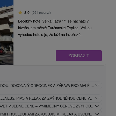
8,9
(261 recenzí)
Léčebný hotel Veľká Fatra *** se nachází v
lázeňském městě Turčianské Teplice. Velkou
výhodou hotelu je, že leží na lázeňské...
ZOBRAZIT
ODOU: DOKONALÝ ODPOČINEK A ZÁBAVA PRO MALÉ I VELKÉ
ELLNESS, PIVO A RELAX ZA ZVÝHODNĚNOU CENU VE VYBRANÝCH
SVĚT V JEDNÉ CENĚ – VÝJIMEČNÝ CENOVĚ ZVÝHODNĚNÝ LÁZEŇS
ÝMI PROCEDURAMI ZARUČUJÍCÍMI RELAX A UVOLNĚNÍ CELÉHO T