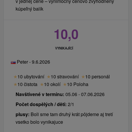
v jednej cene – výnimočný cenovo zvýhodnený
kúpeľný balík
10,0
VYNIKAJÍCÍ
Peter - 9.6.2026
★
10 ubytování
★
10 stravování
★
10 personál
★
10 čistota
★
10 okolí
★
10 Poloha
Navštívené v termínu:
05.06 - 07.06.2026
Počet dospělých / dětí:
2/1
plusy:
Boli sme tam druhý krát pôjdeme aj tretí
vsetko bolo vynikajuce