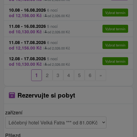
Pobyt končí (stravou):
Snídaní.
10.08 - 16.08.2026
6 nocí
Parkování:
Parkování a parkovací místo v garáži
Vybrat termín
od 12,156.00 Kč
/
od 2,026.00 Kč
dle platného ceníku lázní.
11.08 - 16.08.2026
5 nocí
Internet:
WiFi připojení na internet zdarma.
Vybrat termín
od 10,130.00 Kč
/
od 2,026.00 Kč
Zvířata:
Domácí zvířata nejsou povolena.
11.08 - 17.08.2026
6 nocí
Výjimkou je jen Rezidence Opera, kde je možné
Vybrat termín
od 12,156.00 Kč
/
od 2,026.00 Kč
ubytovat se psem, ne jiným zvířetem, ale jen v
12.08 - 17.08.2026
některých apartmánech, které jsou na vyžádání.
5 nocí
Vybrat termín
od 10,130.00 Kč
/
od 2,026.00 Kč
1
2
3
4
5
6
»
Rezervujte si pobyt
zařízení
Příjezd