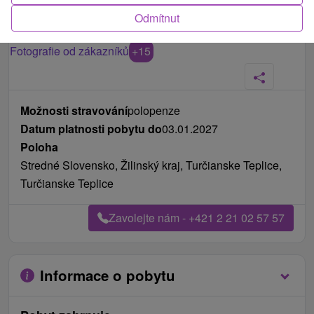
Odmítnut
Fotografie od zákazníků
+15
Možnosti stravování
polopenze
Datum platnosti pobytu do
03.01.2027
Poloha
Stredné Slovensko, Žilinský kraj, Turčianske Teplice,
Turčianske Teplice
Zavolejte nám - +421 2 21 02 57 57
Informace o pobytu