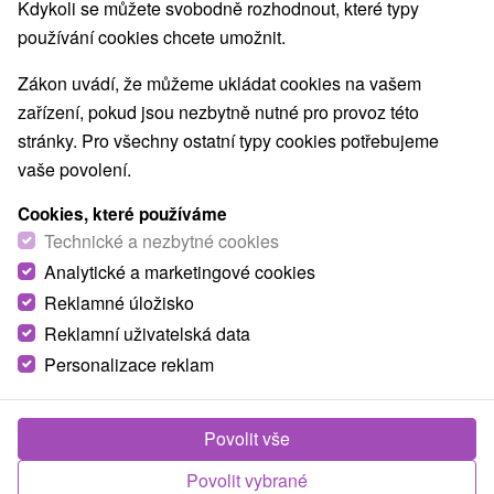
9,0
vynikající
1090 recenzí
Kdykoli se můžete svobodně rozhodnout, které typy
·
používání cookies chcete umožnit.
Zákon uvádí, že můžeme ukládat cookies na vašem
zařízení, pokud jsou nezbytně nutné pro provoz této
stránky. Pro všechny ostatní typy cookies potřebujeme
vaše povolení.
Cookies, které používáme
Technické a nezbytné cookies
Analytické a marketingové cookies
Reklamné úložisko
Reklamní uživatelská data
Personalizace reklam
Povolit vše
Povolit vybrané