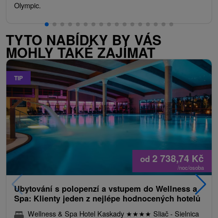
Olympic.
TYTO NABÍDKY BY VÁS
MOHLY TAKÉ ZAJÍMAT
TIP
2 738,74
Kč
od
/noc/osoba
Ubytování s polopenzí a vstupem do Wellness a
Spa: Klienty jeden z nejlépe hodnocených hotelů
Wellness & Spa Hotel Kaskady
★
★
★
★
Sliač - Sielnica