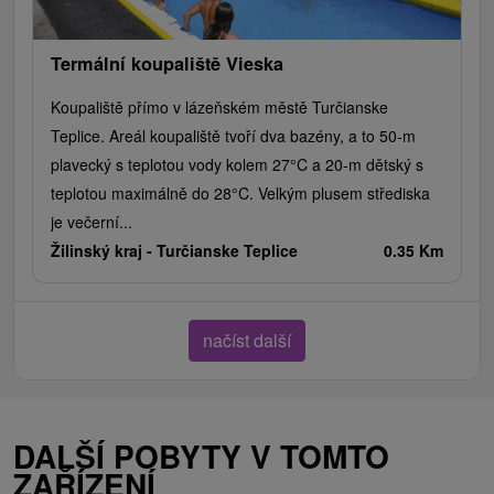
Termální koupaliště Vieska
Koupaliště přímo v lázeňském městě Turčianske
Teplice. Areál koupaliště tvoří dva bazény, a to 50-m
plavecký s teplotou vody kolem 27°C a 20-m dětský s
teplotou maximálně do 28°C. Velkým plusem střediska
je večerní...
Žilinský kraj -
Turčianske Teplice
0.35 Km
načíst další
DALŠÍ POBYTY V TOMTO
ZAŘÍZENÍ