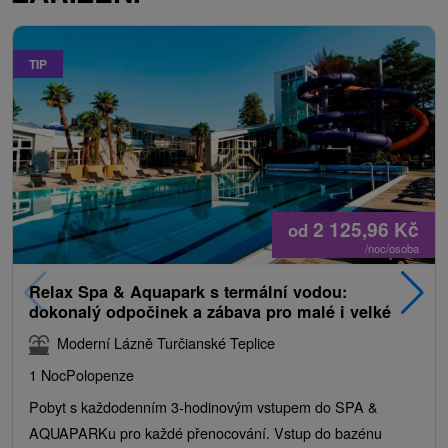
TIP
2 125,96
Kč
od
/noc/osoba
Relax Spa & Aquapark s termální vodou:
dokonalý odpočinek a zábava pro malé i velké
Moderní Lázně Turčianské Teplice
1 Noc
Polopenze
Pobyt s každodenním 3-hodinovým vstupem do SPA &
AQUAPARKu pro každé přenocování. Vstup do bazénu