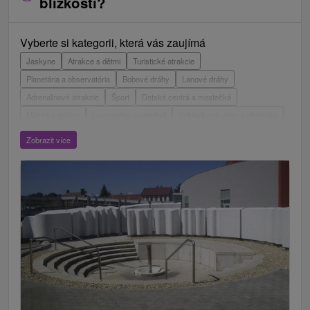
blízkosti?
Vyberte si kategorii, která vás zaujímá
Jaskyne
Atrakce s dětmi
Turistické atrakcie
Planetária a observatória
Bobové dráhy
Lanové dráhy
Adrenalinové atrakcie
Šport
Detské centrá a mestečká
Múzeá a galérie
Laserarény a paintball
Vyhliadkové veže a chodníky
ZOO a zvieracie farmy
Escaperoom
Aquaparky, kúpaliská
Zobrazit více
Hrady, zámky, zrúcaniny
Skanzeny
Botanické záhrady
Mestské a zámocké parky
Vyhliadkové lety a plavby
Štíty
Jazerá, plesá, vodné nádrže
Technické pamiatky
Pamätníky
Vodopády
Drevené kostolíky
Pramene
Divadlá
Jazda na koni
Túry a turistické chodníky
Kaštiele
Horské chaty
Sakrálne miesta
Plte, rafting, splavy
Architektonické stavby
Lyžiarske strediská
Golfové ihriská
Motokárové dráhy
Amfiteátre a kiná v prírode
Vínne cesty
Cyklotrasy