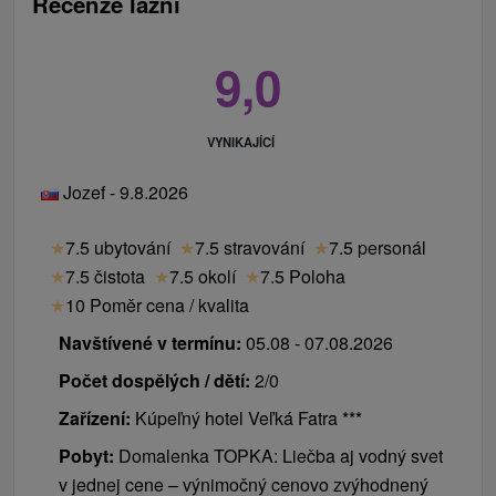
Recenze lázní
9,0
VYNIKAJÍCÍ
Jozef - 9.8.2026
★
7.5 ubytování
★
7.5 stravování
★
7.5 personál
★
7.5 čistota
★
7.5 okolí
★
7.5 Poloha
★
10 Poměr cena / kvalita
Navštívené v termínu:
05.08 - 07.08.2026
Počet dospělých / dětí:
2/0
Zařízení:
Kúpeľný hotel Veľká Fatra ***
Pobyt:
Domalenka TOPKA: Liečba aj vodný svet
v jednej cene – výnimočný cenovo zvýhodnený