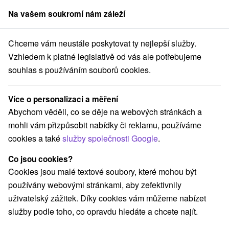
Na vašem soukromí nám záleží
člen skupiny
Sorger
Chceme vám neustále poskytovat ty nejlepší služby.
ice
Zdraví a odpočinek pro seniory v srdci Turca s maximem benefit
Vzhledem k platné legislativě od vás ale potřebujeme
souhlas s používáním souborů cookies.
Zdraví a odpočinek pro seniory v
srdci Turca s maximem benefitů za
Více o personalizaci a měření
výhodnou cenu
Abychom věděli, co se děje na webových stránkách a
Lázeňský hotel Velká Fatra
★
★
★
mohli vám přizpůsobit nabídky či reklamu, používáme
Moderní Lázně Turčianské Teplice
Turčianske Teplice
cookies a také
služby společnosti Google
.
Co jsou cookies?
Vybrat termín
Cookies jsou malé textové soubory, které mohou být
používány webovými stránkami, aby zefektivnily
uživatelský zážitek. Díky cookies vám můžeme nabízet
Navigovat do místa
služby podle toho, co opravdu hledáte a chcete najít.