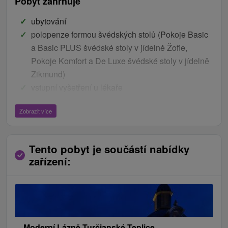
Pobyt zahrnuje
ubytování
polopenze formou švédských stolů (Pokoje Basic
a Basic PLUS švédské stoly v jídelně Žofie,
Pokoje Komfort a De Luxe švédské stoly v jídelně
Zikmund)
vstupní vyšetření u lékaře
1x vanová koupel
Zobrazit více
1x oxygenoterapie
individuální léčebný program / 6 léčebných
procedur na základě doporučení lékaře – termální
Tento pobyt je součástí nabídky
minerální koupele, vodoléčba, teploléčba,
zařízení:
elektroléčba, masáže, léčba světlem, laserem,
skupinová a individuální rehabilitace a jiné
Ceník - Bonusy
volný vstup do bazénu Olympic a fitness během
Moderní Lázně Turčianské Teplice