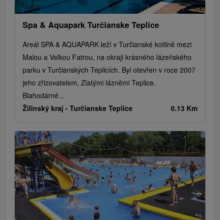
Spa & Aquapark Turčianske Teplice
Areál SPA & AQUAPARK leží v Turčianské kotlině mezi
Malou a Velkou Fatrou, na okraji krásného lázeňského
parku v Turčianských Teplicích. Byl otevřen v roce 2007
jeho zřizovatelem, Zlatými lázněmi Teplice.
Blahodárné...
Žilinský kraj -
Turčianske Teplice
0.13 Km