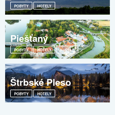
POBYTY
HOTELY
Piešťany
POBYTY
HOTELY
KÚPELE
Štrbské Pleso
POBYTY
HOTELY