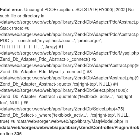
Fatal error
: Uncaught PDOException: SQLSTATE[HY000] [2002] No
such file or directory in
/data/web/sorger.web/web/app/library/Zend/Db/Adapter/Pdo/Abstract.
Stack trace: #0
/data/web/sorger.web/web/app/library/Zend/Db/Adapter/Pdo/Abstract.p
PDO->__construct('mysql:host=loca...', 'prodsorger',
'111111111111111...', Array) #1
/data/web/sorger.web/web/app/library/Zend/Db/Adapter/Pdo/Mysql.php
Zend_Db_Adapter_Pdo_Abstract->_connect() #2
/data/web/sorger.web/web/app/library/Zend/Db/Adapter/Abstract.php(9
Zend_Db_Adapter_Pdo_Mysql->_connect() #3
/data/web/sorger.web/web/app/library/Zend/Db/Adapter/Abstract.php(9
Zend_Db_Adapter_Abstract->quote('/cs|right-top', NULL) #4
/data/web/sorger.web/web/app/library/Zend/Db/Select.php(1000):
Zend_Db_Adapter_Abstract->quoteInto('textblock_activ...', '/cs|right-
top', NULL) #5
/data/web/sorger.web/web/app/library/Zend/Db/Select.php(475):
Zend_Db_Select->_where('textblock_activ...', '/cs|right-top', NULL,
true) #6 /data/web/sorger.web/web/app/library/Matj/Model.php( in
/data/web/sorger.web/web/app/library/Zend/Controller/Plugin/Bro
on line
336