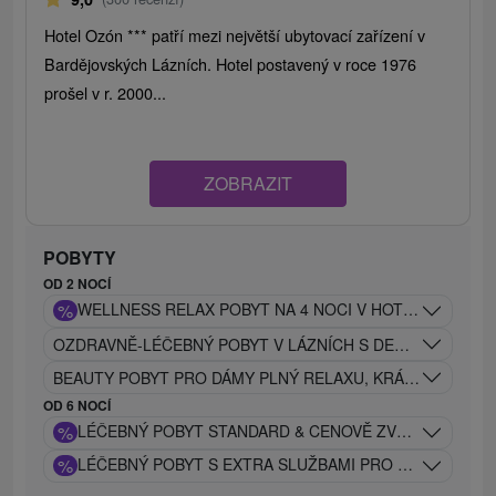
Hotel Ozón *** patří mezi největší ubytovací zařízení v
Bardějovských Lázních. Hotel postavený v roce 1976
prošel v r. 2000...
ZOBRAZIT
POBYTY
OD 2 NOCÍ
%
WELLNESS RELAX POBYT NA 4 NOCI V HOTELU DUKLA**
OZDRAVNĚ-LÉČEBNÝ POBYT V LÁZNÍCH S DENNÍM VSTUP
BEAUTY POBYT PRO DÁMY PLNÝ RELAXU, KRÁSY A PÉČE
OD 6 NOCÍ
%
LÉČEBNÝ POBYT STANDARD & CENOVĚ ZVÝHODNĚNÝ S
%
LÉČEBNÝ POBYT S EXTRA SLUŽBAMI PRO NÁROČNÉ K