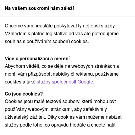
Na vašem soukromí nám záleží
člen skupiny
Sorger
Chceme vám neustále poskytovat ty nejlepší služby.
Hotely na Slovensku
Šariš
Vzhledem k platné legislativě od vás ale potřebujeme
souhlas s používáním souborů cookies.
Hotely Šariš
Více o personalizaci a měření
Kategorie
Abychom věděli, co se děje na webových stránkách a
mohli vám přizpůsobit nabídky či reklamu, používáme
Všechny kategorie
Hotely na Slovensku
(10)
cookies a také
služby společnosti Google
.
Hotely s bazénem
Wellness hotely na Slovensku
(1)
(1)
Historické hotely
(2)
Co jsou cookies?
Cookies jsou malé textové soubory, které mohou být
používány webovými stránkami, aby zefektivnily
Vyberte lokalitu nebo termín
uživatelský zážitek. Díky cookies vám můžeme nabízet
služby podle toho, co opravdu hledáte a chcete najít.
Obce a města