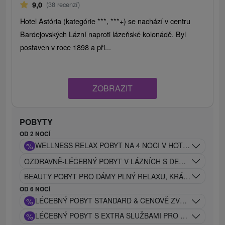
9,0
(38 recenzí)
Hotel Astória (kategórie ***, ***+) se nachází v centru
Bardejovských Lázní naproti lázeňské kolonádě. Byl
postaven v roce 1898 a při...
ZOBRAZIT
POBYTY
OD 2 NOCÍ
%
WELLNESS RELAX POBYT NA 4 NOCI V HOTELU DUKLA**
OZDRAVNĚ-LÉČEBNÝ POBYT V LÁZNÍCH S DENNÍM VSTUP
BEAUTY POBYT PRO DÁMY PLNÝ RELAXU, KRÁSY A PÉČE
OD 6 NOCÍ
%
LÉČEBNÝ POBYT STANDARD & CENOVĚ ZVÝHODNĚNÝ S
%
LÉČEBNÝ POBYT S EXTRA SLUŽBAMI PRO NÁROČNÉ K