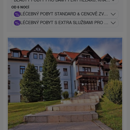
OD 6 NOCÍ
%
LÉČEBNÝ POBYT STANDARD & CENOVĚ ZVÝHODNĚNÝ S
%
LÉČEBNÝ POBYT S EXTRA SLUŽBAMI PRO NÁROČNÉ K