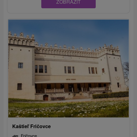
ZOBRAZIT
Kaštieľ Fričovce
Fričovce