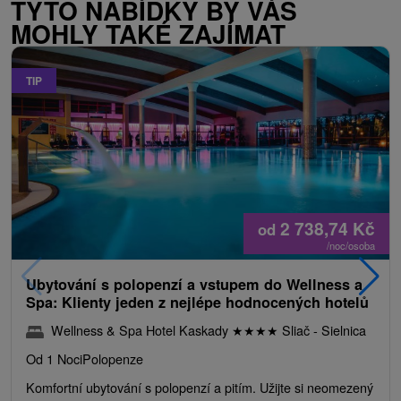
TYTO NABÍDKY BY VÁS
MOHLY TAKÉ ZAJÍMAT
TIP
2 738,74
Kč
od
/noc/osoba
Ubytování s polopenzí a vstupem do Wellness a
Spa: Klienty jeden z nejlépe hodnocených hotelů
Wellness & Spa Hotel Kaskady
★
★
★
★
Sliač - Sielnica
Od 1 Noci
Polopenze
Komfortní ubytování s polopenzí a pitím. Užijte si neomezený