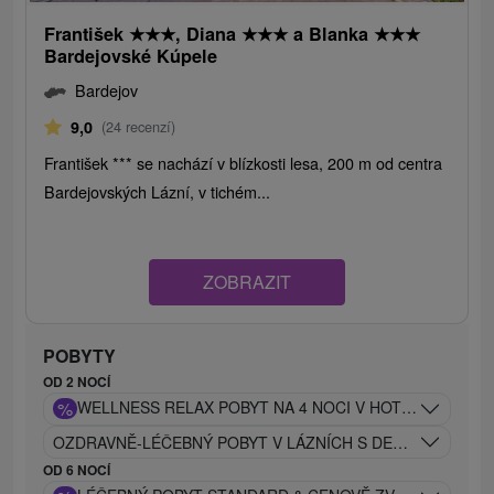
František
★
★
★
, Diana
★
★
★
a Blanka
★
★
★
Bardejovské Kúpele
Bardejov
9,0
(24 recenzí)
František *** se nachází v blízkosti lesa, 200 m od centra
Bardejovských Lázní, v tichém...
ZOBRAZIT
POBYTY
OD 2 NOCÍ
%
WELLNESS RELAX POBYT NA 4 NOCI V HOTELU DUKLA**
OZDRAVNĚ-LÉČEBNÝ POBYT V LÁZNÍCH S DENNÍM VSTUP
OD 6 NOCÍ