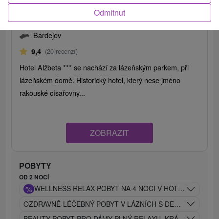
Odmítnut
Hotel Alžběta Bardejovské Kúpele
Bardejov
9,4
(20 recenzí)
Hotel Alžbeta *** se nachází za lázeňským parkem, při
lázeňském domě. Historický hotel, který nese jméno
rakouské císařovny...
ZOBRAZIT
POBYTY
OD 2 NOCÍ
%
WELLNESS RELAX POBYT NA 4 NOCI V HOTELU DUKLA**
OZDRAVNĚ-LÉČEBNÝ POBYT V LÁZNÍCH S DENNÍM VSTUP
BEAUTY POBYT PRO DÁMY PLNÝ RELAXU, KRÁSY A PÉČE