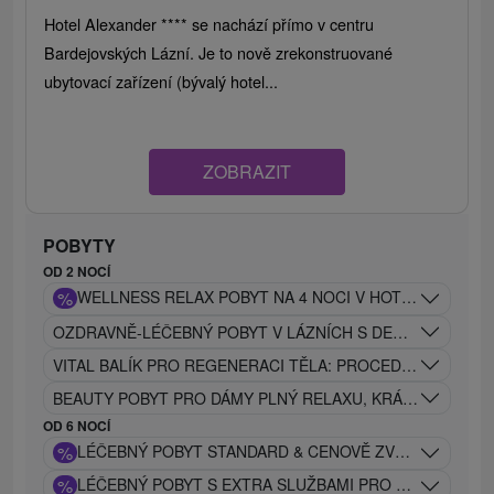
Hotel Alexander **** se nachází přímo v centru
Bardejovských Lázní. Je to nově zrekonstruované
ubytovací zařízení (bývalý hotel...
ZOBRAZIT
POBYTY
OD 2 NOCÍ
%
WELLNESS RELAX POBYT NA 4 NOCI V HOTELU DUKLA**
OZDRAVNĚ-LÉČEBNÝ POBYT V LÁZNÍCH S DENNÍM VSTUP
VITAL BALÍK PRO REGENERACI TĚLA: PROCEDURY + WEL
BEAUTY POBYT PRO DÁMY PLNÝ RELAXU, KRÁSY A PÉČE
OD 6 NOCÍ
%
LÉČEBNÝ POBYT STANDARD & CENOVĚ ZVÝHODNĚNÝ S
%
LÉČEBNÝ POBYT S EXTRA SLUŽBAMI PRO NÁROČNÉ K