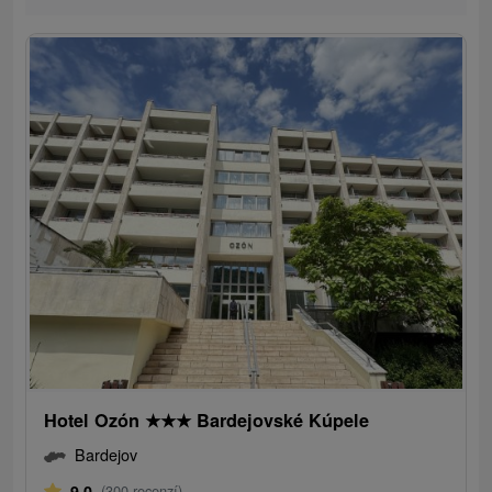
Hotel Ozón
★
★
★
Bardejovské Kúpele
Bardejov
9,0
(300 recenzí)