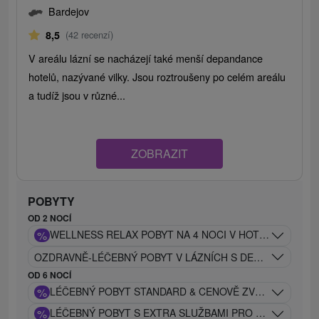
Bardejov
8,5
(42 recenzí)
V areálu lázní se nacházejí také menší depandance
hotelů, nazývané vilky. Jsou roztroušeny po celém areálu
a tudíž jsou v různé...
ZOBRAZIT
POBYTY
OD 2 NOCÍ
%
WELLNESS RELAX POBYT NA 4 NOCI V HOTELU DUKLA**
OZDRAVNĚ-LÉČEBNÝ POBYT V LÁZNÍCH S DENNÍM VSTUP
OD 6 NOCÍ
%
LÉČEBNÝ POBYT STANDARD & CENOVĚ ZVÝHODNĚNÝ S
%
LÉČEBNÝ POBYT S EXTRA SLUŽBAMI PRO NÁROČNÉ K