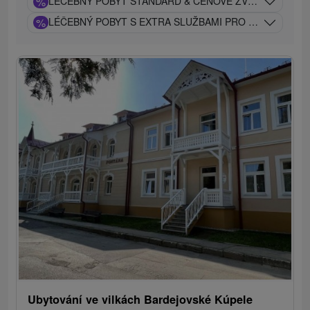
%
LÉČEBNÝ POBYT STANDARD & CENOVĚ ZVÝHODNĚNÝ S
%
LÉČEBNÝ POBYT S EXTRA SLUŽBAMI PRO NÁROČNÉ K
Ubytování ve vilkách Bardejovské Kúpele