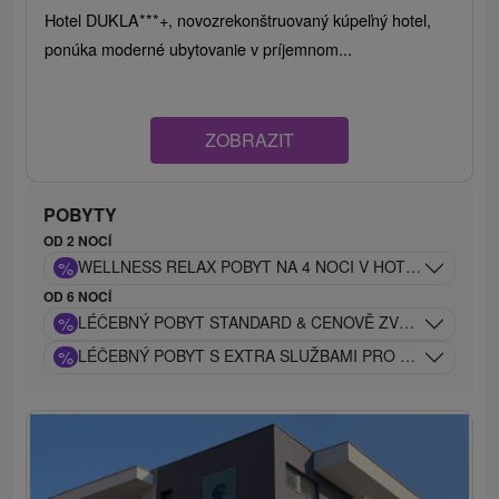
Hotel DUKLA***+, novozrekonštruovaný kúpeľný hotel,
ponúka moderné ubytovanie v príjemnom...
ZOBRAZIT
POBYTY
OD 2 NOCÍ
%
WELLNESS RELAX POBYT NA 4 NOCI V HOTELU DUKLA**
OD 6 NOCÍ
%
LÉČEBNÝ POBYT STANDARD & CENOVĚ ZVÝHODNĚNÝ S
%
LÉČEBNÝ POBYT S EXTRA SLUŽBAMI PRO NÁROČNÉ K