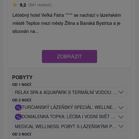
9,2
(541 recenzí)
Léčebný hotel Veľká Fatra **** se nachází v lázeňském
městě Teplice mezi městy Žilina a Banská Bystrica a je
situován na...
ZOBRAZIT
POBYTY
OD 1 NOCÍ
RELAX SPA & AQUAPARK S TERMÁLNÍ VODOU: DOKONALÝ 
OD 2 NOCÍ
%
TURČIANSKÝ LÁZEŇSKÝ SPECIÁL: WELLNESS, PIVO A
%
DOMALENKA TOPKA: LÉČBA I VODNÍ SVĚT V JEDNÉ CE
MEDICAL WELLNESS: POBYT S LÁZEŇSKÝMI PROCEDURAMI
OD 3 NOCÍ