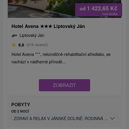
1 422,65
Kč
od
/noc/osoba
Hotel Avena
★
★
★
Liptovský Ján
Liptovský Ján
8,8
(219 recenzí)
Hotel Avena ***, rekondičně-rehabilitační středisko, se
nachází v nádherné přírodě...
ZOBRAZIT
POBYTY
OD 2 NOCÍ
ZDRAVÍ A RELAX V JÁNSKÉ DOLINĚ: RODINNÁ POHODA V 