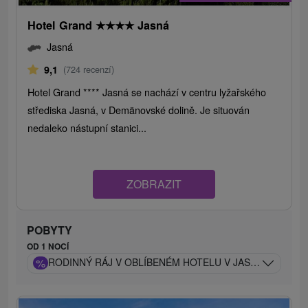
Hotel Grand
★
★
★
★
Jasná
Jasná
9,1
(724 recenzí)
Hotel Grand **** Jasná se nachází v centru lyžařského
střediska Jasná, v Demänovské dolině. Je situován
nedaleko nástupní stanici...
ZOBRAZIT
POBYTY
OD 1 NOCÍ
%
RODINNÝ RÁJ V OBLÍBENÉM HOTELU V JASNÉ: CELOD