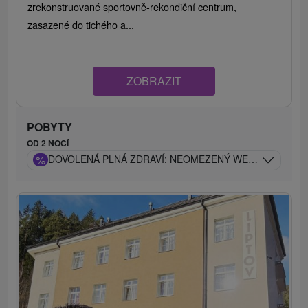
zrekonstruované sportovně-rekondiční centrum,
zasazené do tichého a...
ZOBRAZIT
POBYTY
OD 2 NOCÍ
%
DOVOLENÁ PLNÁ ZDRAVÍ: NEOMEZENÝ WELLNESS A 