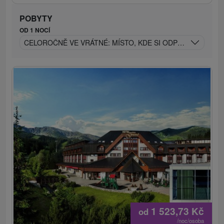
POBYTY
OD 1 NOCÍ
CELOROČNĚ VE VRÁTNÉ: MÍSTO, KDE SI ODPOČINETE TĚL
1 523,73
Kč
od
/noc/osoba