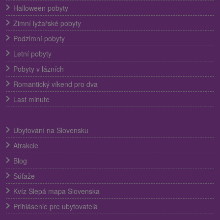
Halloween pobyty
Zimní lyžařské pobyty
Podzimní pobyty
Letní pobyty
Pobyty v lázních
Romantický víkend pro dva
Last minute
Ubytování na Slovensku
Atrakcie
Blog
Súťaže
Kvíz Slepá mapa Slovenska
Prihlásenie pre ubytovateľa