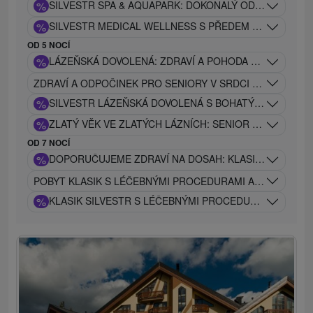
%
SILVESTR SPA & AQUAPARK: DOKONALÝ ODPOČINEK, R
%
SILVESTR MEDICAL WELLNESS S PŘEDEM NASTAVENÝ
OD 5 NOCÍ
%
LÁZEŇSKÁ DOVOLENÁ: ZDRAVÍ A POHODA PRO CELOU R
ZDRAVÍ A ODPOČINEK PRO SENIORY V SRDCI TURCA S 
%
SILVESTR LÁZEŇSKÁ DOVOLENÁ S BOHATÝM SPOLE
%
ZLATÝ VĚK VE ZLATÝCH LÁZNÍCH: SENIOR SILVESTR V
OD 7 NOCÍ
%
DOPORUČUJEME ZDRAVÍ NA DOSAH: KLASIK GOLD PRO
POBYT KLASIK S LÉČEBNÝMI PROCEDURAMI A VSTUPEM S
%
KLASIK SILVESTR S LÉČEBNÝMI PROCEDURAMI A VST