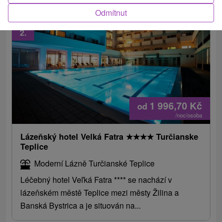
Odmítnut
2.
1 996,70
Kč
od
/noc/osoba
Lázeňský hotel Velká Fatra
★
★
★
★
Turčianske
Teplice
Moderní Lázně Turčianské Teplice
Léčebný hotel Veľká Fatra **** se nachází v
lázeňském městě Teplice mezi městy Žilina a
Banská Bystrica a je situován na...