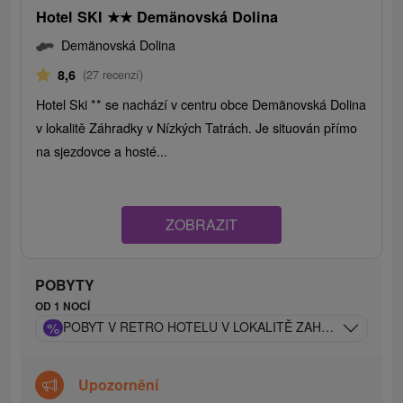
Hotel SKI
★
★
Demänovská Dolina
Demänovská Dolina
8,6
(27 recenzí)
Hotel Ski ** se nachází v centru obce Demänovská Dolina
v lokalitě Záhradky v Nízkých Tatrách. Je situován přímo
na sjezdovce a hosté...
ZOBRAZIT
POBYTY
OD 1 NOCÍ
%
POBYT V RETRO HOTELU V LOKALITĚ ZAHRÁDKY S LAN
Upozornění