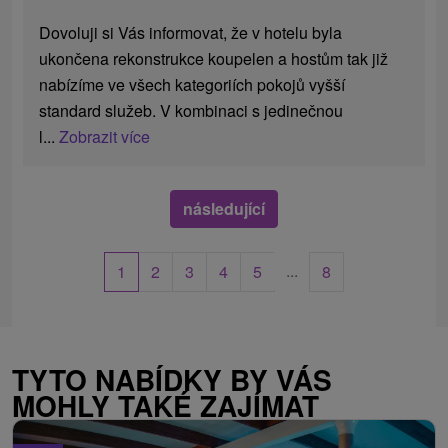
Dovoluji si Vás informovat, že v hotelu byla
ukončena rekonstrukce koupelen a hostům tak již
nabízíme ve všech kategoriích pokojů vyšší
standard služeb. V kombinaci s jedinečnou
l...
Zobrazit více
následující
...
1
2
3
4
5
8
TYTO NABÍDKY BY VÁS
MOHLY TAKÉ ZAJÍMAT