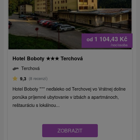
1 104,43
Kč
od
/noc/osoba
Hotel Boboty
★
★
★
Terchová
Terchová
9,3
(8 recenzí)
Hotel Boboty *** neďaleko od Terchovej vo Vrátnej doline
ponúka príjemné ubytovanie v izbách a apartmánoch,
reštauráciu s lokálnou...
ZOBRAZIT