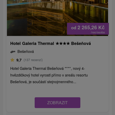
2 265,26
Kč
od
/noc/osoba
Hotel Galeria Thermal
★
★
★
★
Bešeňová
Bešeňová
9,7
(137 recenzí)
Hotel Galeria Thermal Bešeňová ****, nový 4-
hvězdičkový hotel vyrostl přímo v areálu resortu
Bešeňová, je součástí stejnojmenného...
ZOBRAZIT