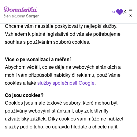
Na vašem soukromí nám záleží
člen skupiny
Sorger
Chceme vám neustále poskytovat ty nejlepší služby.
Hotely na Slovensku
Severné Slovensko
Vzhledem k platné legislativě od vás ale potřebujeme
souhlas s používáním souborů cookies.
Hotely Severné Slovensko
Více o personalizaci a měření
Kategorie
Abychom věděli, co se děje na webových stránkách a
mohli vám přizpůsobit nabídky či reklamu, používáme
Všechny kategorie
Hotely na Slovensku
(74)
cookies a také
služby společnosti Google
.
Hotely s bazénem
(24)
Wellness hotely na Slovensku
(24)
Co jsou cookies?
Hotely na Slovensku pro rodiny s dětmi
(22)
Cookies jsou malé textové soubory, které mohou být
Historické hotely
Hotely s termálním bazénem
(1)
(11)
používány webovými stránkami, aby zefektivnily
uživatelský zážitek. Díky cookies vám můžeme nabízet
služby podle toho, co opravdu hledáte a chcete najít.
Vyberte lokalitu nebo termín