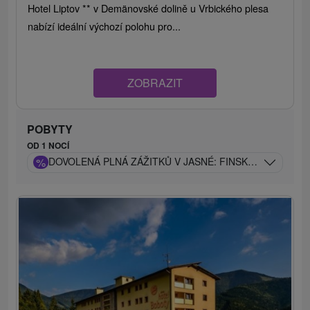
Hotel Liptov ** v Demänovské dolině u Vrbického plesa
nabízí ideální výchozí polohu pro...
ZOBRAZIT
POBYTY
OD 1 NOCÍ
%
DOVOLENÁ PLNÁ ZÁŽITKŮ V JASNÉ: FINSKÁ KÁĎ, TATR