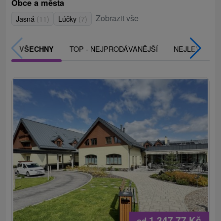
Obce a města
Zobrazit vše
Jasná
(11)
Lúčky
(7)
TOP - NEJPRODÁVANĚJŠÍ
NEJLEVNĚJŠ
VŠECHNY
1 347,77
Kč
od