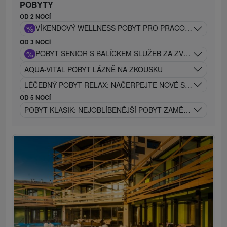
POBYTY
OD 2 NOCÍ
%
VÍKENDOVÝ WELLNESS POBYT PRO PRACOVNĚ ZANEP
OD 3 NOCÍ
%
POBYT SENIOR S BALÍČKEM SLUŽEB ZA ZVÝHODNĚNOU
AQUA-VITAL POBYT LÁZNĚ NA ZKOUŠKU
LÉČEBNÝ POBYT RELAX: NAČERPEJTE NOVÉ SÍLY V LÉČIV
OD 5 NOCÍ
POBYT KLASIK: NEJOBLÍBENĚJŠÍ POBYT ZAMĚŘENÝ NA L