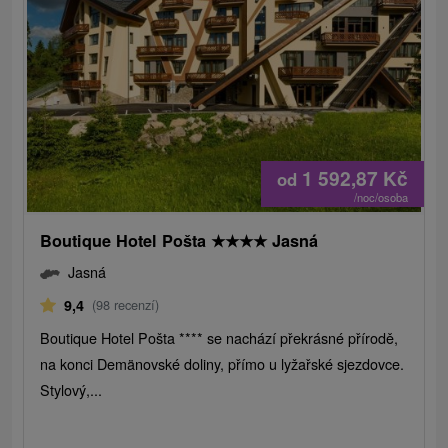
1 592,87
Kč
od
/noc/osoba
Boutique Hotel Pošta
★
★
★
★
Jasná
Jasná
9,4
(98 recenzí)
Boutique Hotel Pošta **** se nachází překrásné přírodě,
na konci Demänovské doliny, přímo u lyžařské sjezdovce.
Stylový,...