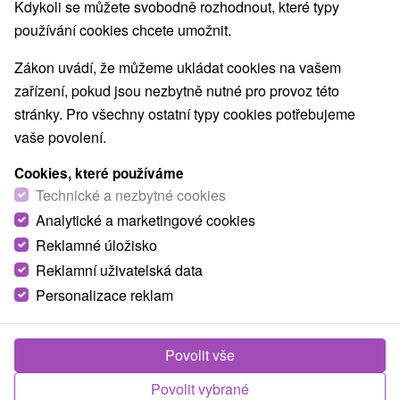
Kdykoli se můžete svobodně rozhodnout, které typy
Nejprodávanější
používání cookies chcete umožnit.
Zákon uvádí, že můžeme ukládat cookies na vašem
1.
zařízení, pokud jsou nezbytně nutné pro provoz této
stránky. Pro všechny ostatní typy cookies potřebujeme
vaše povolení.
Cookies, které používáme
Technické a nezbytné cookies
1 347,77
Kč
od
Analytické a marketingové cookies
/noc/osoba
Reklamné úložisko
Reklamní uživatelská data
Hotel Demänová
★
★
★
★
Liptovský Mikuláš -
Jasná
Personalizace reklam
Hotel Demänová **** v Liptovském Mikuláši, v
Povolit vše
příměstské části Demänová, která je vstupní branou
k největšímu lyžařskému...
Povolit vybrané