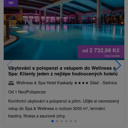
TIP
2 732,98
Kč
od
/noc/osoba
Ubytování s polopenzí a vstupem do Wellness a
Spa: Klienty jeden z nejlépe hodnocených hotelů
Wellness & Spa Hotel Kaskady
★
★
★
★
Sliač - Sielnica
Od 1 Noci
Polopenze
Komfortní ubytování s polopenzí a pitím. Užijte si neomezený
vstup do Spa & Wellness o rozloze 3000 m², termální
bazény, fitness a saunové zóny.