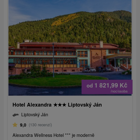
1 821,99
Kč
od
/noc/osoba
Hotel Alexandra
★
★
★
Liptovský Ján
Liptovský Ján
9,0
(130 recenzí)
Alexandra Wellness Hotel *** je moderně