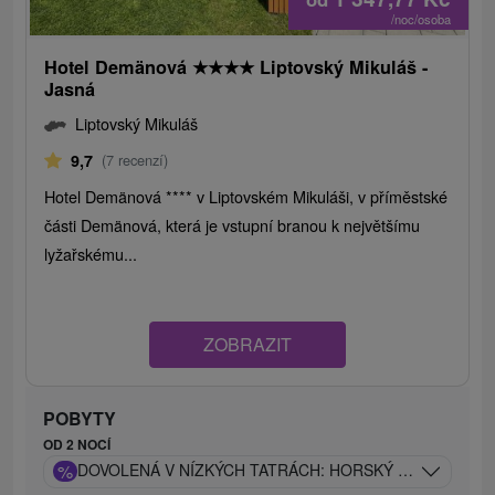
/noc/osoba
Hotel Demänová
★
★
★
★
Liptovský Mikuláš -
Jasná
Liptovský Mikuláš
9,7
(7 recenzí)
Hotel Demänová **** v Liptovském Mikuláši, v příměstské
části Demänová, která je vstupní branou k největšímu
lyžařskému...
ZOBRAZIT
POBYTY
OD 2 NOCÍ
%
DOVOLENÁ V NÍZKÝCH TATRÁCH: HORSKÝ ODPOČINEK