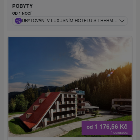
POBYTY
OD 1 NOCÍ
%
UBYTOVÁNÍ V LUXUSNÍM HOTELU S THERMAL ZÓNOU, 
1 176,56
Kč
od
/noc/osoba