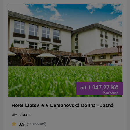
1 047,27
Kč
od
/noc/osoba
Hotel Liptov
★
★
Demänovská Dolina - Jasná
Jasná
8,9
(11 recenzí)