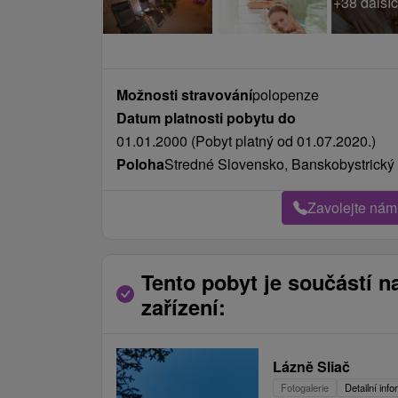
+38 dalšíc
Možnosti stravování
polopenze
Datum platnosti pobytu do
01.01.2000 (Pobyt platný od 01.07.2020.)
Poloha
Stredné Slovensko, Banskobystrický k
Zavolejte nám
Tento pobyt je součástí n
zařízení:
Lázně Sliač
Fotogalerie
Detailní inf