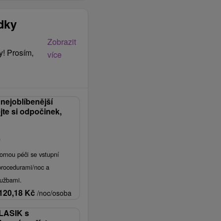
ídky
Zobrazit
y! Prosím,
více
nejoblíbenější
jte si odpočinek,
e
ornou péči se vstupní
 procedurami/noc a
lužbami.
120,18
Kč
/noc/osoba
LASIK s