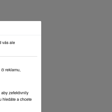
d vás ale
 či reklamu,
aby zefektivnily
u hledáte a chcete