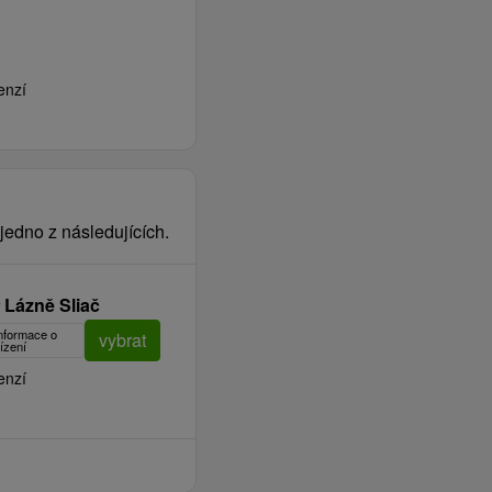
enzí
jedno z následujících.
Lázně Sliač
informace o
vybrat
ízení
enzí