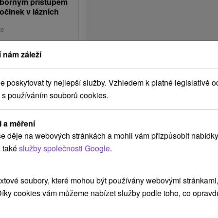
dborným přístupem
očinek v lázních
ze
dné prostředí nádherného
 nám záleží
át nejen na těle, ale i
995,46
Kč
poskytovat ty nejlepší služby. Vzhledem k platné legislativě o
/noc/osoba
 s používáním souborů cookies.
i a měření
e děje na webových stránkách a mohli vám přizpůsobit nabídky
 také
služby společnosti Google
.
xtové soubory, které mohou být používány webovými stránkami, 
 Díky cookies vám můžeme nabízet služby podle toho, co opravd