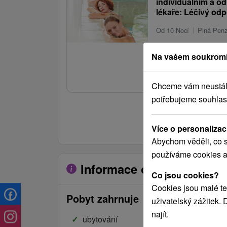
individuálním a o
lékaře: Léčivý odp
Od 10 Nocí
Plná Pen
Léčebné procedury a kli
Na vašem soukromí
parku vám pomohou pookř
na duši.
1 
Chceme vám neustále 
od
potřebujeme souhlas
Zobrazit více pobytů
Více o personalizac
Abychom věděli, co s
používáme cookies a
Informace o pobytu
Co jsou cookies?
Cookies jsou malé te
Pobyt zahrnuje
uživatelský zážitek.
najít.
ubytování