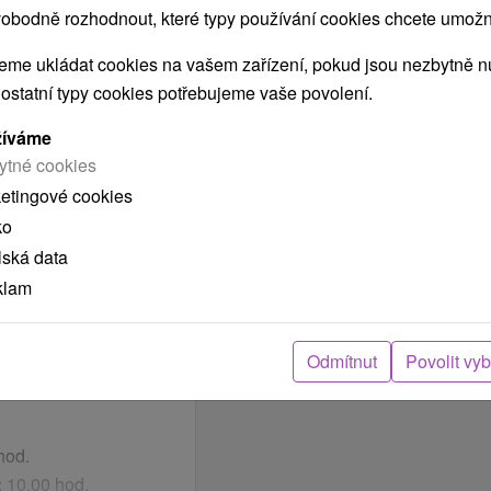
obodně rozhodnout, které typy používání cookies chcete umožni
me ukládat cookies na vašem zařízení, pokud jsou nezbytně nu
jeskyně, 1x minerální
 ostatní typy cookies potřebujeme vaše povolení.
jeskyně, 1x minerální
žíváme
ytné cookies
jeskyně, 1x rašelinový
ketingové cookies
 bazén
ko
lská data
klam
ípadě nepříznivého
nými postelemi,
ně na 1 hod.).
 pokojů s manželskou
Odmítnut
Povolit vy
el doporučujeme
darma.
oplatek za polopenzi
hod.
:
10.00 hod.