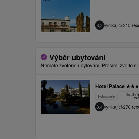
8,3
vynikající
·
315 rec
Výběr ubytování
Nemáte zvolené ubytování! Prosím, zvolte si 
Hotel Palace
★
★
★
Detailní 
Fotogalerie
zař
8,4
vynikající
·
276 rec