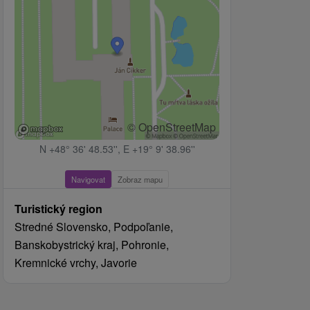
© OpenStreetMap
N +48° 36' 48.53'', E +19° 9' 38.96''
Navigovat
Zobraz mapu
Turistický region
Stredné Slovensko, Podpoľanie,
Banskobystrický kraj, Pohronie,
Kremnické vrchy, Javorie