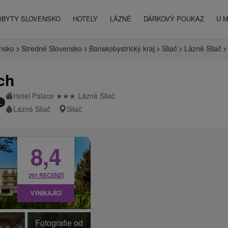
OBYTY SLOVENSKO
HOTELY
LÁZNĚ
DÁRKOVÝ POUKAZ
U 
ensko
Stredné Slovensko
Banskobystrický kraj
Sliač
Lázně Sliač
ch
Hotel Palace
★
★
★
Lázně Sliač
.
Lázně Sliač
Sliač
8,4
291 RECENZÍ
VYNIKAJÍCÍ
Fotografie od