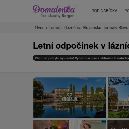
TOP NABÍDKA
P
člen skupiny
Sorger
Úvod
Termální lázně na Slovensku, termály Slov
Letní odpočinek v lázní
Platnost pobytu vypršela! Vyberte si níže z aktuálních nabídek