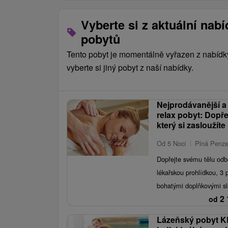
Vyberte si z aktuální nab
pobytů
Tento pobyt je momentálně vyřazen z nabídk
vyberte si jiný pobyt z naší nabídky.
Nejprodávanější a 
relax pobyt: Dopře
který si zasloužíte
Od 5 Nocí
Plná Penz
Dopřejte svému tělu odb
lékařskou prohlídkou, 3
bohatými doplňkovými s
2 
od
Lázeňský pobyt K