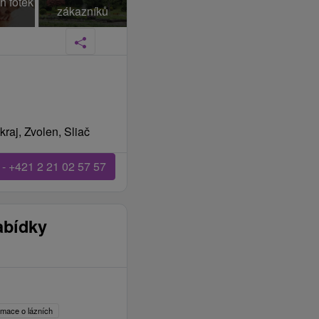
h fotek
zákazníků
raj, Zvolen, Sliač
 - +421 2 21 02 57 57
abídky
ormace o lázních