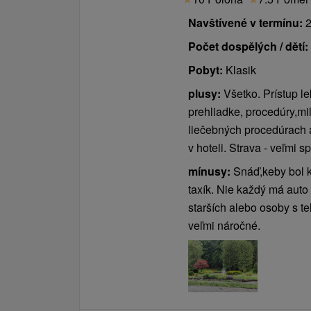
Navštívené v termínu:
2
Počet dospělých / dětí:
Pobyt:
Klasik
plusy:
Všetko. Prístup le
prehliadke, procedúry,mil
liečebných procedúrach 
v hoteli. Strava - veľmi s
mínusy:
Snáď,keby bol k
taxík. Nie každý má auto 
starších alebo osoby s 
veľmi náročné.