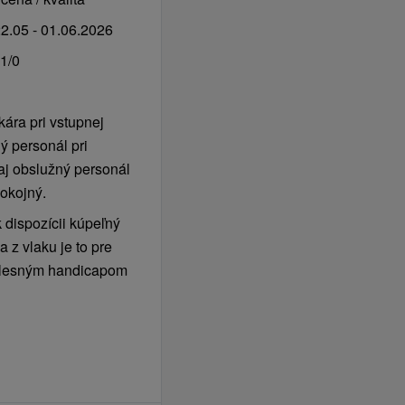
2.05 - 01.06.2026
1/0
kára pri vstupnej
ý personál pri
aj obslužný personál
pokojný.
 dispozícii kúpeľný
a z vlaku je to pre
telesným handicapom