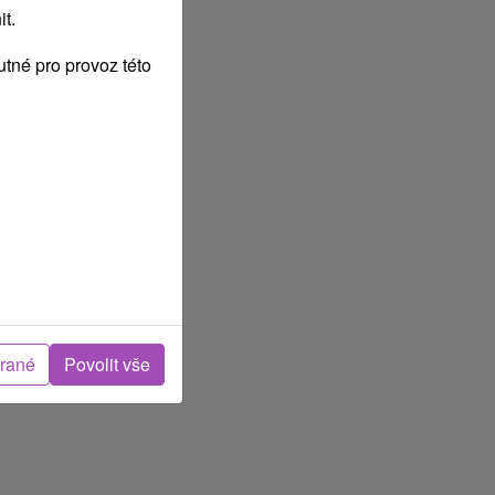
t.
tné pro provoz této
brané
Povolit vše