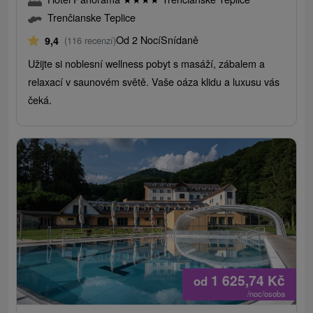
Trenčianske Teplice
Od 2 Nocí
Snídaně
9,4
(116 recenzí)
Užijte si noblesní wellness pobyt s masáží, zábalem a
relaxací v saunovém světě. Vaše oáza klidu a luxusu vás
čeká.
1 625,74
Kč
od
/noc/osoba