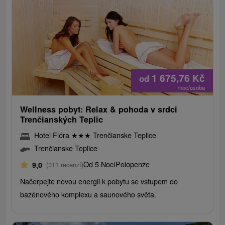
1 675,76
Kč
od
/noc/osoba
Wellness pobyt: Relax & pohoda v srdci
Trenčianských Teplic
Hotel Flóra
★
★
★
Trenčianske Teplice
Trenčianske Teplice
Od 5 Nocí
Polopenze
9,0
(311 recenzí)
Načerpejte novou energii k pobytu se vstupem do
bazénového komplexu a saunového světa.