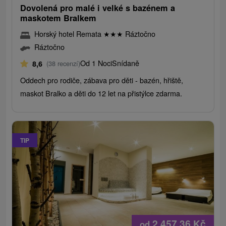
Dovolená pro malé i velké s bazénem a
maskotem Bralkem
Horský hotel Remata
★
★
★
Ráztočno
Ráztočno
Od 1 Noci
Snídaně
8,6
(38 recenzí)
Oddech pro rodiče, zábava pro děti - bazén, hřiště,
maskot Bralko a děti do 12 let na přistýlce zdarma.
TIP
2 457,36
Kč
od