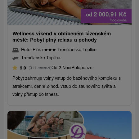
2 000,91
Kč
od
/noc/osoba
Wellness víkend v oblíbeném lázeňském
městě: Pobyt plný relaxu a pohody
Hotel Flóra
★
★
★
Trenčianske Teplice
Trenčianske Teplice
Od 2 Nocí
Polopenze
9,0
(311 recenzí)
Pobyt zahrnuje volný vstup do bazénového komplexu s
atrakcemi, denní 2-hod. vstup do saunového světa a
volný přístup do fitness.