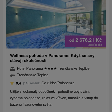
2 676,21
Kč
od
/noc/osoba
Wellness pohoda v Panorame: Když se sny
stávají skutečností
Hotel Panorama
★
★
★
★
Trenčianske Teplice
Trenčianske Teplice
Od 3 Nocí
Polopenze
9,4
(116 recenzí)
Užijte si dokonalý odpočinek - pohodlné ubytování,
výborná polopenze, relax ve vířivce, masáže a vstup do
bazénu i saunového světa.