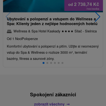
2 738,74
Kč
od
/noc/osoba
Ubytování s polopenzí a vstupem do Wellness a
Spa: Klienty jeden z nejlépe hodnocených hotelů
Wellness & Spa Hotel Kaskady
★
★
★
★
Sliač - Sielnica
Od 1 Noci
Polopenze
Komfortní ubytování s polopenzí a pitím. Užijte si neomezený
vstup do Spa & Wellness o rozloze 3000 m², termální
bazény, fitness a saunové zóny.
Spokojení zákazníci
zobrazit všechny