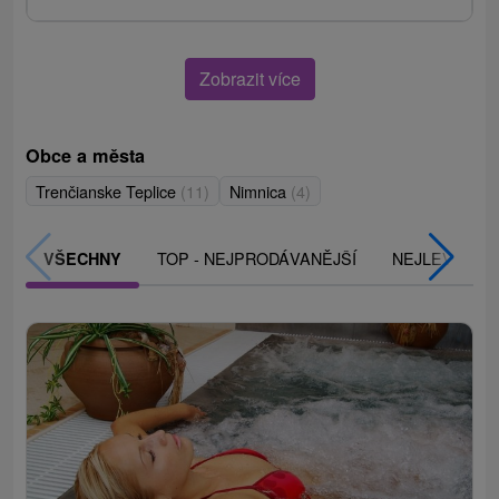
Zobrazit více
Obce a města
Trenčianske Teplice
(11)
Nimnica
(4)
TOP - NEJPRODÁVANĚJŠÍ
NEJLEVNĚJŠ
VŠECHNY