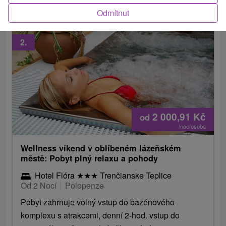
Odmítnut
2.
2 000,91
Kč
od
/noc/osoba
Wellness víkend v oblíbeném lázeňském
městě: Pobyt plný relaxu a pohody
Hotel Flóra
★
★
★
Trenčianske Teplice
Od 2 Nocí
Polopenze
Pobyt zahrnuje volný vstup do bazénového
komplexu s atrakcemi, denní 2-hod. vstup do