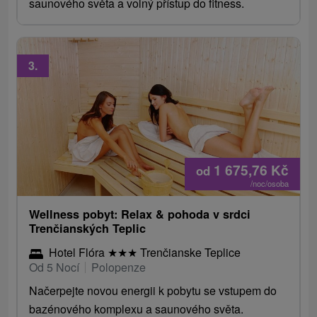
saunového světa a volný přístup do fitness.
3.
1 675,76
Kč
od
/noc/osoba
Wellness pobyt: Relax & pohoda v srdci
Trenčianských Teplic
Hotel Flóra
★
★
★
Trenčianske Teplice
Od 5 Nocí
Polopenze
Načerpejte novou energii k pobytu se vstupem do
bazénového komplexu a saunového světa.