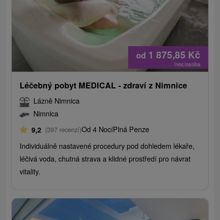
1 875,85
Kč
od
/noc/osoba
Léčebný pobyt MEDICAL - zdraví z Nimnice
Lázně Nimnica
Nimnica
Od 4 Nocí
Plná Penze
9,2
(397 recenzí)
Individuálně nastavené procedury pod dohledem lékaře,
léčivá voda, chutná strava a klidné prostředí pro návrat
vitality.