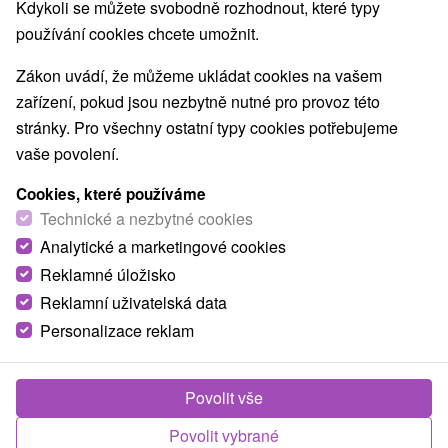
Nejprodávanější
Kdykoli se můžete svobodně rozhodnout, které typy
používání cookies chcete umožnit.
1.
Zákon uvádí, že můžeme ukládat cookies na vašem
zařízení, pokud jsou nezbytně nutné pro provoz této
stránky. Pro všechny ostatní typy cookies potřebujeme
vaše povolení.
Cookies, které používáme
2 075,94
Kč
od
Technické a nezbytné cookies
/noc/osoba
Analytické a marketingové cookies
Reklamné úložisko
Lázeňský pobyt KLASIK: Regenerační pobyt s
péčí lékaře
Reklamní uživatelská data
Personalizace reklam
Lázně Bojnice
Od 6 Nocí
Plná Penze
Spojte odpočinek s odbornou péčí. Pobyt s plnou
Povolit vše
penzí, lékařskými konzultacemi a léčebnými
Povolit vybrané
procedurami denně.