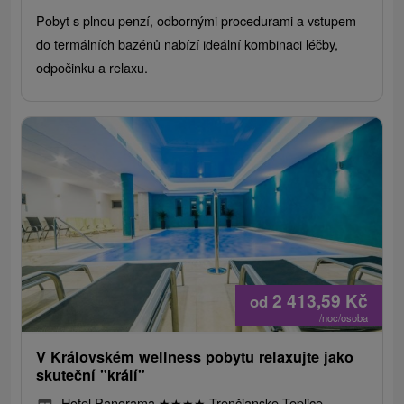
Pobyt s plnou penzí, odbornými procedurami a vstupem
do termálních bazénů nabízí ideální kombinaci léčby,
odpočinku a relaxu.
2 413,59
Kč
od
/noc/osoba
V Královském wellness pobytu relaxujte jako
skuteční "králí"
Hotel Panorama
★
★
★
★
Trenčianske Teplice