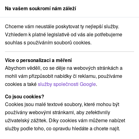
Na vašem soukromí nám záleží
člen skupiny
Sorger
Chceme vám neustále poskytovat ty nejlepší služby.
Pobyty na Slovensku
Letní pobyty
Trenčiansky kraj
Vzhledem k platné legislativě od vás ale potřebujeme
souhlas s používáním souborů cookies.
Letní pobyty Trenčiansky kraj
Více o personalizaci a měření
Kategorie
Abychom věděli, co se děje na webových stránkách a
mohli vám přizpůsobit nabídky či reklamu, používáme
Všechny kategorie
Pobyty v akci
(13)
cookies a také
služby společnosti Google
.
Wellness pobyty
Víkendové pobyty
(22)
(10)
Romantické pobyty
Pobyty pro seniory
(2)
(6)
Co jsou cookies?
Rodinné pobyty
(5)
Cookies jsou malé textové soubory, které mohou být
používány webovými stránkami, aby zefektivnily
uživatelský zážitek. Díky cookies vám můžeme nabízet
Vyberte lokalitu nebo termín
služby podle toho, co opravdu hledáte a chcete najít.