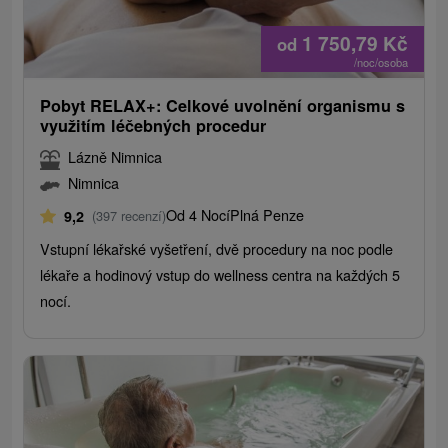
1 750,79
Kč
od
/noc/osoba
Pobyt RELAX+: Celkové uvolnění organismu s
využitím léčebných procedur
Lázně Nimnica
Nimnica
Od 4 Nocí
Plná Penze
9,2
(397 recenzí)
Vstupní lékařské vyšetření, dvě procedury na noc podle
lékaře a hodinový vstup do wellness centra na každých 5
nocí.