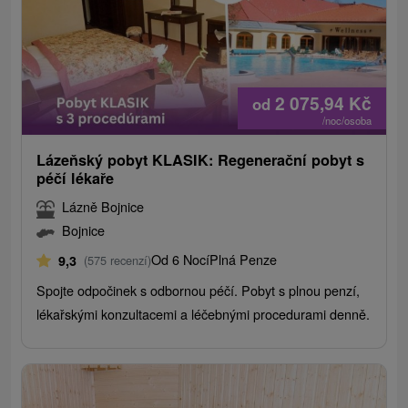
2 075,94
Kč
od
/noc/osoba
Lázeňský pobyt KLASIK: Regenerační pobyt s
péčí lékaře
Lázně Bojnice
Bojnice
Od 6 Nocí
Plná Penze
9,3
(575 recenzí)
Spojte odpočinek s odbornou péčí. Pobyt s plnou penzí,
lékařskými konzultacemi a léčebnými procedurami denně.