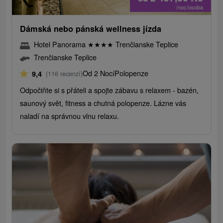
/noc/osoba
Dámská nebo pánská wellness jízda
Hotel Panorama
★
★
★
★
Trenčianske Teplice
Trenčianske Teplice
Od 2 Nocí
Polopenze
9,4
(116 recenzí)
Odpočiňte si s přáteli a spojte zábavu s relaxem - bazén,
saunový svět, fitness a chutná polopenze. Lázne vás
naladí na správnou vlnu relaxu.