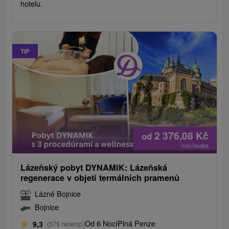
hotelu.
TIP
2 376,08
Kč
od
/noc/osoba
Lázeňský pobyt DYNAMIK: Lázeňská
regenerace v objetí termálních pramenů
Lázně Bojnice
Bojnice
Od 6 Nocí
Plná Penze
9,3
(575 recenzí)