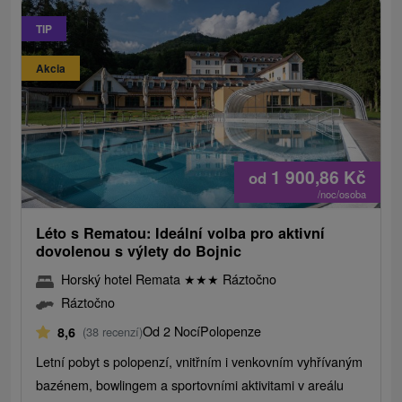
TIP
Akcia
1 900,86
Kč
od
/noc/osoba
Léto s Rematou: Ideální volba pro aktivní
dovolenou s výlety do Bojnic
Horský hotel Remata
★
★
★
Ráztočno
Ráztočno
Od 2 Nocí
Polopenze
8,6
(38 recenzí)
Letní pobyt s polopenzí, vnitřním i venkovním vyhřívaným
bazénem, ​​bowlingem a sportovními aktivitami v areálu