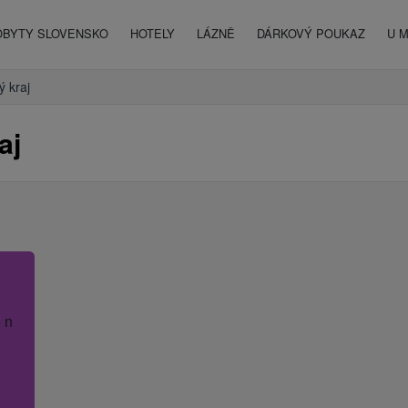
OBYTY SLOVENSKO
HOTELY
LÁZNĚ
DÁRKOVÝ POUKAZ
U 
ý kraj
aj
 název hotelu.