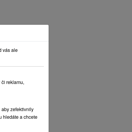
d vás ale
 či reklamu,
aby zefektivnily
u hledáte a chcete