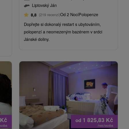
Liptovský Ján
Od 2 Nocí
Polopenze
8,8
(219 recenzí)
Dopřejte si dokonalý restart s ubytováním,
polopenzí a neomezeným bazénem v srdci
Jánské doliny.
Kč
1 825,83
Kč
od
osoba
/noc/osoba