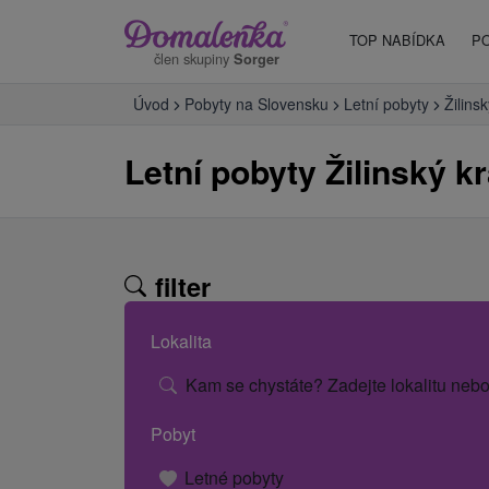
TOP NABÍDKA
P
člen skupiny
Sorger
Úvod
Pobyty na Slovensku
Letní pobyty
Žilinsk
Letní pobyty Žilinský kr
filter
Lokalita
Kam se chystáte? Zadejte lokalitu nebo
Pobyt
Letné pobyty