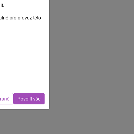
t.
tné pro provoz této
brané
Povolit vše