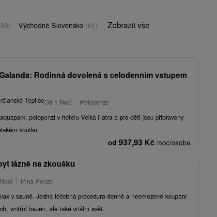
Zobrazit vše
(88)
Východné Slovensko
(61)
 Galanda: Rodinná dovolená s celodenním vstupem
rčianské Teplice
Od 1 Noci
Polopenze
aquapark, polopenzi v hotelu Veľká Fatra a pro děti jsou připraveny
tském koutku.
937,93
Kč
od
/noc/osoba
byt lázně na zkoušku
 Nocí
Plná Penze
lax v sauně. Jedna léčebná procedura denně a neomezené koupání
, vnitřní bazén, ale také vitální svět.