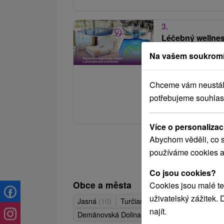
3.
Léčebný wellne
dokonalé uvolně
Na vašem soukromí
Lázně Rajecké Tep
31.08.2026
Chceme vám neustále 
Tradiční lázeňská péč
potřebujeme souhlas
termálních bazénů, Na
Více o personalizac
Abychom věděli, co s
používáme cookies a
Co jsou cookies?
Obce a města
Cookies jsou malé te
uživatelský zážitek.
Jasná
(10)
Turčianske Teplice
(5)
Liptovs
najít.
Demänovská Dolina
(4)
Rajecké Teplice
(3)