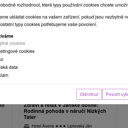
obodně rozhodnout, které typy používání cookies chcete umožni
NEJLEVNĚJŠÍ
NEJDRAŽŠÍ
PODLE HODNOCENÍ
me ukládat cookies na vašem zařízení, pokud jsou nezbytně nu
 ostatní typy cookies potřebujeme vaše povolení.
žíváme
ytné cookies
ketingové cookies
ko
lská data
klam
Kč
1 425,65
Kč
od
osoba
/noc/osoba
Odmítnut
Povolit vy
mo
Zdraví a relax v Jánské dolině:
Rodinná pohoda v náručí Nízkých
Tater
Hotel Avena
★
★
★
Liptovský Ján