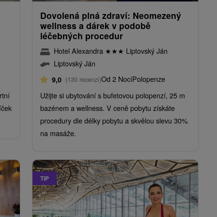
Dovolená plná zdraví: Neomezený
wellness a dárek v podobě
léčebných procedur
Hotel Alexandra
★
★
★
Liptovský Ján
Liptovský Ján
Od 2 Nocí
Polopenze
9,0
(130 recenzí)
rtní
Užijte si ubytování s bufetovou polopenzí, 25 m
íček
bazénem a wellness. V ceně pobytu získáte
procedury dle délky pobytu a skvělou slevu 30%
na masáže.
TIP