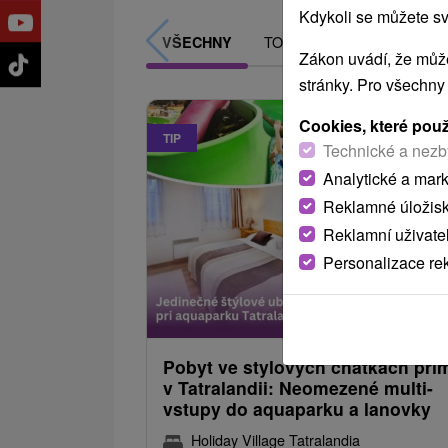
Kdykoli se můžete sv
TOP - NEJPRODÁVANĚJŠÍ
VŠECHNY
Zákon uvádí, že může
stránky. Pro všechny
Cookies, které pou
TIP
Technické a nezb
Analytické a mar
Reklamné úložis
Reklamní uživate
Personalizace re
1 762,80
od
/noc/
Pobyt ve stylových chatkách pří
v Tatralandii: Neomezené multi-
vstupy do aquaparku a lanovky
Holiday Village Tatralandia