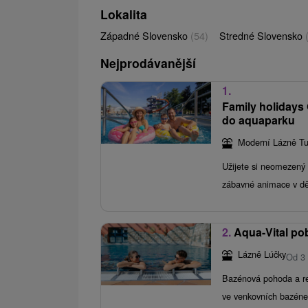
Lokalita
Západné Slovensko
(54)
Stredné Slovensko
Nejprodávanější
1.
Family holidays
do aquaparku
Moderní Lázně Tu
Užijete si neomezený 
zábavné animace v dě
2.
Aqua-Vital po
Lázně Lúčky
Od 3
Bazénová pohoda a re
ve venkovních bazénech