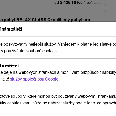
2 426,10
Kč
od
/noc/osoba
ss pobyt RELAX CLASSIC: oblíbený pobyt pro
ní
 nám záleží
lice: sleva ve výši 20 % na vybrané pobyty do
Od 2 Nocí
Polopenze
poskytovat ty nejlepší služby. Vzhledem k platné legislativě o
e s ubytováním a polopenzí. Součástí balíčku je neomezený vstup do
 s používáním souborů cookies.
tural Spa,...
3 826,74
Kč
od
/noc/osoba
i a měření
e děje na webových stránkách a mohli vám přizpůsobit nabídky
Zobrazit více
 také
služby společnosti Google
.
xtové soubory, které mohou být používány webovými stránkami, 
 Díky cookies vám můžeme nabízet služby podle toho, co opravd
ký Mikuláš
(5)
Lúčky
(4)
Liptovský Ján
(4)
Zobrazit vše