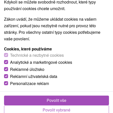
Kdykoli se můžete svobodně rozhodnout, které typy
Nejprodávanější
používání cookies chcete umožnit.
Zákon uvádí, že můžeme ukládat cookies na vašem
zařízení, pokud jsou nezbytně nutné pro provoz této
Obce a města
stránky. Pro všechny ostatní typy cookies potřebujeme
vaše povolení.
Bešeňová
(2)
Lúčky
(1)
Cookies, které používáme
TOP - NEJPRODÁVANĚJŠÍ
NEJLEVNĚJŠ
Technické a nezbytné cookies
VŠECHNY
Analytické a marketingové cookies
Reklamné úložisko
Reklamní uživatelská data
Personalizace reklam
Povolit vše
Povolit vybrané