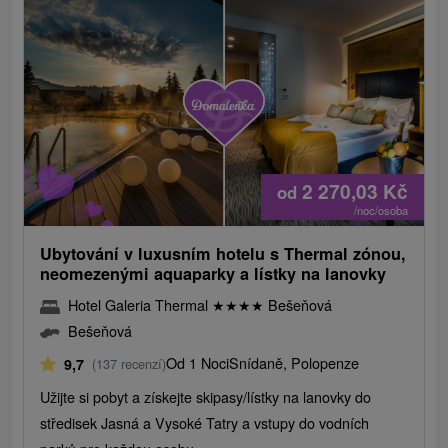
2 270,03
Kč
od
/noc/osoba
Ubytování v luxusním hotelu s Thermal zónou,
neomezenými aquaparky a lístky na lanovky
Hotel Galeria Thermal
★
★
★
★
Bešeňová
Bešeňová
Od 1 Noci
Snídaně, Polopenze
9,7
(137 recenzí)
Užijte si pobyt a získejte skipasy/lístky na lanovky do
středisek Jasná a Vysoké Tatry a vstupy do vodních