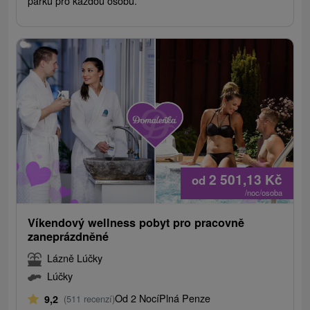
parků pro každou osobu.
2 501,13
Kč
od
/noc/osoba
Víkendový wellness pobyt pro pracovně
zaneprázdněné
Lázně Lúčky
Lúčky
Od 2 Nocí
Plná Penze
9,2
(511 recenzí)