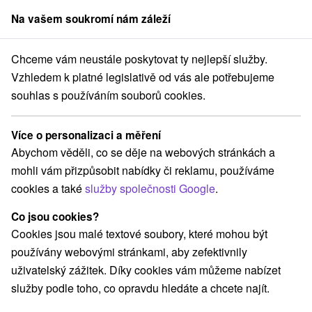
Na vašem soukromí nám záleží
člen skupiny
Sorger
Chceme vám neustále poskytovat ty nejlepší služby.
Pobyty na Slovensku
Romantický víkend pro dva
Chočské vrchy
Vzhledem k platné legislativě od vás ale potřebujeme
souhlas s používáním souborů cookies.
Romantický víkend pro dva
Chočské vrchy
Více o personalizaci a měření
Abychom věděli, co se děje na webových stránkách a
Kategorie
mohli vám přizpůsobit nabídky či reklamu, používáme
cookies a také
služby společnosti Google
.
Všechny kategorie
Pobyty v akci
(8)
Wellness pobyty
Víkendové pobyty
(7)
(8)
Co jsou cookies?
Romantické pobyty
Pobyty pro seniory
(3)
(3)
Cookies jsou malé textové soubory, které mohou být
Rodinné pobyty
(6)
používány webovými stránkami, aby zefektivnily
uživatelský zážitek. Díky cookies vám můžeme nabízet
služby podle toho, co opravdu hledáte a chcete najít.
Vyberte lokalitu nebo termín