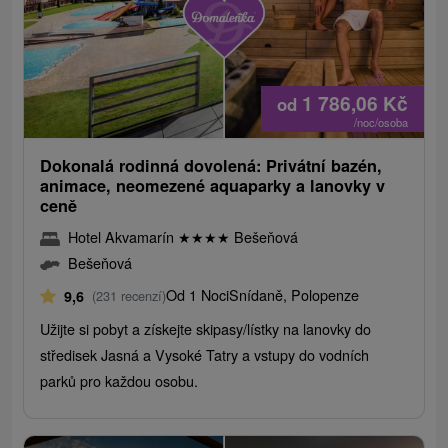
1 786,06
Kč
od
/noc/osoba
Dokonalá rodinná dovolená: Privátní bazén,
animace, neomezené aquaparky a lanovky v
ceně
Hotel Akvamarín
★
★
★
★
Bešeňová
Bešeňová
Od 1 Noci
Snídaně, Polopenze
9,6
(231 recenzí)
Užijte si pobyt a získejte skipasy/lístky na lanovky do
středisek Jasná a Vysoké Tatry a vstupy do vodních
parků pro každou osobu.