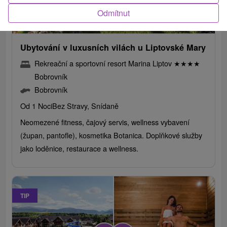
Odmítnut
1 750,79
Kč
od
/noc/osoba
Ubytování v luxusních vilách u Liptovské Mary
Rekreační a sportovní resort Marina Liptov
★
★
★
★
Bobrovník
Bobrovník
Od 1 Noci
Bez Stravy, Snídaně
Neomezené fitness, čajový servis, wellness vybavení
(župan, pantofle), kosmetika Botanica. Doplňkové služby
jako loděnice, restaurace a wellness.
TIP