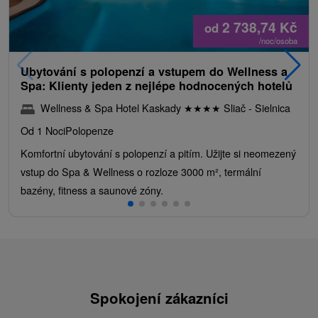
2 738,74
Kč
od
/noc/osoba
Ubytování s polopenzí a vstupem do Wellness a
Spa: Klienty jeden z nejlépe hodnocených hotelů
Wellness & Spa Hotel Kaskady
★
★
★
★
Sliač - Sielnica
Od 1 Noci
Polopenze
Komfortní ubytování s polopenzí a pitím. Užijte si neomezený
vstup do Spa & Wellness o rozloze 3000 m², termální
bazény, fitness a saunové zóny.
Spokojení zákazníci