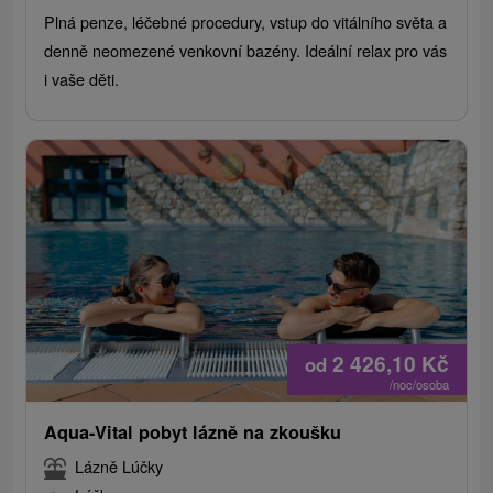
Plná penze, léčebné procedury, vstup do vitálního světa a
denně neomezené venkovní bazény. Ideální relax pro vás
i vaše děti.
2 426,10
Kč
od
/noc/osoba
Aqua-Vital pobyt lázně na zkoušku
Lázně Lúčky