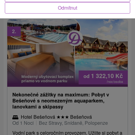
Ideální relax pro vás i vaše děti.
Odmítnut
2.
1 322,10
Kč
od
/noc/osoba
Nekonečné zážitky na maximum: Pobyt v
Bešeňové s neomezeným aquaparkem,
lanovkami a skipassy
Hotel Bešeňová
★
★
★
Bešeňová
Od 1 Noci
Bez Stravy, Snídaně, Polopenze
Vodní park s celoročním provozem. Užijte si pobyt a