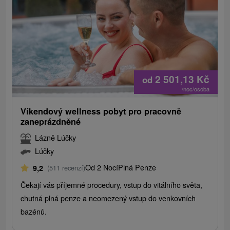
2 501,13
Kč
od
/noc/osoba
Víkendový wellness pobyt pro pracovně
zaneprázdněné
Lázně Lúčky
Lúčky
Od 2 Nocí
Plná Penze
9,2
(511 recenzí)
Čekají vás příjemné procedury, vstup do vitálního světa,
chutná plná penze a neomezený vstup do venkovních
bazénů.