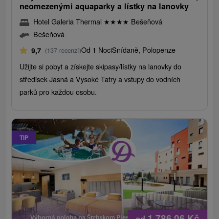
neomezenými aquaparky a lístky na lanovky
Hotel Galeria Thermal
★
★
★
★
Bešeňová
Bešeňová
Od 1 Noci
Snídaně, Polopenze
9,7
(137 recenzí)
Užijte si pobyt a získejte skipasy/lístky na lanovky do
středisek Jasná a Vysoké Tatry a vstupy do vodních
parků pro každou osobu.
TIP
1 786,06
Kč
od