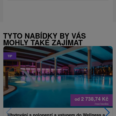
TYTO NABÍDKY BY VÁS
MOHLY TAKÉ ZAJÍMAT
TIP
2 738,74
Kč
od
/noc/osoba
Ubytování s polopenzí a vstupem do Wellness a