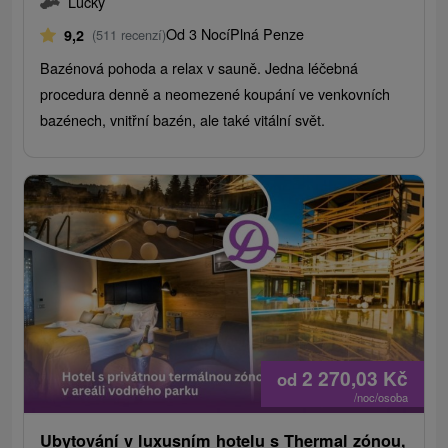
Lúčky
Od 3 Nocí
Plná Penze
9,2
(511 recenzí)
Bazénová pohoda a relax v sauně. Jedna léčebná
procedura denně a neomezené koupání ve venkovních
bazénech, vnitřní bazén, ale také vitální svět.
2 270,03
Kč
od
/noc/osoba
Ubytování v luxusním hotelu s Thermal zónou,