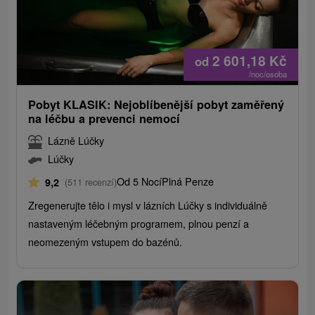
2 601,18
Kč
od
/noc/osoba
Pobyt KLASIK: Nejoblíbenější pobyt zaměřený
na léčbu a prevenci nemocí
Lázně Lúčky
Lúčky
Od 5 Nocí
Plná Penze
9,2
(511 recenzí)
Zregenerujte tělo i mysl v lázních Lúčky s individuálně
nastaveným léčebným programem, plnou penzí a
neomezeným vstupem do bazénů.