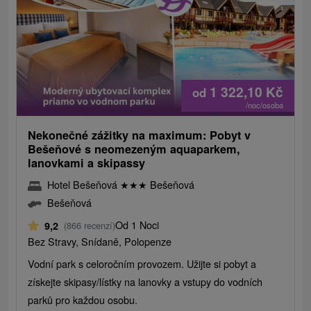
1 322,10
Kč
od
/noc/osoba
Nekonečné zážitky na maximum: Pobyt v
Bešeňové s neomezeným aquaparkem,
lanovkami a skipassy
Hotel Bešeňová
★
★
★
Bešeňová
Bešeňová
Od 1 Noci
9,2
(866 recenzí)
Bez Stravy, Snídaně, Polopenze
Vodní park s celoročním provozem. Užijte si pobyt a
získejte skipasy/lístky na lanovky a vstupy do vodních
parků pro každou osobu.