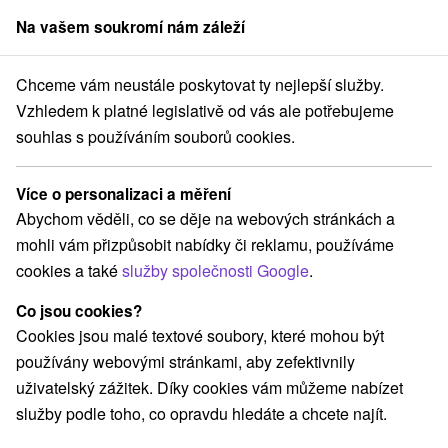
Na vašem soukromí nám záleží
člen skupiny
Sorger
Chceme vám neustále poskytovat ty nejlepší služby.
Pobyty na Slovensku
Wellness pobyty
Chočské vrchy
Vzhledem k platné legislativě od vás ale potřebujeme
souhlas s používáním souborů cookies.
Wellness pobyty Chočské vrchy
Více o personalizaci a měření
Kategorie
Abychom věděli, co se děje na webových stránkách a
mohli vám přizpůsobit nabídky či reklamu, používáme
Všechny kategorie
Pobyty v akci
(8)
cookies a také
služby společnosti Google
.
Wellness pobyty
Víkendové pobyty
(7)
(8)
Romantické pobyty
Pobyty pro seniory
(3)
(3)
Co jsou cookies?
Rodinné pobyty
(6)
Cookies jsou malé textové soubory, které mohou být
používány webovými stránkami, aby zefektivnily
uživatelský zážitek. Díky cookies vám můžeme nabízet
Vyberte lokalitu nebo termín
služby podle toho, co opravdu hledáte a chcete najít.