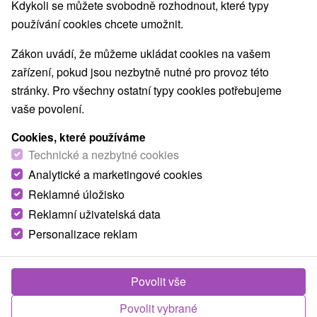
Nejprodávanější
Kdykoli se můžete svobodně rozhodnout, které typy
používání cookies chcete umožnit.
1.
Zákon uvádí, že můžeme ukládat cookies na vašem
zařízení, pokud jsou nezbytně nutné pro provoz této
stránky. Pro všechny ostatní typy cookies potřebujeme
vaše povolení.
Cookies, které používáme
2 638,70
Kč
od
Technické a nezbytné cookies
/noc/osoba
Analytické a marketingové cookies
Reklamné úložisko
Lázeňská pohoda v Lúčkách: Relax,
regenerace, wellness a zážitky pro celou
Reklamní uživatelská data
rodinu
Personalizace reklam
Lázně Lúčky
Od 2 Nocí
Plná Penze
Povolit vše
Plná penze, léčebné procedury, vstup do vitálního
Povolit vybrané
světa a denně neomezené venkovní bazény.