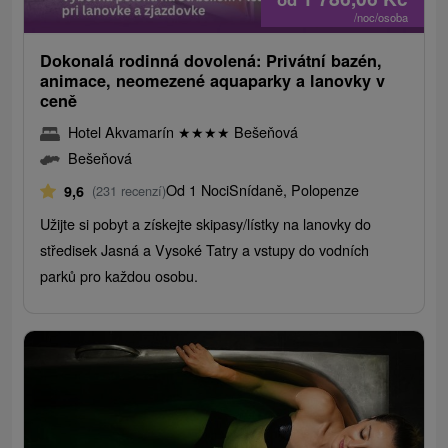
/noc/osoba
Dokonalá rodinná dovolená: Privátní bazén,
animace, neomezené aquaparky a lanovky v
ceně
Hotel Akvamarín
★
★
★
★
Bešeňová
Bešeňová
Od 1 Noci
Snídaně, Polopenze
9,6
(231 recenzí)
Užijte si pobyt a získejte skipasy/lístky na lanovky do
středisek Jasná a Vysoké Tatry a vstupy do vodních
parků pro každou osobu.