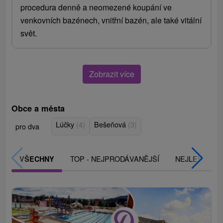
procedura denně a neomezené koupání ve
venkovních bazénech, vnitřní bazén, ale také vitální
svět.
Zobrazit více
Obce a města
Lúčky
(4)
Bešeňová
(3)
pro dva
TOP - NEJPRODÁVANĚJŠÍ
NEJLEVNĚJŠ
VŠECHNY