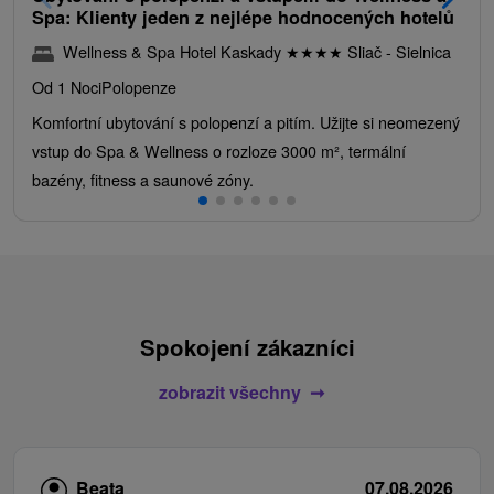
Spa: Klienty jeden z nejlépe hodnocených hotelů
Wellness & Spa Hotel Kaskady
★
★
★
★
Sliač - Sielnica
Od 1 Noci
Polopenze
Komfortní ubytování s polopenzí a pitím. Užijte si neomezený
vstup do Spa & Wellness o rozloze 3000 m², termální
bazény, fitness a saunové zóny.
Spokojení zákazníci
zobrazit všechny
Beata
07.08.2026