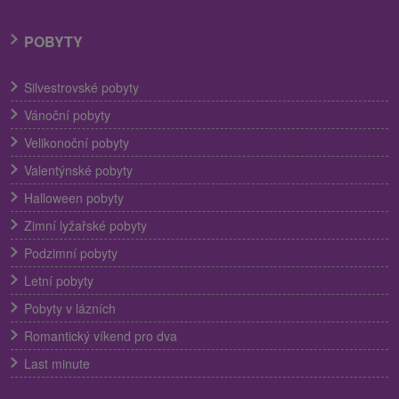
POBYTY
Silvestrovské pobyty
Vánoční pobyty
Velikonoční pobyty
Valentýnské pobyty
Halloween pobyty
Zimní lyžařské pobyty
Podzimní pobyty
Letní pobyty
Pobyty v lázních
Romantický víkend pro dva
Last minute