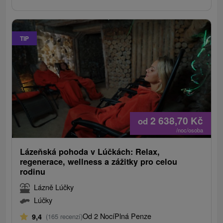
TIP
2 638,70
Kč
od
/noc/osoba
Lázeňská pohoda v Lúčkách: Relax,
regenerace, wellness a zážitky pro celou
rodinu
Lázně Lúčky
Lúčky
Od 2 Nocí
Plná Penze
9,4
(165 recenzí)