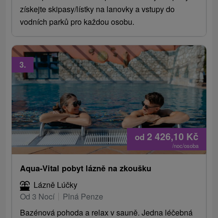
získejte skipasy/lístky na lanovky a vstupy do
vodních parků pro každou osobu.
3.
2 426,10
Kč
od
/noc/osoba
Aqua-Vital pobyt lázně na zkoušku
Lázně Lúčky
Od 3 Nocí
Plná Penze
Bazénová pohoda a relax v sauně. Jedna léčebná