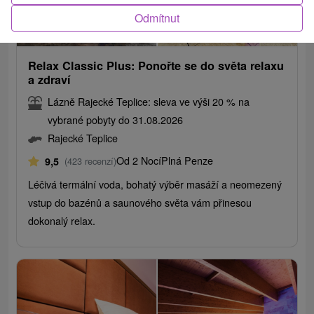
Odmítnut
4 702,13
Kč
od
/noc/osoba
Relax Classic Plus: Ponořte se do světa relaxu
a zdraví
Lázně Rajecké Teplice: sleva ve výši 20 % na
vybrané pobyty do 31.08.2026
Rajecké Teplice
Od 2 Nocí
Plná Penze
9,5
(423 recenzí)
Léčivá termální voda, bohatý výběr masáží a neomezený
vstup do bazénů a saunového světa vám přinesou
dokonalý relax.