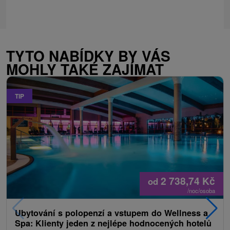
TYTO NABÍDKY BY VÁS
MOHLY TAKÉ ZAJÍMAT
TIP
2 738,74
Kč
od
/noc/osoba
Ubytování s polopenzí a vstupem do Wellness a
Spa: Klienty jeden z nejlépe hodnocených hotelů