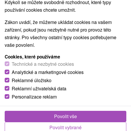
Kdykoli se můžete svobodně rozhodnout, které typy
Nejprodávanější
používání cookies chcete umožnit.
Zákon uvádí, že můžeme ukládat cookies na vašem
zařízení, pokud jsou nezbytně nutné pro provoz této
Obce a města
stránky. Pro všechny ostatní typy cookies potřebujeme
vaše povolení.
Rajecké Teplice
(1)
Belá
(1)
Cookies, které používáme
TOP - NEJPRODÁVANĚJŠÍ
NEJLEVNĚJŠ
Technické a nezbytné cookies
VŠECHNY
Analytické a marketingové cookies
Reklamné úložisko
Reklamní uživatelská data
Personalizace reklam
Povolit vše
Povolit vybrané