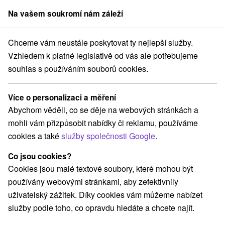
Na vašem soukromí nám záleží
člen skupiny
Sorger
Chceme vám neustále poskytovat ty nejlepší služby.
Pobyty na Slovensku
Romantický víkend pro dva
Horné Považie
Vzhledem k platné legislativě od vás ale potřebujeme
souhlas s používáním souborů cookies.
Romantický víkend pro dva Horné
Považie
Více o personalizaci a měření
Abychom věděli, co se děje na webových stránkách a
Kategorie
mohli vám přizpůsobit nabídky či reklamu, používáme
cookies a také
služby společnosti Google
.
Všechny kategorie
Pobyty v akci
(2)
Wellness pobyty
Víkendové pobyty
(10)
(7)
Co jsou cookies?
Romantické pobyty
Pobyty pro seniory
(3)
(1)
Cookies jsou malé textové soubory, které mohou být
Rodinné pobyty
(4)
používány webovými stránkami, aby zefektivnily
uživatelský zážitek. Díky cookies vám můžeme nabízet
služby podle toho, co opravdu hledáte a chcete najít.
Vyberte lokalitu nebo termín