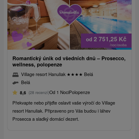
2 751,25
Kč
od
/noc/osoba
Romantický únik od všedních dnů – Prosecco,
wellness, polopenze
Village resort Hanuliak
★
★
★
★
Belá
Belá
Od 1 Noci
Polopenze
8,6
(28 recenzí)
Překvapte nebo přijďte oslavit vaše výročí do Village
resort Hanuliak. Připraveno pro Vás budou i láhev
Prosecca a sladký domácí dezert.