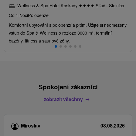
Wellness & Spa Hotel Kaskady
★
★
★
★
Sliač - Sielnica
Od 1 Noci
Polopenze
Komfortní ubytování s polopenzí a pitím. Užijte si neomezený
vstup do Spa & Wellness o rozloze 3000 m², termální
bazény, fitness a saunové zóny.
Spokojení zákazníci
zobrazit všechny
Miroslav
08.08.2026