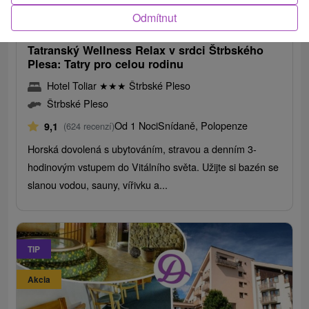
1 747,11
Kč
od
Odmítnut
/noc/osoba
Tatranský Wellness Relax v srdci Štrbského
Plesa: Tatry pro celou rodinu
Hotel Toliar
★
★
★
Štrbské Pleso
Štrbské Pleso
Od 1 Noci
Snídaně, Polopenze
9,1
(624 recenzí)
Horská dovolená s ubytováním, stravou a denním 3-
hodinovým vstupem do Vitálního světa. Užijte si bazén se
slanou vodou, sauny, vířivku a...
TIP
Akcia