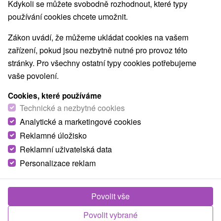
Nejprodávanější
Kdykoli se můžete svobodně rozhodnout, které typy
používání cookies chcete umožnit.
Zákon uvádí, že můžeme ukládat cookies na vašem
Obce a města
zařízení, pokud jsou nezbytně nutné pro provoz této
stránky. Pro všechny ostatní typy cookies potřebujeme
pro dva
vaše povolení.
Cookies, které používáme
TOP - NEJPRODÁVANĚJŠÍ
NEJLEVNĚJŠ
VŠECHNY
Technické a nezbytné cookies
Analytické a marketingové cookies
Reklamné úložisko
TIP
Reklamní uživatelská data
Personalizace reklam
Povolit vše
Povolit vybrané