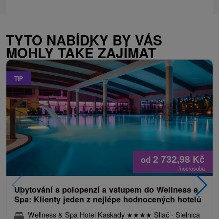
TYTO NABÍDKY BY VÁS
MOHLY TAKÉ ZAJÍMAT
TIP
2 732,98
Kč
od
/noc/osoba
Ubytování s polopenzí a vstupem do Wellness a
Spa: Klienty jeden z nejlépe hodnocených hotelů
Wellness & Spa Hotel Kaskady
★
★
★
★
Sliač - Sielnica