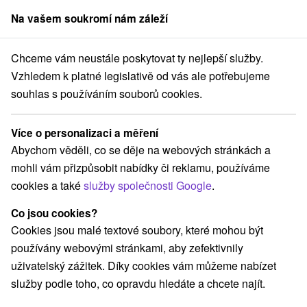
Na vašem soukromí nám záleží
člen skupiny
Sorger
Chceme vám neustále poskytovat ty nejlepší služby.
obyty v akci
Východné Slovensko
Prešovský kraj
Štrbské Pleso
Vzhledem k platné legislativě od vás ale potřebujeme
souhlas s používáním souborů cookies.
Pobyty v akci Štrbské Pleso
Více o personalizaci a měření
Kategorie
Abychom věděli, co se děje na webových stránkách a
mohli vám přizpůsobit nabídky či reklamu, používáme
Všechny kategorie
Pobyty v akci
(2)
cookies a také
služby společnosti Google
.
Wellness pobyty
Víkendové pobyty
(4)
(4)
Romantické pobyty
Pobyty pro seniory
(1)
(3)
Co jsou cookies?
Rodinné pobyty
(4)
Cookies jsou malé textové soubory, které mohou být
používány webovými stránkami, aby zefektivnily
uživatelský zážitek. Díky cookies vám můžeme nabízet
Vyberte lokalitu nebo termín
služby podle toho, co opravdu hledáte a chcete najít.