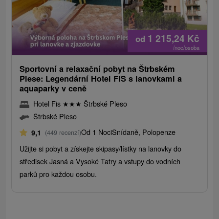
1 215,24
Kč
od
/noc/osoba
Sportovní a relaxační pobyt na Štrbském
Plese: Legendární Hotel FIS s lanovkami a
aquaparky v ceně
Hotel Fis
★
★
★
Štrbské Pleso
Štrbské Pleso
Od 1 Noci
Snídaně, Polopenze
9,1
(449 recenzí)
Užijte si pobyt a získejte skipasy/lístky na lanovky do
středisek Jasná a Vysoké Tatry a vstupy do vodních
parků pro každou osobu.