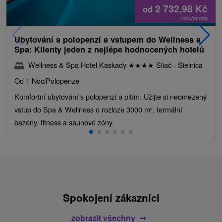
2 732,98
Kč
od
/noc/osoba
Ubytování s polopenzí a vstupem do Wellness a
Spa: Klienty jeden z nejlépe hodnocených hotelů
Wellness & Spa Hotel Kaskady
★
★
★
★
Sliač - Sielnica
Od 1 Noci
Polopenze
Komfortní ubytování s polopenzí a pitím. Užijte si neomezený
vstup do Spa & Wellness o rozloze 3000 m², termální
bazény, fitness a saunové zóny.
Spokojení zákazníci
zobrazit všechny