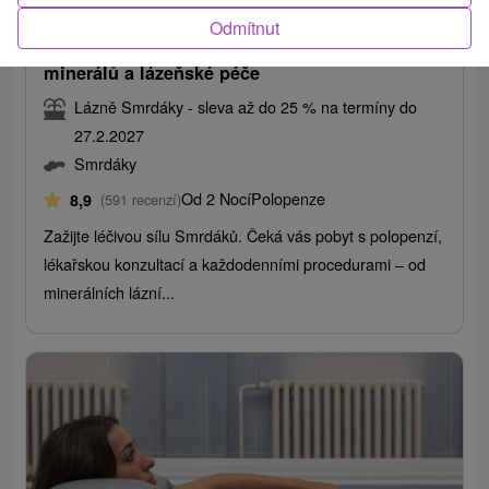
/noc/osoba
Odmítnut
ZDRAVÍ VE SMRDÁCÍCH - léčivý relax a síla
minerálů a lázeňské péče
Lázně Smrdáky - sleva až do 25 % na termíny do
27.2.2027
Smrdáky
Od 2 Nocí
Polopenze
8,9
(591 recenzí)
Zažijte léčivou sílu Smrdáků. Čeká vás pobyt s polopenzí,
lékařskou konzultací a každodenními procedurami – od
minerálních lázní...