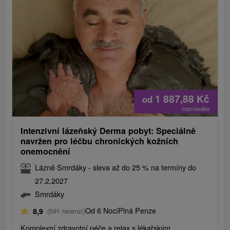
1 887,88
Kč
od
/noc/osoba
Intenzivní lázeňský Derma pobyt: Speciálně
navržen pro léčbu chronických kožních
onemocnění
Lázně Smrdáky - sleva až do 25 % na termíny do
27.2.2027
Smrdáky
Od 6 Nocí
Plná Penze
8,9
(591 recenzí)
Komplexní zdravotní péče a relax s lékařským