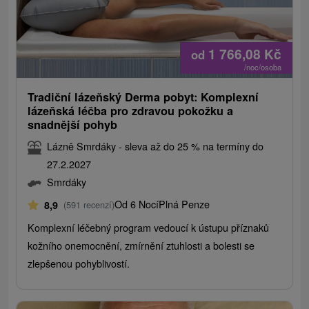
1 766,08
Kč
od
/noc/osoba
Tradiční lázeňský Derma pobyt: Komplexní
lázeňská léčba pro zdravou pokožku a
snadnější pohyb
Lázně Smrdáky - sleva až do 25 % na termíny do
27.2.2027
Smrdáky
Od 6 Nocí
Plná Penze
8,9
(591 recenzí)
Komplexní léčebný program vedoucí k ústupu příznaků
kožního onemocnění, zmírnění ztuhlosti a bolesti se
zlepšenou pohyblivostí.