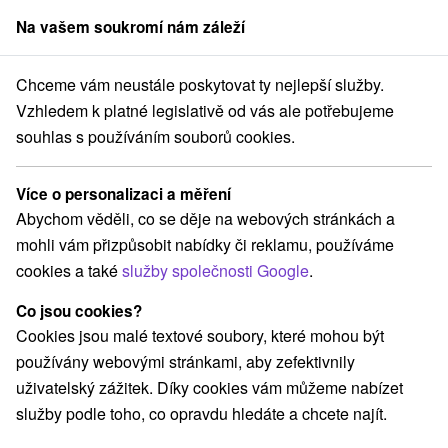
Na vašem soukromí nám záleží
člen skupiny
Sorger
Chceme vám neustále poskytovat ty nejlepší služby.
Pobyty na Slovensku
Pobyty v akci
Záhorská nížina
Vzhledem k platné legislativě od vás ale potřebujeme
souhlas s používáním souborů cookies.
Pobyty v akci Záhorská nížina
Více o personalizaci a měření
Kategorie
Abychom věděli, co se děje na webových stránkách a
mohli vám přizpůsobit nabídky či reklamu, používáme
Všechny kategorie
Pobyty v akci
(3)
cookies a také
služby společnosti Google
.
Wellness pobyty
Víkendové pobyty
(1)
(1)
Pobyty pro seniory
(1)
Co jsou cookies?
Cookies jsou malé textové soubory, které mohou být
používány webovými stránkami, aby zefektivnily
Vyberte lokalitu nebo termín
uživatelský zážitek. Díky cookies vám můžeme nabízet
služby podle toho, co opravdu hledáte a chcete najít.
Nejprodávanější