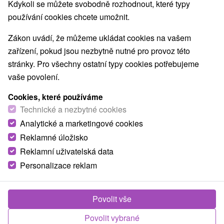
Kdykoli se můžete svobodně rozhodnout, které typy
používání cookies chcete umožnit.
Obce a města
Zákon uvádí, že můžeme ukládat cookies na vašem
zařízení, pokud jsou nezbytně nutné pro provoz této
Smrdáky
(3)
pro dva
stránky. Pro všechny ostatní typy cookies potřebujeme
vaše povolení.
TOP - NEJPRODÁVANĚJŠÍ
NEJLEVNĚJŠ
VŠECHNY
Cookies, které používáme
Technické a nezbytné cookies
Analytické a marketingové cookies
TIP
Reklamné úložisko
Reklamní uživatelská data
Personalizace reklam
Povolit vše
1 400,19
Kč
od
Povolit vybrané