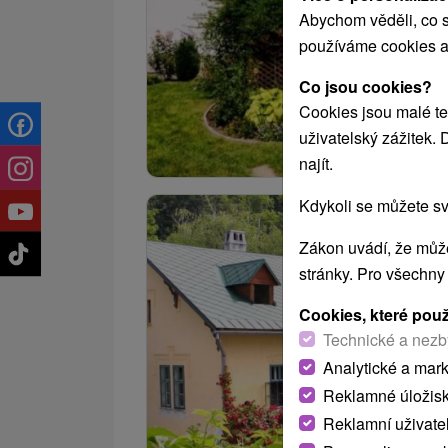
Abychom věděli, co s
používáme cookies a
Co jsou cookies?
Cookies jsou malé te
uživatelský zážitek.
najít.
Kdykoli se můžete sv
Zákon uvádí, že může
stránky. Pro všechny
Cookies, které pou
Technické a nezb
Analytické a mar
Reklamné úložis
Reklamní uživate