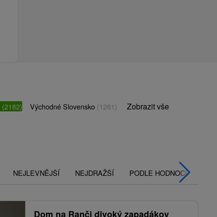
Zobrazit vše
o
(2182)
Východné Slovensko
(1261)
NEJLEVNĚJŠÍ
NEJDRAŽŠÍ
PODLE HODNOCENÍ
Dom na Ranči divoký zapadákov