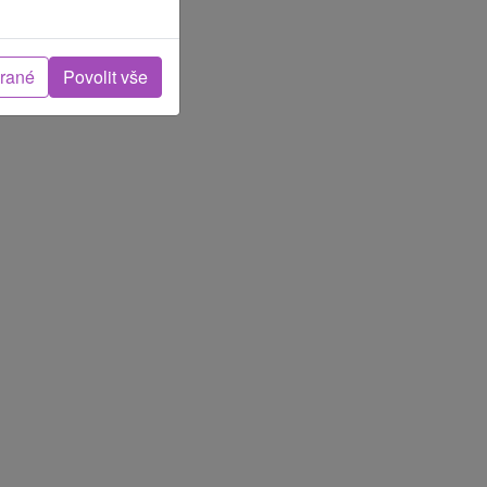
brané
Povolit vše