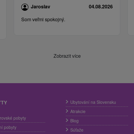
Jaroslav
04.08.2026
Som veľmi spokojný.
Zobrazit více
YTY
Ubytování na Slovensku
Atrakcie
trovské pobyty
Blog
í pobyty
Súťaže