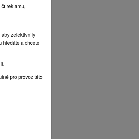
 či reklamu,
aby zefektivnily
u hledáte a chcete
t.
tné pro provoz této