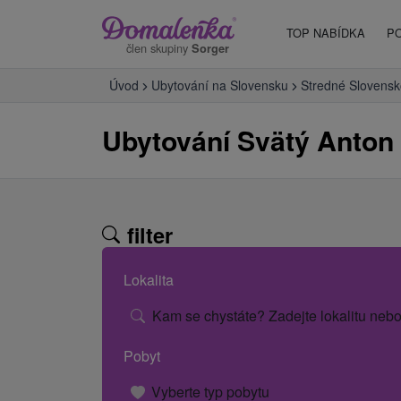
TOP NABÍDKA
P
člen skupiny
Sorger
Úvod
Ubytování na Slovensku
Stredné Slovensk
Ubytování Svätý Anton
filter
Lokalita
Kam se chystáte? Zadejte lokalitu nebo
Pobyt
Vyberte typ pobytu