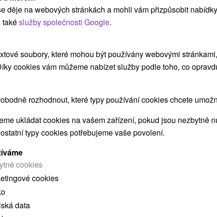
Ubytovanie v krásnom prostredí Štiavnických
e děje na webových stránkách a mohli vám přizpůsobit nabídky
vrchov, v malebnej dedinke Svätý Anton, ponúka
 také
služby společnosti Google
.
svojim...
xtové soubory, které mohou být používány webovými stránkami, 
 Díky cookies vám můžeme nabízet služby podle toho, co opravd
ZOBRAZIT
obodně rozhodnout, které typy používání cookies chcete umožni
Soví Dom Svätý Anton
me ukládat cookies na vašem zařízení, pokud jsou nezbytně nu
Svätý Anton
 ostatní typy cookies potřebujeme vaše povolení.
žíváme
ytné cookies
Jedinečné apartmány pri kaštieli so vstupom do
ketingové cookies
anglickej záhrady, ktorá sa postará o dokonalú...
ko
lská data