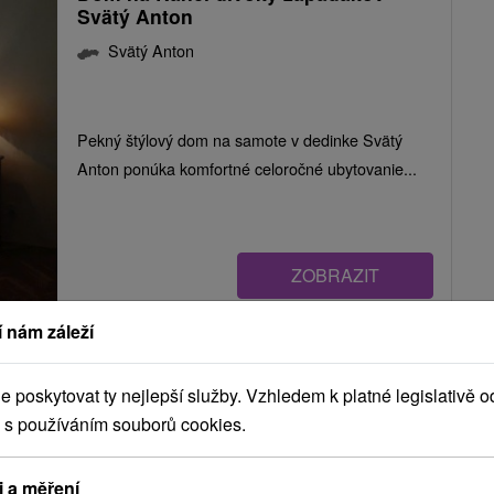
Svätý Anton
Svätý Anton
Pekný štýlový dom na samote v dedinke Svätý
Anton ponúka komfortné celoročné ubytovanie...
ZOBRAZIT
 nám záleží
Ubytovanie Café Madeira Svätý
Anton
poskytovat ty nejlepší služby. Vzhledem k platné legislativě o
 s používáním souborů cookies.
Svätý Anton
i a měření