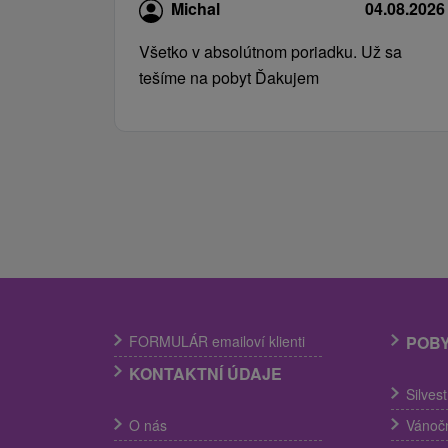
Michal
04.08.2026
Všetko v absolútnom poriadku. Už sa
tešíme na pobyt Ďakujem
FORMULÁR emailoví klienti
POB
KONTAKTNÍ ÚDAJE
Silves
O nás
Vánočn