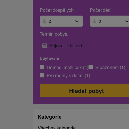
Počet dospělých
Počet dětí
Termín pobytu
Příjezd - Odjezd
Ubytování
Domácí mazlíček (4)
S bazénem (1)
Pro rodiny s dětmi (1)
Kategorie
Všechny kategorie