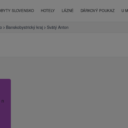
OBYTY SLOVENSKO
HOTELY
LÁZNĚ
DÁRKOVÝ POUKAZ
U 
o
Banskobystrický kraj
Svätý Anton
 název hotelu.