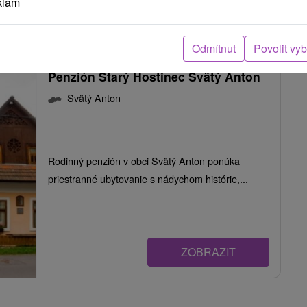
klam
ZOBRAZIT
Odmítnut
Povolit vy
Penzión Starý Hostinec Svätý Anton
Svätý Anton
Rodinný penzión v obci Svätý Anton ponúka
priestranné ubytovanie s nádychom histórie,...
ZOBRAZIT