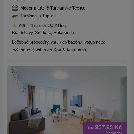
Moderní Lázně Turčianské Teplice
Turčianske Teplice
Od 2 Nocí
9,9
(16 recenzí)
Bez Stravy, Snídaně, Polopenze
Léčebné procedúry, vstup do bazénu, vstup nebo
zvýhodněný vstup do Spa & Aquaparku.
937,93
Kč
od
/noc/osoba