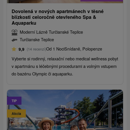
Dovolená v nových apartmánech v těsné
blízkosti celoročně otevřeného Spa &
Aquaparku
Moderní Lázně Turčianské Teplice
Turčianske Teplice
Od 1 Noci
Snídaně, Polopenze
9,9
(14 recenzí)
Vyberte si rodinný, relaxační nebo medical wellness pobyt
v apartmánu s léčebnými procedurami a volným vstupem
do bazénu Olympic či aquaparku.
TIP
Akcia