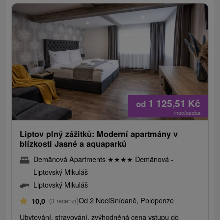
1 125,51
Kč
od
/noc/osoba
Liptov plný zážitků: Moderní apartmány v
blízkosti Jasné a aquaparků
Demänová Apartments
★
★
★
★
Demänová -
Liptovský Mikuláš
Liptovský Mikuláš
Od 2 Nocí
Snídaně, Polopenze
10,0
(3 recenzí)
Ubytování, stravování, zvýhodněná cena vstupu do