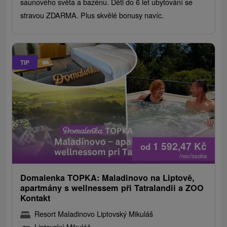
saunového světa a bazénu. Děti do 6 let ubytování se
stravou ZDARMA. Plus skvělé bonusy navíc.
TIP
1 592,47
Kč
od
/noc/osoba
Domalenka TOPKA: Maladinovo na Liptově,
apartmány s wellnessem při Tatralandii a ZOO
Kontakt
Resort Maladinovo Liptovský Mikuláš
Liptovský Mikuláš