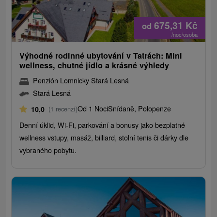
675,31
Kč
od
/noc/osoba
Výhodné rodinné ubytování v Tatrách: Mini
wellness, chutné jídlo a krásné výhledy
Penzión Lomnicky Stará Lesná
Stará Lesná
Od 1 Noci
Snídaně, Polopenze
10,0
(1 recenzí)
Denní úklid, Wi-Fi, parkování a bonusy jako bezplatné
wellness vstupy, masáž, billiard, stolní tenis či dárky dle
vybraného pobytu.