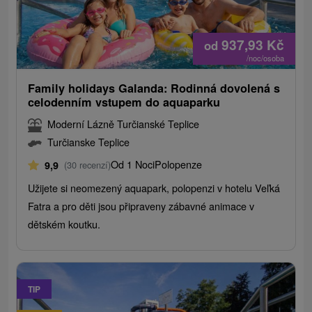
937,93
Kč
od
/noc/osoba
Family holidays Galanda: Rodinná dovolená s
celodenním vstupem do aquaparku
Moderní Lázně Turčianské Teplice
Turčianske Teplice
Od 1 Noci
Polopenze
9,9
(30 recenzí)
Užijete si neomezený aquapark, polopenzi v hotelu Veľká
Fatra a pro děti jsou připraveny zábavné animace v
dětském koutku.
TIP