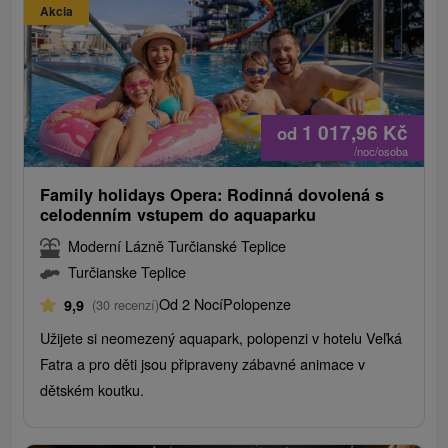
Akcia
1 017,96
Kč
od
/noc/osoba
Family holidays Opera: Rodinná dovolená s
celodenním vstupem do aquaparku
Moderní Lázně Turčianské Teplice
Turčianske Teplice
Od 2 Nocí
Polopenze
9,9
(30 recenzí)
Užijete si neomezený aquapark, polopenzi v hotelu Veľká
Fatra a pro děti jsou připraveny zábavné animace v
dětském koutku.