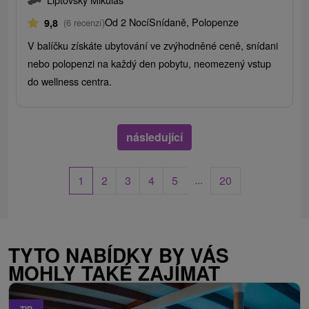
Od 2 Nocí
Snídaně, Polopenze
9,8
(6 recenzí)
V balíčku získáte ubytování ve zvýhodněné ceně, snídani
nebo polopenzi na každý den pobytu, neomezený vstup
do wellness centra.
následující
...
1
2
3
4
5
20
TYTO NABÍDKY BY VÁS
MOHLY TAKÉ ZAJÍMAT
TIP