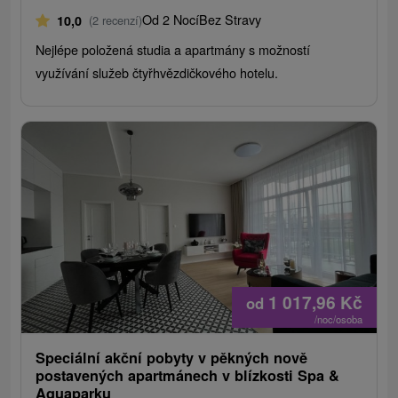
Od 2 Nocí
Bez Stravy
10,0
(2 recenzí)
Nejlépe položená studia a apartmány s možností
využívání služeb čtyřhvězdičkového hotelu.
1 017,96
Kč
od
/noc/osoba
Speciální akční pobyty v pěkných nově
postavených apartmánech v blízkosti Spa &
Aquaparku