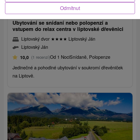
1 920,87
Kč
od
Odmítnut
/noc/osoba
Ubytování se snídaní nebo polopenzí a
vstupem do relax centra v liptovské dřevěnici
Liptovský dvor
★
★
★
★
Liptovský Ján
Liptovský Ján
Od 1 Noci
Snídaně, Polopenze
10,0
(1 recenzí)
Jedinečné a pohodlné ubytování v soukromí dřevěniček
na Liptově.