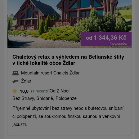
1 344,36
Kč
od
/noc/osoba
Chaletový relax s výhledem na Belianské štíty
v tiché lokalitě obce Ždiar
Mountain resort Chalets Ždiar
Ždiar
Od 2 Nocí
10,0
(1 recenzí)
Bez Stravy, Snídaně, Polopenze
Příjemné ubytování bez stravy nebo s bufetovou snídaní
či polopenzí, se soukromou finskou saunou a venkovní
jacuzzi.