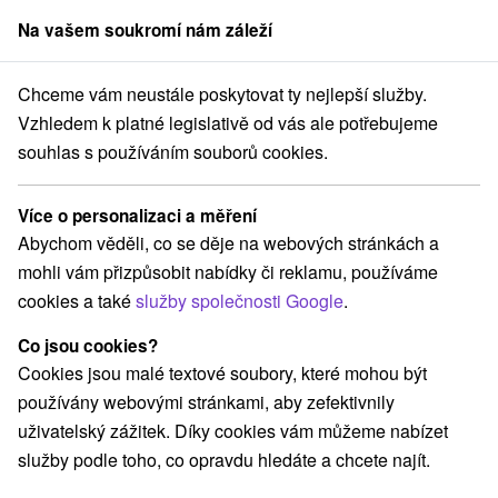
Na vašem soukromí nám záleží
člen skupiny
Sorger
Chceme vám neustále poskytovat ty nejlepší služby.
Pobyty na Slovensku
Víkendové pobyty
Vzhledem k platné legislativě od vás ale potřebujeme
souhlas s používáním souborů cookies.
Podle hodnocení víkendové pobyty
Více o personalizaci a měření
Kategorie
Abychom věděli, co se děje na webových stránkách a
mohli vám přizpůsobit nabídky či reklamu, používáme
Všechny kategorie
Pobyty v akci
(148)
cookies a také
služby společnosti Google
.
Wellness pobyty
Víkendové pobyty
(217)
(192)
Romantické pobyty
Pobyty pro seniory
(56)
(85)
Co jsou cookies?
Rodinné pobyty
(149)
Cookies jsou malé textové soubory, které mohou být
používány webovými stránkami, aby zefektivnily
uživatelský zážitek. Díky cookies vám můžeme nabízet
Vyberte lokalitu nebo termín
služby podle toho, co opravdu hledáte a chcete najít.