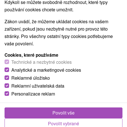
Nejprodávanější
Kdykoli se můžete svobodně rozhodnout, které typy
používání cookies chcete umožnit.
Zákon uvádí, že můžeme ukládat cookies na vašem
Nejhledanější oblasti
zařízení, pokud jsou nezbytně nutné pro provoz této
Zobrazit vše
stránky. Pro všechny ostatní typy cookies potřebujeme
v lázních
(86)
v Tatrách
(76)
pro dva
vaše povolení.
Cookies, které používáme
NEJLEVNĚJŠÍ
NEJDRAŽŠÍ
PODLE HODNOCENÍ
Technické a nezbytné cookies
Analytické a marketingové cookies
Reklamné úložisko
Reklamní uživatelská data
Personalizace reklam
Povolit vše
Sleva 12 %
Povolit vybrané
2 170,98
Kč
od