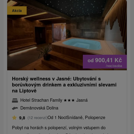
Akcia
900,41
Kč
od
/noc/osoba
Horský wellness v Jasné: Ubytování s
borůvkovým drinkem a exkluzivními slevami
na Liptově
Hotel Strachan Family
★
★
★
Jasná
Demänovská Dolina
Od 1 Noci
Snídaně, Polopenze
9,8
(12 recenzí)
Pobyt na horách s polopenzí, volným vstupem do