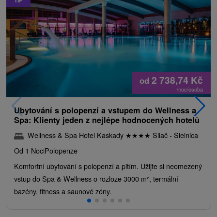
2 738,74
Kč
od
/noc/osoba
Ubytování s polopenzí a vstupem do Wellness a
Spa: Klienty jeden z nejlépe hodnocených hotelů
Wellness & Spa Hotel Kaskady
★
★
★
★
Sliač - Sielnica
Od 1 Noci
Polopenze
Komfortní ubytování s polopenzí a pitím. Užijte si neomezený
vstup do Spa & Wellness o rozloze 3000 m², termální
bazény, fitness a saunové zóny.