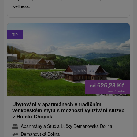
wellness.
TIP
625,28
Kč
od
/noc/osoba
Ubytování v apartmánech v tradičním
venkovském stylu s možností využívání služeb
v Hotelu Chopok
Apartmány a Studia Lúčky Demänovská Dolina
Demänovská Dolina