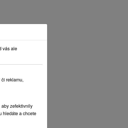
d vás ale
 či reklamu,
aby zefektivnily
u hledáte a chcete