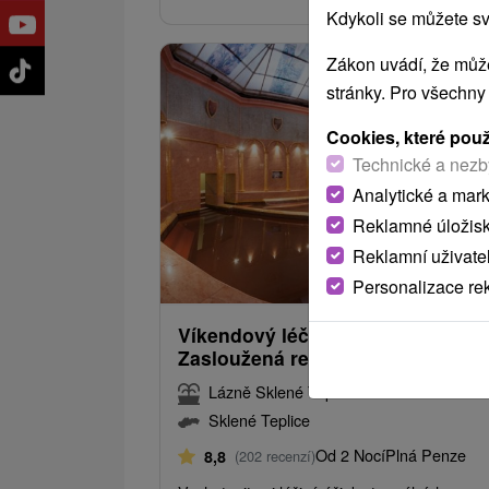
Kdykoli se můžete sv
Zákon uvádí, že může
stránky. Pro všechny
Cookies, které pou
Technické a nezb
Analytické a mar
Reklamné úložis
Reklamní uživate
2 726,24
od
Personalizace re
/noc/
Víkendový léčebný pobyt:
Zasloužená regenerace a odpoči
Lázně Sklené Teplice
Sklené Teplice
Od 2 Nocí
Plná Penze
8,8
(202 recenzí)