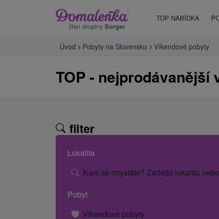
TOP NABÍDKA
P
člen skupiny
Sorger
Úvod
Pobyty na Slovensku
Víkendové pobyty
TOP - nejprodávanější 
filter
Lokalita
Kam se chystáte? Zadejte lokalitu nebo
Pobyt
Víkendové pobyty