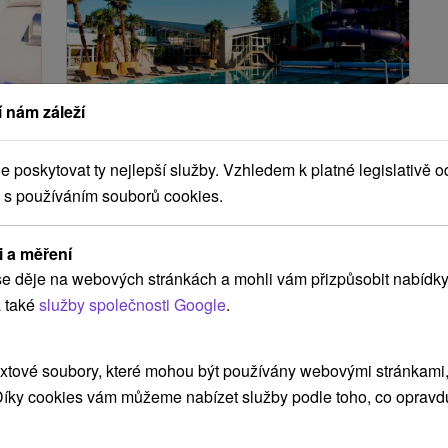
 nám záleží
Kč
2 125,96
Kč
od
osoba
/noc/osoba
poskytovat ty nejlepší služby. Vzhledem k platné legislativě o
Relax Spa & Aquapark s termální
 s používáním souborů cookies.
vodou: dokonalý odpočinek a
zábava pro malé i velké
i a měření
Moderní Lázně Turčianské Teplice
e děje na webových stránkách a mohli vám přizpůsobit nabídky
Turčianske Teplice
 také
služby společnosti Google
.
Od 1 Noci
Polopenze
9,1
(832 recenzí)
Pobyt s ubytováním, polopenzí a každodenním
xtové soubory, které mohou být používány webovými stránkami, 
vstupem do bazénového světa. V ceně máte
 Díky cookies vám můžeme nabízet služby podle toho, co opravd
rou
léčivé procedury dle výběru, volný přístup do...