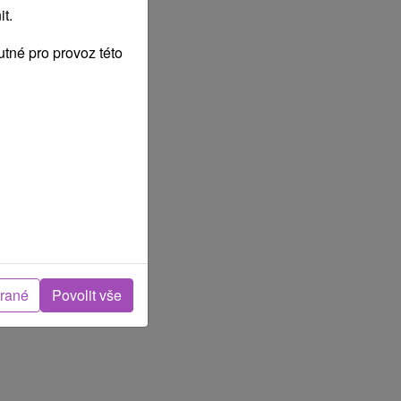
t.
tné pro provoz této
brané
Povolit vše