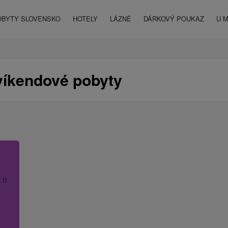
OBYTY SLOVENSKO
HOTELY
LÁZNĚ
DÁRKOVÝ POUKAZ
U 
víkendové pobyty
 název hotelu.