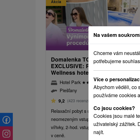
Akcia
Na vašem soukromí
2 094,70
od
/noc/
Chceme vám neustále 
Domalenka TOPKA - SORGER
potřebujeme souhlas
EXCLUSIVE: Piešťanský relax ve
Wellness hotelu Park
Více o personalizac
Hotel Park
★
★
★
★
Piešťany
Abychom věděli, co s
Piešťany
používáme cookies a
Od 2 Nocí
Polopenze
9,2
(423 recenzí)
Co jsou cookies?
Relaxační pobyt s ubytováním a polopenzí,
Cookies jsou malé te
neomezeným vstupem do krytého bazénu a
uživatelský zážitek.
vířivky, 2-hod. vstupem do saun a 1 procedu
najít.
v ceně.