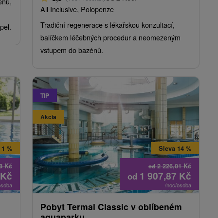
enů,
All Inclusive, Polopenze
Tradiční regenerace s lékařskou konzultací,
pel.
balíčkem léčebných procedur a neomezeným
vstupem do bazénů.
TIP
Akcia
 1 %
Sleva 14 %
88
Kč
2 226,01
Kč
od
Kč
1 907,87
Kč
od
osoba
/noc/osoba
Pobyt Termal Classic v oblíbeném
aquaparku