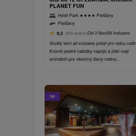
PLANET FUN
Hotel Park
★
★
★
★
Piešťany
Piešťany
Od 3 Nocí
All Inclusive
9,2
(423 recenzí)
Skvělý letní all inclusive pobyt pro celou rodi
Kromě pestré nabídky nápojů a jídel mají
animátoři pro všechny členy rodiny...
TIP