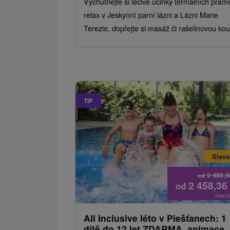
Vychutnejte si léčivé účinky termálních pram
relax v Jeskynní parní lázni a Lázni Marie
Terezie, dopřejte si masáž či rašelinovou kou
TIP
Sleva
2 488,
od
2 458,36
od
/noc/
All Inclusive léto v Piešťanech: 1
dítě do 12 let ZDARMA, animace