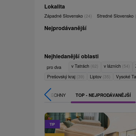
Lokalita
Západné Slovensko
(24)
Stredné Slovensko
Nejprodávanější
Nejhledanější oblasti
v Tatrách
(62)
v lázních
(54)
pro dva
Prešovský kraj
(39)
Liptov
(35)
Vysoké Ta
VŠECHNY
TOP - NEJPRODÁVANĚJŠÍ
TIP