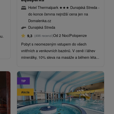
Hotel Thermalpark
★
★
★
Dunajská Streda -
do konce června nejnižší cena jen na
Domalenka.cz
Dunajská Streda
Od 2 Nocí
Polopenze
9,3
(496 recenzí)
nu.
Pobyt s neomezeným vstupem do všech
vnitřních a venkovních bazénů. V ceně i láhev
minerálky, 10% sleva na masáže a během léta...
TIP
Akcia