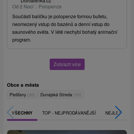
Domalenka.cz
Od 2 Nocí
Polopenze
Součástí balíčku je polopenze formou bufetu,
neomezený vstup do bazénů a denní vstup do
saunového světa. V létě nechybí bohatý animační
program.
Zobrazit více
Obce a města
Piešťany
(20)
Dunajská Streda
(10)
TOP - NEJPRODÁVANĚJŠÍ
NEJLEVNĚJŠ
VŠECHNY