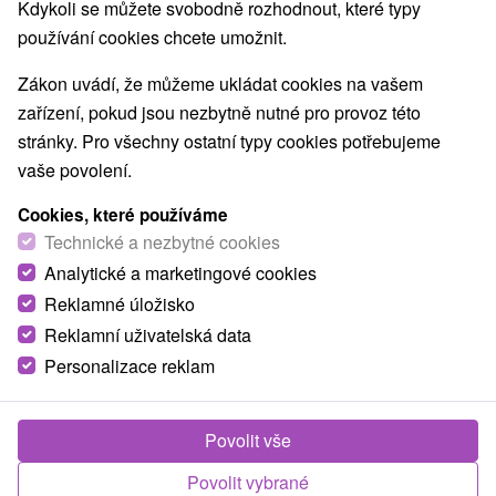
Kdykoli se můžete svobodně rozhodnout, které typy
Nejprodávanější
používání cookies chcete umožnit.
Zákon uvádí, že můžeme ukládat cookies na vašem
1.
zařízení, pokud jsou nezbytně nutné pro provoz této
stránky. Pro všechny ostatní typy cookies potřebujeme
vaše povolení.
Cookies, které používáme
Technické a nezbytné cookies
1 830,83
Kč
Analytické a marketingové cookies
od
/noc/osoba
Reklamné úložisko
Reklamní uživatelská data
Nejoblíbenější pobyt Zdraví: Léčivá síla
Piešťan, bestseller mezi pobyty
Personalizace reklam
Lázně Piešťany - sleva až do 25 % na termíny
do 27.2.2027
Povolit vše
Od 2 Nocí
All Inclusive, Polopenze
Tradiční regenerace s lékařskou konzultací,
Povolit vybrané