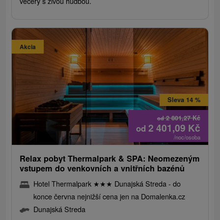
večery s živou hudbou.
Akcia
Sleva 14 %
2 801,27
Kč
od
2 401,09
Kč
od
/noc/osoba
Relax pobyt Thermalpark & ​​SPA: Neomezeným
vstupem do venkovních a vnitřních bazénů
Hotel Thermalpark
★
★
★
Dunajská Streda - do
konce června nejnižší cena jen na Domalenka.cz
Dunajská Streda