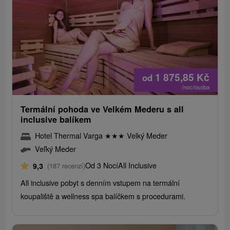
1 875,85
Kč
od
/noc/osoba
Termální pohoda ve Velkém Mederu s all
inclusive balíkem
Hotel Thermal Varga
★
★
★
Velký Meder
Veľký Meder
Od 3 Nocí
All Inclusive
9,3
(187 recenzí)
All inclusive pobyt s denním vstupem na termální
koupaliště a wellness spa balíčkem s procedurami.