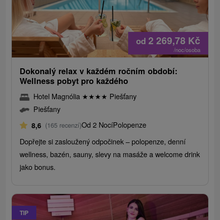
2 269,78
Kč
od
/noc/osoba
Dokonalý relax v každém ročním období:
Wellness pobyt pro každého
Hotel Magnólia
★
★
★
★
Piešťany
Piešťany
Od 2 Nocí
Polopenze
8,6
(165 recenzí)
Dopřejte si zasloužený odpočinek – polopenze, denní
wellness, bazén, sauny, slevy na masáže a welcome drink
jako bonus.
TIP