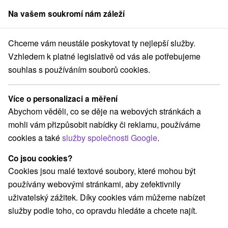
Na vašem soukromí nám záleží
člen skupiny
Sorger
Chceme vám neustále poskytovat ty nejlepší služby.
Pobyty na Slovensku
Wellness pobyty s polopenzí
Trnavský kraj
Vzhledem k platné legislativě od vás ale potřebujeme
souhlas s používáním souborů cookies.
Wellness pobyty s polopenzí
Trnavský kraj
Více o personalizaci a měření
Abychom věděli, co se děje na webových stránkách a
Kategorie
mohli vám přizpůsobit nabídky či reklamu, používáme
cookies a také
služby společnosti Google
.
Všechny kategorie
Pobyty v akci
(28)
Wellness pobyty
Víkendové pobyty
(40)
(30)
Co jsou cookies?
Romantické pobyty
Pobyty pro seniory
(9)
(21)
Cookies jsou malé textové soubory, které mohou být
Rodinné pobyty
(23)
používány webovými stránkami, aby zefektivnily
uživatelský zážitek. Díky cookies vám můžeme nabízet
služby podle toho, co opravdu hledáte a chcete najít.
Vyberte lokalitu nebo termín