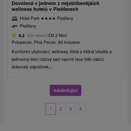
Dovolená v jednom z nejoblíbenějších
wellness hotelů v Piešťanech
Hotel Park
★
★
★
★
Piešťany
Piešťany
Od 2 Nocí
9,2
(424 recenzí)
Polopenze, Plná Penze, All Inclusive
Komfortní ubytování, wellness, tichá a klidná lokalita a
jedinečný letní růžový sad naproti řece Váh nabízí
dokonalý odpočinek,...
následující
1
2
3
4