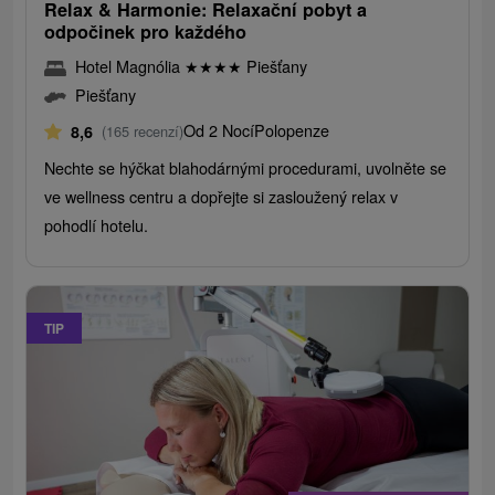
Relax & Harmonie: Relaxační pobyt a
odpočinek pro každého
Hotel Magnólia
★
★
★
★
Piešťany
Piešťany
Od 2 Nocí
Polopenze
8,6
(165 recenzí)
Nechte se hýčkat blahodárnými procedurami, uvolněte se
ve wellness centru a dopřejte si zasloužený relax v
pohodlí hotelu.
TIP