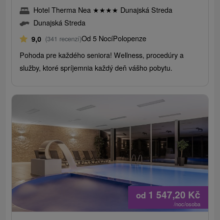
Hotel Therma Nea
★
★
★
★
Dunajská Streda
Dunajská Streda
Od 5 Nocí
Polopenze
9,0
(341 recenzí)
Pohoda pre každého seniora! Wellness, procedúry a
služby, ktoré spríjemnia každý deň vášho pobytu.
1 547,20
Kč
od
/noc/osoba