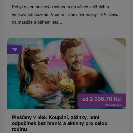
Pobyt s neomezeným vstupem do všech vnitřních a
venkovních bazénů. V ceně i láhev minerálky, 10% sleva
na masáže a během léta...
TIP
2 096,70
Kč
od
/noc/osoba
Piešťany v létě: Koupání, zážitky, letní
odpočinek bez hranic a aktivity pro celou
rodinu