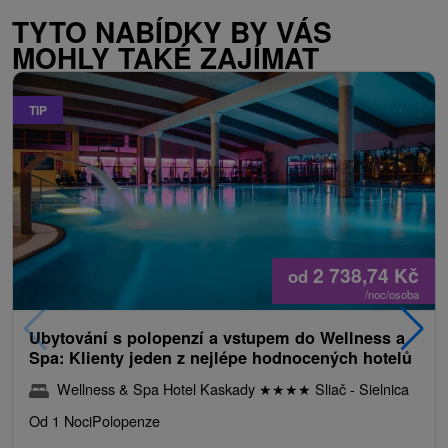
TYTO NABÍDKY BY VÁS
MOHLY TAKÉ ZAJÍMAT
TIP
2 738,74
Kč
od
/noc/osoba
Ubytování s polopenzí a vstupem do Wellness a
Spa: Klienty jeden z nejlépe hodnocených hotelů
Wellness & Spa Hotel Kaskady
★
★
★
★
Sliač - Sielnica
Od 1 Noci
Polopenze