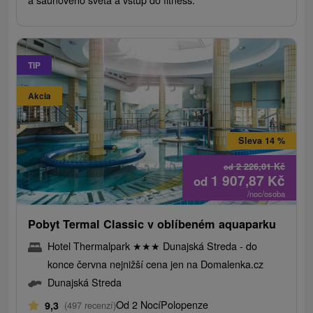
TIP
Akcia
Sleva 14 %
2 226,01
Kč
od
1 907,87
Kč
od
/noc/osoba
Pobyt Termal Classic v oblíbeném aquaparku
Hotel Thermalpark
★
★
★
Dunajská Streda - do
konce června nejnižší cena jen na Domalenka.cz
Dunajská Streda
Od 2 Nocí
Polopenze
9,3
(497 recenzí)