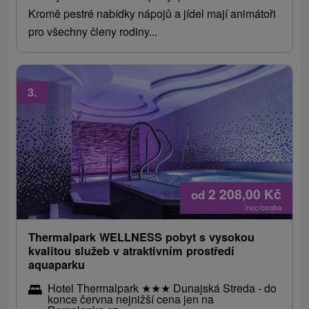
Kromě pestré nabídky nápojů a jídel mají animátoři
pro všechny členy rodiny...
3.
2 208,00
Kč
od
/noc/osoba
Thermalpark WELLNESS pobyt s vysokou
kvalitou služeb v atraktivním prostředí
aquaparku
Hotel Thermalpark
★
★
★
Dunajská Streda - do
konce června nejnižší cena jen na