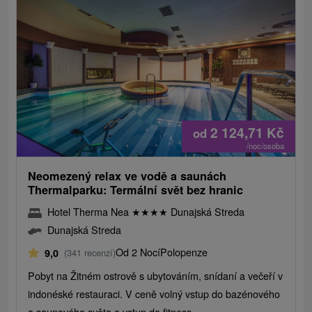
2 124,71
Kč
od
/noc/osoba
Neomezený relax ve vodě a saunách
Thermalparku: Termální svět bez hranic
Hotel Therma Nea
★
★
★
★
Dunajská Streda
Dunajská Streda
Od 2 Nocí
Polopenze
9,0
(341 recenzí)
Pobyt na Žitném ostrově s ubytováním, snídaní a večeří v
indonéské restauraci. V ceně volný vstup do bazénového
a saunového světa a vstup do fitness.