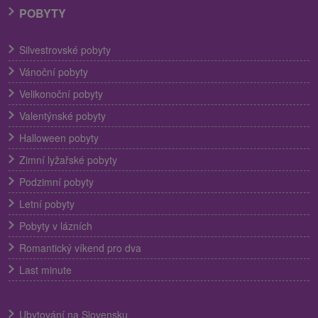
POBYTY
Silvestrovské pobyty
Vánoční pobyty
Velikonoční pobyty
Valentýnské pobyty
Halloween pobyty
Zimní lyžařské pobyty
Podzimní pobyty
Letní pobyty
Pobyty v lázních
Romantický víkend pro dva
Last minute
Ubytování na Slovensku