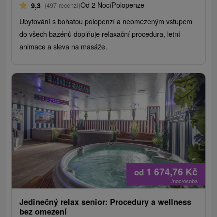
Od 2 Nocí
Polopenze
9,3
(497 recenzí)
Ubytování s bohatou polopenzí a neomezeným vstupem
do všech bazénů doplňuje relaxační procedura, letní
animace a sleva na masáže.
1 674,76
Kč
od
/noc/osoba
Jedinečný relax senior: Procedury a wellness
bez omezení