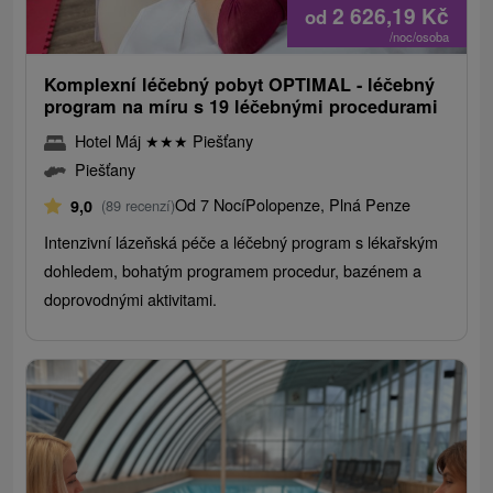
2 626,19
Kč
od
/noc/osoba
Komplexní léčebný pobyt OPTIMAL - léčebný
program na míru s 19 léčebnými procedurami
Hotel Máj
★
★
★
Piešťany
Piešťany
Od 7 Nocí
Polopenze, Plná Penze
9,0
(89 recenzí)
Intenzivní lázeňská péče a léčebný program s lékařským
dohledem, bohatým programem procedur, bazénem a
doprovodnými aktivitami.