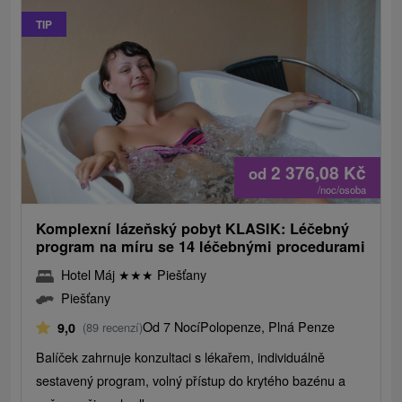
TIP
2 376,08
Kč
od
/noc/osoba
Komplexní lázeňský pobyt KLASIK: Léčebný
program na míru se 14 léčebnými procedurami
Hotel Máj
★
★
★
Piešťany
Piešťany
Od 7 Nocí
Polopenze, Plná Penze
9,0
(89 recenzí)
Balíček zahrnuje konzultaci s lékařem, individuálně
sestavený program, volný přístup do krytého bazénu a