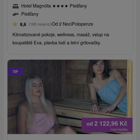
Hotel Magnólia
★
★
★
★
Piešťany
Piešťany
Od 2 Nocí
Polopenze
8,6
(165 recenzí)
Klimatizované pokoje, wellness, masáž, vstup na
koupaliště Eva, plavba lodí a letní grilovačky.
TIP
2 122,96
Kč
od
/noc/osoba