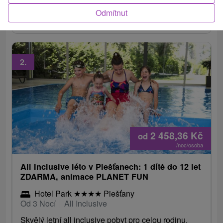
balíčkem léčebných procedur a neomezeným
Odmítnut
vstupem do bazénů.
2.
2 458,36
Kč
od
/noc/osoba
All Inclusive léto v Piešťanech: 1 dítě do 12 let
ZDARMA, animace PLANET FUN
Hotel Park
★
★
★
★
Piešťany
Od 3 Nocí
All Inclusive
Skvělý letní all inclusive pobyt pro celou rodinu.