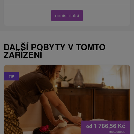
načíst další
DALŠÍ POBYTY V TOMTO
ZAŘÍZENÍ
TIP
1 786,56
Kč
od
/noc/osoba