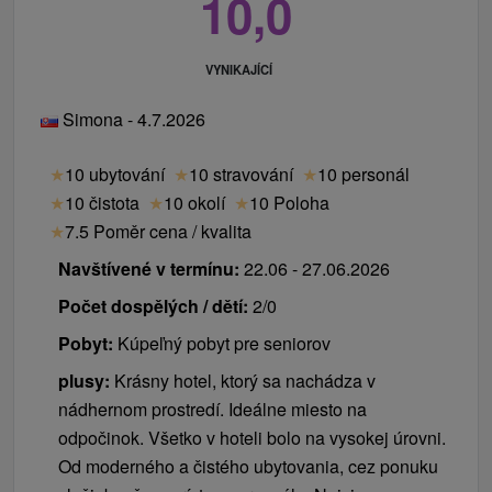
10,0
VYNIKAJÍCÍ
Simona - 4.7.2026
★
10 ubytování
★
10 stravování
★
10 personál
★
10 čistota
★
10 okolí
★
10 Poloha
★
7.5 Poměr cena / kvalita
Navštívené v termínu:
22.06 - 27.06.2026
Počet dospělých / dětí:
2/0
Pobyt:
Kúpeľný pobyt pre seniorov
plusy:
Krásny hotel, ktorý sa nachádza v
nádhernom prostredí. Ideálne miesto na
odpočinok. Všetko v hoteli bolo na vysokej úrovni.
Od moderného a čistého ubytovania, cez ponuku