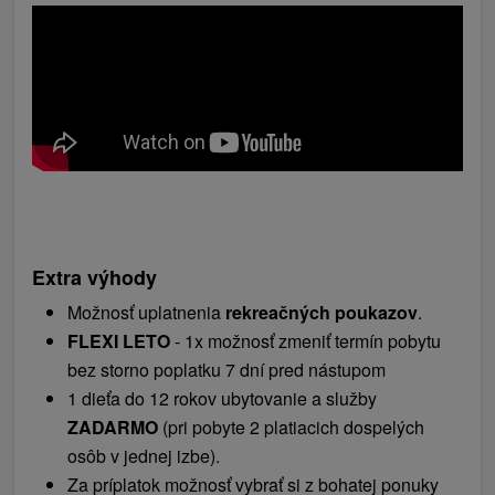
Extra výhody
Možnosť uplatnenia
rekreačných poukazov
.
FLEXI LETO
- 1x možnosť zmeniť termín pobytu
bez storno poplatku 7 dní pred nástupom
1 dieťa do 12 rokov ubytovanie a služby
ZADARMO
(pri pobyte 2 platiacich dospelých
osôb v jednej izbe).
Za príplatok možnosť vybrať si z bohatej ponuky