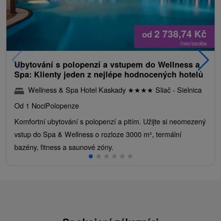
2 738,74
Kč
od
/noc/osoba
Ubytování s polopenzí a vstupem do Wellness a
Spa: Klienty jeden z nejlépe hodnocených hotelů
Wellness & Spa Hotel Kaskady
★
★
★
★
Sliač - Sielnica
Od 1 Noci
Polopenze
Komfortní ubytování s polopenzí a pitím. Užijte si neomezený
vstup do Spa & Wellness o rozloze 3000 m², termální
bazény, fitness a saunové zóny.