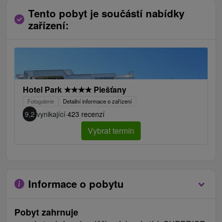
Tento pobyt je součástí nabídky
zařízení:
Hotel Park
★
★
★
★
Piešťany
Fotogalerie
Detailní informace o zařízení
9,2
vynikající
·
423 recenzí
Vybrat termín
Najviac si ho užijú páry, klienti 50+ alebo starí rodičia s
Informace o pobytu
vnúčatami.
V lete je vhodný aj pre rodiny s deťmi vďaka
Pobyt zahrnuje
animáciám, ktoré pripravujú profesionálni animátori zo