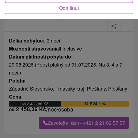
Odmítnut
Fotografie od zákazníků
+6
Délka pobytu
od 3 nocí
Možnosti stravování
all inclusive
Datum platnosti pobytu do
29.08.2026 (Pobyt platný od 01.07.2026. Na 3, 4 a 7
nocí.)
Poloha
Západné Slovensko, Trnavský kraj, Piešťany, Piešťany
Cena
2 488,88
Kč
SLEVA 1 %
od
2 458,36
Kč
/noc/osoba
od
Zavolejte nám - +421 2 21 02 57 57