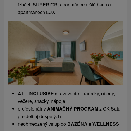
izbách SUPERIOR, apartmánoch, štúdiách a
apartmánoch LUX
ALL INCLUSIVE
stravovanie – raňajky, obedy,
večere, snacky, nápoje
profesionálny
ANIMAČNÝ PROGRAM
z CK Satur
pre deti aj dospelých
neobmedzený vstup do
BAZÉNA a WELLNESS