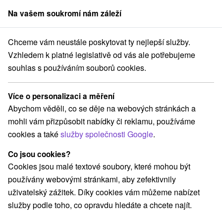
Na vašem soukromí nám záleží
člen skupiny
Sorger
Chceme vám neustále poskytovat ty nejlepší služby.
ťany
All Inclusive léto v Piešťanech: 1 dítě do 12 let ZDARMA, anim
Vzhledem k platné legislativě od vás ale potřebujeme
souhlas s používáním souborů cookies.
All Inclusive léto v Piešťanech: 1
dítě do 12 let ZDARMA, animace
Více o personalizaci a měření
PLANET FUN
Abychom věděli, co se děje na webových stránkách a
Hotel Park
★
★
★
★
Piešťany
Piešťany
mohli vám přizpůsobit nabídky či reklamu, používáme
cookies a také
služby společnosti Google
.
Vybrat termín
Co jsou cookies?
Cookies jsou malé textové soubory, které mohou být
používány webovými stránkami, aby zefektivnily
Navigovat do místa
uživatelský zážitek. Díky cookies vám můžeme nabízet
služby podle toho, co opravdu hledáte a chcete najít.
9,2
vynikající
423 recenzí
·