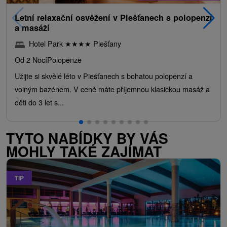
Letní relaxační osvěžení v Piešťanech s polopenzí
a masáží
Hotel Park
★
★
★
★
Piešťany
Od 2 Nocí
Polopenze
Užijte si skvělé léto v Piešťanech s bohatou polopenzí a
volným bazénem. V ceně máte příjemnou klasickou masáž a
děti do 3 let s...
TYTO NABÍDKY BY VÁS
MOHLY TAKÉ ZAJÍMAT
TIP