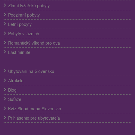
Zimní lyžařské pobyty
Podzimní pobyty
Letní pobyty
Pobyty v lázních
Romantický víkend pro dva
Last minute
Ubytování na Slovensku
Atrakcie
Blog
Súťaže
Kvíz Slepá mapa Slovenska
Prihlásenie pre ubytovateľa