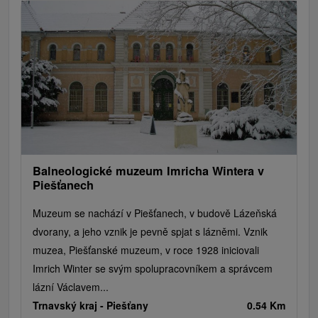
Jazerá, plesá, vodné nádrže
Technické pamiatky
Pamätníky
Vodopády
Drevené kostolíky
Hrady, zámky, zrúcaniny
Skanzeny
Aquaparky, kúpaliská
Pramene
Divadlá
Jazda na koni
Túry a turistické chodníky
Kaštiele
Horské chaty
Sakrálne miesta
Plte, rafting, splavy
Architektonické stavby
Lyžiarske strediská
Golfové ihriská
Motokárové dráhy
Amfiteátre a kiná v prírode
Vínne cesty
Cyklotrasy
Balneologické muzeum Imricha Wintera v
Piešťanech
Muzeum se nachází v Piešťanech, v budově Lázeňská
dvorany, a jeho vznik je pevně spjat s lázněmi. Vznik
muzea, Piešťanské muzeum, v roce 1928 iniciovali
Imrich Winter se svým spolupracovníkem a správcem
lázní Václavem...
Trnavský kraj -
Piešťany
0.54 Km