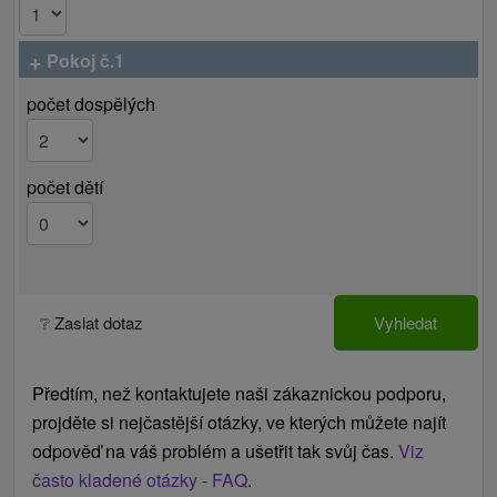
délkou trvání, které však zahrnují odlišný rozsah
služeb!
+
Pokoj č.1
počet dospělých
počet dětí
❔ Zaslat dotaz
Vyhledat
Předtím, než kontaktujete naši zákaznickou podporu,
projděte si nejčastější otázky, ve kterých můžete najít
odpověď na váš problém a ušetřit tak svůj čas.
Viz
často kladené otázky - FAQ
.