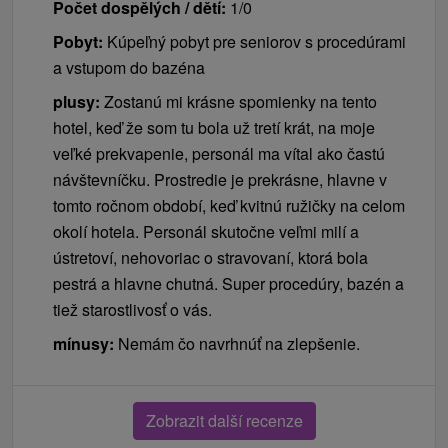
Počet dospělých / dětí:
1/0
Pobyt:
Kúpeľný pobyt pre seniorov s procedúrami
a vstupom do bazéna
plusy:
Zostanú mi krásne spomienky na tento
hotel, keď že som tu bola už tretí krát, na moje
veľké prekvapenie, personál ma vítal ako častú
návštevníčku. Prostredie je prekrásne, hlavne v
tomto ročnom období, keď kvitnú ružičky na celom
okolí hotela. Personál skutočne veľmi milí a
ústretoví, nehovoriac o stravovaní, ktorá bola
pestrá a hlavne chutná. Super procedúry, bazén a
tiež starostlivosť o vás.
mínusy:
Nemám čo navrhnúť na zlepšenie.
Zobrazit další recenze