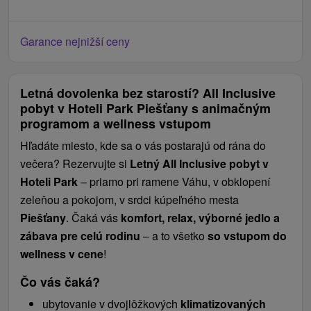
Garance nejnižší ceny
Letná dovolenka bez starostí? All Inclusive
pobyt v Hoteli Park Piešťany s animačným
programom a wellness vstupom
Hľadáte miesto, kde sa o vás postarajú od rána do
večera? Rezervujte si
Letný All Inclusive pobyt v
Hoteli Park
– priamo pri ramene Váhu, v obklopení
zeleňou a pokojom, v srdci kúpeľného mesta
Piešťany
. Čaká vás
komfort, relax, výborné jedlo a
zábava pre celú rodinu
– a to všetko
so vstupom do
wellness v cene
!
Čo vás čaká?
ubytovanie v dvojlôžkových
klimatizovaných