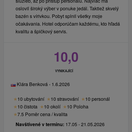
služieb, až po prístup personálu. Najviac ma
oslovil široký výber v ponuke jedál. Taktiež skvelý
bazén s vírivkou. Pobyt splnil všetky moje
očakávania. Hotel odporúčam každému, kto hľadá
kvalitu a špičkový servis.
10,0
VYNIKAJÍCÍ
Klára Benková - 1.6.2026
★
10 ubytování
★
10 stravování
★
10 personál
★
10 čistota
★
10 okolí
★
10 Poloha
★
7.5 Poměr cena / kvalita
Navštívené v termínu:
17.05 - 21.05.2026