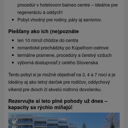
procedúr v hotelovom balneo centre – ideálne pre
regeneráciu a oddych!
Pobyt vhodný pre rodiny, páry aj seniorov.
Piešťany ako ich (ne)poznáte
len 10 minút chôdze do centra
romantické prechádzky po Kúpeľnom ostrove
termálne pramene, procedúry a čerstvý vzduch
výborná dostupnosť z celého Slovenska
Tento pobyt si je možné objednať na 3, 4 a 7 nocí a je
ideálny aj ako letný darček pre rodičov, oddychový
víkend pre dvoch či skvelú rodinnú dovolenku.
Rezervujte si leto plné pohody už dnes –
kapacity sa rýchlo míňajú!