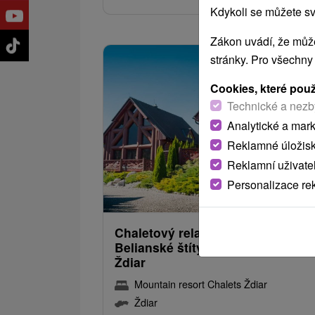
Kdykoli se můžete sv
Zákon uvádí, že může
stránky. Pro všechny
Cookies, které pou
Technické a nezb
Analytické a mar
Reklamné úložis
Reklamní uživate
Personalizace re
1 341,53
od
/noc/
Chaletový relax s výhledem na
Belianské štíty v tiché lokalitě o
Ždiar
Mountain resort Chalets Ždiar
Ždiar