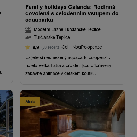
h
Family holidays Galanda: Rodinná
v
dovolená s celodenním vstupem do
aquaparku
Moderní Lázně Turčianské Teplice
Turčianske Teplice
Od 1 Noci
Polopenze
9,9
(30 recenzí)
Užijete si neomezený aquapark, polopenzi v
hotelu Veľká Fatra a pro děti jsou připraveny
.
zábavné animace v dětském koutku.
Akcia