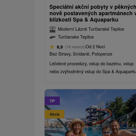
Speciální akční pobyty v pěknýc
nově postavených apartmánech 
blízkosti Spa & Aquaparku
Moderní Lázně Turčianské Teplice
Turčianske Teplice
Od 2 Nocí
9,9
(16 recenzí)
Bez Stravy, Snídaně, Polopenze
Léčebné procedúry, vstup do bazénu, vstup
nebo zvýhodněný vstup do Spa & Aquaparku
TIP
Akcia