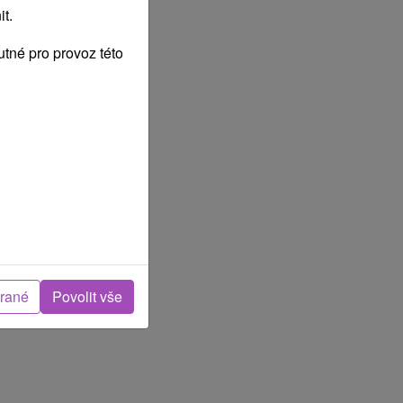
t.
tné pro provoz této
brané
Povolit vše