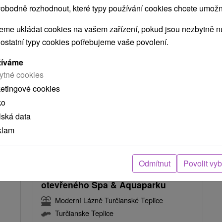
do wellness.
obodně rozhodnout, které typy používání cookies chcete umožni
me ukládat cookies na vašem zařízení, pokud jsou nezbytně nu
 ostatní typy cookies potřebujeme vaše povolení.
žíváme
ytné cookies
ketingové cookies
ko
lská data
klam
Kč
935,95
Kč
od
osoba
/noc/osoba
Odmítnut
Povolit vy
Dovolená v nových apartmánech v
bce
těsné blízkosti celoročně
otevřeného Spa & Aquaparku
Moderní Lázně Turčianské Teplice
Turčianske Teplice