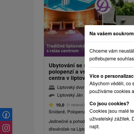
Sleva 
Na vašem soukromí
2 166,
od
1 916,83
od
Chceme vám neustále 
/noc/
potřebujeme souhlas
Ubytování se snídaní nebo
polopenzí a vstupem do relax
Více o personalizac
centra v liptovské dřevěnici
Abychom věděli, co s
Liptovský dvor
★
★
★
★
Liptovský Ján
používáme cookies a
Liptovský Ján
Co jsou cookies?
Od 1 Noci
10,0
(1 recenzí)
Cookies jsou malé te
Snídaně, Polopenze
uživatelský zážitek.
Jedinečné a pohodlné ubytování v soukromí
najít.
dřevěniček na Liptově.