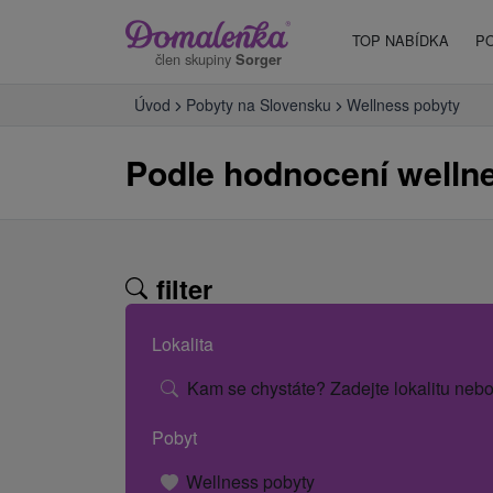
TOP NABÍDKA
P
člen skupiny
Sorger
Úvod
Pobyty na Slovensku
Wellness pobyty
Podle hodnocení welln
filter
Lokalita
Kam se chystáte? Zadejte lokalitu nebo
Pobyt
Wellness pobyty