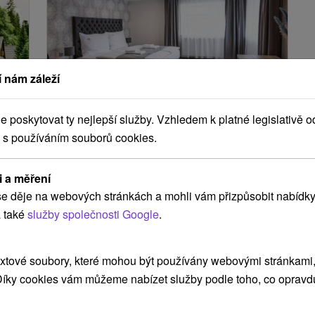
12 %
 nám záleží
42
Kč
Kč
1 123,14
Kč
od
poskytovat ty nejlepší služby. Vzhledem k platné legislativě o
osoba
/noc/osoba
 s používáním souborů cookies.
Liptov plný zážitků: Moderní
apartmány v blízkosti Jasné a
i a měření
aquaparků
e děje na webových stránkách a mohli vám přizpůsobit nabídky
Demänová Apartments
★
★
★
★
Demänová
 také
služby společnosti Google
.
- Liptovský Mikuláš
Liptovský Mikuláš
xtové soubory, které mohou být používány webovými stránkami, 
Od 2 Nocí
10,0
(3 recenzí)
 Díky cookies vám můžeme nabízet služby podle toho, co opravd
Snídaně, Polopenze
Ubytování, stravování, zvýhodněná cena vstupu