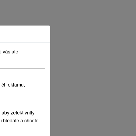
d vás ale
 či reklamu,
aby zefektivnily
u hledáte a chcete