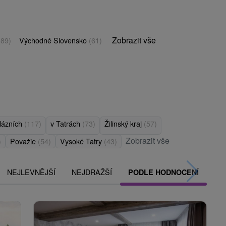
Zobrazit vše
(89)
Východné Slovensko
(61)
 lázních
(117)
v Tatrách
(73)
Žilinský kraj
(57)
Zobrazit vše
)
Považie
(54)
Vysoké Tatry
(43)
NEJLEVNĚJŠÍ
NEJDRAŽŠÍ
PODLE HODNOCENÍ