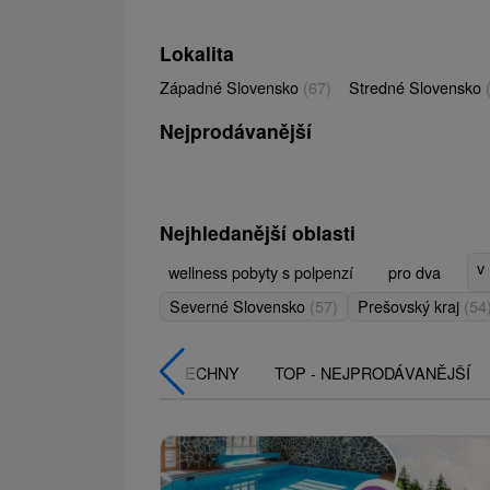
Lokalita
Západné Slovensko
(67)
Stredné Slovensko
Nejprodávanější
Nejhledanější oblasti
v
wellness pobyty s polpenzí
pro dva
Severné Slovensko
(57)
Prešovský kraj
(54
VŠECHNY
TOP - NEJPRODÁVANĚJŠÍ