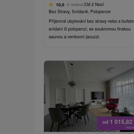
Od 2 Nocí
10,0
(1 recenzí)
Bez Stravy, Snídaně, Polopenze
Příjemné ubytování bez stravy nebo s bufet
snídaní či polopenzí, se soukromou finskou
saunou a venkovní jacuzzi.
1 015,82
od
/noc/