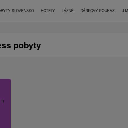
OBYTY SLOVENSKO
HOTELY
LÁZNĚ
DÁRKOVÝ POUKAZ
U 
ess pobyty
 název hotelu.