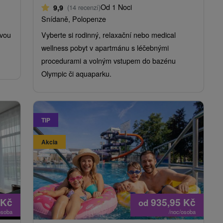
Od 1 Noci
9,9
(14 recenzí)
Snídaně, Polopenze
ovou
Vyberte si rodinný, relaxační nebo medical
wellness pobyt v apartmánu s léčebnými
procedurami a volným vstupem do bazénu
Olympic či aquaparku.
TIP
Akcia
Kč
935,95
Kč
od
osoba
/noc/osoba