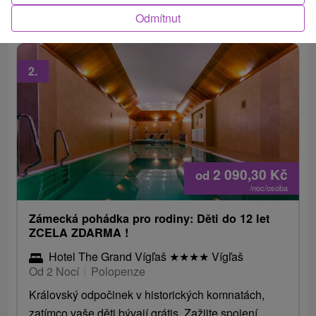
víkendové verze navíc 20-min. klasická masáž zad.
Odmítnut
2.
2 090,30
Kč
od
/noc/osoba
Zámecká pohádka pro rodiny: Děti do 12 let
ZCELA ZDARMA !
Hotel The Grand Vígľaš
★
★
★
★
Vígľaš
Od 2 Nocí
Polopenze
Královský odpočinek v historických komnatách,
zatímco vaše děti bývají grátis. Zažijte spojení