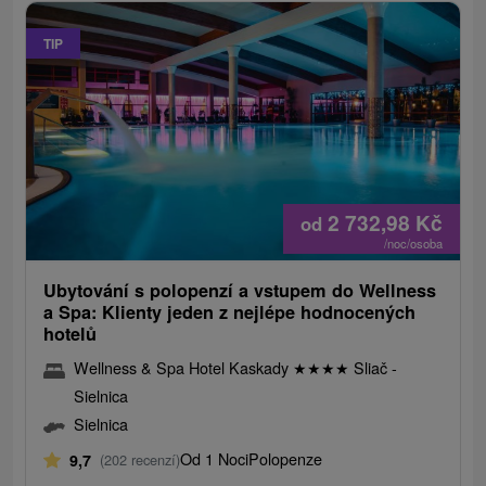
TIP
2 732,98
Kč
od
/noc/osoba
Ubytování s polopenzí a vstupem do Wellness
a Spa: Klienty jeden z nejlépe hodnocených
hotelů
Wellness & Spa Hotel Kaskady
★
★
★
★
Sliač -
Sielnica
Sielnica
Od 1 Noci
Polopenze
9,7
(202 recenzí)