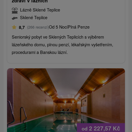
zdraví v lázních
Lázně Sklené Teplice
Sklené Teplice
Od 5 Nocí
Plná Penze
8,7
(266 recenzí)
Seniorský pobyt ve Sklených Teplicích s výběrem
lázeňského domu, plnou penzí, lékařským vyšetřením,
procedurami a Banskou lázní.
2 227,57
Kč
od