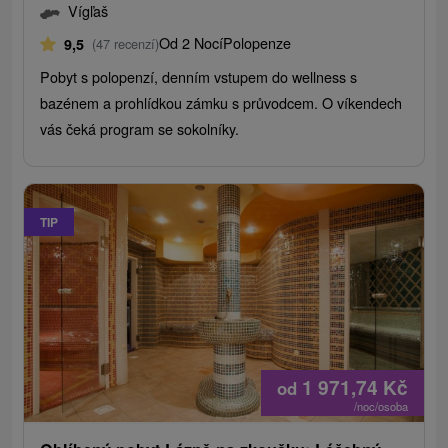
Vígľaš
Od 2 Nocí
Polopenze
9,5
(47 recenzí)
Pobyt s polopenzí, denním vstupem do wellness s
bazénem a prohlídkou zámku s průvodcem. O víkendech
vás čeká program se sokolníky.
TIP
1 971,74
Kč
od
/noc/osoba