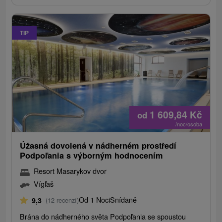
TIP
1 609,84
Kč
od
/noc/osoba
Úžasná dovolená v nádherném prostředí
Podpoľania s výborným hodnocením
Resort Masarykov dvor
Vígľaš
Od 1 Noci
Snídaně
9,3
(12 recenzí)
Brána do nádherného světa Podpoľania se spoustou