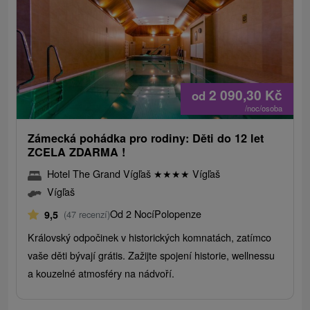
2 090,30
Kč
od
/noc/osoba
Zámecká pohádka pro rodiny: Děti do 12 let
ZCELA ZDARMA !
Hotel The Grand Vígľaš
★
★
★
★
Vígľaš
Vígľaš
Od 2 Nocí
Polopenze
9,5
(47 recenzí)
Královský odpočinek v historických komnatách, zatímco
vaše děti bývají grátis. Zažijte spojení historie, wellnessu
a kouzelné atmosféry na nádvoří.