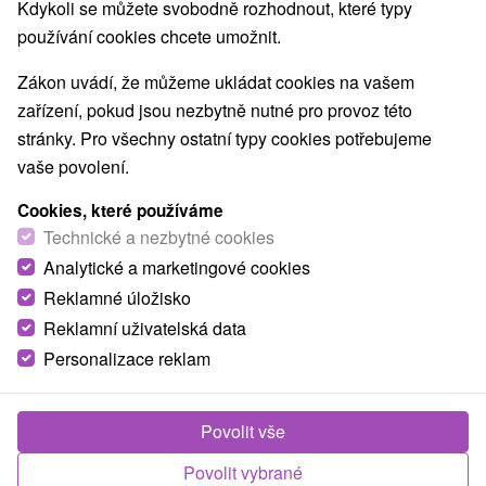
Nejprodávanější
Kdykoli se můžete svobodně rozhodnout, které typy
používání cookies chcete umožnit.
1.
Zákon uvádí, že můžeme ukládat cookies na vašem
zařízení, pokud jsou nezbytně nutné pro provoz této
stránky. Pro všechny ostatní typy cookies potřebujeme
vaše povolení.
Cookies, které používáme
2 016,67
Kč
od
Technické a nezbytné cookies
/noc/osoba
Analytické a marketingové cookies
Reklamné úložisko
Termal a Hyper relax pobyt v oblíbeném
hotelu v nádherném prostředí Štiavnických
Reklamní uživatelská data
vrchů
Personalizace reklam
Hotel Termál
★
★
★
Vyhne
Od 2 Nocí
Polopenze
Povolit vše
Pobyt od neděle do pátku nebo během víkendu.
Welcome drink a denní vstup do wellness U
Povolit vybrané