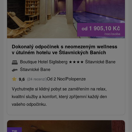
1 905,10
Kč
od
/noc/osoba
Dokonalý odpočinek s neomezeným wellness
v útulném hotelu ve Štiavnických Baních
Boutique Hotel Siglisberg
★
★
★
★
Štiavnické Bane
Štiavnické Bane
Od 2 Nocí
Polopenze
9,6
(24 recenzí)
Vychutnejte si klidný pobyt se zaměřením na relax,
kvalitní služby a komfort, který zpříjemní každý den
vašeho odpočinku.
TIP