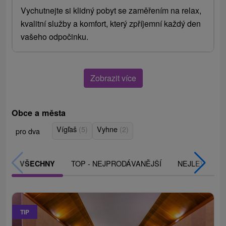
Vychutnejte si klidný pobyt se zaměřením na relax,
kvalitní služby a komfort, který zpříjemní každý den
vašeho odpočinku.
Zobrazit více
Obce a města
Vígľaš
(5)
Vyhne
(2)
pro dva
TOP - NEJPRODÁVANĚJŠÍ
NEJLEVNĚJŠ
VŠECHNY
TIP