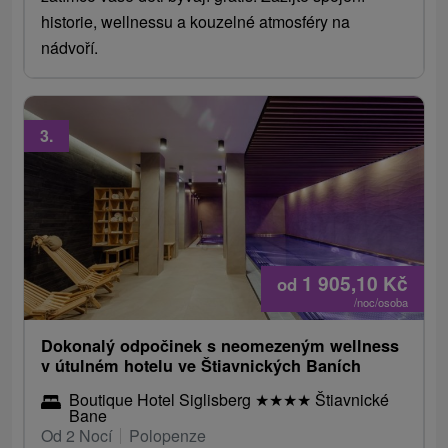
historie, wellnessu a kouzelné atmosféry na
nádvoří.
3.
1 905,10
Kč
od
/noc/osoba
Dokonalý odpočinek s neomezeným wellness
v útulném hotelu ve Štiavnických Baních
Boutique Hotel Siglisberg
★
★
★
★
Štiavnické
Bane
Od 2 Nocí
Polopenze