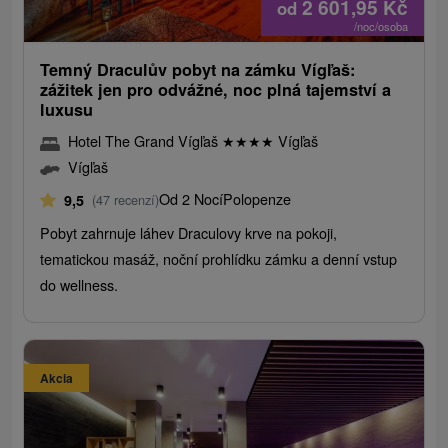
2 601,95
Kč
od
/noc/osoba
Temný Draculův pobyt na zámku Vígľaš:
zážitek jen pro odvážné, noc plná tajemství a
luxusu
Hotel The Grand Vígľaš
★
★
★
★
Vígľaš
Vígľaš
Od 2 Nocí
Polopenze
9,5
(47 recenzí)
Pobyt zahrnuje láhev Draculovy krve na pokoji,
tematickou masáž, noční prohlídku zámku a denní vstup
do wellness.
Akcia