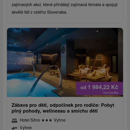
zajímavých akcí, které přinášejí zajímavá témata a spojují
skvělé lidi z celého Slovenska.
1 984,22
Kč
od
/noc/osoba
Zábava pro děti, odpočinek pro rodiče: Pobyt
plný pohody, wellnessu a smíchu dětí
Hotel Sitno
★
★
★
Vyhne
Vyhne