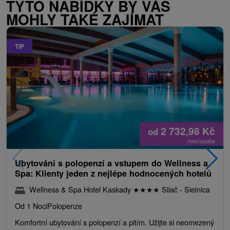
TYTO NABÍDKY BY VÁS
MOHLY TAKÉ ZAJÍMAT
TIP
2 732,98
Kč
od
/noc/osoba
Ubytování s polopenzí a vstupem do Wellness a
Spa: Klienty jeden z nejlépe hodnocených hotelů
Wellness & Spa Hotel Kaskady
★
★
★
★
Sliač - Sielnica
Od 1 Noci
Polopenze
Komfortní ubytování s polopenzí a pitím. Užijte si neomezený