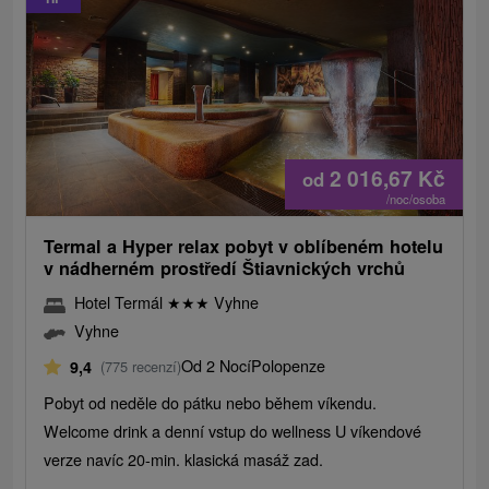
2 016,67
Kč
od
/noc/osoba
Termal a Hyper relax pobyt v oblíbeném hotelu
v nádherném prostředí Štiavnických vrchů
Hotel Termál
★
★
★
Vyhne
Vyhne
Od 2 Nocí
Polopenze
9,4
(775 recenzí)
Pobyt od neděle do pátku nebo během víkendu.
Welcome drink a denní vstup do wellness U víkendové
verze navíc 20-min. klasická masáž zad.