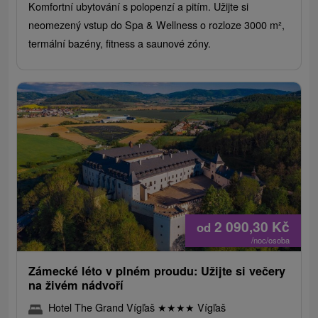
Komfortní ubytování s polopenzí a pitím. Užijte si
neomezený vstup do Spa & Wellness o rozloze 3000 m²,
termální bazény, fitness a saunové zóny.
2 090,30
Kč
od
/noc/osoba
Zámecké léto v plném proudu: Užijte si večery
na živém nádvoří
Hotel The Grand Vígľaš
★
★
★
★
Vígľaš