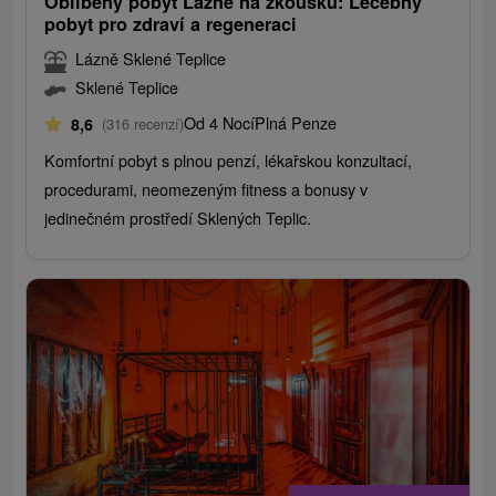
Oblíbený pobyt Lázně na zkoušku: Léčebný
pobyt pro zdraví a regeneraci
Lázně Sklené Teplice
Sklené Teplice
Od 4 Nocí
Plná Penze
8,6
(316 recenzí)
Komfortní pobyt s plnou penzí, lékařskou konzultací,
procedurami, neomezeným fitness a bonusy v
jedinečném prostředí Sklených Teplic.