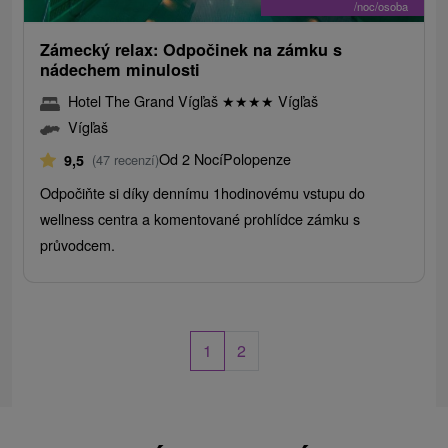
/noc/osoba
Zámecký relax: Odpočinek na zámku s
nádechem minulosti
Hotel The Grand Vígľaš
★
★
★
★
Vígľaš
Vígľaš
Od 2 Nocí
Polopenze
9,5
(47 recenzí)
Odpočiňte si díky dennímu 1hodinovému vstupu do
wellness centra a komentované prohlídce zámku s
průvodcem.
1
2