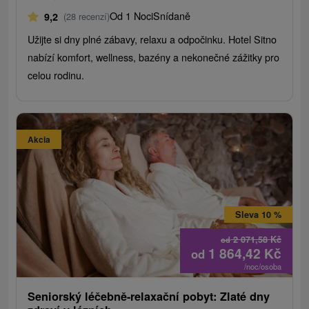
Od 1 Noci
Snídaně
9,2
(28 recenzí)
Užijte si dny plné zábavy, relaxu a odpočinku. Hotel Sitno
nabízí komfort, wellness, bazény a nekonečné zážitky pro
celou rodinu.
Akcia
Sleva 10 %
2 071,58
Kč
od
1 864,42
Kč
od
/noc/osoba
Seniorský léčebně-relaxační pobyt: Zlaté dny