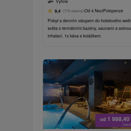
Vyhne
Od 4 Nocí
Polopenze
9,4
(775 recenzí)
Pobyt s denním vstupem do hotelového well
světa s termálními bazény, saunami a solnou
inhalací. 1x káva s koláčkem.
1 988,40
od
/noc/