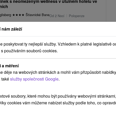
nek s neomezeným wellness v útulném hotelu ve
ních
glisberg
★
★
★
★
Štiavnické Bane
Od 2 Nocí
Polopenze
pobyt se zaměřením na relax, kvalitní služby a komfort, který
 nám záleží
vašeho odpočinku.
1 909,12
Kč
od
/noc/osoba
poskytovat ty nejlepší služby. Vzhledem k platné legislativě o
 s používáním souborů cookies.
Zobrazit více
i a měření
e děje na webových stránkách a mohli vám přizpůsobit nabídky
 také
služby společnosti Google
.
yhne
(2)
Vígľaš
(1)
Štiavnické Bane
(1)
Sielnica
(1)
xtové soubory, které mohou být používány webovými stránkami, 
NEJLEVNĚJŠÍ
NEJDRAŽŠÍ
PODLE HODNOCENÍ
 Díky cookies vám můžeme nabízet služby podle toho, co opravd