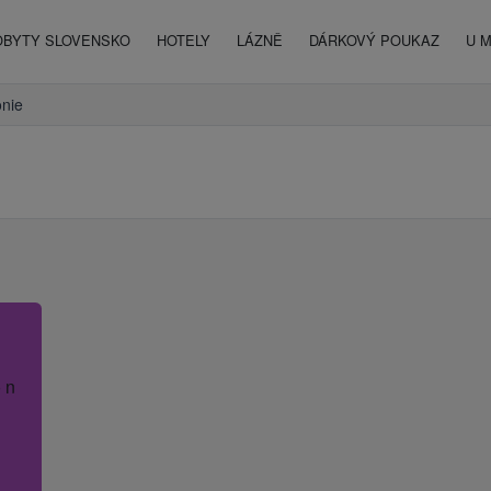
OBYTY SLOVENSKO
HOTELY
LÁZNĚ
DÁRKOVÝ POUKAZ
U 
nie
 název hotelu.