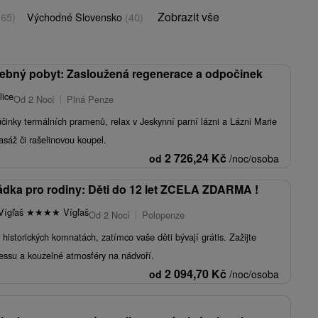
Zobrazit vše
(65)
Východné Slovensko
(40)
ebný pobyt: Zasloužená regenerace a odpočinek
lice
Od 2 Nocí
Plná Penze
účinky termálních pramenů, relax v Jeskynní parní lázni a Lázni Marie
asáž či rašelinovou koupel.
2 726,24
Kč
od
/noc/osoba
ka pro rodiny: Děti do 12 let ZCELA ZDARMA !
Vígľaš
★
★
★
★
Vígľaš
Od 2 Nocí
Polopenze
historických komnatách, zatímco vaše děti bývají grátis. Zažijte
lnessu a kouzelné atmosféry na nádvoří.
2 094,70
Kč
od
/noc/osoba