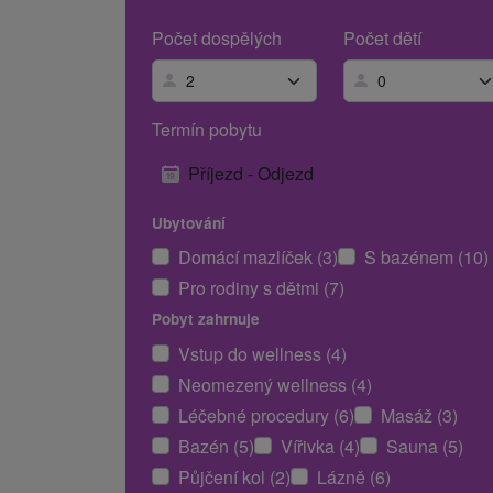
Počet dospělých
Počet dětí
Termín pobytu
Příjezd - Odjezd
Ubytování
Domácí mazlíček (3)
S bazénem (10)
Pro rodiny s dětmi (7)
Pobyt zahrnuje
Vstup do wellness (4)
Neomezený wellness (4)
Léčebné procedury (6)
Masáž (3)
Bazén (5)
Vířivka (4)
Sauna (5)
Půjčení kol (2)
Lázně (6)