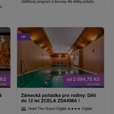
zážitkový program a bonusy dle délky pobytu.
ní
TIP
Kč
2 094,70
Kč
od
osoba
/noc/osoba
á
Zámecká pohádka pro rodiny: Děti
do 12 let ZCELA ZDARMA !
Hotel The Grand Vígľaš
★
★
★
★
Vígľaš