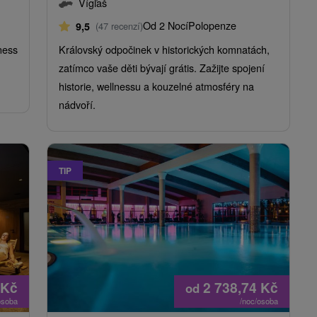
Vígľaš
Od 2 Nocí
Polopenze
9,5
(47 recenzí)
ness
Královský odpočinek v historických komnatách,
zatímco vaše děti bývají grátis. Zažijte spojení
historie, wellnessu a kouzelné atmosféry na
nádvoří.
TIP
Kč
2 738,74
Kč
od
osoba
/noc/osoba