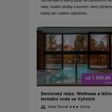
relax, kvalitní služby a komfort, který zpříjem
každý den vašeho odpočinku.
1 890,86
od
/noc/
Seniorský relax: Wellness a léčiv
termální voda ve Vyhních
Hotel Termál
★
★
★
Vyhne