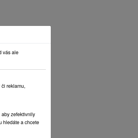
d vás ale
 či reklamu,
aby zefektivnily
u hledáte a chcete