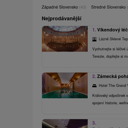
Západné Slovensko
(43)
Stredné Slovensko
Nejprodávanější
1.
Víkendový léč
Lázně Sklené Tep
Vychutnejte si léčivé 
Terezie, dopřejte si m
2.
Zámecká pohád
Hotel The Grand 
Královský odpočinek v 
spojení historie, wel
3.