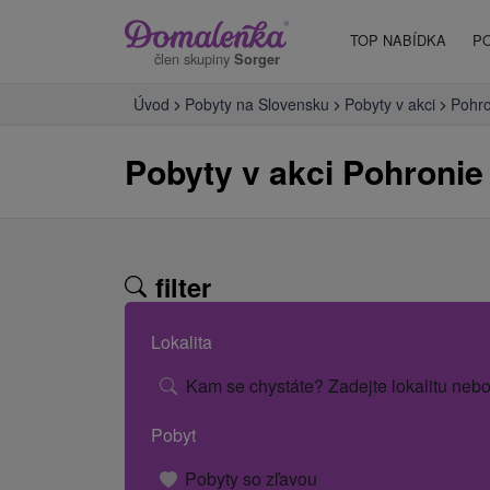
TOP NABÍDKA
P
člen skupiny
Sorger
Úvod
Pobyty na Slovensku
Pobyty v akci
Pohro
Pobyty v akci Pohronie
filter
Lokalita
Kam se chystáte? Zadejte lokalitu nebo
Pobyt
Pobyty so zľavou