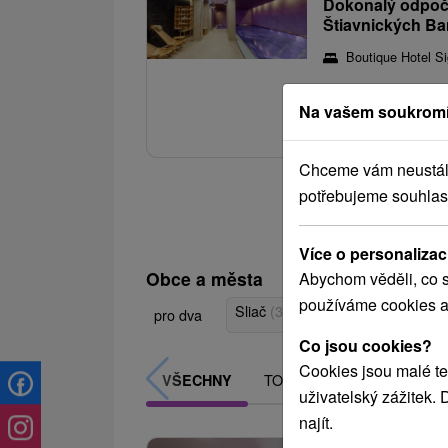
Dokonalý odpoči
Štiavnických Ba
Boutique Hotel Si
Vychutnejte si klidný 
Na vašem soukromí
zpříjemní každý den 
Chceme vám neustále 
potřebujeme souhlas
Více o personalizac
Obce a města
Abychom věděli, co s
používáme cookies a
Sliač
(3)
Sklené Teplice
(3)
V
pro dva
Co jsou cookies?
Cookies jsou malé te
TOP - NEJPRODÁVANĚJŠÍ
VŠECHNY
uživatelský zážitek.
najít.