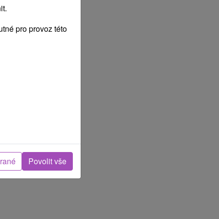
t.
tné pro provoz této
brané
Povolit vše