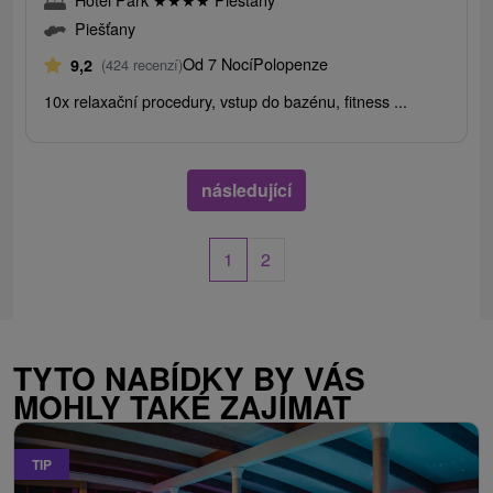
Piešťany
Od 7 Nocí
Polopenze
9,2
(424 recenzí)
10x relaxační procedury, vstup do bazénu, fitness ...
následující
1
2
TYTO NABÍDKY BY VÁS
MOHLY TAKÉ ZAJÍMAT
TIP