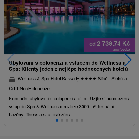
2 738,74
Kč
od
/noc/osoba
Ubytování s polopenzí a vstupem do Wellness a
Spa: Klienty jeden z nejlépe hodnocených hotelů
Wellness & Spa Hotel Kaskady
★
★
★
★
Sliač - Sielnica
Od 1 Noci
Polopenze
Komfortní ubytování s polopenzí a pitím. Užijte si neomezený
vstup do Spa & Wellness o rozloze 3000 m², termální
bazény, fitness a saunové zóny.