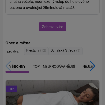
chutná večeře, neomezený vstup do hotelového
bazénu a uvolňující 25minutová masáž.
Zobrazit více
Obce a města
Piešťany
(12)
Dunajská Streda
(3)
pro dva
TOP - NEJPRODÁVANĚJŠÍ
NEJLEVNĚJŠ
VŠECHNY
TIP