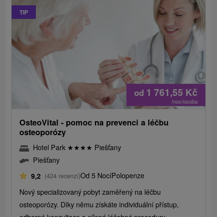
TIP
1 761,55
Kč
od
/noc/osoba
OsteoVital - pomoc na prevenci a léčbu
osteoporózy
Hotel Park
★
★
★
★
Piešťany
Piešťany
Od 5 Nocí
Polopenze
9,2
(424 recenzí)
Nový specializovaný pobyt zaměřený na léčbu
osteoporózy. Díky němu získáte individuální přístup,
odborné konzultace a cílené léčebné procedury.