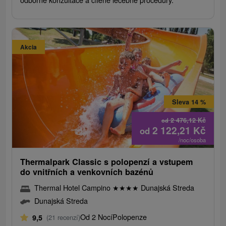
Akcia
Sleva 14 %
2 476,12
Kč
od
2 122,21
Kč
od
/noc/osoba
Thermalpark Classic s polopenzí a vstupem
do vnitřních a venkovních bazénů
Thermal Hotel Campino
★
★
★
★
Dunajská Streda
Dunajská Streda
Od 2 Nocí
Polopenze
9,5
(21 recenzí)