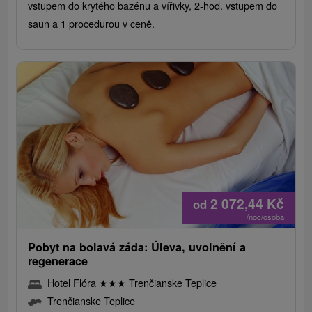
vstupem do krytého bazénu a vířivky, 2-hod. vstupem do
saun a 1 procedurou v ceně.
2 072,44
Kč
od
/noc/osoba
Pobyt na bolavá záda: Úleva, uvolnění a
regenerace
Hotel Flóra
★
★
★
Trenčianske Teplice
Trenčianske Teplice