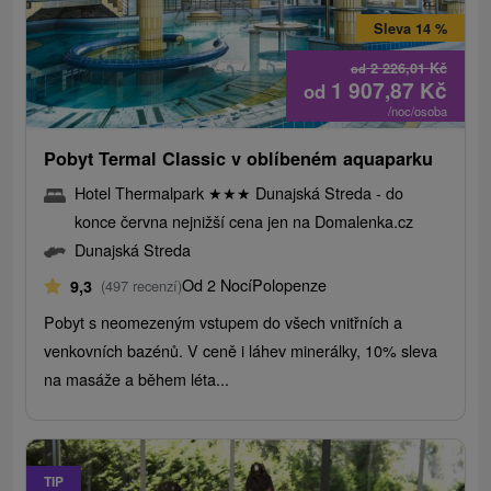
Sleva 14 %
2 226,01
Kč
od
1 907,87
Kč
od
/noc/osoba
Pobyt Termal Classic v oblíbeném aquaparku
Hotel Thermalpark
★
★
★
Dunajská Streda - do
konce června nejnižší cena jen na Domalenka.cz
Dunajská Streda
Od 2 Nocí
Polopenze
9,3
(497 recenzí)
Pobyt s neomezeným vstupem do všech vnitřních a
venkovních bazénů. V ceně i láhev minerálky, 10% sleva
na masáže a během léta...
TIP