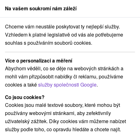
Na vašem soukromí nám záleží
člen skupiny
Sorger
Chceme vám neustále poskytovat ty nejlepší služby.
Pobyty na Slovensku
Pobyty v akci
Západné Slovensko
Vzhledem k platné legislativě od vás ale potřebujeme
souhlas s používáním souborů cookies.
Pobyty v akci Západné Slovensko
Více o personalizaci a měření
Kategorie
Abychom věděli, co se děje na webových stránkách a
mohli vám přizpůsobit nabídky či reklamu, používáme
Všechny kategorie
Pobyty v akci
(43)
cookies a také
služby společnosti Google
.
Wellness pobyty
Víkendové pobyty
(67)
(44)
Romantické pobyty
Pobyty pro seniory
(12)
(28)
Co jsou cookies?
Rodinné pobyty
(30)
Cookies jsou malé textové soubory, které mohou být
používány webovými stránkami, aby zefektivnily
uživatelský zážitek. Díky cookies vám můžeme nabízet
Vyberte lokalitu nebo termín
služby podle toho, co opravdu hledáte a chcete najít.