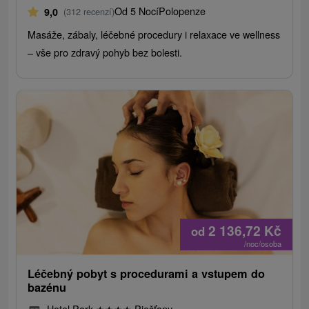
Od 5 Nocí
Polopenze
9,0
(312 recenzí)
Masáže, zábaly, léčebné procedury i relaxace ve wellness
– vše pro zdravý pohyb bez bolesti.
2 136,72
Kč
od
/noc/osoba
Léčebný pobyt s procedurami a vstupem do
bazénu
Hotel Park
★
★
★
★
Piešťany