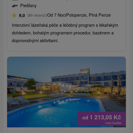
Piešťany
Od 7 Nocí
Polopenze, Plná Penze
9,0
(89 recenzí)
Intenzivní lázeňská péče a léčebný program s lékařským
dohledem, bohatým programem procedur, bazénem a
doprovodnými aktivitami.
1 213,05
Kč
od
/noc/osoba