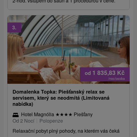
2-hod. vstupem do saun a 1 procedurou v ceně.
3.
1 835,83
Kč
od
/noc/osoba
Domalenka Topka: Piešťanský relax se
servisem, který se neodmítá (Limitovaná
nabídka)
Hotel Magnólia
★
★
★
★
Piešťany
Od 2 Nocí
Polopenze
Relaxační pobyt plný pohody, na kterém vás čeká