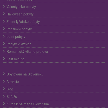
Valentýnské pobyty
Halloween pobyty
Zimní lyžařské pobyty
Podzimní pobyty
Letní pobyty
Pobyty v lázních
Romantický víkend pro dva
Last minute
Ubytování na Slovensku
Atrakcie
Blog
Súťaže
Kvíz Slepá mapa Slovenska