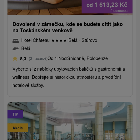
1 613,23
Kč
od
/noc/osoba
Dovolená v zámečku, kde se budete cítit jako
na Toskánském venkově
Hotel Château
★
★
★
★
Belá - Štúrovo
Belá
Od 1 Noci
Snídaně, Polopenze
8,3
(3 recenzí)
Vyberte si z nabídky ubytovacích balíčků s gastronomií a
wellness. Dopřejte si historickou atmosféru a prvotřídní
hotelové služby.
TIP
Akcia