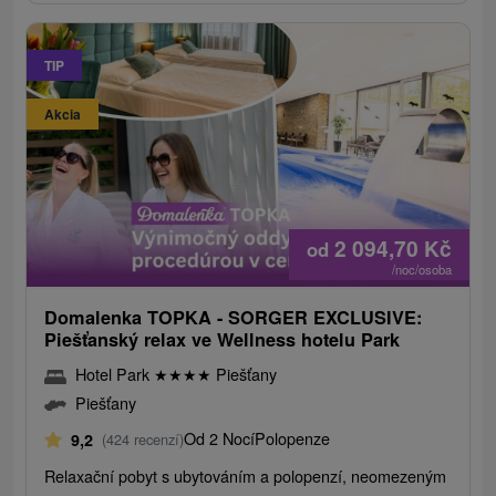
TIP
Akcia
2 094,70
Kč
od
/noc/osoba
Domalenka TOPKA - SORGER EXCLUSIVE:
Piešťanský relax ve Wellness hotelu Park
Hotel Park
★
★
★
★
Piešťany
Piešťany
Od 2 Nocí
Polopenze
9,2
(424 recenzí)
Relaxační pobyt s ubytováním a polopenzí, neomezeným