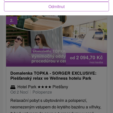
Odmítnut
2.
2 094,70
Kč
od
/noc/osoba
Domalenka TOPKA - SORGER EXCLUSIVE:
Piešťanský relax ve Wellness hotelu Park
Hotel Park
★
★
★
★
Piešťany
Od 2 Nocí
Polopenze
Relaxační pobyt s ubytováním a polopenzí,
neomezeným vstupem do krytého bazénu a vířivky,