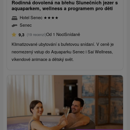
Rodinná dovolená na břehu Slunečních jezer s
aquaparkem, wellness a programem pro děti
Hotel Senec
★
★
★
★
Senec
Od 1 Noci
Snídaně
9,3
(19 recenzí)
Klimatizované ubytování s bufetovou snídaní. V ceně je
neomezený vstup do Aquaparku Senec i Sai Wellness,
víkendové animace a dětský svět.