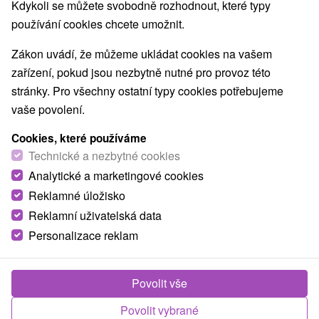
Nejprodávanější
Kdykoli se můžete svobodně rozhodnout, které typy
používání cookies chcete umožnit.
1.
Zákon uvádí, že můžeme ukládat cookies na vašem
zařízení, pokud jsou nezbytně nutné pro provoz této
stránky. Pro všechny ostatní typy cookies potřebujeme
vaše povolení.
Cookies, které používáme
2 458,36
Kč
od
Technické a nezbytné cookies
/noc/osoba
Analytické a marketingové cookies
Reklamné úložisko
All Inclusive léto v Piešťanech: 1 dítě do 12 let
ZDARMA, animace PLANET FUN
Reklamní uživatelská data
Personalizace reklam
Hotel Park
★
★
★
★
Piešťany
Od 3 Nocí
All Inclusive
Skvělý letní all inclusive pobyt pro celou rodinu.
Povolit vše
Kromě pestré nabídky nápojů a jídel mají animátoři
Povolit vybrané
pro všechny členy rodiny...