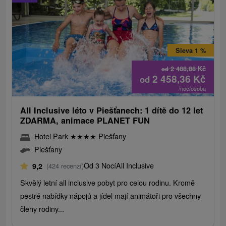
Sleva 1 %
2 488,88
Kč
od
2 458,36
Kč
od
/noc/osoba
All Inclusive léto v Piešťanech: 1 dítě do 12 let
ZDARMA, animace PLANET FUN
Hotel Park
★
★
★
★
Piešťany
Piešťany
Od 3 Nocí
All Inclusive
9,2
(424 recenzí)
Skvělý letní all inclusive pobyt pro celou rodinu. Kromě
pestré nabídky nápojů a jídel mají animátoři pro všechny
členy rodiny...