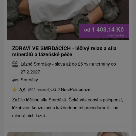
1 403,14
Kč
od
/noc/osoba
ZDRAVÍ VE SMRDÁCÍCH - léčivý relax a síla
minerálů a lázeňské péče
Lázně Smrdáky - sleva až do 25 % na termíny do
27.2.2027
Smrdáky
Od 2 Nocí
Polopenze
8,9
(593 recenzí)
Zažijte léčivou sílu Smrdáků. Čeká vás pobyt s polopenzí,
lékařskou konzultací a každodenními procedurami – od
minerálních lázní...