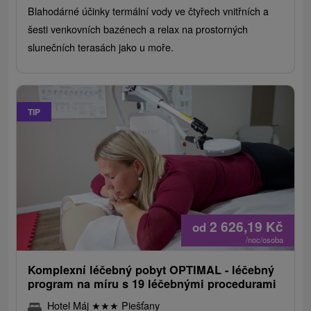
Blahodárné účinky termální vody ve čtyřech vnitřních a
šesti venkovních bazénech a relax na prostorných
slunečních terasách jako u moře.
TIP
2 626,19
Kč
od
/noc/osoba
Komplexní léčebný pobyt OPTIMAL - léčebný
program na míru s 19 léčebnými procedurami
Hotel Máj
★
★
★
Piešťany