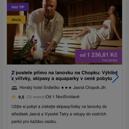
Náš TIP
Akcia
1 236,81
Kč
od
/noc/osoba
Z postele přímo na lanovku na Chopku: Výhled
z vířivky, skipasy a aquaparky v ceně pobytu
Horský hotel Srdiečko
★
★
★
Jasná Chopok Jih
Od 1 Noci
Snídaně
9,5
(72 recenzí)
Užijte si pobyt a získejte skipasy/lístky na lanovky do
středisek Jasná a Vysoké Tatry a vstupy do vodních
parků pro každou osobu.