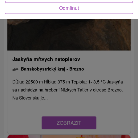
Odmítnut
Jaskyňa mŕtvych netopierov
Banskobystrický kraj -
Brezno
Dĺžka: 22500 m Hĺbka: 375 m Teplota: 1- 3,5 °C Jaskyňa
sa nachádza na hrebeni Nízkych Tatier v okrese Brezno.
Na Slovensku je...
ZOBRAZIT