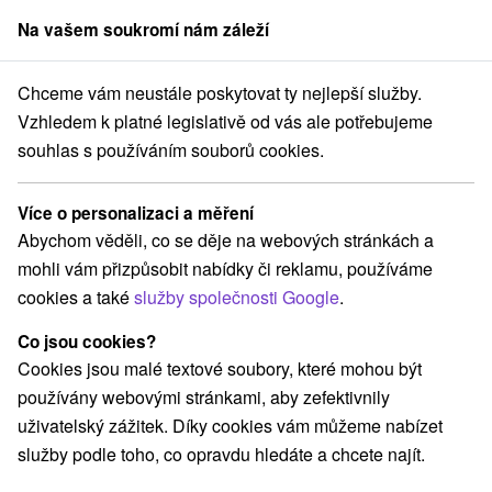
Na vašem soukromí nám záleží
člen skupiny
Sorger
Chceme vám neustále poskytovat ty nejlepší služby.
Atrakce na Slovensku
Atrakce s dětmi
v Tatrách
Vzhledem k platné legislativě od vás ale potřebujeme
souhlas s používáním souborů cookies.
Atrakce s dětmi v Tatrách
Více o personalizaci a měření
Kategorie
Abychom věděli, co se děje na webových stránkách a
mohli vám přizpůsobit nabídky či reklamu, používáme
Všechny kategorie
Kaštiele
(1)
cookies a také
služby společnosti Google
.
Laserarény a paintball
(3)
Vyhliadkové veže a chodníky
(5)
Co jsou cookies?
Hrady, zámky, zrúcaniny
(3)
Cookies jsou malé textové soubory, které mohou být
Vyhliadkové lety a plavby
Šport
(1)
(11)
používány webovými stránkami, aby zefektivnily
Jazda na koni
Skanzeny
Horské chaty
(3)
(6)
(19)
uživatelský zážitek. Díky cookies vám můžeme nabízet
Detské centrá a mestečká
Architektonické stavby
(8)
(2)
služby podle toho, co opravdu hledáte a chcete najít.
Lyžiarske strediská
Mestské a zámocké parky
(16)
(2)