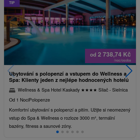
TIP
2 738,74
Kč
od
/noc/osoba
Ubytování s polopenzí a vstupem do Wellness a
Spa: Klienty jeden z nejlépe hodnocených hotelů
Wellness & Spa Hotel Kaskady
★
★
★
★
Sliač - Sielnica
Od 1 Noci
Polopenze
Komfortní ubytování s polopenzí a pitím. Užijte si neomezený
vstup do Spa & Wellness o rozloze 3000 m², termální
bazény, fitness a saunové zóny.