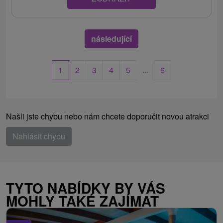
následující
...
1
2
3
4
5
6
Našli jste chybu nebo nám chcete doporučit novou atrakci
Nahlásit chybu
TYTO NABÍDKY BY VÁS
MOHLY TAKÉ ZAJÍMAT