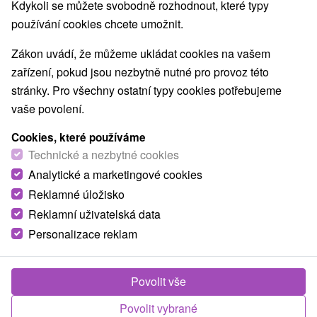
Kdykoli se můžete svobodně rozhodnout, které typy
Pramene
Golfové ihriská
(6)
(3)
používání cookies chcete umožnit.
Amfiteátre a kiná v prírode
(2)
Túry a turistické chodníky
Escaperoom
(53)
(2)
Zákon uvádí, že můžeme ukládat cookies na vašem
Jaskyne
Bobové dráhy
Lanové dráhy
(6)
(2)
(4)
zařízení, pokud jsou nezbytně nutné pro provoz této
Adrenalinové atrakcie
Turistické atrakcie
(21)
(29)
stránky. Pro všechny ostatní typy cookies potřebujeme
Múzeá a galérie
ZOO a zvieracie farmy
(15)
(1)
vaše povolení.
Botanické záhrady
Jazerá, plesá, vodné nádrže
(2)
(29)
Štíty
Atrakce s dětmi
Technické pamiatky
(62)
(52)
(4)
Cookies, které používáme
Pamätníky
Vodopády
Drevené kostolíky
Technické a nezbytné cookies
(2)
(14)
(3)
Aquaparky, kúpaliská
(8)
Analytické a marketingové cookies
Reklamné úložisko
Reklamní uživatelská data
Obce a města
Personalizace reklam
Zobrazit vše
Liptovský Mikuláš
(7)
Poprad
(5)
Povolit vše
Povolit vybrané