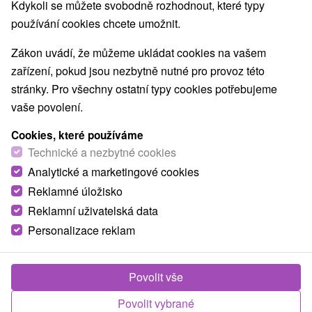
Kdykoli se můžete svobodně rozhodnout, které typy
používání cookies chcete umožnit.
Zákon uvádí, že můžeme ukládat cookies na vašem
zařízení, pokud jsou nezbytně nutné pro provoz této
Termální pramen s jezírkem Kalameny
stránky. Pro všechny ostatní typy cookies potřebujeme
Žilinský kraj -
Kalameny
vaše povolení.
Uměle vybudovaný termální vrt a jezírko o rozměrech
Cookies, které používáme
Technické a nezbytné cookies
přibližně 20 x 10 m v Kalamenskej údolí, za obcí
Kalameny (cca 1 km od obce). Voda v...
Analytické a marketingové cookies
Reklamné úložisko
Reklamní uživatelská data
ZOBRAZIT
Personalizace reklam
Povolit vše
Povolit vybrané