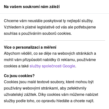
Na vašem soukromí nám záleží
člen skupiny
Sorger
Chceme vám neustále poskytovat ty nejlepší služby.
trakce na Slovensku
Stredné Slovensko
Žilinský kraj
Kalameny
Vzhledem k platné legislativě od vás ale potřebujeme
souhlas s používáním souborů cookies.
Atrakce Kalameny a v okolí
Více o personalizaci a měření
Kategorie
Abychom věděli, co se děje na webových stránkách a
mohli vám přizpůsobit nabídky či reklamu, používáme
Všechny kategorie
Pramene
(1)
cookies a také
služby společnosti Google
.
Túry a turistické chodníky
(1)
Co jsou cookies?
Cookies jsou malé textové soubory, které mohou být
používány webovými stránkami, aby zefektivnily
uživatelský zážitek. Díky cookies vám můžeme nabízet
služby podle toho, co opravdu hledáte a chcete najít.