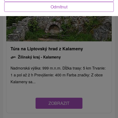
Odmítnut
Túra na Liptovský hrad z Kalameny
Žilinský kraj -
Kalameny
Nadmorská výška: 999 m.n.m. Dĺžka trasy: 5 km Trvanie:
1 a pol až 2 h Prevýšenie: 400 m Farba značky: Z obce
Kalameny sa...
ZOBRAZIT