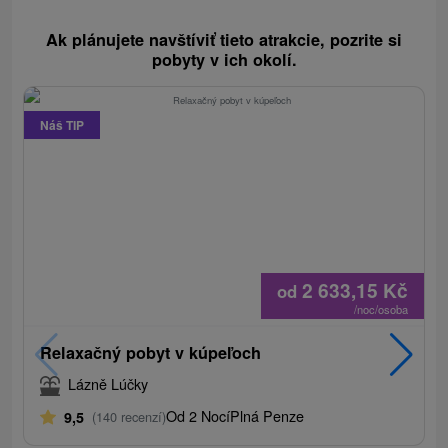
Ak plánujete navštíviť tieto atrakcie, pozrite si
pobyty v ich okolí.
Náš TIP
2 633,15
Kč
od
/noc/osoba
Relaxačný pobyt v kúpeľoch
Lázně Lúčky
Od 2 Nocí
Plná Penze
9,5
(140 recenzí)