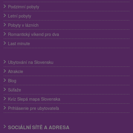
Podzimní pobyty
Letní pobyty
Pobyty v lázních
Romantický víkend pro dva
Last minute
Ubytování na Slovensku
Atrakcie
Blog
Súťaže
Kvíz Slepá mapa Slovenska
Prihlásenie pre ubytovateľa
SOCIÁLNÍ SÍTĚ A ADRESA