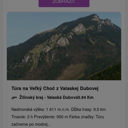
ZOBRAZIT
Túra na Veľký Choč z Valaskej Dubovej
Žilinský kraj -
Valaská Dubová
5.94 Km
Nadmorská výška: 1 611 m.n.m. Dĺžka trasy: 9,5 km
Trvanie: 3 h Prevýšenie: 950 m Farba značky: Túru
začneme po modrej...