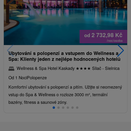
2 732,98
Kč
od
/noc/osoba
Ubytování s polopenzí a vstupem do Wellness a
Spa: Klienty jeden z nejlépe hodnocených hotelů
Wellness & Spa Hotel Kaskady
★
★
★
★
Sliač - Sielnica
Od 1 Noci
Polopenze
Komfortní ubytování s polopenzí a pitím. Užijte si neomezený
vstup do Spa & Wellness o rozloze 3000 m², termální
bazény, fitness a saunové zóny.