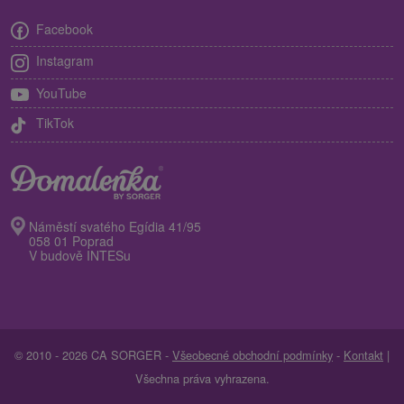
Facebook
Instagram
YouTube
TikTok
Náměstí svatého Egídia 41/95
058 01 Poprad
V budově INTESu
© 2010 - 2026 CA SORGER -
Všeobecné obchodní podmínky
-
Kontakt
|
Všechna práva vyhrazena.