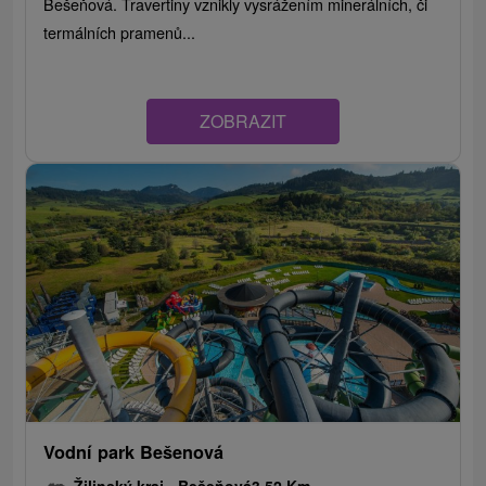
Bešeňová. Travertiny vznikly vysrážením minerálních, či
termálních pramenů...
ZOBRAZIT
Vodní park Bešenová
Žilinský kraj -
Bešeňová
3.52 Km