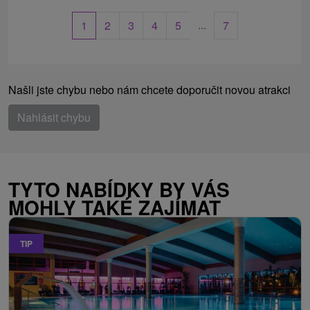
...
1
2
3
4
5
7
Našli jste chybu nebo nám chcete doporučit novou atrakci
Nahlásit chybu
TYTO NABÍDKY BY VÁS
MOHLY TAKÉ ZAJÍMAT
TIP