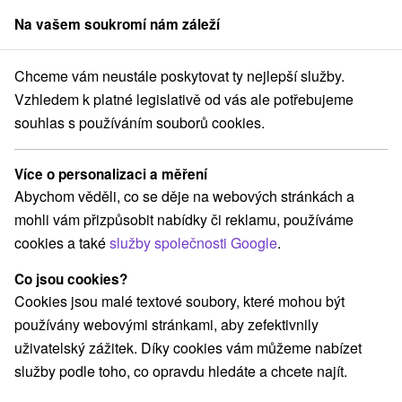
Na vašem soukromí nám záleží
člen skupiny
Sorger
Chceme vám neustále poskytovat ty nejlepší služby.
Atrakce na Slovensku
Malá Fatra
Vzhledem k platné legislativě od vás ale potřebujeme
souhlas s používáním souborů cookies.
Atrakce Malá Fatra
Více o personalizaci a měření
Kategorie
Abychom věděli, co se děje na webových stránkách a
mohli vám přizpůsobit nabídky či reklamu, používáme
Všechny kategorie
Vyhliadkové veže a chodníky
(1)
cookies a také
služby společnosti Google
.
Túry a turistické chodníky
(10)
Amfiteátre a kiná v prírode
Motokárové dráhy
(1)
(1)
Co jsou cookies?
Golfové ihriská
Pramene
(1)
(1)
Cookies jsou malé textové soubory, které mohou být
Mestské a zámocké parky
Lyžiarske strediská
(1)
(3)
používány webovými stránkami, aby zefektivnily
Architektonické stavby
Plte, rafting, splavy
(1)
(1)
uživatelský zážitek. Díky cookies vám můžeme nabízet
Kaštiele
Horské chaty
Skanzeny
Šport
(1)
(3)
(3)
(5)
služby podle toho, co opravdu hledáte a chcete najít.
Hrady, zámky, zrúcaniny
(3)