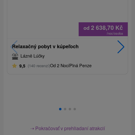
2 638,70
Kč
od
/noc/osoba
Relaxačný pobyt v kúpeľoch
Lázně Lúčky
Od 2 Nocí
Plná Penze
9,5
(140 recenzí)
➝ Pokračovať v prehliadaní atrakcií