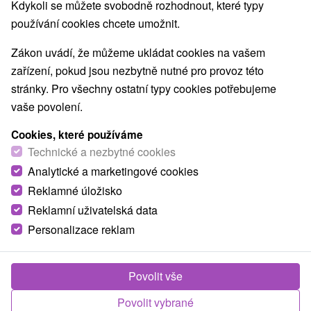
Kdykoli se můžete svobodně rozhodnout, které typy
Jazerá, plesá, vodné nádrže
(1)
používání cookies chcete umožnit.
Aquaparky, kúpaliská
Vodopády
Pamätníky
(3)
(2)
(2)
Technické pamiatky
Atrakce s dětmi
Štíty
(3)
(12)
(6)
Zákon uvádí, že můžeme ukládat cookies na vašem
Botanické záhrady
ZOO a zvieracie farmy
(1)
(1)
zařízení, pokud jsou nezbytně nutné pro provoz této
Múzeá a galérie
Turistické atrakcie
(4)
(5)
stránky. Pro všechny ostatní typy cookies potřebujeme
Adrenalinové atrakcie
Lanové dráhy
(7)
(2)
vaše povolení.
Jaskyne
(1)
Cookies, které používáme
Technické a nezbytné cookies
Obce a města
Analytické a marketingové cookies
Zobrazit vše
Terchová
(2)
Martin
(2)
Reklamné úložisko
Reklamní uživatelská data
Personalizace reklam
Povolit vše
Povolit vybrané