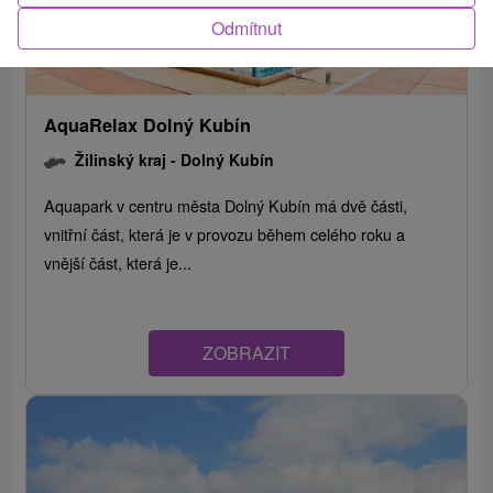
Odmítnut
AquaRelax Dolný Kubín
Žilinský kraj -
Dolný Kubín
Aquapark v centru města Dolný Kubín má dvě části,
vnitřní část, která je v provozu během celého roku a
vnější část, která je...
ZOBRAZIT