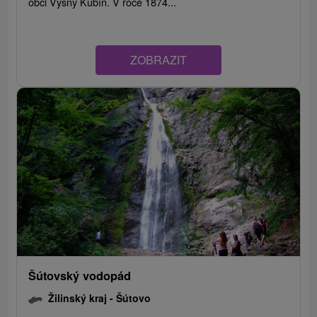
obci Vyšný Kubín. V roce 1874...
ZOBRAZIT
Šútovský vodopád
Žilinský kraj -
Šútovo