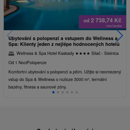
2 738,74
Kč
od
/noc/osoba
Ubytování s polopenzí a vstupem do Wellness a
Spa: Klienty jeden z nejlépe hodnocených hotelů
Wellness & Spa Hotel Kaskady
★
★
★
★
Sliač - Sielnica
Od 1 Noci
Polopenze
Komfortní ubytování s polopenzí a pitím. Užijte si neomezený
vstup do Spa & Wellness o rozloze 3000 m², termální
bazény, fitness a saunové zóny.