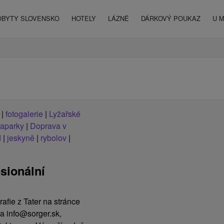
OBYTY SLOVENSKO
HOTELY
LÁZNĚ
DÁRKOVÝ POUKAZ
U 
|
fotogalerie
|
Lyžařské
uaparky
|
Doprava v
d
|
jeskyně
|
rybolov
|
sionální
rafie z Tater na stránce
a info@sorger.sk,