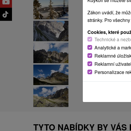
Kdykoli se můžete sv
Zákon uvádí, že může
stránky. Pro všechny
Cookies, které pou
Technické a nezb
Analytické a mar
Reklamné úložis
Reklamní uživate
Personalizace re
TYTO NABÍDKY BY VÁS