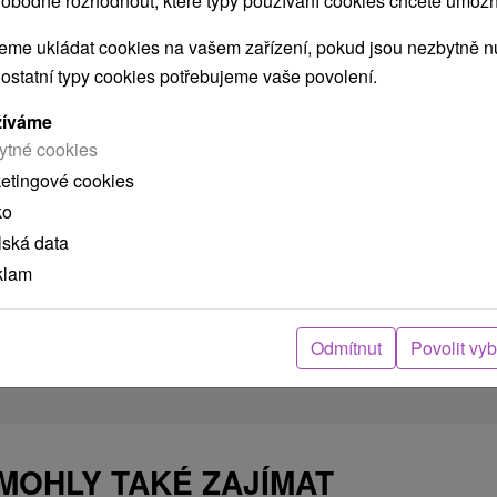
obodně rozhodnout, které typy používání cookies chcete umožni
me ukládat cookies na vašem zařízení, pokud jsou nezbytně nu
 ostatní typy cookies potřebujeme vaše povolení.
žíváme
ytné cookies
ketingové cookies
ko
lská data
klam
Odmítnut
Povolit vy
 MOHLY TAKÉ ZAJÍMAT