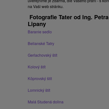
uveřejníme je zdarma, dle Vašeho přání - s ko
na Vaši web stránku.
Fotografie Tater od Ing. Petr
Lipany
Baranie sedlo
Belianské Tatry
Gerlachovský štít
Kolový štít
Kôprovský štít
Lomnický štít
Malá Studená dolina