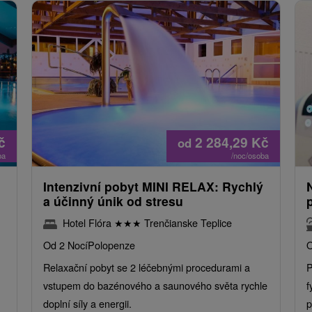
č
2 284,29
Kč
od
ba
/noc/osoba
Intenzivní pobyt MINI RELAX: Rychlý
a účinný únik od stresu
Hotel Flóra
★
★
★
Trenčianske Teplice
Od 2 Nocí
Polopenze
O
Relaxační pobyt se 2 léčebnými procedurami a
P
vstupem do bazénového a saunového světa rychle
f
doplní síly a energii.
p