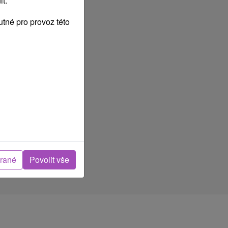
t.
tné pro provoz této
brané
Povolit vše