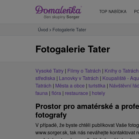
TOP NABÍDKA
P
člen skupiny
Sorger
Úvod
Fotogalerie Tater
Fotogalerie Tater
Vysoké Tatry
|
Filmy o Tatrách
|
Knihy o Tatrách
střediska
|
Lanovky v Tatrách
|
Koupaliště - Aq
Tatrách
|
Města a obce
|
turistika
|
Návštěvní řá
fauna
|
flóra
|
restaurace
|
hotely
Prostor pro amatérské a profe
fotografy
V případě, že byste chtěli publikovat Vaše fotog
www.sorger.sk, tak nás neváhejte kontaktovat n