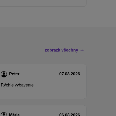
služby pro c
zobrazit všechny
Peter
07.08.2026
Rýchle vybavenie
Mária
06.08.2026