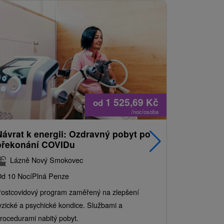
1 525,69
Kč
od
/noc/osoba
Návrat k energii: Ozdravný pobyt po
Nejprodá
překonání COVIDu
pobyt s
balíkem 
Lázně Nový Smokovec
Grand 
d 10 Nocí
Plná Penze
Od 2 Nocí
Al
ostcovidový program zaměřený na zlepšení
Užijte si pe
yzické a psychické kondice. Službami a
kde se skvěl
rocedurami nabitý pobyt.