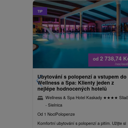
TIP
2 738,74
K
od
/noc/oso
Ubytování s polopenzí a vstupem do
Wellness a Spa: Klienty jeden z
nejlépe hodnocených hotelů
Wellness & Spa Hotel Kaskady
★
★
★
★
Sliač
- Sielnica
Od 1 Noci
Polopenze
Komfortní ubytování s polopenzí a pitím. Užijte si