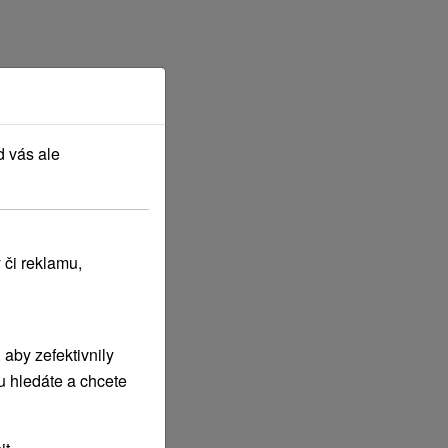
d vás ale
 či reklamu,
aby zefektivnily
u hledáte a chcete